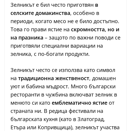
Зелникът е бил често приготвян
в
селските домакинства
, особено в
периоди, когато месо не е било достъпно.
Това го прави ястие на
скромността, но и
на празника
– защото по важни поводи се
приготвяли специални вариации на
зелника, с по-богати продукти.
Зелникът често се използва като символ
на
традиционна женственост
, домашен
уют и бабина мъдрост. Много български
ресторанти в чужбина включват зелник в
менюто си като
емблематично ястие
от
страната ни. В редица фестивали на
българската кухня (като в Златоград,
Етъра или Копривщица), зелникът участва