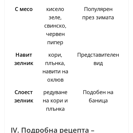
С месо
кисело
Популярен
зеле,
през зимата
свинско,
червен
пипер
Навит
кори,
Представителен
зелник
плънка,
вид
навити на
охлюв
Слоест
редуване
Подобен на
зелник
на кори и
баница
плънка
IV. Подробна рецепта –