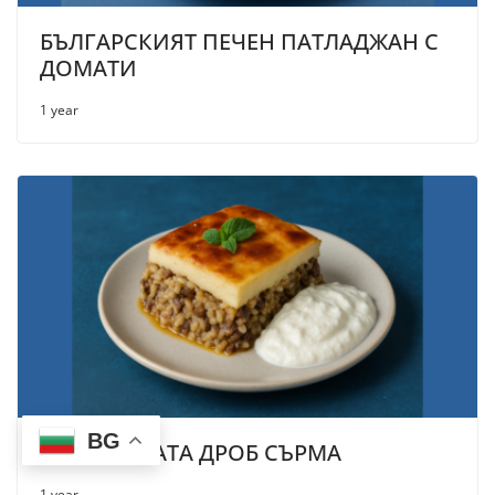
БЪЛГАРСКИЯТ ПЕЧЕН ПАТЛАДЖАН С
ДОМАТИ
1 year
BG
БЪЛГАРСКАТА ДРОБ СЪРМА
1 year