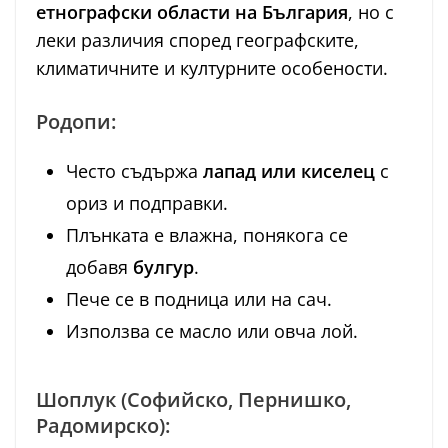
етнографски области на България
, но с
леки различия според географските,
климатичните и културните особености.
Родопи:
Често съдържа
лапад или киселец
с
ориз и подправки.
Плънката е влажна, понякога се
добавя
булгур
.
Пече се в подница или на сач.
Използва се масло или овча лой.
Шоплук (Софийско, Пернишко,
Радомирско):