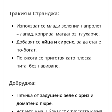
Тракия и Странджа:
Използват се млади зелении напролет
– лапад, коприва, магданоз, глухарче.
Добавят се
яйца и сирене
, за да стане
по-богат.
Понякога се приготвя като плоска
пита, без навиване.
Добруджа:
Плънка от
задушено зеле с ориз и
доматено пюре
.
Ястието има и близост с турската кухня