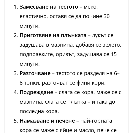
Замесване на тестото
– меко,
еластично, оставя се да почине 30
минути.
Приготвяне на плънката
– лукът се
задушава в мазнина, добавя се зелето,
подправките, оризът, задушава се 15
минути.
Разточване
– тестото се разделя на 6–
8 топки, разточват се фини кори.
Подреждане
– слага се кора, маже се с
мазнина, слага се плънка – и така до
последна кора.
Намазване и печене
– най-горната
кора се маже с яйце и масло, пече се