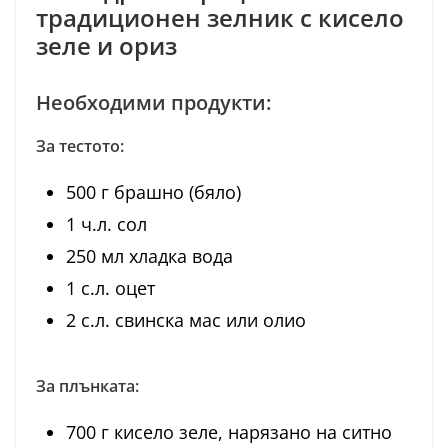
традиционен зелник с кисело
зеле и ориз
Необходими продукти:
За тестото:
500 г брашно (бяло)
1 ч.л. сол
250 мл хладка вода
1 с.л. оцет
2 с.л. свинска мас или олио
За плънката:
700 г кисело зеле, нарязано на ситно