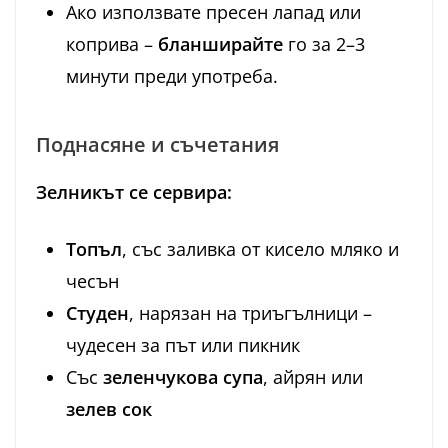
Ако използвате пресен лапад или
коприва –
бланширайте
го за 2–3
минути преди употреба.
Поднасяне и съчетания
Зелникът се сервира:
Топъл
, със заливка от кисело мляко и
чесън
Студен
, нарязан на триъгълници –
чудесен за път или пикник
Със
зеленчукова супа
, айрян или
зелев сок