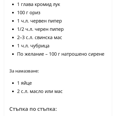
1 глава кромид лук
100 г ориз
1 ч.л. червен пипер
1/2 ч.л. черен пипер
2–3 с.л. свинска мас
1 ч.л. чубрица
По желание – 100 г натрошено сирене
За намазване:
1 яйце
2 с.л. масло или мас
Стъпка по стъпка: