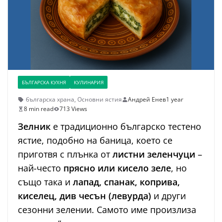
БЪЛГАРСКА КУХНЯ
КУЛИНАРИЯ
българска храна
,
Основни ястия
Андрей Енев
1 year
8 min read
713 Views
Зелник
е традиционно българско тестено
ястие, подобно на баница, което се
приготвя с плънка от
листни зеленчуци
–
най-често
прясно или кисело зеле
, но
също така и
лапад, спанак, коприва,
киселец, див чесън (левурда)
и други
сезонни зелении. Самото име произлиза