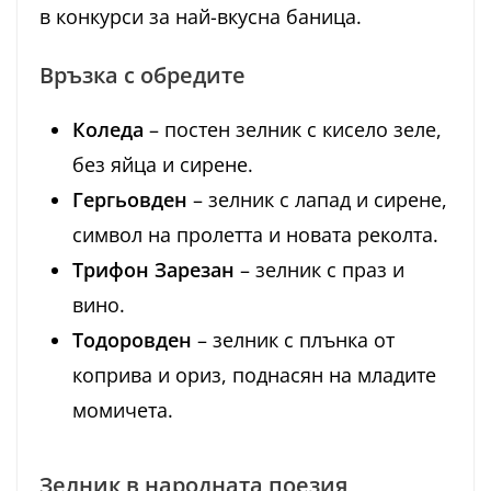
в конкурси за най-вкусна баница.
Връзка с обредите
Коледа
– постен зелник с кисело зеле,
без яйца и сирене.
Гергьовден
– зелник с лапад и сирене,
символ на пролетта и новата реколта.
Трифон Зарезан
– зелник с праз и
вино.
Тодоровден
– зелник с плънка от
коприва и ориз, поднасян на младите
момичета.
Зелник в народната поезия