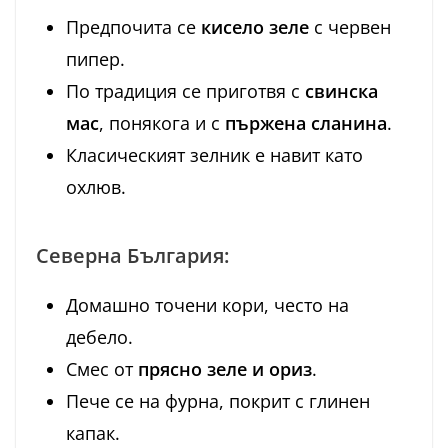
Предпочита се
кисело зеле
с червен
пипер.
По традиция се приготвя с
свинска
мас
, понякога и с
пържена сланина
.
Класическият зелник е навит като
охлюв.
Северна България:
Домашно точени кори, често на
дебело.
Смес от
прясно зеле и ориз
.
Пече се на фурна, покрит с глинен
капак.