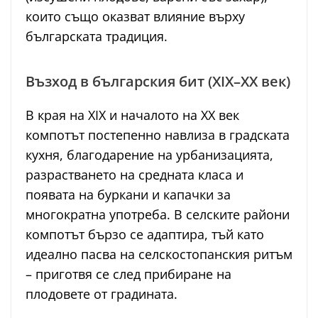
които също оказват влияние върху
българската традиция.
Възход в българския бит (XIX–XX век)
В края на XIX и началото на XX век
компотът постепенно навлиза в градската
кухня, благодарение на урбанизацията,
разрастването на средната класа и
появата на буркани и капачки за
многократна употреба. В селските райони
компотът бързо се адаптира, тъй като
идеално пасва на селскостопанския ритъм
– приготвя се след прибиране на
плодовете от градината.