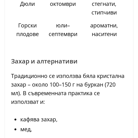
Дюли
октомври
стегнати,
С
стипчиви
Б
Горски
юли–
ароматни,
Р
плодове
септември
наситени
п
Захар и алтернативи
Традиционно се използва бяла кристална
захар – около 100–150 г на буркан (720
мл). В съвременната практика се
използват и:
кафява захар,
мед,