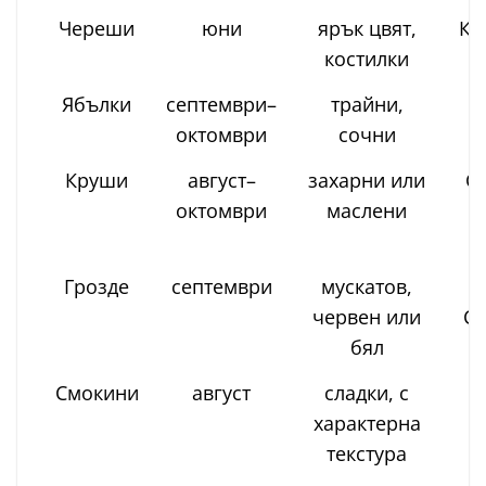
Череши
юни
ярък цвят,
Кю
костилки
Г
Ябълки
септември–
трайни,
Т
октомври
сочни
Круши
август–
захарни или
С
октомври
маслени
Грозде
септември
мускатов,
червен или
Са
бял
Смокини
август
сладки, с
характерна
Б
текстура