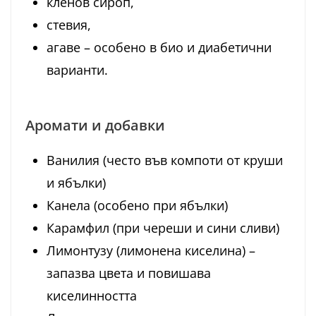
кленов сироп,
стевия,
агаве – особено в био и диабетични
варианти.
Аромати и добавки
Ванилия (често във компоти от круши
и ябълки)
Канела (особено при ябълки)
Карамфил (при череши и сини сливи)
Лимонтузу (лимонена киселина) –
запазва цвета и повишава
киселинността