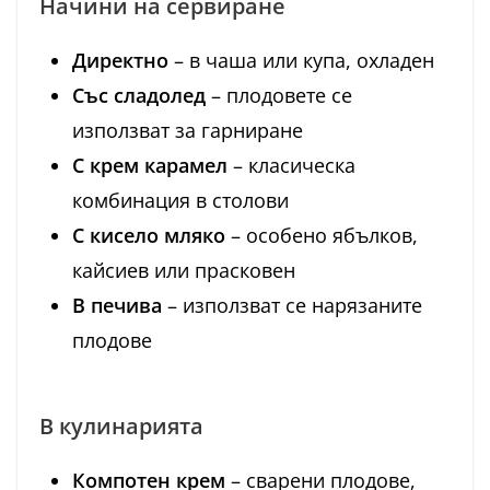
Начини на сервиране
Директно
– в чаша или купа, охладен
Със сладолед
– плодовете се
използват за гарниране
С крем карамел
– класическа
комбинация в столови
С кисело мляко
– особено ябълков,
кайсиев или прасковен
В печива
– използват се нарязаните
плодове
В кулинарията
Компотен крем
– сварени плодове,