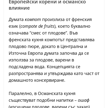
Европейски корени и османско
влияние
Думата
компот
произлиза от френския
език (
compote de fruits
), което буквално
означава “смес от плодове”. Във
френската кухня компотът представлява
плодово пюре, докато в Централна и
Източна Европа думата започва да се
използва за плодове, варени в
подсладена вода. Концепцията се
разпространява и утвърждава като част от
домашното консервиране.
Паралелно, в Османската кухня
съществуват подобни напитки –
ошаф
(изсушени плодове, варени със захар),