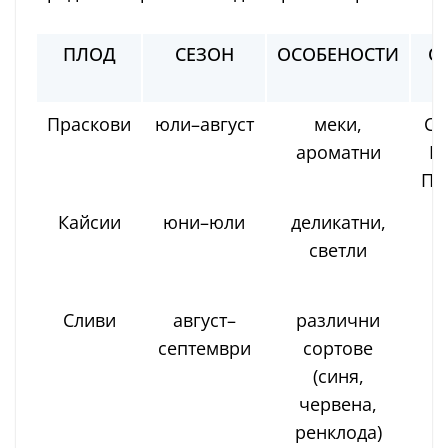
ПЛОД
СЕЗОН
ОСОБЕНОСТИ
О
Р
Праскови
юли–август
меки,
Са
ароматни
П
Пл
Кайсии
юни–юли
деликатни,
Х
светли
С
Сливи
август–
различни
септември
сортове
(синя,
К
червена,
ренклода)