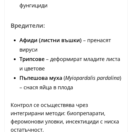
фунгициди
Вредители:
Афиди (листни въшки)
– пренасят
вируси
Трипсове
– деформират младите листа
и цветове
Пъпешова муха
(
Myiopardalis pardalina
)
– снася яйца в плода
Контрол се осъществява чрез
интегрирани методи: биопрепарати,
феромонови уловки, инсектициди с ниска
остатъчност.