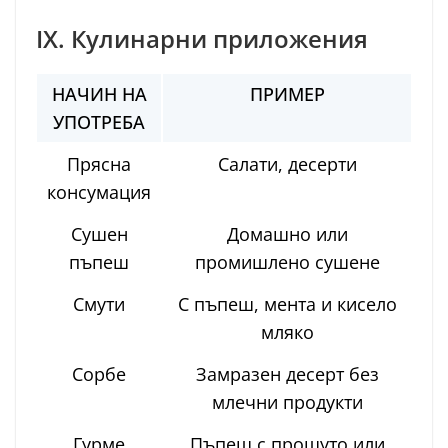
IX. Кулинарни приложения
НАЧИН НА
ПРИМЕР
УПОТРЕБА
Прясна
Салати, десерти
консумация
Сушен
Домашно или
пъпеш
промишлено сушене
Смути
С пъпеш, мента и кисело
мляко
Сорбе
Замразен десерт без
млечни продукти
Гурме
Пъпеш с прошуто или