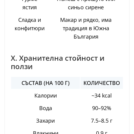
ястия
синьо сирене
Сладка и
Макар и рядко, има
конфитюри
традиция в Южна
България
X. Хранителна стойност и
ползи
СЪСТАВ (НА 100 Г)
КОЛИЧЕСТВО
Калории
~34 kcal
Вода
90–92%
Захари
7.5–8.5 г
Влакнини
0.9 г