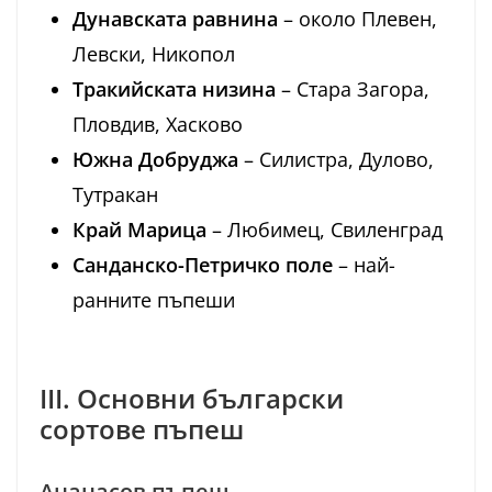
Дунавската равнина
– около Плевен,
Левски, Никопол
Тракийската низина
– Стара Загора,
Пловдив, Хасково
Южна Добруджа
– Силистра, Дулово,
Тутракан
Край Марица
– Любимец, Свиленград
Санданско-Петричко поле
– най-
ранните пъпеши
III. Основни български
сортове пъпеш
Ананасов пъпеш