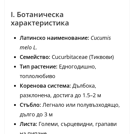
I. Ботаническа
характеристика
Латинско наименование:
Cucumis
melo L.
Семейство:
Cucurbitaceae (Тиквови)
Тип растение:
Едногодишно,
топлолюбиво
Коренова система:
Дълбока,
разклонена, достига до 1.5–2 м
Стъбло:
Легнало или полувъзходящо,
дълго до 3 м
Листа:
Големи, сърцевидни, грапави
на пипане