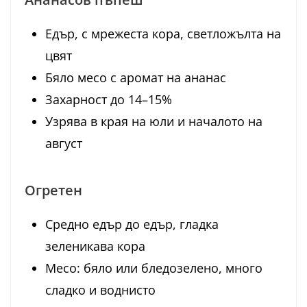
Едър, с мрежеста кора, светложълта на
цвят
Бяло месо с аромат на ананас
Захарност до 14–15%
Узрява в края на юли и началото на
август
Огретен
Средно едър до едър, гладка
зеленикава кора
Месо: бяло или бледозелено, много
сладко и воднисто