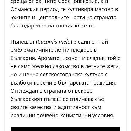
среща от ранното Средновековие, а в
Османския период се култивира масово в
южните и централните части на страната,
благодарение на топлия климат.
Пъпешът (
Cucumis melo
) е един от най-
емблематичните летни плодове в
България. Ароматен, сочен и сладък, той е
не само желано лакомство в летните жеги,
но и ценна селскостопанска култура с
дълбоки корени в българската традиция.
Отглеждан в страната от векове,
българският пъпеш се отличава със
своите качества и адаптивност към
различни почвено-климатични условия.