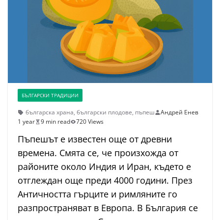
БЪЛГАРСКИ ТРАДИЦИИ
българска храна
,
български плодове
,
пъпеш
Андрей Енев
1 year
9 min read
720 Views
Пъпешът е известен още от древни
времена. Смята се, че произхожда от
районите около Индия и Иран, където е
отглеждан още преди 4000 години. През
Античността гърците и римляните го
разпространяват в Европа. В България се