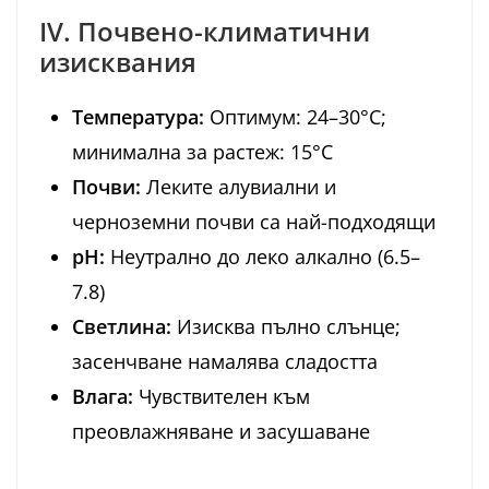
IV. Почвено-климатични
изисквания
Температура:
Оптимум: 24–30°C;
минимална за растеж: 15°C
Почви:
Леките алувиални и
черноземни почви са най-подходящи
pH:
Неутрално до леко алкално (6.5–
7.8)
Светлина:
Изисква пълно слънце;
засенчване намалява сладостта
Влага:
Чувствителен към
преовлажняване и засушаване