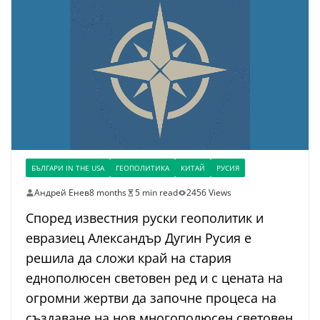
БЪЛГАРИ IN THE USA
ГЕОПОЛИТИКА
КИТАЙ
РУСИЯ
Андрей Енев
8 months
5 min read
2456 Views
Според известния руски геополитик и
евразиец Александър Дугин Русия е
решила да сложи край на стария
еднополюсен световен ред и с цената на
огромни жертви да започне процеса на
създаване на нов многополюсен световен