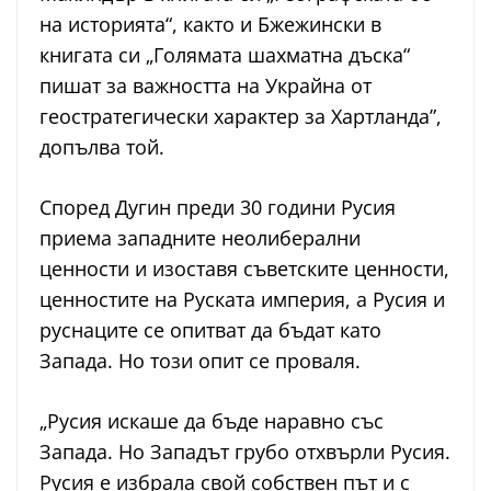
на историята“, както и Бжежински в
книгата си „Голямата шахматна дъска“
пишат за важността на Украйна от
геостратегически характер за Хартланда”,
допълва той.
Според Дугин преди 30 години Русия
приема западните неолиберални
ценности и изоставя съветските ценности,
ценностите на Руската империя, а Русия и
руснаците се опитват да бъдат като
Запада. Но този опит се проваля.
„Русия искаше да бъде наравно със
Запада. Но Западът грубо отхвърли Русия.
Русия е избрала свой собствен път и с