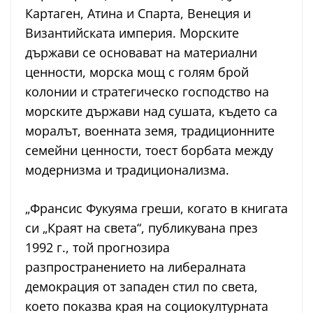
Картаген, Атина и Спарта, Венеция и
Византийската империя. Морските
държави се основават на материални
ценности, морска мощ с голям брой
колонии и стратегическо господство на
морските държави над сушата, където са
моралът, военната земя, традиционните
семейни ценности, тоест борбата между
модернизма и традиционализма.
„Франсис Фукуяма греши, когато в книгата
си „Краят на света“, публикувана през
1992 г., той прогнозира
разпространението на либералната
демокрация от западен стил по света,
което показва края на социокултурната