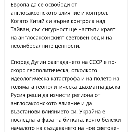
Европа да се освободи от
англосаксонското влияние и контрол.
Когато Китай си върне контрола над
Тайван, със сигурност ще настъпи краят
на англосаксонският световен ред и на
неолибералните ценности.
Според Дугин разпадането на СССР е по-
скоро геополитическа, отколкото
идеологическа катастрофа и на полето на
голямата геополитическа шахматна дъска
Русия реши да изчисти региона от
англосаксонското влияние и да
възстанови влиянието си. Украйна е
последната фаза на битката, която бележи
началото на създаването на нов световен