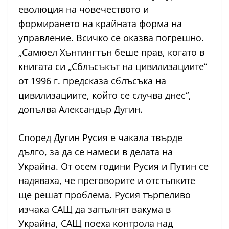
еволюция на човечеството и
формирането на крайната форма на
управление. Всичко се оказва погрешно.
„Самюел Хънтингтън беше прав, когато в
книгата си „Сблъсъкът на цивилизациите“
от 1996 г. предсказа сблъсъка на
цивилизациите, който се случва днес“,
допълва Александър Дугин.
Според Дугин Русия е чакала твърде
дълго, за да се намеси в делата на
Украйна. От осем години Русия и Путин се
надяваха, че преговорите и отстъпките
ще решат проблема. Русия търпеливо
изчака САЩ да запълнят вакума в
Украйна, САЩ поеха контрола над