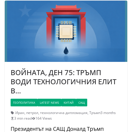
ВОЙНАТА, ДЕН 75: ТРЪМП
ВОДИ ТЕХНОЛОГИЧНИЯ ЕЛИТ
В…
ГЕОПОЛИТИКА
LATEST NEWS
КИТАЙ
САЩ
Иран
,
петрол
,
технологична дипломация
,
Тръмп
3 months
3 min read
164 Views
Президентът на САЩ Доналд Тръмп