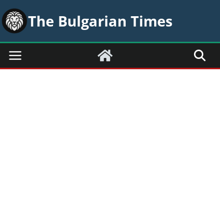
Skip
The Bulgarian Times
to
content