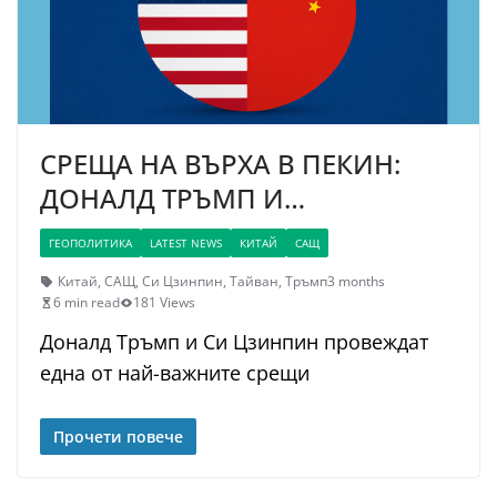
СРЕЩА НА ВЪРХА В ПЕКИН:
ДОНАЛД ТРЪМП И…
ГЕОПОЛИТИКА
LATEST NEWS
КИТАЙ
САЩ
Китай
,
САЩ
,
Си Цзинпин
,
Тайван
,
Тръмп
3 months
6 min read
181 Views
Доналд Тръмп и Си Цзинпин провеждат
една от най-важните срещи
Прочети повече