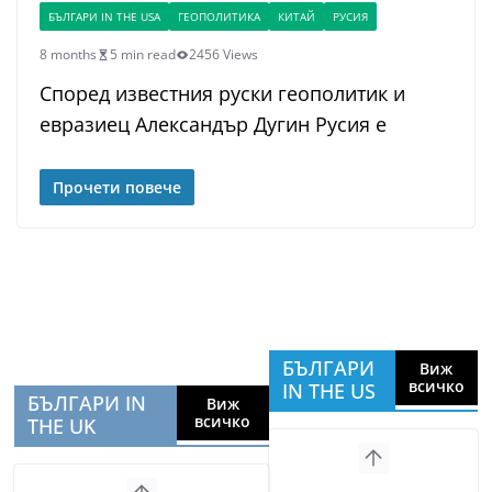
БЪЛГАРИ IN THE USA
ГЕОПОЛИТИКА
КИТАЙ
РУСИЯ
8 months
5 min read
2456 Views
Според известния руски геополитик и
евразиец Александър Дугин Русия е
Прочети повече
БЪЛГАРИ
Виж
всичко
IN THE US
БЪЛГАРИ IN
Виж
всичко
THE UK