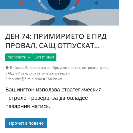
ДЕН 74: ПРИМИРИЕТО Е ПРД
ПРОВАЛ, САЩ ОТПУСКАТ…
ГЕОПОЛИТИКА
LATEST NEWS
Война в Близкия изток
,
Ормузки проток
,
петролна криза
,
САЩ и Иран
,
стратегически резерви
3 months
5 min read
164 Views
Вашингтон използва стратегическия
петролен резерв, за да овладее
пазарния натиск.
Прочети повече