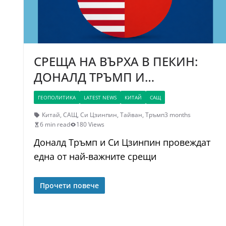
СРЕЩА НА ВЪРХА В ПЕКИН:
ДОНАЛД ТРЪМП И…
ГЕОПОЛИТИКА
LATEST NEWS
КИТАЙ
САЩ
Китай
,
САЩ
,
Си Цзинпин
,
Тайван
,
Тръмп
3 months
6 min read
180 Views
Доналд Тръмп и Си Цзинпин провеждат
една от най-важните срещи
Прочети повече