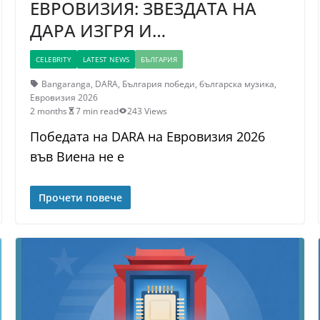
ЕВРОВИЗИЯ: ЗВЕЗДАТА НА
ДАРА ИЗГРЯ И…
CELEBRITY
LATEST NEWS
БЪЛГАРИЯ
Bangaranga
,
DARA
,
България победи
,
българска музика
,
Евровизия 2026
2 months
7 min read
243 Views
Победата на DARA на Евровизия 2026
във Виена не е
Прочети повече