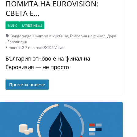
ПОМИТА НА EUROVISION:
СВЕТА Е…
MUSIC
LATEST NEWS
Bangaranga
,
българи в чужбина
,
България на финал
,
Дара
,
Евровизия
3 months
7 min read
195 Views
България отново е на финал на
Евровизия — не просто
Прочети повече