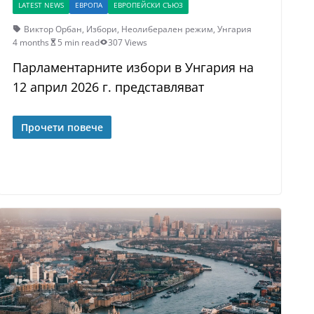
LATEST NEWS
ЕВРОПА
ЕВРОПЕЙСКИ СЪЮЗ
Виктор Орбан
,
Избори
,
Неолиберален режим
,
Унгария
4 months
5 min read
307 Views
Парламентарните избори в Унгария на
12 април 2026 г. представляват
Прочети повече