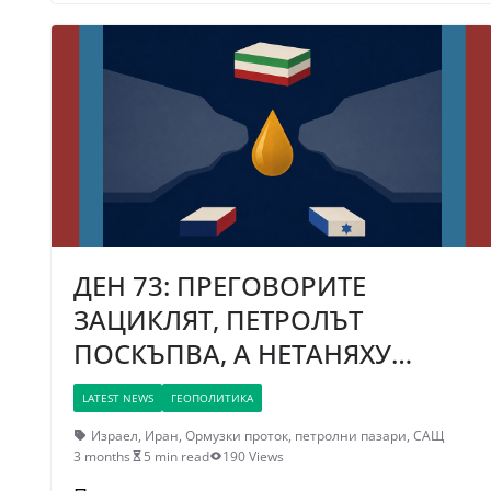
ДЕН 73: ПРЕГОВОРИТЕ
ЗАЦИКЛЯТ, ПЕТРОЛЪТ
ПОСКЪПВА, А НЕТАНЯХУ…
LATEST NEWS
ГЕОПОЛИТИКА
Израел
,
Иран
,
Ормузки проток
,
петролни пазари
,
САЩ
3 months
5 min read
190 Views