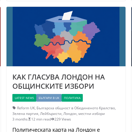
КАК ГЛАСУВА ЛОНДОН НА
ОБЩИНСКИТЕ ИЗБОРИ
LATEST NEWS
БЪЛГАРИ В UK
ПОЛИТИКА
Reform UK
,
Българска общност в Обединеното Кралство
,
Зелена партия
,
Лейбъристи
,
Лондон
,
местни избори
3 months
12 min read
229 Views
Политическата карта на Лондон е