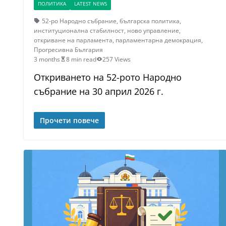
ПОЛИТИКА
LATEST NEWS
52-ро Народно събрание
,
българска политика
,
институционална стабилност
,
ново управление
,
откриване на парламента
,
парламентарна демокрация
,
Прогресивна България
3 months
8 min read
257 Views
Откриването на 52-рото Народно
събрание на 30 април 2026 г.
Прочети повече