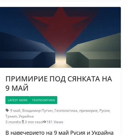
ПРИМИРИЕ ПОД СЯНКАТА НА
9 МАЙ
LATEST NEWS
ГЕОПОЛИТИКА
9 май
,
Владимир Путин
,
Геополитика
,
примирие
,
Русия
,
Тръмп
,
Украйна
3 months
3 min read
181 Views
В навечерието на 9 май Русия и Украйна