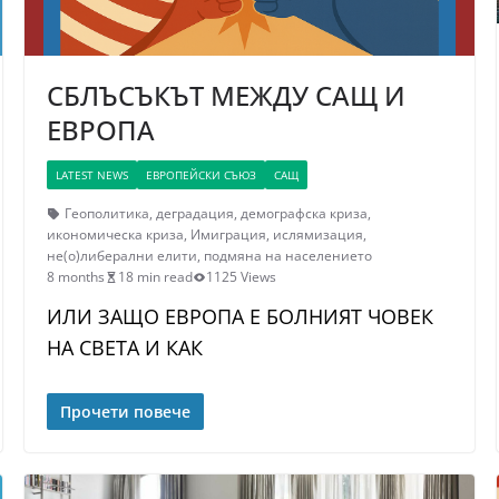
СБЛЪСЪКЪТ МЕЖДУ САЩ И
ЕВРОПА
LATEST NEWS
ЕВРОПЕЙСКИ СЪЮЗ
САЩ
Геополитика
,
деградация
,
демографска криза
,
икономическа криза
,
Имиграция
,
ислямизация
,
не(о)либерални елити
,
подмяна на населението
8 months
18 min read
1125 Views
ИЛИ ЗАЩО ЕВРОПА Е БОЛНИЯТ ЧОВЕК
НА СВЕТА И КАК
Прочети повече