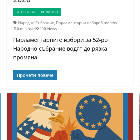
LATEST NEWS
ПОЛИТИКА
Народно Събрание
,
Парламентарни избори
3 months
6 min read
406 Views
Парламентарните избори за 52-ро
Народно събрание водят до рязка
промяна
Прочети повече