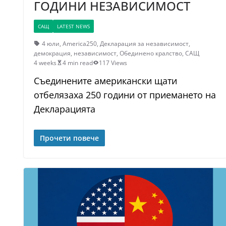
ГОДИНИ НЕЗАВИСИМОСТ
САЩ
LATEST NEWS
4 юли
,
America250
,
Декларация за независимост
,
демокрация
,
независимост
,
Обединено кралство
,
САЩ
4 weeks
4 min read
117 Views
Съединените американски щати
отбелязаха 250 години от приемането на
Декларацията
Прочети повече