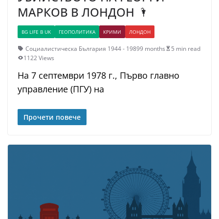
МАРКОВ В ЛОНДОН 🌂
BG LIFE В UK
ГЕОПОЛИТИКА
КРИМИ
ЛОНДОН
Социалистическа България 1944 - 1989
9 months
5 min read
1122 Views
На 7 септември 1978 г., Първо главно
управление (ПГУ) на
Прочети повече