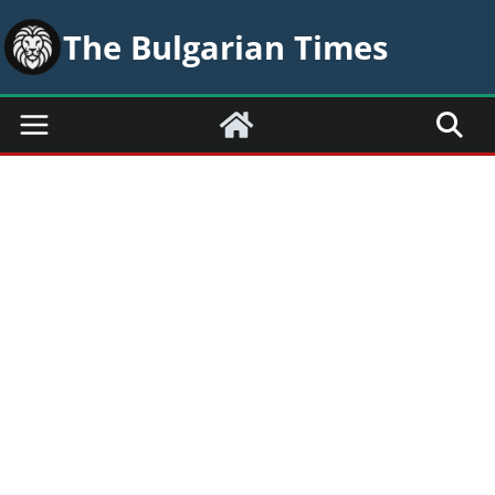
Skip
The Bulgarian Times
to
content