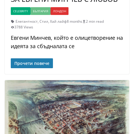
CELEBRITY
БЪЛГАРИЯ
ЛОНДОН
Елегантност
,
Стил
,
Хай лайф
8 months
2 min read
3788 Views
Евгени Минчев, който е олицетворение на
идеята за сбъдналата се
Прочети повече