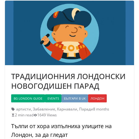
ТРАДИЦИОННИЯ ЛОНДОНСКИ
НОВОГОДИШЕН ПАРАД
BG LONDON GUIDE
EVENTS
БЪЛГАРИ В UK
ЛОНДОН
артисти
,
Забавление
,
Карнавали
,
Паради
8 months
2 min read
1649 Views
Тълпи от хора изпълниха улиците на
Лондон, за да гледат