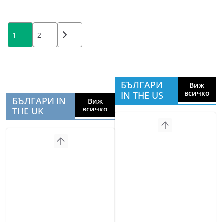
Posts
1
2
pagination
БЪЛГАРИ
Виж
всичко
IN THE US
БЪЛГАРИ IN
Виж
всичко
THE UK