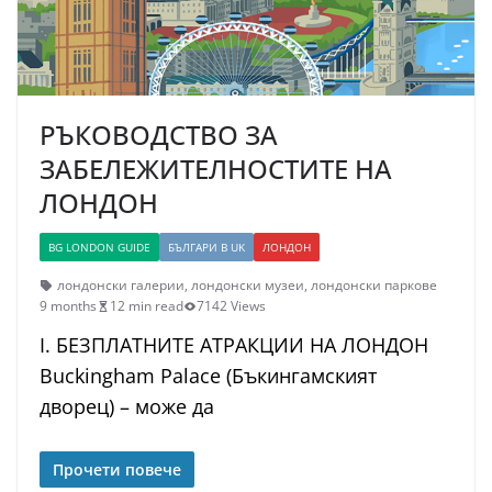
РЪКОВОДСТВО ЗА
ЗАБЕЛЕЖИТЕЛНОСТИТЕ НА
ЛОНДОН
BG LONDON GUIDE
БЪЛГАРИ В UK
ЛОНДОН
лондонски галерии
,
лондонски музеи
,
лондонски паркове
9 months
12 min read
7142 Views
I. БЕЗПЛАТНИТЕ АТРАКЦИИ НА ЛОНДОН
Buckingham Palace (Бъкингамският
дворец) – може да
Прочети повече