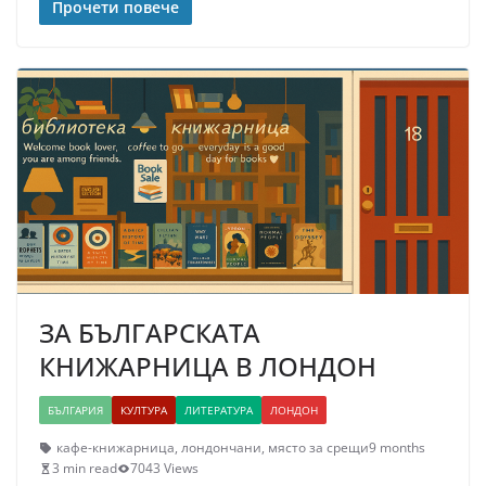
Прочети повече
ЗА БЪЛГАРСКАТА
КНИЖАРНИЦА В ЛОНДОН
БЪЛГАРИЯ
КУЛТУРА
ЛИТЕРАТУРА
ЛОНДОН
кафе-книжарница
,
лондончани
,
място за срещи
9 months
3 min read
7043 Views