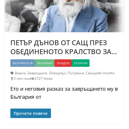
ПЕТЪР ДЪНОВ ОТ САЩ ПРЕЗ
ОБЕДИНЕНОТО КРАЛСТВО ЗА…
БЪЛГАРИ В UK
БЪЛГАРИЯ
ЛОНДОН
РЕЛИГИЯ
Варна
,
Завръщане
,
Ливърпул
,
Пътуване
,
Свищов
6 months
5 min read
2727 Views
Ето и неговия разказ за завръщането му в
България от
Прочети повече