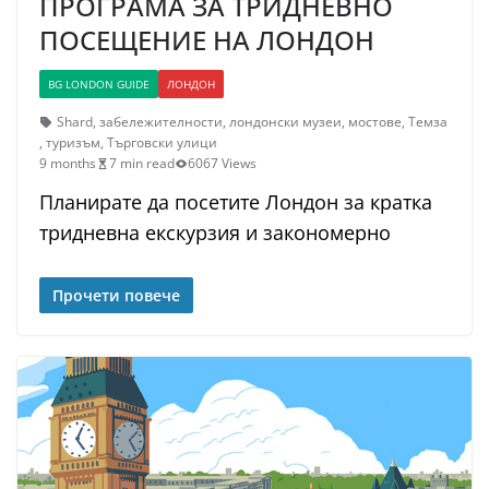
ПРОГРАМА ЗА ТРИДНЕВНО
ПОСЕЩЕНИЕ НА ЛОНДОН
BG LONDON GUIDE
ЛОНДОН
Shard
,
забележителности
,
лондонски музеи
,
мостове
,
Темза
,
туризъм
,
Търговски улици
9 months
7 min read
6067 Views
Планирате да посетите Лондон за кратка
тридневна екскурзия и закономерно
Прочети повече