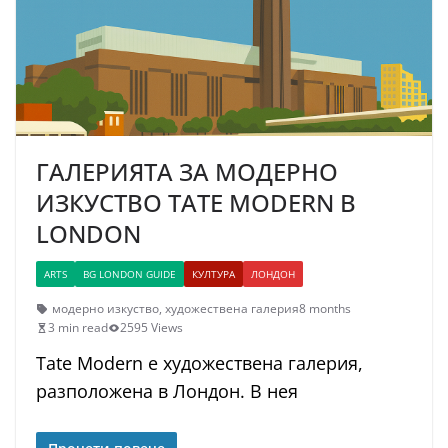
ГАЛЕРИЯТА ЗА МОДЕРНО
ИЗКУСТВО TATE MODERN В
LONDON
ARTS
BG LONDON GUIDE
КУЛТУРА
ЛОНДОН
модерно изкуство
,
художествена галерия
8 months
3 min read
2595 Views
Tate Modern е художествена галерия,
разположена в Лондон. В нея