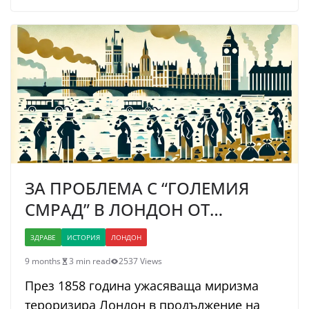
ЗА ПРОБЛЕМА С “ГОЛЕМИЯ
СМРАД” В ЛОНДОН ОТ…
ЗДРАВЕ
ИСТОРИЯ
ЛОНДОН
9 months
3 min read
2537 Views
През 1858 година ужасяваща миризма
тероризира Лондон в продължение на