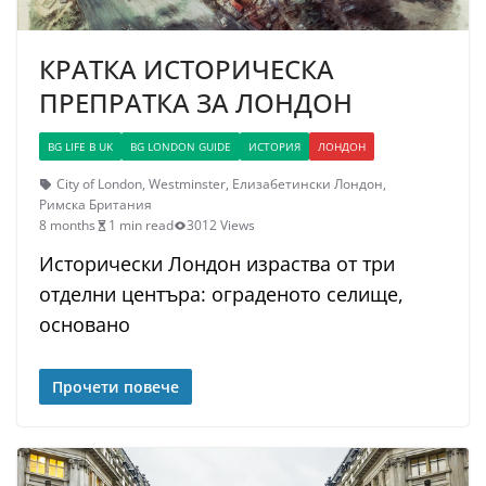
КРАТКА ИСТОРИЧЕСКА
ПРЕПРАТКА ЗА ЛОНДОН
BG LIFE В UK
BG LONDON GUIDE
ИСТОРИЯ
ЛОНДОН
City of London
,
Westminster
,
Елизабетински Лондон
,
Римска Британия
8 months
1 min read
3012 Views
Исторически Лондон израства от три
отделни центъра: ограденото селище,
основано
Прочети повече