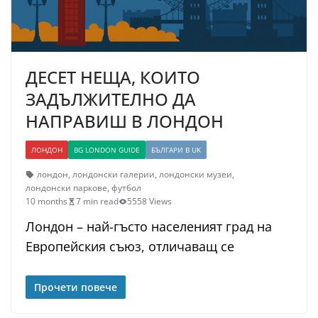
ДЕСЕТ НЕЩА, КОИТО
ЗАДЪЛЖИТЕЛНО ДА
НАПРАВИШ В ЛОНДОН
ЛОНДОН
BG LONDON GUIDE
БЪЛГАРИ В UK
лондон
,
лондонски галерии
,
лондонски музеи
,
лондонски паркове
,
футбол
10 months
7 min read
5558 Views
Лондон – най-гъсто населеният град на
Европейския съюз, отличаващ се
Прочети повече