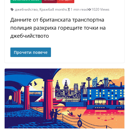
джебчийство
,
Кражба
8 months
1 min read
1020 Views
Данните от британската транспортна
полиция разкриха горещите точки на
джебчийството
Прочети повече