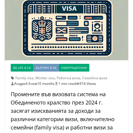
BG LIFE В UK
БЪЛГАРИ В UK
ИМИГРАЦИОННИ
Family visa
,
Worker visa
,
Работна виза
,
Семейна виза
Андрей Енев
10 months
1 min read
916 Views
Промените във визовата система на
Обединеното кралство през 2024 г.
засягат изискванията за доходи за
различни категории визи, включително
семейни (family visa) и работни визи за