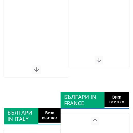
БЪЛГАРИ IN
Виж
всичко
FRANCE
БЪЛГАРИ
Виж
всичко
IN ITALY