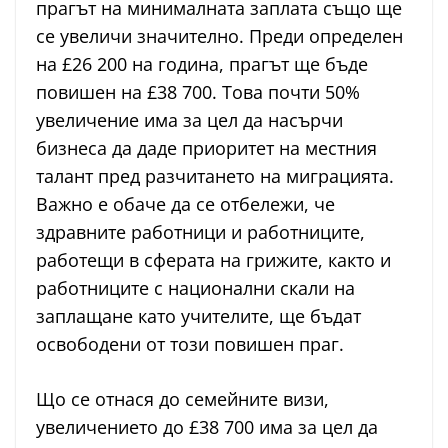
прагът на минималната заплата също ще
се увеличи значително. Преди определен
на £26 200 на година, прагът ще бъде
повишен на £38 700. Това почти 50%
увеличение има за цел да насърчи
бизнеса да даде приоритет на местния
талант пред разчитането на миграцията.
Важно е обаче да се отбележи, че
здравните работници и работниците,
работещи в сферата на грижите, както и
работниците с национални скали на
заплащане като учителите, ще бъдат
освободени от този повишен праг​​​​.
Що се отнася до семейните визи,
увеличението до £38 700 има за цел да