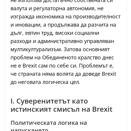
не използва достатъчно собствената си
валута и регулаторна автономия, не
изгражда икономика на производителност
и иновации, а продължава да разчита на
дълг, евтин труд, високи социални
разходи и административно управляван
мултикултурализъм. Затова основният
проблем на Обединеното кралство днес
не е Brexit сам по себе си. Проблемът е,
че страната няма волята да доведе Brexit
до неговата логическа цел.
I. Суверенитетът като
истинският смисъл на Brexit
Политическата логика на
напускането