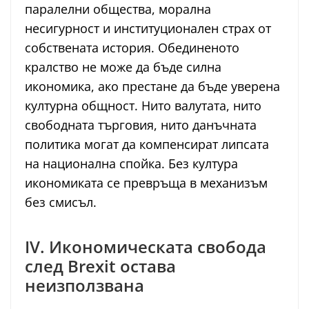
паралелни общества, морална
несигурност и институционален страх от
собствената история. Обединеното
кралство не може да бъде силна
икономика, ако престане да бъде уверена
културна общност. Нито валутата, нито
свободната търговия, нито данъчната
политика могат да компенсират липсата
на национална спойка. Без култура
икономиката се превръща в механизъм
без смисъл.
IV. Икономическата свобода
след Brexit остава
неизползвана