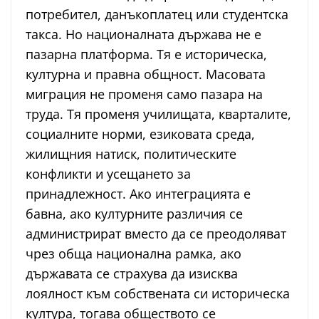
потребител, данъкоплатец или студентска
такса. Но националната държава не е
пазарна платформа. Тя е историческа,
културна и правна общност. Масовата
миграция не променя само пазара на
труда. Тя променя училищата, кварталите,
социалните норми, езиковата среда,
жилищния натиск, политическите
конфликти и усещането за
принадлежност. Ако интеграцията е
бавна, ако културните различия се
администрират вместо да се преодоляват
чрез обща национална рамка, ако
държавата се страхува да изисква
лоялност към собствената си историческа
култура, тогава обществото се