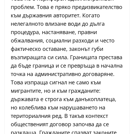
проблем. Това е пряко предизвикателство
към държавния авторитет. Когато
нелегалното влизане води до дълга
процедура, настаняване, правни
обжалвания, социални разходи и често
фактическо оставане, законът губи
възпиращата си сила. Границата престава
да бъде граница и се превръща в начална
точка на административно договаряне.
Това изпраща сигнал не само към
мигрантите, но и към гражданите:
държавата е строга към данъкоплатеца,
но колеблива към нарушаването на
териториалния ред. В такъв контекст
общественият договор започва да се
разклаща. Гражданите спазват законите,