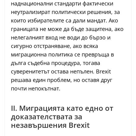
наднационални стандарти фактически
неутрализират политически решения, за
които избирателите са дали мандат. Ако
границата не може да бъде защитена, ако
нелегалният вход не води до бързо и
сигурно отстраняване, ако всяка
миграционна политика се превръща в
дълга съдебна процедура, тогава
суверенитетът остава непълен. Brexit
решава един проблем, но оставя друг
почти непокътнат.
II. Миграцията като едно от
доказателствата за
незавършения Brexit