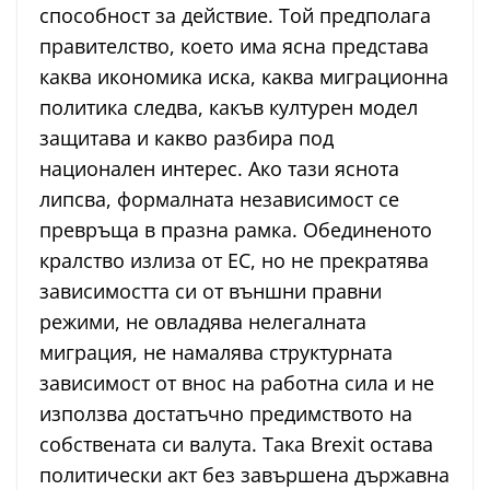
способност за действие. Той предполага
правителство, което има ясна представа
каква икономика иска, каква миграционна
политика следва, какъв културен модел
защитава и какво разбира под
национален интерес. Ако тази яснота
липсва, формалната независимост се
превръща в празна рамка. Обединеното
кралство излиза от ЕС, но не прекратява
зависимостта си от външни правни
режими, не овладява нелегалната
миграция, не намалява структурната
зависимост от внос на работна сила и не
използва достатъчно предимството на
собствената си валута. Така Brexit остава
политически акт без завършена държавна