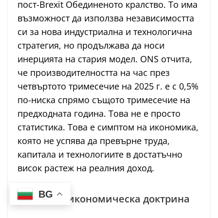
пост-Brexit Обединеното кралство. То има
възможност да използва независимостта
си за нова индустриална и технологична
стратегия, но продължава да носи
инерцията на стария модел. ONS отчита,
че производителността на час през
четвъртото тримесечие на 2025 г. е с 0,5%
по-ниска спрямо същото тримесечие на
предходната година. Това не е просто
статистика. Това е симптом на икономика,
която не успява да превърне труда,
капитала и технологиите в достатъчно
висок растеж на реалния доход.
BG
Brexit без икономическа доктрина