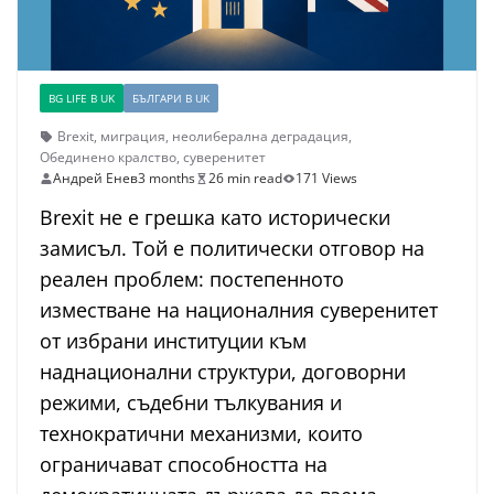
BG LIFE В UK
БЪЛГАРИ В UK
Brexit
,
миграция
,
неолиберална деградация
,
Обединено кралство
,
суверенитет
Андрей Енев
3 months
26 min read
171 Views
Brexit не е грешка като исторически
замисъл. Той е политически отговор на
реален проблем: постепенното
изместване на националния суверенитет
от избрани институции към
наднационални структури, договорни
режими, съдебни тълкувания и
технократични механизми, които
ограничават способността на