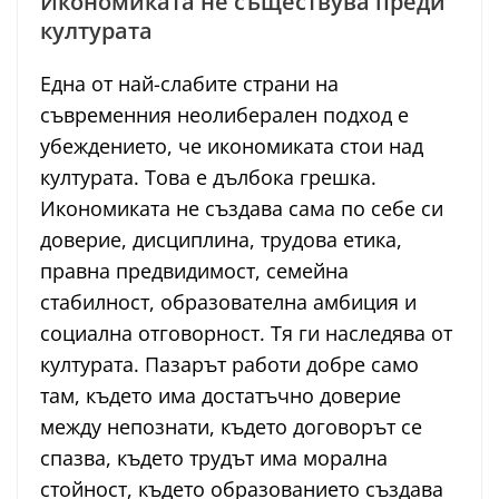
Икономиката не съществува преди
културата
Една от най-слабите страни на
съвременния неолиберален подход е
убеждението, че икономиката стои над
културата. Това е дълбока грешка.
Икономиката не създава сама по себе си
доверие, дисциплина, трудова етика,
правна предвидимост, семейна
стабилност, образователна амбиция и
социална отговорност. Тя ги наследява от
културата. Пазарът работи добре само
там, където има достатъчно доверие
между непознати, където договорът се
спазва, където трудът има морална
стойност, където образованието създава