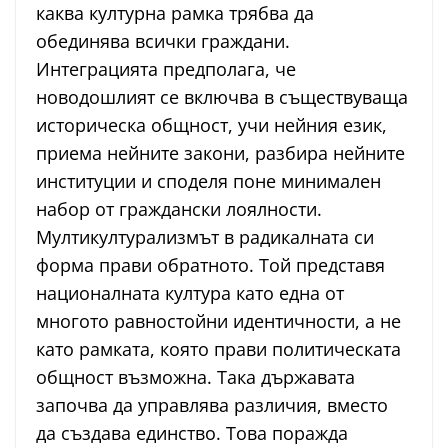
каква културна рамка трябва да
обединява всички граждани.
Интеграцията предполага, че
новодошлият се включва в съществуваща
историческа общност, учи нейния език,
приема нейните закони, разбира нейните
институции и споделя поне минимален
набор от граждански лоялности.
Мултикултурализмът в радикалната си
форма прави обратното. Той представя
националната култура като една от
многото равностойни идентичности, а не
като рамката, която прави политическата
общност възможна. Така държавата
започва да управлява различия, вместо
да създава единство. Това поражда