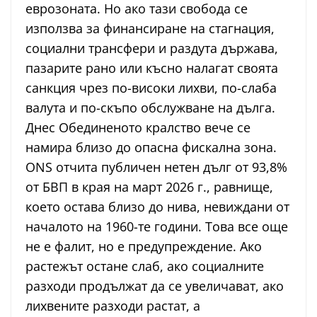
еврозоната. Но ако тази свобода се
използва за финансиране на стагнация,
социални трансфери и раздута държава,
пазарите рано или късно налагат своята
санкция чрез по-високи лихви, по-слаба
валута и по-скъпо обслужване на дълга.
Днес Обединеното кралство вече се
намира близо до опасна фискална зона.
ONS отчита публичен нетен дълг от 93,8%
от БВП в края на март 2026 г., равнище,
което остава близо до нива, невиждани от
началото на 1960-те години. Това все още
не е фалит, но е предупреждение. Ако
растежът остане слаб, ако социалните
разходи продължат да се увеличават, ако
лихвените разходи растат, а