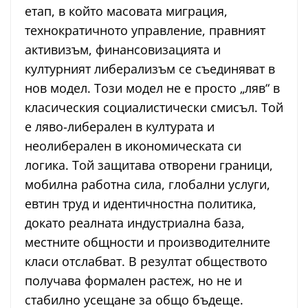
етап, в който масовата миграция,
технократичното управление, правният
активизъм, финансовизацията и
културният либерализъм се съединяват в
нов модел. Този модел не е просто „ляв“ в
класическия социалистически смисъл. Той
е ляво-либерален в културата и
неолиберален в икономическата си
логика. Той защитава отворени граници,
мобилна работна сила, глобални услуги,
евтин труд и идентичностна политика,
докато реалната индустриална база,
местните общности и производителните
класи отслабват. В резултат обществото
получава формален растеж, но не и
стабилно усещане за общо бъдеще.