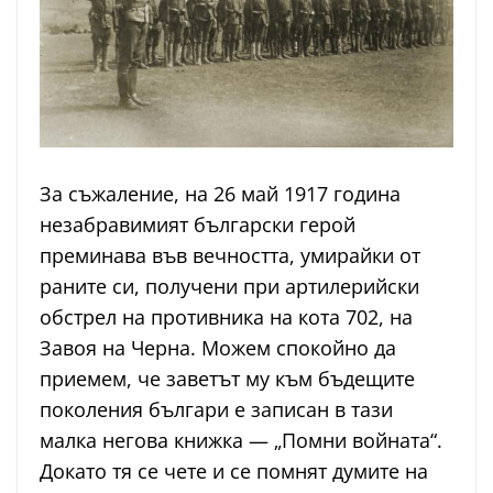
За съжаление, на 26 май 1917 година
незабравимият български герой
преминава във вечността, умирайки от
раните си, получени при артилерийски
обстрел на противника на кота 702, на
Завоя на Черна. Можем спокойно да
приемем, че заветът му към бъдещите
поколения българи е записан в тази
малка негова книжка — „Помни войната“.
Докато тя се чете и се помнят думите на