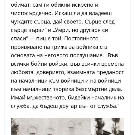
обичат, сам ги обикни искрено и
чистосърдечно. Искаш ли да владееш
чуждите сърца, дай своето. Сърце след
сърце върви“ и „Умри, но другаря си
спаси“ — пише той. Постоянното
проявяване на грижа за войника е в
основата на неговото послушание. „Във
всички бойни войски, във всички времена
любовта, доверието, взаимната преданост
на началници към войници и на войници
към началници твориха безсмъртни дела.
Имай мъжественото, бидейки началник на
служба, да бъдеш другар вън от служба.“