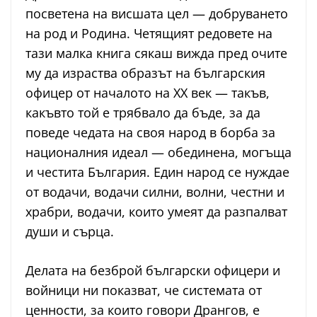
посветена на висшата цел — добруването
на род и Родина. Четящият редовете на
тази малка книга сякаш вижда пред очите
му да израства образът на българския
офицер от началото на XX век — такъв,
какъвто той е трябвало да бъде, за да
поведе чедата на своя народ в борба за
националния идеал — обединена, могъща
и честита България. Един народ се нуждае
от водачи, водачи силни, волни, честни и
храбри, водачи, които умеят да разпалват
души и сърца.
Делата на безброй български офицери и
войници ни показват, че системата от
ценности, за които говори Дрангов, е