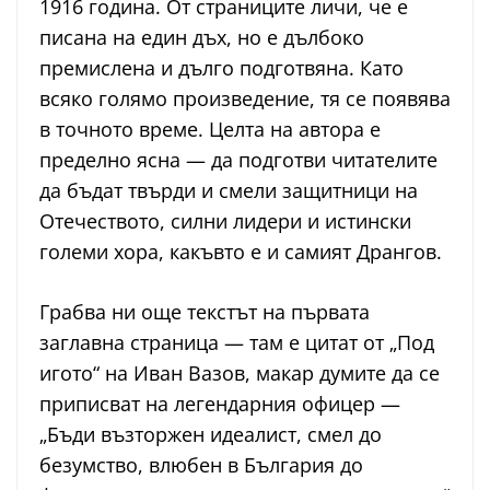
1916 година. От страниците личи, че е
писана на един дъх, но е дълбоко
премислена и дълго подготвяна. Като
всяко голямо произведение, тя се появява
в точното време. Целта на автора е
пределно ясна — да подготви читателите
да бъдат твърди и смели защитници на
Отечеството, силни лидери и истински
големи хора, какъвто е и самият Дрангов.
Грабва ни още текстът на първата
заглавна страница — там е цитат от „Под
игото“ на Иван Вазов, макар думите да се
приписват на легендарния офицер —
„Бъди възторжен идеалист, смел до
безумство, влюбен в България до