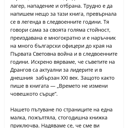
лагер, нападение и отбрана. Трудно е да
напишем нещо за тази книга, превърнала
се в легенда в следвоенните години. Тя
говори сама за своята голяма стойност,
преиздавана е многократно и е наръчник
на много български офицери до края на
Първата Световна война и в следвоенните
години. Искрено вярваме, че съветите на
Дрангов са актуални за лидерите и в
днешния забързан XXI век. Защото както
пише в книгата — „Времето не измени
човешкото сърце“.
Нашето пътуване по страниците на една
малка, пожълтяла, стогодишна книжка
приключва. Надяваме се, че сме ви