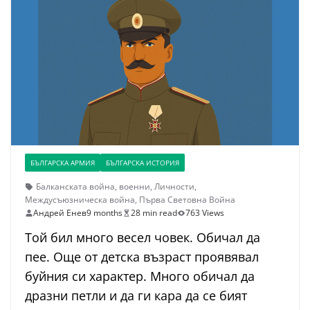
БЪЛГАРСКА АРМИЯ
БЪЛГАРСКА ИСТОРИЯ
Балканската война
,
военни
,
Личности
,
Междусъюзническа война
,
Първа Световна Война
Андрей Енев
9 months
28 min read
763 Views
Той бил много весел човек. Обичал да
пее. Още от детска възраст проявявал
буйния си характер. Много обичал да
дразни петли и да ги кара да се бият