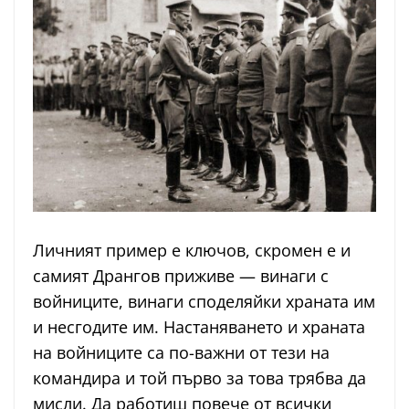
Личният пример е ключов, скромен е и
самият Дрангов приживе — винаги с
войниците, винаги споделяйки храната им
и несгодите им. Настаняването и храната
на войниците са по-важни от тези на
командира и той първо за това трябва да
мисли. Да работиш повече от всички