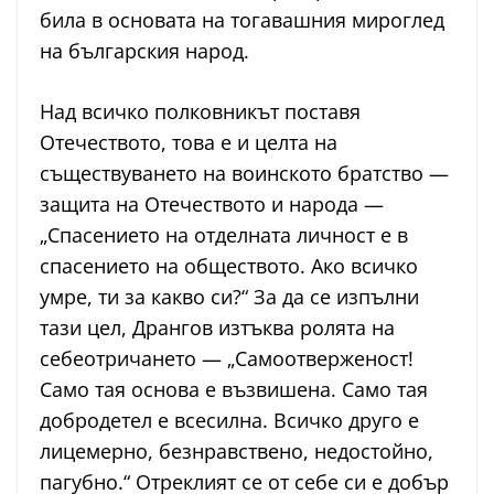
била в основата на тогавашния мироглед
на българския народ.
Над всичко полковникът поставя
Отечеството, това е и целта на
съществуването на воинското братство —
защита на Отечеството и народа —
„Спасението на отделната личност е в
спасението на обществото. Ако всичко
умре, ти за какво си?“ За да се изпълни
тази цел, Дрангов изтъква ролята на
себеотричането — „Самоотверженост!
Само тая основа е възвишена. Само тая
добродетел е всесилна. Всичко друго е
лицемерно, безнравствено, недостойно,
пагубно.“ Отреклият се от себе си е добър