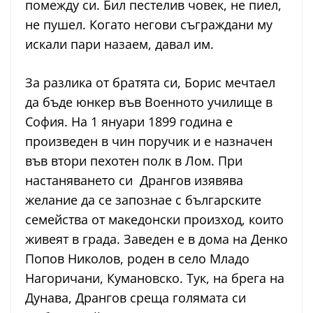
помежду си. Бил пестелив човек, не пиел,
не пушел. Когато негови съграждани му
искали пари назаем, давал им.
За разлика от братята си, Борис мечтаел
да бъде юнкер във Военното училище в
София. На 1 януари 1899 година е
произведен в чин поручик и е назначен
във втори пехотен полк в Лом. При
настаняването си Дрангов изявява
желание да се запознае с българските
семейства от македонски произход, които
живеят в града. Заведен е в дома на Денко
Попов Николов, роден в село Младо
Нагоричани, Кумановско. Тук, на брега на
Дунава, Дрангов среща голямата си