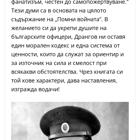
фанатизъм, честен до самопожертвуване.“
Тези думи са в основата на цялото
съдържание на „Помни войната“. В
желанието си да укрепи душите на
българските офицери, Дрангов ни оставя
един морален кодекс и една система от
ценности, които да служат за ориентир и
за източник на сила и смелост при
всякакви обстоятелства. Чрез книгата си
той кове характери, дава наставления,
изгражда водачи!