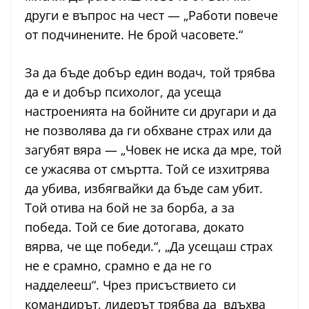
други е въпрос на чест — „Работи повече
от подчинените. Не брой часовете.“
За да бъде добър един водач, той трябва
да е и добър психолог, да усеща
настроенията на бойните си другари и да
не позволява да ги обхване страх или да
загубят вяра — „Човек не иска да мре, той
се ужасява от смъртта. Той се изхитрява
да убива, избягвайки да бъде сам убит.
Той отива на бой не за борба, а за
победа. Той се бие дотогава, докато
вярва, че ще победи.“, „Да усещаш страх
не е срамно, срамно е да не го
надделееш“. Чрез присъствието си
командирът, лидерът трябва да вдъхва