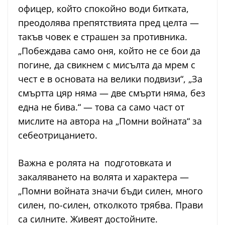
офицер, който спокойно води битката,
преодолява препятствията пред целта —
такъв човек е страшен за противника.
„Побеждава само оня, който не се бои да
погине, да свикнем с мисълта да мрем с
чест е в основата на велики подвизи“, „За
смъртта цяр няма — две смърти няма, без
една не бива.“ — това са само част от
мислите на автора на „Помни войната“ за
себеотрицанието.
Важна е ролята на подготовката и
закаляването на волята и характера —
„Помни войната значи бъди силен, много
силен, по-силен, отколкото трябва. Прави
са силните. Живеят достойните.