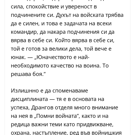
сила, спокойствие и увереност в
подчинените си. Духът на войската трябва
да е силен, и това е задачата на всеки
командир, да накара подчинения си да
вярва в себе си. Който вярва в себе си,
той е готов за велики дела, той вече е
юнак. — „Юначеството е най-
необходимото качество на воина. То
решава боя.“
Излишнно е да споменаваме
дисциплината — тя е в основата на
успеха, Дрангов отделя много внимание
на нея в „Помни войната“, както и на
редица важни теми като придвижване,
охрана, настъпление, ред във войнишкия