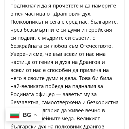
подтикнали да я прочетете и да намерите
в нея частица от Дранговия дух.
Полковникът и сега е сред нас, българите,
чрез безсмъртните си думи и геройския
си подвиг, с мъдрите си съвети, с
безкрайната си любов към Отечеството.
Уверени сме, че във всеки от нас има
частица от гения и духа на Дрангов и
всеки от нас е способен да прилича на
него в своите думи и дела. Това би била
най-великата победа на падналия за
Родината офицер — заветът му за
беззаветна, самоотвержена и безкористна
обич към България да живее вечно в
BG
сърцата на нейните чеда. Великият
български дух на полковник Дрангов