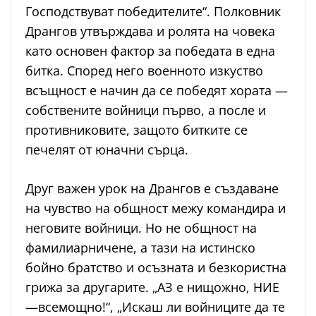
Господствуват победителите“. Полковник
Дрангов утвърждава и ролята на човека
като основен фактор за победата в една
битка. Според него военното изкуство
всъщност е начин да се победят хората —
собствените войници първо, а после и
противниковите, защото битките се
печелят от юначни сърца.
Друг важен урок на Дрангов е създаване
на чувство на общност межу командира и
неговите войници. Но не общност на
фамилиарничене, а тази на истинско
бойно братство и осъзната и безкористна
грижа за другарите. „АЗ е нищожно, НИЕ
—всемощно!“, „Искаш ли войниците да те