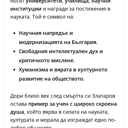
носят
университети, училища, научни
институции
и награди за постижения в
науката. Той е символ на:
Научния напредък и
модернизацията на България.
Свободния интелектуален дух и
критичното мислене.
Хуманизма и вярата в културното
развитие на обществото.
Дори близо век след смъртта си Златаров
остава
пример за учен с широко скроена
душа
, който вярва в силата на науката,
културата и морала да изграждат едно по-
добро общество.