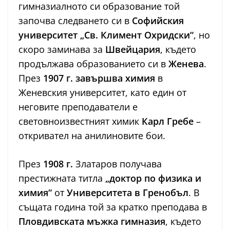
гимназиалното си образование той
започва следването си в
Софийския
университет „Св. Климент Охридски“
, но
скоро заминава за
Швейцария
, където
продължава образованието си в
Женева
.
През
1907 г. завършва химия
в
Женевския университет, като един от
неговите преподаватели е
световноизвестният химик
Карл Гребе
–
откривател на анилиновите бои.
През
1908 г.
Златаров получава
престижната титла
„доктор по физика и
химия“
от
Университета в Гренобъл
. В
същата година той за кратко преподава в
Пловдивската мъжка гимназия
, където