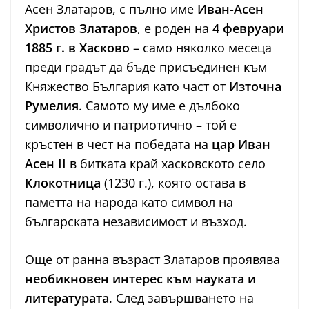
Асен Златаров, с пълно име
Иван-Асен
Христов Златаров
, е роден на
4 февруари
1885 г. в Хасково
– само няколко месеца
преди градът да бъде присъединен към
Княжество България като част от
Източна
Румелия
. Самото му име е дълбоко
символично и патриотично – той е
кръстен в чест на победата на
цар Иван
Асен II
в битката край хасковското село
Клокотница
(1230 г.), която остава в
паметта на народа като символ на
българската независимост и възход.
Още от ранна възраст Златаров проявява
необикновен интерес към науката и
литературата
. След завършването на