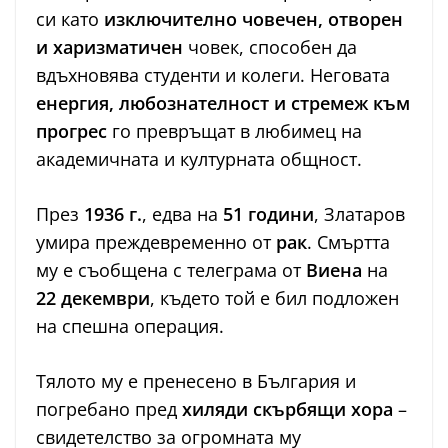
си като
изключително човечен, отворен
и харизматичен
човек, способен да
вдъхновява студенти и колеги. Неговата
енергия, любознателност и стремеж към
прогрес
го превръщат в любимец на
академичната и културната общност.
През
1936 г.
, едва на
51 години
, Златаров
умира преждевременно от
рак
. Смъртта
му е съобщена с телеграма от
Виена
на
22 декември
, където той е бил подложен
на спешна операция.
Тялото му е пренесено в България и
погребано пред
хиляди скърбящи хора
–
свидетелство за огромната му