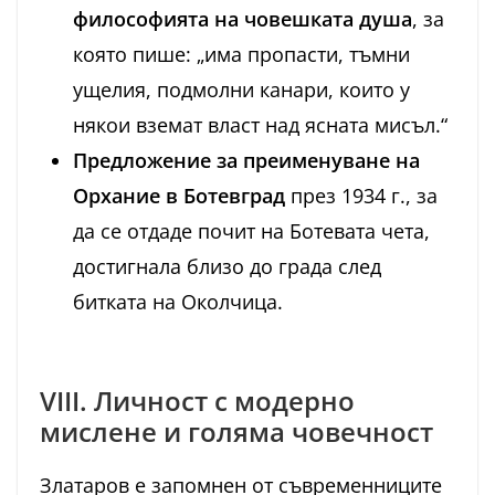
философията на човешката душа
, за
която пише: „има пропасти, тъмни
ущелия, подмолни канари, които у
някои вземат власт над ясната мисъл.“
Предложение за преименуване на
Орхание в Ботевград
през 1934 г., за
да се отдаде почит на Ботевата чета,
достигнала близо до града след
битката на Околчица.
VIII. Личност с модерно
мислене и голяма човечност
Златаров е запомнен от съвременниците