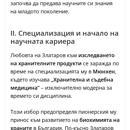
започва да предава научните си знания
на младото поколение.
II. Специализация и начало на
научната кариера
Любовта на Златаров към
изследването
на хранителните продукти
се заражда по
време на специализацията му в
Мюнхен
,
където изучава
„Хранителна и съдебна
медицина“
– изключително модерна за
времето си дисциплина.
Този избор предопределя пионерския му
принос към развитието на
биохимията на
храните
в България. По-късно Златаров