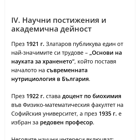
IV. Научни постижения и
академична дейност
През
1921 г.
Златаров публикува един от
най-значимите си трудове –
„Основи на
науката за храненето“
, който поставя
началото на
съвременната
нутрициология в България
.
През
1922 г.
става
доцент по биохимия
във Физико-математическия факултет на
Софийския университет, а през
1935 г.
е
избран за
редовен професор
.
Неговите научни интереси включват: