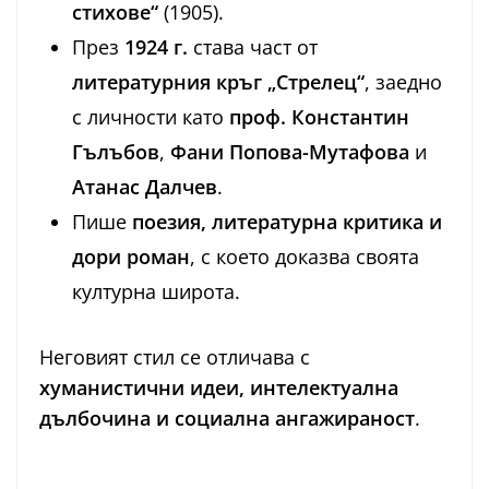
стихове“
(1905).
През
1924 г.
става част от
литературния кръг „Стрелец“
, заедно
с личности като
проф. Константин
Гълъбов
,
Фани Попова-Мутафова
и
Атанас Далчев
.
Пише
поезия, литературна критика и
дори роман
, с което доказва своята
културна широта.
Неговият стил се отличава с
хуманистични идеи, интелектуална
дълбочина и социална ангажираност
.