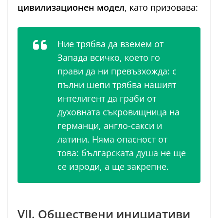
цивилизационен модел
, като призовава:
Ние трябва да вземем от
Запада всичко, което го
прави да ни превъзхожда: с
пълни шепи трябва нашият
интелигент да граби от
духовната съкровищница на
германци, англо-сакси и
латини. Няма опасност от
това: българската душа не ще
се изроди, а ще закрепне.
VII. Обществени инициативи