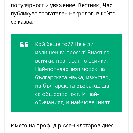
популярност и уважение. Вестник
„Час“
публикува трогателен некролог, в който
се казва:
Кой беше той? Не е ли
излишен въпросът! Знаят го
всички, познават го всички.
Най-популярният човек на
българската наука, изкуство,
на българската възраждаща
се общественост. И най-
обичаният, и най-човечният.
Името на проф. д-р Асен Златаров днес