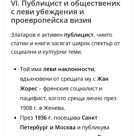
VI. Публицист и общественик
с леви убеждения и
проевропейска визия
Златаров е активен
публицист
, чиито
статии и книги засягат широк спектър от
социални и културни теми.
Той има
леви наклонности
,
вдъхновени от срещата му с
Жан
Жорес
– френския социалист и
пацифист, когото среща лично през
1908 г. в Женева.
През
1936 г.
посещава
Санкт
Петербург и Москва
и публикува