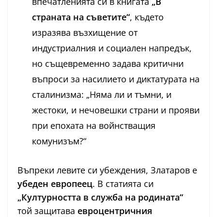
впечатленията си в книгата
„В
страната на съветите“
, където
изразява възхищение от
индустриалния и социален напредък,
но същевременно задава критични
въпроси за насилието и диктатурата на
сталинизма: „Няма ли и тъмни, и
жестоки, и нечовешки страни и прояви
при епохата на войнстващия
комунизъм?“
Въпреки левите си убеждения, Златаров е
убеден европеец
. В статията си
„Културността в служба на родината“
той защитава
евроцентричния