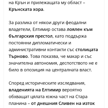
на Крън и прилежащата му област –
Крънската хора
.
За разлика от някои други феодални
владетели, Елтимир остава
лоялен към
българския престол
, като поддържа
постоянни дипломатически и
административни контакти със
столицата
Търново
. Това показва, че макар и със
значителна автономия, деспотството не е
било в опозиция на централната власт.
Според историческите изследвания,
владенията на Елтимир
вероятно
обхващат цялата южна част на Стара
планина –
от днешния Сливен на изток