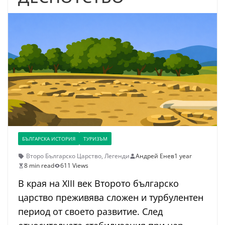
БЪЛГАРСКА ИСТОРИЯ
ТУРИЗЪМ
Второ Българско Царство
,
Легенди
Андрей Енев
1 year
8 min read
611 Views
В края на XIII век Второто българско
царство преживява сложен и турбулентен
период от своето развитие. След