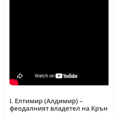
I. Елтимир (Алдимир) –
феодалният владетел на Крън