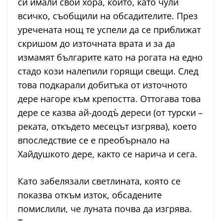
си имали свои хора, които, като чули
всичко, съобщили на обсадителите. През
уречената нощ те успели да се приближат
скришом до източната врата и за да
измамят българите като на рогата на едно
стадо кози налепили горящи свещи. След
това подкарали добитъка от източното
дере нагоре към крепостта. Оттогава това
дере се казва ай-доодъ̀ дереси (от турски –
реката, откъдето месецът изгрява), което
впоследствие се е преобърнало на
Хайдушкото дере, както се нарича и сега.
Като забелязали светлината, която се
показва откъм изток, обсадените
помислили, че луната почва да изгрява.