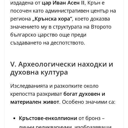
издадена от
цар Иван Асен II
, Крън е
посочен като административен център на
региона
„Крънска хора“
, което доказва
значението му в структурата на Второто
българско царство още преди
създаването на деспотството.
V. Археологически находки и
духовна култура
Изследванията и разкопките около
крепостта разкриват
богат духовен и
материален живот
. Особено значими са:
Кръстове-енколпиони
от бронз –
лични реликвариуми, изобразяващи