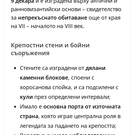
9 декара
и е изградена върху антични и
ранновизантийски основи – свидетелство
за
непрекъснато обитаване
още от края
на VII – началото на VIII век.
Крепостни стени и бойни
съоръжения
Стените са изградени от
дялани
каменни блокове
, споени с
хоросанова спойка, и са подсилени с
кули
през определени интервали;
Имало е
основна порта от източната
страна
, която играе централна роля в
легендата за падането на крепостта;