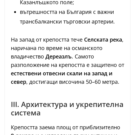
Казанлъшкото поле;
вътрешността на България с важни
трансбалкански търговски артерии.
На запад от крепостта тече
Селската река
,
наричана по време на османското
владичество
Дереазлъ
. Самото
разположение на крепостта е защитено от
естествени отвесни скали на запад и
север
, достигащи височина 50–60 метра.
III. Архитектура и укрепителна
система
Крепостта заема площ от приблизително