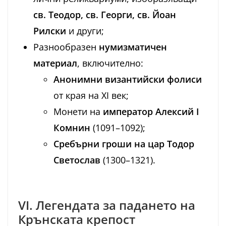
св. Теодор, св. Георги, св. Йоан
Рилски
и други;
Разнообразен
нумизматичен
материал
, включително:
Анонимни византийски фолиси
от края на XI век;
Монети на
император Алексий I
Комнин
(1091–1092);
Сребърни гроши на цар Тодор
Светослав
(1300–1321).
VI. Легендата за падането на
Крънската крепост