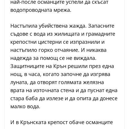
най-после османците успели да скъсат
водопроводната мрежа.
Настъпила убийствена жажда. Запасните
съдове с вода из жилищата и грамадните
крепостни цистерни се изпразнили и
настъпило горко отчаяние. И никаква
надежда за помощ се не виждала.
Защитниците на Крън решили през една
нощ, в часа, когато започне да изгрява
луната, да отворят голямата желязна
врата на източната стена и да пуснат една
стара баба да излезе и да опита да донесе
малко вода.
И в Крънската крепост обаче османците