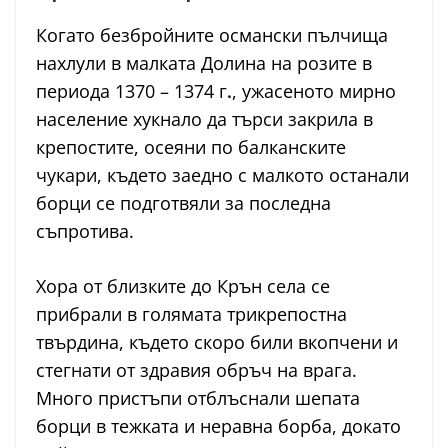
Когато безбройните османски пълчища
нахлули в малката Долина на розите в
периода 1370 – 1374 г
.
, ужасеното мирно
население хукнало да търси закрила в
крепостите, осеяни по балканските
чукари, където заедно с малкото останали
борци се подготвяли за последна
съпротива.
Хора от близките до Крън села се
прибрали в голямата трикрепостна
твърдина, където скоро били вкопчени и
стегнати от здравия обръч на врага.
Много пристъпи отблъснали шепата
борци в тежката и неравна борба, докато