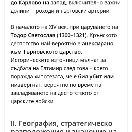
до Карлово на запад
, включително важни
долини, проходи и търговски артерии.
В началото на XIV век, при царуването на
Тодор Светослав (1300–1321)
, Крънското
деспотство най-вероятно е
анексирано
към Търновското царство
.
Историческите източници мълчат за
съдбата на Елтимир след това – което
поражда хипотезата, че
е бил убит или
низвергнат
, вероятно по време на
завладяването на деспотството от
царските войски.
II. География, стратегическо
разположение и значение на