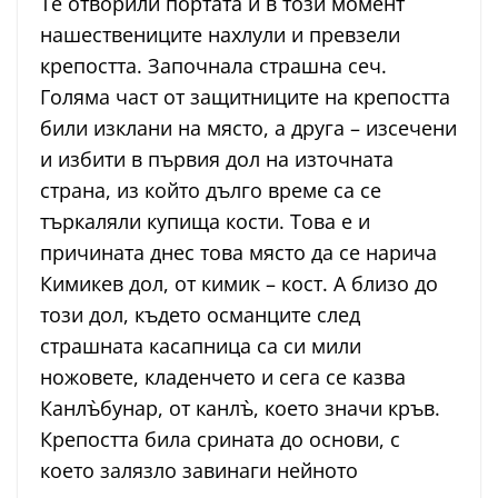
Те отворили портата и в този момент
нашествениците нахлули и превзели
крепостта. Започнала страшна сеч.
Голяма част от защитниците на крепостта
били изклани на място, а друга – изсечени
и избити в първия дол на източната
страна, из който дълго време са се
търкаляли купища кости. Това е и
причината днес това място да се нарича
Кимикев дол, от кимик – кост. А близо до
този дол, където османците след
страшната касапница са си мили
ножовете, кладенчето и сега се казва
Канлъ̀бунар, от канлъ̀, което значи кръв.
Крепостта била срината до основи, с
което залязло завинаги нейното