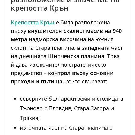
крепостта Крън
Крепостта Крън
е била разположена
върху
внушителен скалист масив на 940
метра надморска височина
на южния
склон на Стара планина,
в западната част
на днешната Шипченска планина
. Това
ѝ дава изключително стратегическо
предимство –
контрол върху основни
проходи и пътища
, които свързват:
северните български земи и столицата
Търново с Пловдив, Стара Загора и
Тракия;
източната част на Стара планина с