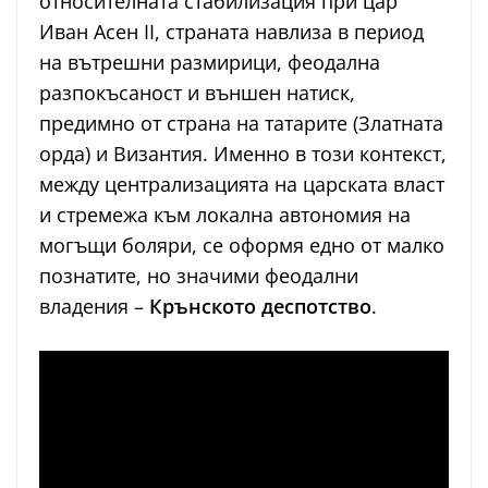
относителната стабилизация при цар
Иван Асен II, страната навлиза в период
на вътрешни размирици, феодална
разпокъсаност и външен натиск,
предимно от страна на татарите (Златната
орда) и Византия. Именно в този контекст,
между централизацията на царската власт
и стремежа към локална автономия на
могъщи боляри, се оформя едно от малко
познатите, но значими феодални
владения –
Крънското деспотство
.