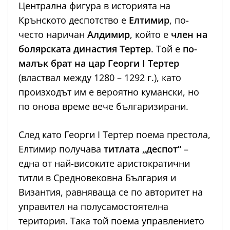
Централна фигура в историята на
Крънското деспотство е
Елтимир
, по-
често наричан
Алдимир
, който е
член на
болярската династия Тертер
. Той е
по-
малък брат на цар Георги I Тертер
(властвал между 1280 – 1292 г.), като
произходът им е вероятно кумански, но
по онова време вече българизирани.
След като Георги I Тертер поема престола,
Елтимир получава
титлата „деспот“
–
една от най-високите аристократични
титли в Средновековна България и
Византия, равняваща се по авторитет на
управител на полусамостоятелна
територия. Така той поема управлението