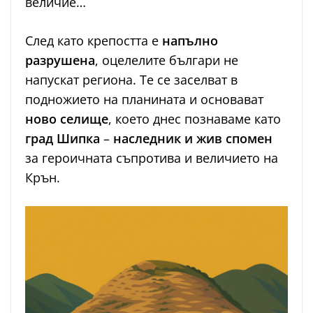
величие…
След като крепостта е
напълно
разрушена
, оцелелите българи не
напускат региона. Те се заселват в
подножието на планината и основават
ново селище
, което днес познаваме като
град Шипка
–
наследник и жив спомен
за героичната съпротива и величието на
Крън.