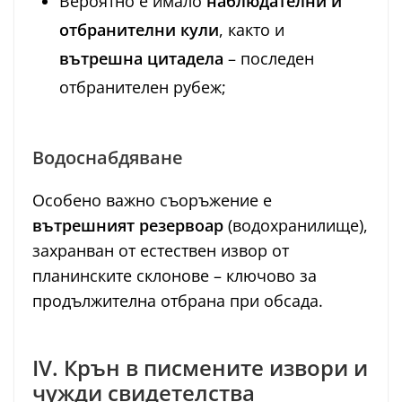
Вероятно е имало
наблюдателни и
отбранителни кули
, както и
вътрешна цитадела
– последен
отбранителен рубеж;
Водоснабдяване
Особено важно съоръжение е
вътрешният резервоар
(водохранилище),
захранван от естествен извор от
планинските склонове – ключово за
продължителна отбрана при обсада.
IV. Крън в писмените извори и
чужди свидетелства