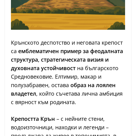
Крънското деспотство и неговата крепост
са
емблематичен пример за феодалната
структура, стратегическата визия и
духовната устойчивост
на българското
Средновековие. Елтимир, макар и
полузабравен, остава
образ на лоялен
владетел
, който съчетава лична амбиция
с вярност към родината.
Крепостта Крън
– с нейните стени,
водоизточници, находки и легенди –
продължава да живее в топонимията, в