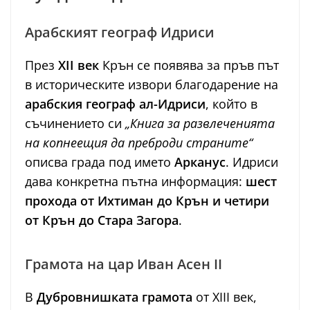
Арабският географ Идриси
През
XII век
Крън се появява за пръв път
в историческите извори благодарение на
арабския географ ал-Идриси
, който в
съчинението си
„Книга за развлеченията
на копнеещия да преброди страните“
описва града под името
Арканус
. Идриси
дава конкретна пътна информация:
шест
прохода от Ихтиман до Крън и четири
от Крън до Стара Загора
.
Грамота на цар Иван Асен II
В
Дубровнишката грамота
от XIII век,