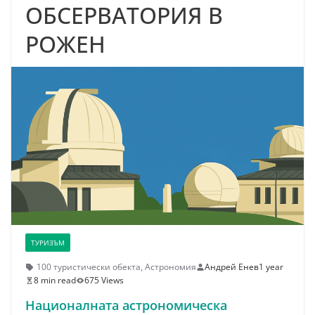
ОБСЕРВАТОРИЯ В
РОЖЕН
ТУРИЗЪМ
100 туристически обекта
,
Астрономия
Андрей Енев
1 year
8 min read
675 Views
Националната астрономическа