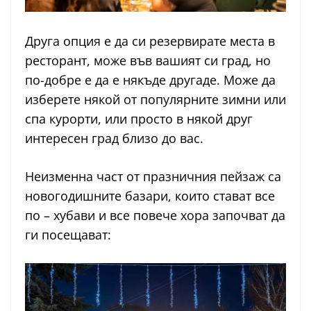
Друга опция е да си резервирате места в
ресторант, може във вашият си град, но
по-добре е да е някъде другаде. Може да
изберете някой от популярните зимни или
спа курорти, или просто в някой друг
интересен град близо до вас.
Неизменна част от празничния пейзаж са
новогодишните базари, които стават все
по – хубави и все повече хора започват да
ги посещават: