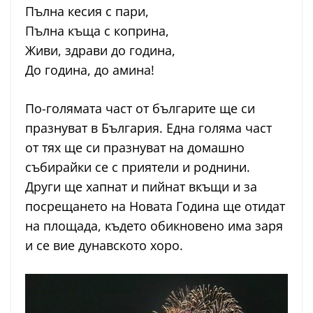
Пълна кесия с пари,
Пълна къща с коприна,
Живи, здрави до година,
До година, до амина!
По-голямата част от българите ще си
празнуват в България. Една голяма част
от тях ще си празнуват на домашно
събирайки се с приятели и роднини.
Други ще хапнат и пийнат вкъщи и за
посрещането на Новата Година ще отидат
на площада, където обикновено има заря
и се вие дунавското хоро.