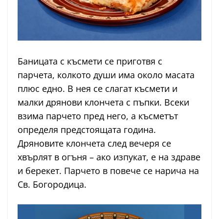
Баницата с късмети се приготвя с
парчета, колкото души има около масата
плюс едно. В нея се слагат късмети и
малки дрянови клончета с пъпки. Всеки
взима парчето пред него, а късметът
определя предстоящата година.
Дряновите клончета след вечеря се
хвърлят в огъня – ако изпукат, е на здраве
и берекет. Парчето в повече се нарича на
Св. Богородица.