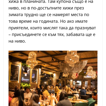
хижа в планината. Там купона също е на
ниво, но в по-достъпните хижи през
зимата трудно ще се намерят места по
това време на годината. Но ако имате
приятели, които мислят така да празнуват
– присъединете се към тях, забавата ще е
на ниво.