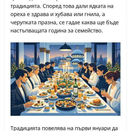
традицията. Според това дали ядката на
ореха е здрава и хубава или гнила, а
черупката празна, се гадае каква ще бъде
настъпващата година за семейство.
Традицията повелява на първи януари да