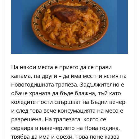
На някои места е прието да се прави
капама, на други – да има местни ястия на
новогодишната трапеза. Задължително е
обаче храната да бъде блажна, тъй като
коледите пости свършват на Бъдни вечер
и след това вече консумацията на месо е
разрешена. На трапезата, която се
сервира в навечерието на Нова година,
трябва да има и орехи. Това поне казва