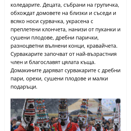
коледарите. Децата, събрани на групичка,
обхождат домовете на близки и съседи и
всяко носи сурвачка, украсена с
преплетени клончета, нанизи от пуканки и
сушени плодове, дребни парички,
разноцветни вълнени конци, кравайчета.
Сурвакарите започват от най-възрастния
член и благославят цялата къща.
Домакините даряват сурвакарите с дребни
пари, орехи, сушени плодове и малки
подаръци.