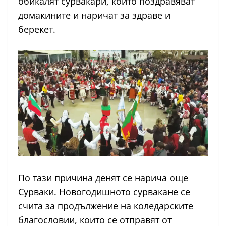
обикалят сурвакари, които поздравяват
домакините и наричат за здраве и
берекет.
По тази причина денят се нарича още
Сурваки. Новогодишното сурвакане се
счита за продължение на коледарските
благословии, които се отправят от