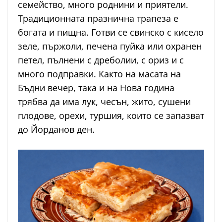
семейство, много роднини и приятели.
Традиционната празнична трапеза е
богата и пищна. Готви се свинско с кисело
зеле, пържоли, печена пуйка или охранен
петел, пълнени с дреболии, с ориз и с
много подправки. Както на масата на
Бъдни вечер, така и на Нова година
трябва да има лук, чесън, жито, сушени
плодове, орехи, туршия, които се запазват
до Йорданов ден.