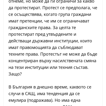
отнеме, но може да ги ограничи за какво
да протестират. Протест се предполага, че
се осъществява, когато група граждани
имат претенции, че им се ограничават
гражданските права. За целта те
протестират пред утвърдените и
действащи държавни институции, които
имат правомощията да съблюдават
техните права. Протестът не може да бъде
концентриран върху насилствената смяна
на тези институции или техния състав.
Защо?
В България в днешно време, каквото се
случи в САЩ, има тенденция да се
емулира (подражава). Но има една