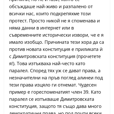
обсъждаше най-живо и разпалено от
всички нас, които подкрепяхме този
протест. Просто никой не я споменава и
няма данни в интернет или в
съвременните исторически извори, че е я
имало изобщо. Причината тези хора да са
против новата конституция е приликата ѝ
с Димитровската конституция (прочетете
я!). Това изтъкваха най-често като
паралел. Според тях уж се дават права, а
незначителни на пръв поглед алинеи под
тези права изцяло ги отнемат. Чудесен
пример е гореспоменатият член 39. Като
паралел се изтъкваше Димитровската
конституция, защото тя също дава много
демократични права, но под почти всеки