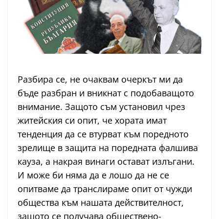
Разбира се, не очаквам очеркът ми да
бъде разбран и вникнат с подобаващото
внимание. Защото съм установил чрез
житейския си опит, че хората имат
тенденция да се втурват към поредното
зрелище в защита на поредната фалшива
кауза, а накрая винаги остават излъгани.
И може би няма да е лошо да не се
опитваме да транслираме опит от чужди
общества към нашата действителност,
защото се получава обществено-