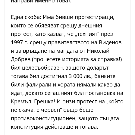
направи именно това).
Една скоба: Има бивши протестиращи,
които се обявяват срещу днешния
протест, като казват, че „техният“ през
1997 г. срещу правителството на Виденов
и за връщане на мандата от Николай
Добрев (прочетете историята за справка!)
бил целесъобразен, защото доларът
тогава бил достигнал 3 000 лв., банките
били фалирали и хората нямали какво да
ядат, докато сегашният бил постановка на
Кремъл. Грешка! И онзи протест на „който
не скача, е червен“ също беше
противоконституционен, защото същата
конституция действаше и тогава.