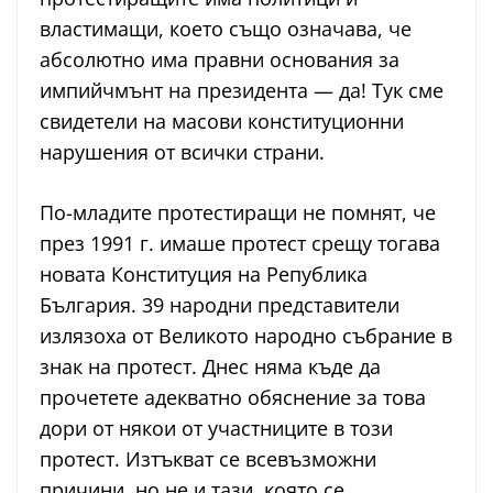
властимащи, което също означава, че
абсолютно има правни основания за
импийчмънт на президента — да! Тук сме
свидетели на масови конституционни
нарушения от всички страни.
По-младите протестиращи не помнят, че
през 1991 г. имаше протест срещу тогава
новата Конституция на Република
България. 39 народни представители
излязоха от Великото народно събрание в
знак на протест. Днес няма къде да
прочетете адекватно обяснение за това
дори от някои от участниците в този
протест. Изтъкват се всевъзможни
причини, но не и тази, която се