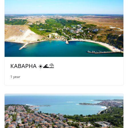
КАВАРНА ☀️🌊⛱
1 year