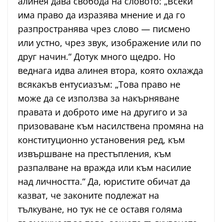
алинея дава свобода на словото: „Всеки
има право да изразява мнение и да го
разпространява чрез слово — писмено
или устно, чрез звук, изображение или по
друг начин.“ Дотук много щедро. Но
веднага идва алинея втора, която охлажда
всякакъв ентусиазъм: „Това право не
може да се използва за накърняване
правата и доброто име на другиго и за
призоваване към насилствена промяна на
конституционно установения ред, към
извършване на престъпления, към
разпалване на вражда или към насилие
над личността.“ Да, юристите обичат да
казват, че законите подлежат на
тълкуване, но тук не се оставя голяма