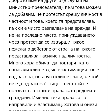
доброто име на другиго (в случая на
министър-председателя). Към това можем
да добавим, че протестът срещу личност в
частност и това, което тя представлява,
пък си е чисто разпалване на вражда. И
не на последно място, принуждаването
чрез протест да се извърши някое
нежелано действие от страна на някого,
представлява насилие над личността.
Много хора обичат да повтарят като
папагали клишето, че властимащият не е
над закона, но друго клише гласи, че той
не е „под закона“ също, тоест той се
ползва със същите права като редовите
граждани. Именно тези права са го
направили и властимащ. Затова и онези