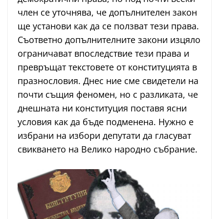
член се уточнява, че допълнителен закон
ще установи как да се ползват тези права.
Съответно допълнителните закони изцяло
ограничават впоследствие тези права и
превръщат текстовете от конституцията в
празнословия. Днес ние сме свидетели на
почти същия феномен, но с разликата, че
днешната ни конституция поставя ясни
условия как да бъде подменена. Нужно е
избрани на избори депутати да гласуват
свикването на Велико народно събрание.