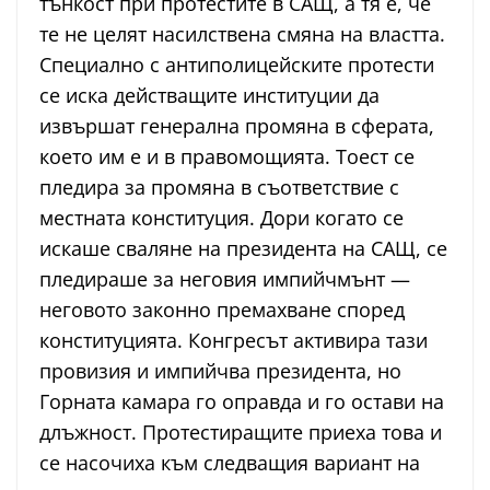
тънкост при протестите в САЩ, а тя е, че
те не целят насилствена смяна на властта.
Специално с антиполицейските протести
се иска действащите институции да
извършат генерална промяна в сферата,
което им е и в правомощията. Тоест се
пледира за промяна в съответствие с
местната конституция. Дори когато се
искаше сваляне на президента на САЩ, се
пледираше за неговия импийчмънт —
неговото законно премахване според
конституцията. Конгресът активира тази
провизия и импийчва президента, но
Горната камара го оправда и го остави на
длъжност. Протестиращите приеха това и
се насочиха към следващия вариант на