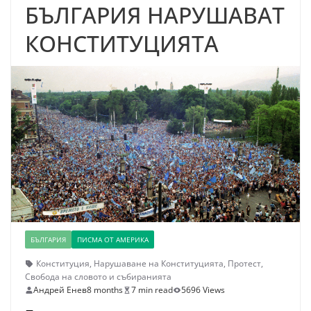
БЪЛГАРИЯ НАРУШАВАТ
КОНСТИТУЦИЯТА
БЪЛГАРИЯ
ПИСМА ОТ АМЕРИКА
Конституция
,
Нарушаване на Конституцията
,
Протест
,
Свобода на словото и събиранията
Андрей Енев
8 months
7 min read
5696 Views