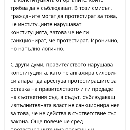
трябва да я съблюдават. В този смисъл,
гражданите могат да протестират за това,
че институциите нарушават
конституцията, затова че не ги
санкционират, че протестират. Иронично,
но напълно логично.
С други думи, правителството нарушава
конституцията, като не ангажира силовия
си апарат да арестува протестиращите за
оставка на правителството и ги предаде
на съответния съд, а съдът, съблюдаващ
изпълнителната власт не санкционира нея
за това, че не действа в съответствие със
закона. Още повече че сред
протестиращите има политици и