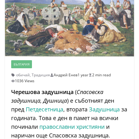
БЪЛГАРИЯ
обичай
,
Традиция
Андрей Енев
1 year
2 min read
1036 Views
Черешова задушница
(
Спасовска
задушница, Душница
) е съботният ден
пред
Петдесетница
, втората
Задушница
за
годината. Това е ден в памет на всички
починали
православни християни
и
наричан още Спасовска задушница.