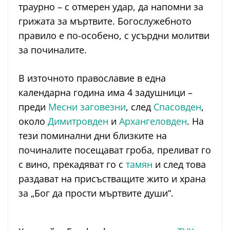
траурно – с отмерен удар, да напомни за
грижата за мъртвите. Богослужебното
правило е по-особено, с усърдни молитви
за починалите.
В източното православие в една
календарна година има 4 задушници –
преди
Месни заговезни
, след
Спасовден
,
около
Димитровден
и
Архангеловден
. На
тези поминални дни близките на
починалите посещават гроба, преливат го
с вино, прекадяват го с
тамян
и след това
раздават на присъстващите жито и храна
за „Бог да прости мъртвите души“.