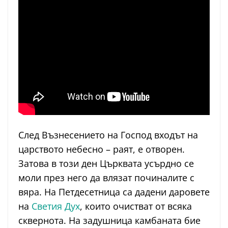
След Възнесението на Господ входът на
царството небесно – раят, е отворен.
Затова в този ден Църквата усърдно се
моли през него да влязат починалите с
вяра. На Петдесетница са дадени даровете
на
Светия Дух
, които очистват от всяка
сквернота. На задушница камбаната бие