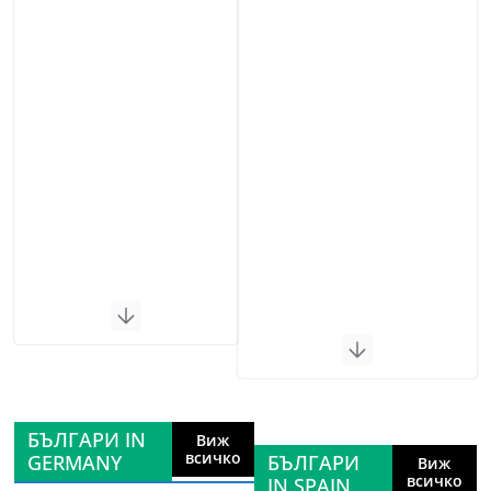
БЪЛГАРИ IN
Виж
всичко
GERMANY
БЪЛГАРИ
Виж
всичко
IN SPAIN