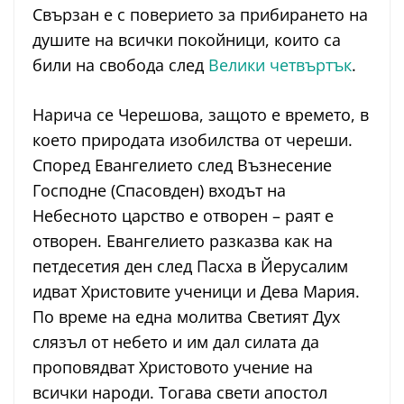
Свързан е с поверието за прибирането на
душите на всички покойници, които са
били на свобода след
Велики четвъртък
.
Нарича се Черешова, защото е времето, в
което природата изобилства от череши.
Според Евангелието след Възнесение
Господне (Спасовден) входът на
Небесното царство е отворен – раят е
отворен. Евангелието разказва как на
петдесетия ден след Пасха в Йерусалим
идват Христовите ученици и Дева Мария.
По време на една молитва Светият Дух
слязъл от небето и им дал силата да
проповядват Христовото учение на
всички народи. Тогава свети апостол