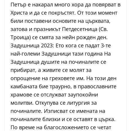
Петър е накарал много хора да повярват в
Христа и да се покръстят. От този момент
били поставени основите на църквата,
затова и празникът Петдесетница (Св.
Троица) се смята за нейн рожден ден.
Задушница 2023: Ето кога се падат 3-те
най-големи Задушници тази година На
Задушница душите на починалите се
прибират, а живите се молят за
опрощение на греховете им. На този ден
камбаната бие траурно, в православните
храмове се отслужват заупокойни
молитви. Откупува се литургия за
починалите. Изписват се имената на
починалите близки и се оставят в църка.
По време на благосложението се четат