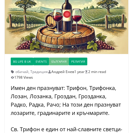
BG LIFE В UK
EVENTS
БЪЛГАРИЯ
РЕЛИГИЯ
обичай
,
Традиция
Андрей Енев
1 year
2 min read
1798 Views
Имен ден празнуват: Трифон, Трифонка,
Лозан, Лозанка, Гроздан, Грозданка,
Радко, Радка, Рачо; На този ден празнуват
лозарите, градинарите и кръчмарите.
Св. Трифон е един от най-славните светци-