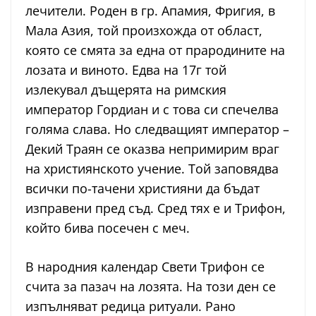
лечители. Роден в гр. Апамия, Фригия, в
Мала Азия, той произхожда от област,
която се смята за една от прародините на
лозата и виното. Едва на 17г той
излекувал дъщерята на римския
император Гордиан и с това си спечелва
голяма слава. Но следващият император –
Декий Траян се оказва непримирим враг
на християнското учение. Той заповядва
всички по-тачени християни да бъдат
изправени пред съд. Сред тях е и Трифон,
който бива посечен с меч.
В народния календар Свети Трифон се
счита за пазач на лозята. На този ден се
изпълняват редица ритуали. Рано