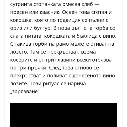
сутринта стопанката омесва хляб —
пресен или квасник. Освен това сготвя и
кокошка, която по традиция се пълни с
ориз или булгур. В нова вълнена торба се
слага питата, кокошката и бъклица с вино.
С такива торби на рамо мъжете отиват на
лозето. Там се прекръстват, вземат
косерите и от три главини всеки отрязва
по три пръчки. След това отново се
прекръстват и поливат с донесеното вино
лозите. Този ритуал се нарича
„зарязване”.