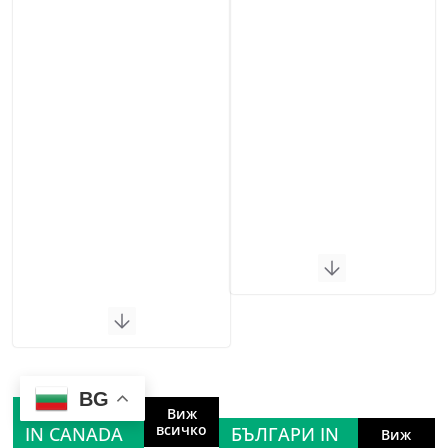
BG
БЪЛГАРИ
Виж
всичко
IN CANADA
БЪЛГАРИ IN
Виж