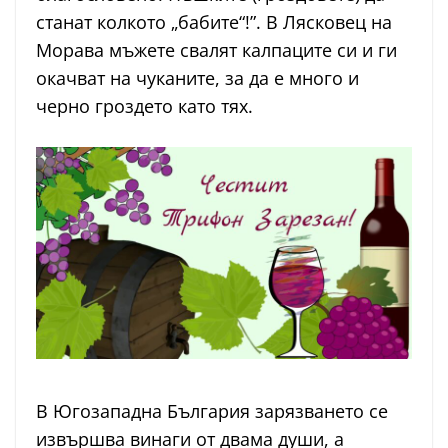
станат колкото „бабите“!”. В Лясковец на
Морава мъжете свалят калпаците си и ги
окачват на чуканите, за да е много и
черно гроздето като тях.
В Югозападна България зарязването се
извършва винаги от двама души, а