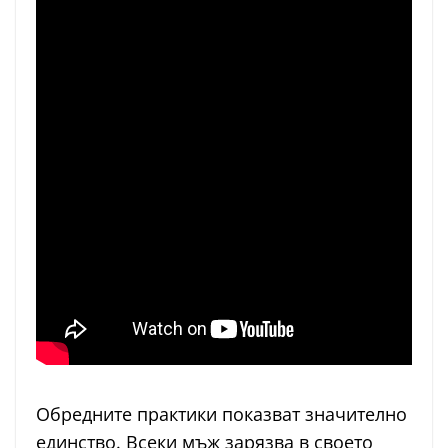
Обредните практики показват значително
единство. Всеки мъж зарязва в своето