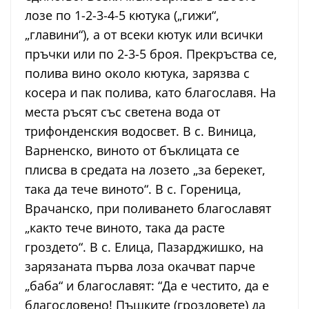
лозе по 1-2-3-4-5 кютука („гижи“,
„главини“), а от всеки кютук или всички
пръчки или по 2-3-5 броя. Прекръства се,
полива вино около кютука, зарязва с
косера и пак полива, като благославя. На
места ръсят със светена вода от
трифонденския водосвет. В с. Виница,
Варненско, виното от бъклицата се
плисва в средата на лозето „за берекет,
така да тече виното“. В с. Гореница,
Врачанско, при поливането благославят
„както тече виното, така да расте
гроздето“. В с. Елица, Пазарджишко, на
зарязаната първа лоза окачват парче
„баба“ и благославят: “Да е честито, да е
благословено! Пъшките (гроздовете) да