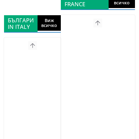
всичко
FRANCE
БЪЛГАРИ
Виж
всичко
IN ITALY