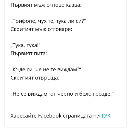
Първият мъж отново казва:
„Трифоне, чух те, тука ли си?“
Скритият мъж отговаря:
„Тука, тука!“
Първият пита:
„Къде си, че не те виждам?“
Скритият отвръща:
„Не се виждам, от черно и бело грозде.“
Харесайте Facebook страницата ни
ТУК