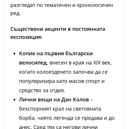
разгледат по тематичен и хронологичен
ред.
Съществени акценти в постоянната
експозиция:
Копие на първия български
велосипед
, внесен в края на XIX век,
когато колоезденето започва да се
популяризира като масов спорт и
средство за отдих.
Лични вещи на Дан Колов
–
безспорният крал на световната
борба, чиято легенда се предава и до
днес. Сред тях са негови лични