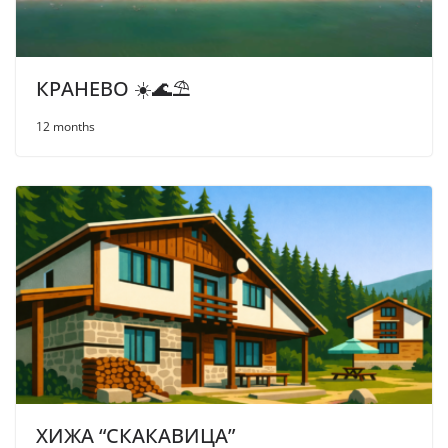
КРАНЕВО ☀️🌊⛱
12 months
ХИЖА “СКАКАВИЦА”