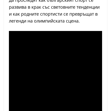
да проследят как българският спорт се
развива в крак със световните тенденции
и как родните спортисти се превръщат в
легенди на олимпийската сцена.