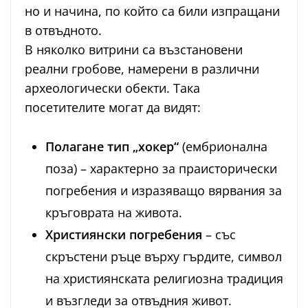
но и начина, по който са били изпращани
в отвъдното.
В няколко витрини са възстановени
реални гробове, намерени в различни
археологически обекти. Така
посетителите могат да видят:
Полагане тип „хокер“
(ембрионална
поза) – характерно за праисторически
погребения и изразяващо вярвания за
кръговрата на живота.
Християнски погребения
– със
скръстени ръце върху гърдите, символ
на християнската религиозна традиция
и възгледи за отвъдния живот.