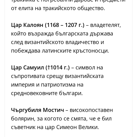
от елита на тракийското общество.
Цар Калоян (1168 – 1207 г.)
– владетелят,
който възражда българската държава
след византийското владичество и
побеждава латинските кръстоносци.
Цар Самуил (†1014 г.)
– символ на
съпротивата срещу византийската
империя и патриотизма на
средновековните българи.
Чъргубиля Мостич
– високопоставен
болярин, за когото се смята, че е бил
съветник на цар Симеон Велики.