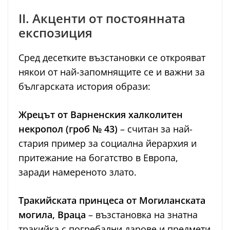
II. Акценти от постоянната
експозиция
Сред десетките възстановки се открояват
някои от най-запомнящите се и важни за
българската история образи:
Жрецът от Варненския халколитен
некропол (гроб № 43)
– считан за най-
стария пример за социална йерархия и
притежание на богатство в Европа,
заради намереното злато.
Тракийската принцеса от Могиланската
могила, Враца
– възстановка на знатна
тракийка с погребални дарове и предмети