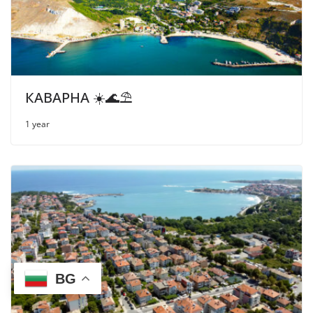
КАВАРНА ☀️🌊⛱
1 year
BG