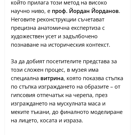
който прилага този метод на високо
научно ниво, е
проф. Йордан Йорданов
.
Неговите реконструкции съчетават
прецизна анатомична експертиза с
художествен усет и задълбочено
познаване на историческия контекст.
За да добият посетителите представа за
този сложен процес, в музея има
специална
витрина
, която показва стъпка
по стъпка изграждането на образите – от
гипсовия отпечатък на черепа, през
изграждането на мускулната маса и
меките тъкани, до финалното моделиране
на лицето, косата и израза.