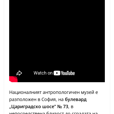
Националният антропологичен музей е
разположен в София, на
булевард
„Цариградско шосе“ № 73
, в
непосредствена близост до сградата на