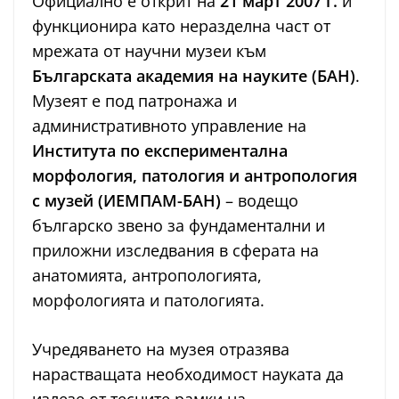
Официално е открит на
21 март 2007 г.
и
функционира като неразделна част от
мрежата от научни музеи към
Българската академия на науките (БАН)
.
Музеят е под патронажа и
административното управление на
Института по експериментална
морфология, патология и антропология
с музей (ИЕМПАМ-БАН)
– водещо
българско звено за фундаментални и
приложни изследвания в сферата на
анатомията, антропологията,
морфологията и патологията.
Учредяването на музея отразява
нарастващата необходимост науката да