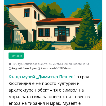
ТУРИЗЪМ
100 туристически обекта
,
Димитър Пешев
,
Кюстендил
Андрей Енев
1 year
7 min read
578 Views
Къща музей „Димитър Пешев“
в град
Кюстендил е не просто културен и
архитектурен обект – тя е символ на
моралната сила на човешката съвест в
епоха на тирания и мрак. Музеят е