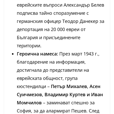
еврейските въпроси Александър Белев
подписва тайно споразумение с
германския офицер Теодор Данекер за
депортация на 20 000 евреи от
България и присъединените
територии.
Героична намеса:
През март 1943 г.,
благодарение на информация,
достигнала до представители на
еврейската общност, група
кюстендилци –
Петър Михалев, Асен
Суичмезов, Владимир Куртев и Иван
Момчилов
– заминават спешно за
София, за да алармират Пешев. След