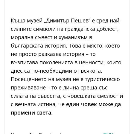
Къща музей „Димитър Пешев“ е сред най-
силните символи на гражданска доблест,
морална съвест и хуманизъм в
българската история. Това е място, което
не просто разказва история – то
възпитава поколенията в ценности, които
днес са по-необходими от всякога.
Посещението на музея не е туристическо
преживяване – то е лична среща със
силата на съвестта, с човешката смелост и
с вечната истина, че
един човек може да
промени света
.