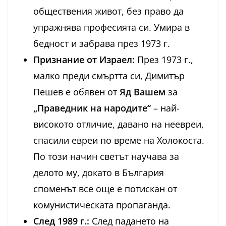
обществения живот, без право да
упражнява професията си. Умира в
бедност и забрава през 1973 г.
Признание от Израел:
През 1973 г.,
малко преди смъртта си, Димитър
Пешев е обявен от
Яд Вашем
за
„Праведник на народите“
– най-
високото отличие, давано на неевреи,
спасили евреи по време на Холокоста.
По този начин светът научава за
делото му, докато в България
споменът все още е потискан от
комунистическата пропаганда.
След 1989 г.:
След падането на