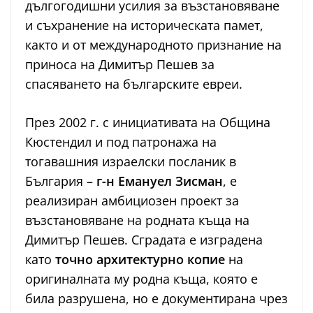
дългогодишни усилия за възстановяване
и съхранение на историческата памет,
както и от международното признание на
приноса на Димитър Пешев за
спасяването на българските евреи.
През 2002 г. с инициативата на Община
Кюстендил и под патронажа на
тогавашния израелски посланик в
България –
г-н Емануел Зисман
, е
реализиран амбициозен проект за
възстановяване на родната къща на
Димитър Пешев. Сградата е изградена
като
точно архитектурно копие
на
оригиналната му родна къща, която е
била разрушена, но е документирана чрез