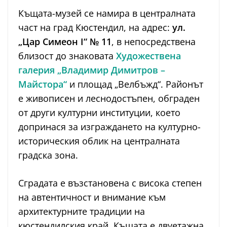
Къщата-музей се намира в централната
част на град Кюстендил, на адрес:
ул.
„Цар Симеон I“ № 11
, в непосредствена
близост до знаковата
Художествена
галерия „Владимир Димитров –
Майстора“
и площад „Велбъжд“. Районът
е живописен и леснодостъпен, обграден
от други културни институции, което
допринася за изграждането на културно-
историческия облик на централната
градска зона.
Сградата е възстановена с висока степен
на автентичност и внимание към
архитектурните традиции на
кюстендилския край. Къщата е двуетажна,