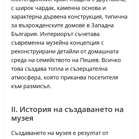
с широк чардак, каменна основа и
характерна дървена конструкция, типична
за възрожденските домове в Западна
България. Интериорът съчетава
съвременна музейна концепция с
реконструирани детайли от домашната
среда на семейството на Пешев. Всичко
това създава топла и съзерцателна
атмосфера, която приканва посетителя
към размисъл.
II. История на създаването на
музея
Създаването на музея е резултат от