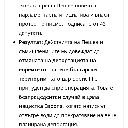
тяхната среща Пешев повежда
парламентарна инициатива и внася
протестно писмо, подписано от 43
депутати.
Резултат:
Действията на Пешев и
съмишлениците му довеждат до
отмяната на депортацията на
евреите от старите български
територии
, като цар Борис III е
принуден да спре операцията. Това е
безпрецедентен случай в цяла
нацистка Европа
, когато натискът
отвътре води до прекратяване на вече
планирана депортация.