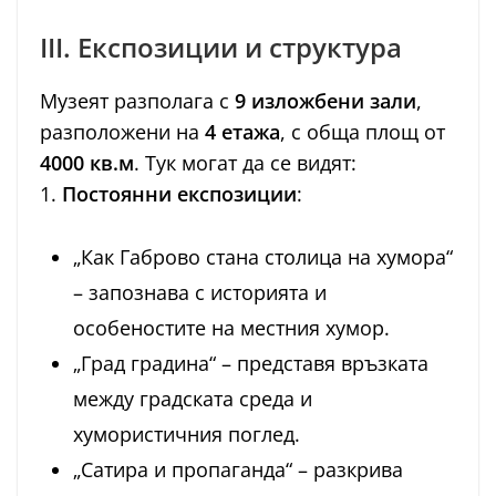
III. Експозиции и структура
Музеят разполага с
9 изложбени зали
,
разположени на
4 етажа
, с обща площ от
4000 кв.м
. Тук могат да се видят:
1.
Постоянни експозиции
:
„Как Габрово стана столица на хумора“
– запознава с историята и
особеностите на местния хумор.
„Град градина“ – представя връзката
между градската среда и
хумористичния поглед.
„Сатира и пропаганда“ – разкрива