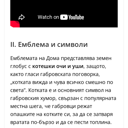
II. Емблема и символи
Емблемата на Дома представлява земен
глобус с
котешки очи и уши
, защото,
както гласи габровската поговорка,
„котката вижда и чува всичко смешно по
света“. Котката е и основният символ на
габровския хумор, свързан с популярната
местна шега, че габровци режат
опашките на котките си, за да се затваря
вратата по-бързо и да се пести топлина.