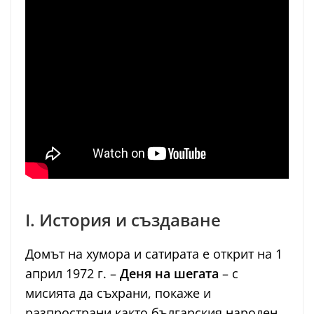
I. История и създаване
Домът на хумора и сатирата е открит на 1
април 1972 г. –
Деня на шегата
– с
мисията да съхрани, покаже и
разпространи както българския народен