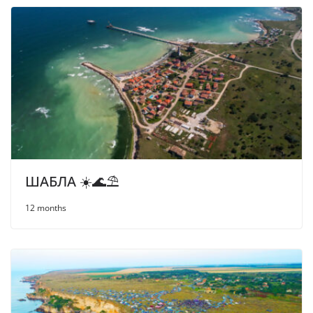
ШАБЛА ☀️🌊⛱
12 months