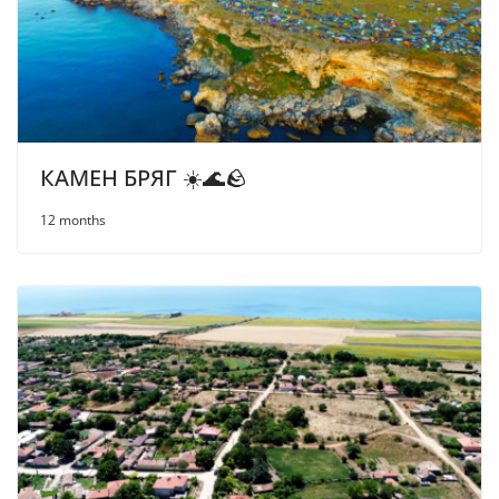
КАМЕН БРЯГ ☀️🌊🪨
12 months