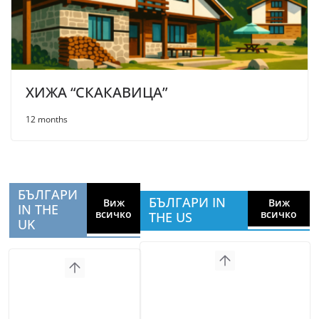
ХИЖА “СКАКАВИЦА”
12 months
БЪЛГАРИ
БЪЛГАРИ IN
Виж
Виж
IN THE
всичко
всичко
THE US
UK