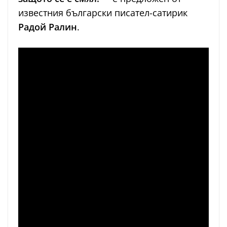
известния български писател-сатирик
Радой Ралин
.