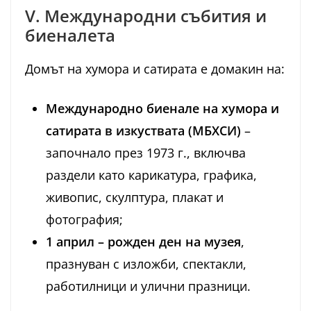
V. Международни събития и
биеналета
Домът на хумора и сатирата е домакин на:
Международно биенале на хумора и
сатирата в изкуствата (МБХСИ)
–
започнало през 1973 г., включва
раздели като карикатура, графика,
живопис, скулптура, плакат и
фотография;
1 април – рожден ден на музея
,
празнуван с изложби, спектакли,
работилници и улични празници.