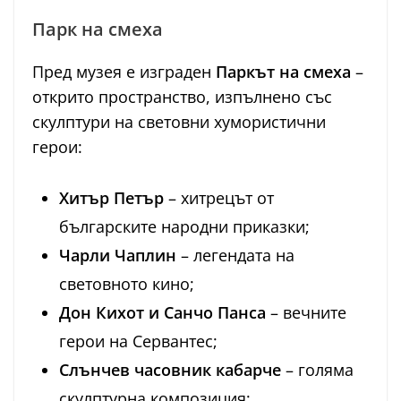
Парк на смеха
Пред музея е изграден
Паркът на смеха
–
открито пространство, изпълнено със
скулптури на световни хумористични
герои:
Хитър Петър
– хитрецът от
българските народни приказки;
Чарли Чаплин
– легендата на
световното кино;
Дон Кихот и Санчо Панса
– вечните
герои на Сервантес;
Слънчев часовник кабарче
– голяма
скулптурна композиция;