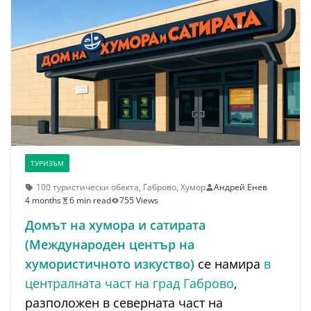
ТУРИЗЪМ
100 туристически обекта
,
Габрово
,
Хумор
Андрей Енев
4 months
6 min read
755 Views
Домът на хумора и сатирата
(Международен център на
хумористичното изкуство)
се намира
в
централната част на град Габрово
,
разположен в северната част на