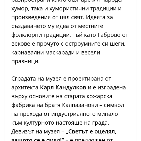
хумор, така и хумористични традиции и
произведения от цял свят. Идеята за
създаването му идва от местните
фолклорни традиции, тъй като Габрово от
векове е прочуто с остроумните си шеги,
карнавални маскаради и весели
празници.
Сградата на музея е проектирана от
архитекта
Карл Кандулков
и е изградена
върху основите на старата кожарска
фабрика на братя Калпазанови – символ
на прехода от индустриалното минало
към културното настояще на града.
Девизът на музея –
„Светът е оцелял,
защото се е смял!“
– е предложен от