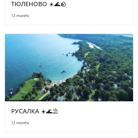
ТЮЛЕНОВО ☀️🌊🪨
12 months
РУСАЛКА ☀️🌊⛱
12 months