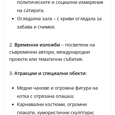
политическите и социални измерения
на сатирата.
Огледална зала – с криви огледала за
забава и снимки.
2.
Временни изложби
– посветени на
съвременни автори, международни
проекти или тематични събития.
3.
Атракции и специални обекти
:
Медни чанове и огромна фигура на
котка с отрязана опашка;
Карнавални костюми, огромни
плакати, хумористични скулптури;