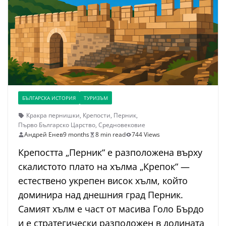
БЪЛГАРСКА ИСТОРИЯ
ТУРИЗЪМ
Кракра пернишки
,
Крепости
,
Перник
,
Първо Българско Царство
,
Средновековие
Андрей Енев
9 months
8 min read
744 Views
Крепостта „Перник“ е разположена върху
скалистото плато на хълма „Крепок“ —
естествено укрепен висок хълм, който
доминира над днешния град Перник.
Самият хълм е част от масива Голо Бърдо
и е стратегически разположен в долината