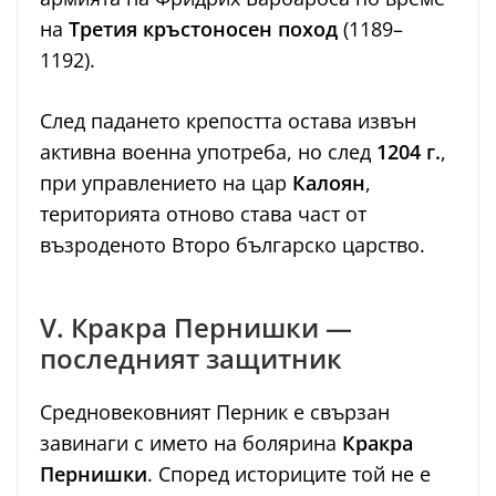
на
Третия кръстоносен поход
(1189–
1192).
След падането крепостта остава извън
активна военна употреба, но след
1204 г.
,
при управлението на цар
Калоян
,
територията отново става част от
възроденото Второ българско царство.
V. Кракра Пернишки —
последният защитник
Средновековният Перник е свързан
завинаги с името на болярина
Кракра
Пернишки
. Според историците той не е