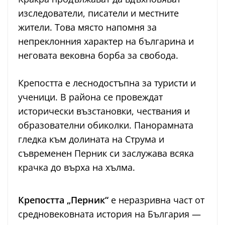
изследователи, писатели и местните
жители. Това място напомня за
непреклонния характер на българина и
неговата вековна борба за свобода.
Крепостта е леснодостъпна за туристи и
ученици. В района се провеждат
исторически възстановки, чествания и
образователни обиколки. Панорамната
гледка към долината на Струма и
съвременен Перник си заслужава всяка
крачка до върха на хълма.
Крепостта „Перник“
е неразривна част от
средновековната история на България —