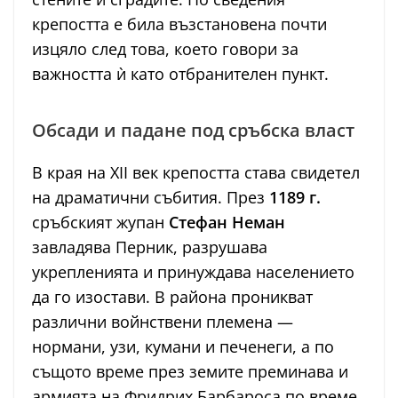
крепостта е била възстановена почти
изцяло след това, което говори за
важността ѝ като отбранителен пункт.
Обсади и падане под сръбска власт
В края на XII век крепостта става свидетел
на драматични събития. През
1189 г.
сръбският жупан
Стефан Неман
завладява Перник, разрушава
укрепленията и принуждава населението
да го изостави. В района проникват
различни войнствени племена —
нормани, узи, кумани и печенеги, а по
същото време през земите преминава и
армията на Фридрих Барбароса по време