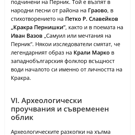
подчинени на Перник. Той е възпят в
народни песни от района на
Граово
, в
стихотворението на
Петко Р. Славейков
„Кракра Пернишки“
, както и в поемата на
Иван Вазов
„Самуил или мечтания на
Перник“. Някои изследователи смятат, че
легендарният образ на
Крали Марко
в
западнобългарския фолклор всъщност
води началото си именно от личността на
Кракра.
VI. Археологически
проучвания и съвременен
облик
Археологическите разкопки на хълма