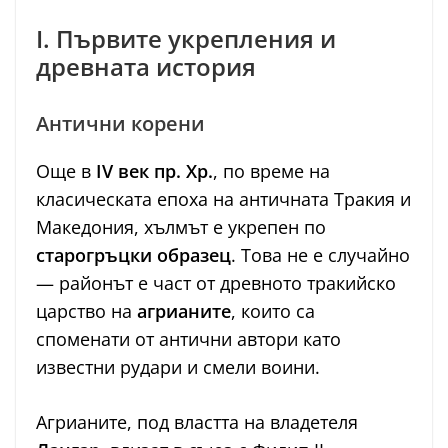
I. Първите укрепления и
древната история
Антични корени
Още в
IV век пр. Хр.
, по време на
класическата епоха на античната Тракия и
Македония, хълмът е укрепен по
старогръцки образец
. Това не е случайно
— районът е част от древното тракийско
царство на
агрианите
, които са
споменати от антични автори като
известни рудари и смели воини.
Агрианите, под властта на владетеля