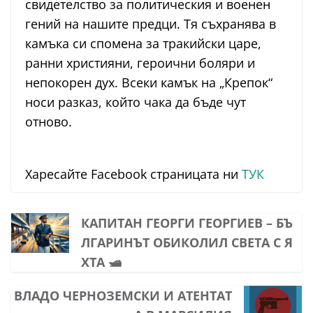
свидетелство за политическия и военен
гений на нашите предци. Тя съхранява в
камъка си спомена за тракийски царе,
ранни християни, героични боляри и
непокорен дух. Всеки камък на „Крепок“
носи разказ, който чака да бъде чут
отново.
Харесайте Facebook страницата ни
ТУК
КАПИТАН ГЕОРГИ ГЕОРГИЕВ – БЪ
ЛГАРИНЪТ ОБИКОЛИЛ СВЕТА С Я
ХТА 🛥️
ВЛАДО ЧЕРНОЗЕМСКИ И АТЕНТАТ