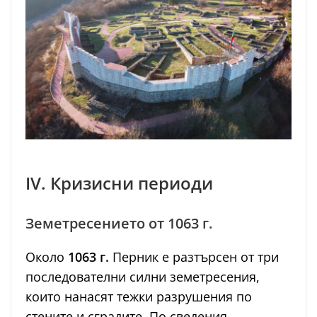
IV. Кризисни периоди
Земетресението от 1063 г.
Около
1063 г.
Перник е разтърсен от три
последователни силни земетресения,
които нанасят тежки разрушения по
стените и сградите. По сведения