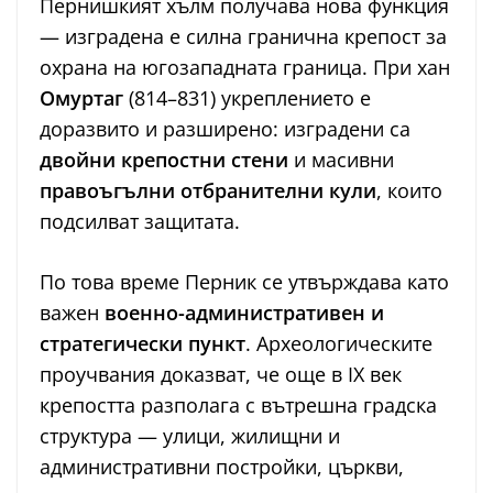
Пернишкият хълм получава нова функция
— изградена е силна гранична крепост за
охрана на югозападната граница. При хан
Омуртаг
(814–831) укреплението е
доразвито и разширено: изградени са
двойни крепостни стени
и масивни
правоъгълни отбранителни кули
, които
подсилват защитата.
По това време Перник се утвърждава като
важен
военно-административен и
стратегически пункт
. Археологическите
проучвания доказват, че още в IX век
крепостта разполага с вътрешна градска
структура — улици, жилищни и
административни постройки, църкви,