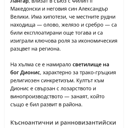
Лангар
, влизат в съюз с Филип II
Македонски и неговия син Александър
Велики. Има хипотези, че местните рудни
находища — олово, желязо и сребро — са
били експлоатирани още тогава и са
изиграли ключова роля за икономическия
разцвет на региона.
На хълма се е намирало
светилище на
бог Дионис
, характерно за трако-гръцкия
религиозен синкретизъм. Култът към
Дионис е свързан с лозарството и
винопроизводството — занаят, който
също е бил развит в района.
Късноантични и ранновизантийски