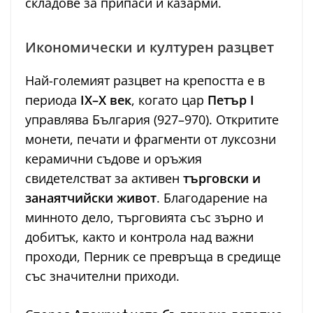
складове за припаси и казарми.
Икономически и културен разцвет
Най-големият разцвет на крепостта е в
периода
IX–X век
, когато цар
Петър I
управлява България (927–970). Откритите
монети, печати и фрагменти от луксозни
керамични съдове и оръжия
свидетелстват за активен
търговски и
занаятчийски живот
. Благодарение на
минното дело, търговията със зърно и
добитък, както и контрола над важни
проходи, Перник се превръща в средище
със значителни приходи.