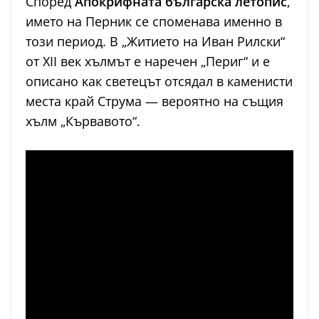
Според
Апокрифната българска летопис
,
името на Перник се споменава именно в
този период. В „Житието на Иван Рилски“
от XII век хълмът е наречен „Периг“ и е
описано как светецът отсядал в каменисти
места край Струма — вероятно на същия
хълм „Кървавото“.