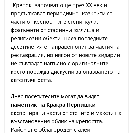
„Крепок“ започват още през XX век и
продължават периодично. Разкрити са
части от крепостните стени, кули,
фрагменти от старинни жилища и
религиозни обекти. През последните
десетилетия е направен опит за частична
реставрация, но някои от новите зидарии
не съвпадат напълно с оригиналните,
което поражда дискусии за опазването на
автентичността.
Днес посетителите могат да видят
паметник на Кракра Пернишки
,
експонирани части от стените и макети на
възстановения облик на крепостта.
Районът е облагороден с алеи,