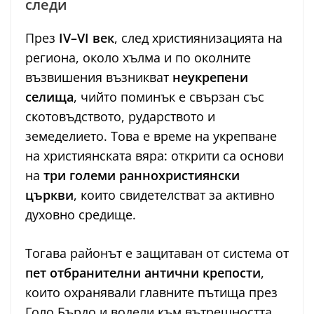
следи
През
IV–VI век
, след християнизацията на
региона, около хълма и по околните
възвишения възникват
неукрепени
селища
, чийто поминък е свързан със
скотовъдството, рударството и
земеделието. Това е време на укрепване
на християнската вяра: открити са основи
на
три големи раннохристиянски
църкви
, които свидетелстват за активно
духовно средище.
Тогава районът е защитаван от система от
пет отбранителни антични крепости
,
които охранявали главните пътища през
Голо Бърдо и водели към вътрешността