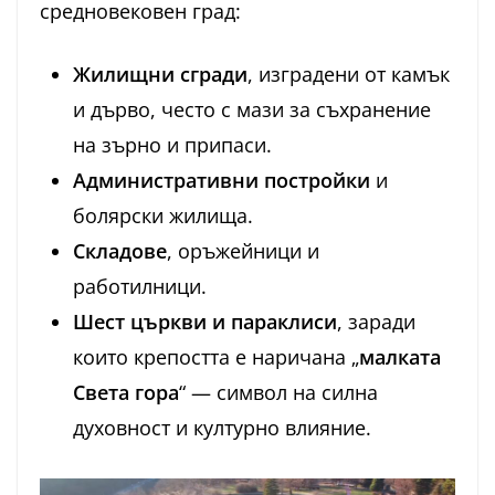
средновековен град:
Жилищни сгради
, изградени от камък
и дърво, често с мази за съхранение
на зърно и припаси.
Административни постройки
и
болярски жилища.
Складове
, оръжейници и
работилници.
Шест църкви и параклиси
, заради
които крепостта е наричана „
малката
Света гора
“ — символ на силна
духовност и културно влияние.