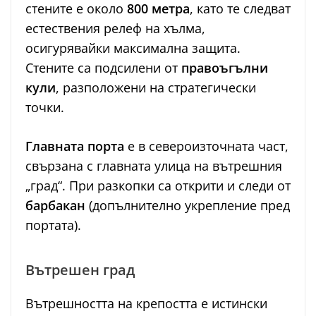
стените е около
800 метра
, като те следват
естествения релеф на хълма,
осигурявайки максимална защита.
Стените са подсилени от
правоъгълни
кули
, разположени на стратегически
точки.
Главната порта
е в североизточната част,
свързана с главната улица на вътрешния
„град“. При разкопки са открити и следи от
барбакан
(допълнително укрепление пред
портата).
Вътрешен град
Вътрешността на крепостта е истински