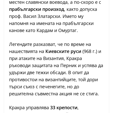
местен славянски воевода, а по-скоро е с
прабългарски произход
, както допуска
проф. Васил Златарски. Името му
напомня на имената на прабългарски
канове като Кардам и Омуртаг.
Легендите разказват, че по време на
нашествията на
Киевските руси
(968 г.) и
при атаките на Византия, Кракра
ръководи защитата на Перник и успява да
удържи две тежки обсади. В опит да
противостои на византийците, той дори
търси съюз с печенегите, но до
решителна съвместна акция не се стига.
Кракра управлява
33 крепости
,