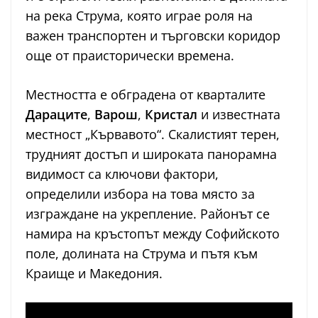
на река Струма, която играе роля на
важен транспортен и търговски коридор
още от праисторически времена.
Местността е обградена от кварталите
Дараците
,
Варош
,
Кристал
и известната
местност „Кървавото“. Скалистият терен,
трудният достъп и широката панорамна
видимост са ключови фактори,
определили избора на това място за
изграждане на укрепление. Районът се
намира на кръстопът между Софийското
поле, долината на Струма и пътя към
Краище и Македония.