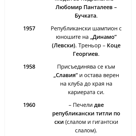
Любомир Панталеев –
Бучката
.
1957
Републикански шампион с
юношите на
„Динамо“
(Левски)
. Треньор –
Коце
Георгиев
.
1958
Присъединява се към
„Славия“
и остава верен
на клуба до края на
кариерата си.
1960
– Печели
две
републикански титли по
ски
(слалом и гигантски
слалом).