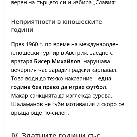
верен на сърцето си и избира „Славия“.
Неприятности в юношеските
години
През 1960 г. по време на международен
юношески турнир в Австрия, заедно с
вратаря
Бисер Михайлов
, нарушава
вечерния час заради градски карнавал.
Това води до тежко наказание –
една
година без право да играе футбол
.
Макар санкцията да изглежда сурова,
Шаламанов не губи мотивация и скоро се
връща още по-силен.
IV. Златните години със