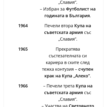
„Славия“.
– Избран за
Футболист на
годината в България
.
1964
Печели втора
Купа на
съветската армия
със
„Славия“.
1965
Прекратява
състезателната си
кариера в ските след
тежка контузия –
счупен
крак на Купа „Алеко“
.
1966
– Печели трета
Купа на
съветската армия
със
„Славия“.
– Участва на
Световното