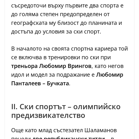
съсредоточи върху първите два спорта е
до голяма степен предопределен от
географската му близост до планината и
достъпа до условия за ски спорт.
В началото на своята спортна кариера той
се включва в тренировки по ски при
треньора Любомир Врингов
, като негов
идол и модел за подражание е
Любомир
Панталеев – Бучката
.
II. Ски спортът – олимпийско
предизвикателство
Още като млад състезател Шаламанов
печели
две републикански титли
– в