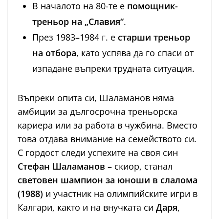
В началото на 80-те е
помощник-
треньор на „Славия“
.
През 1983–1984 г. е
старши треньор
на отбора
, като успява да го спаси от
изпадане въпреки трудната ситуация.
Въпреки опита си, Шаламанов няма
амбиции за дългосрочна треньорска
кариера или за работа в чужбина. Вместо
това отдава внимание на семейството си.
С гордост следи успехите на своя син
Стефан Шаламанов
– скиор, станал
световен шампион за юноши в слалома
(1988)
и участник на олимпийските игри в
Калгари, както и на внучката си
Даря
,