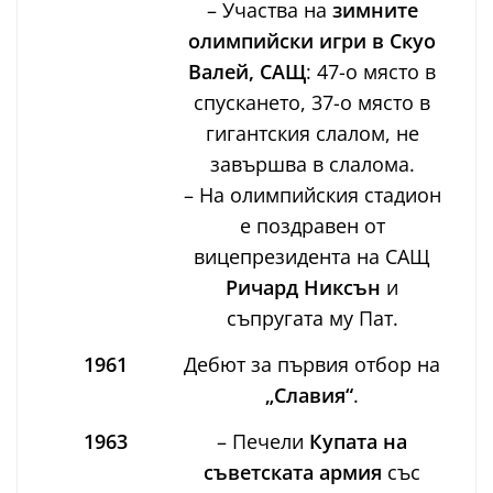
– Участва на
зимните
олимпийски игри в Скуо
Валей, САЩ
: 47-о място в
спускането, 37-о място в
гигантския слалом, не
завършва в слалома.
– На олимпийския стадион
е поздравен от
вицепрезидента на САЩ
Ричард Никсън
и
съпругата му Пат.
1961
Дебют за първия отбор на
„Славия“
.
1963
– Печели
Купата на
съветската армия
със