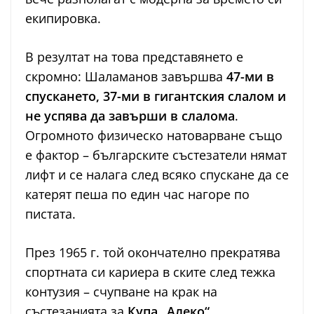
екипировка.
В резултат на това представянето е
скромно: Шаламанов завършва
47-ми в
спускането, 37-ми в гигантския слалом и
не успява да завърши в слалома
.
Огромното физическо натоварване също
е фактор – българските състезатели нямат
лифт и се налага след всяко спускане да се
катерят пеша по един час нагоре по
пистата.
През 1965 г. той окончателно прекратява
спортната си кариера в ските след тежка
контузия – счупване на крак на
състезанията за
Купа „Алеко“
.