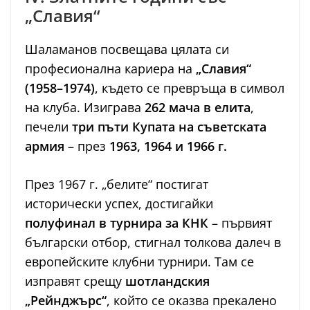
„Славия“
Шаламанов посвещава цялата си
професионална кариера на
„Славия“
(1958–1974)
, където се превръща в символ
на клуба. Изиграва
262 мача в елита
,
печели
три пъти Купата на съветската
армия
– през
1963, 1964 и 1966 г.
През 1967 г. „белите“ постигат
исторически успех, достигайки
полуфинал в турнира за КНК
– първият
български отбор, стигнал толкова далеч в
европейските клубни турнири. Там се
изправят срещу
шотландския
„Рейнджърс“
, който се оказва прекалено