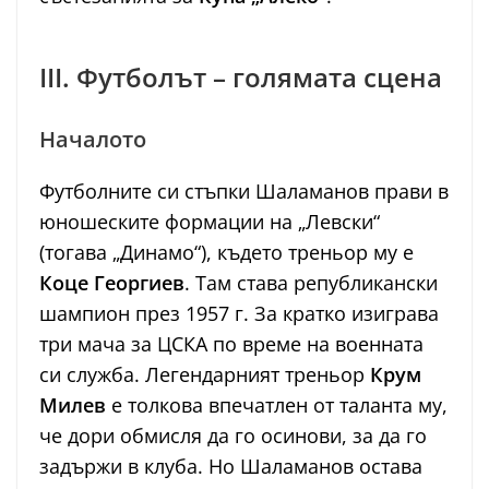
III. Футболът – голямата сцена
Началото
Футболните си стъпки Шаламанов прави в
юношеските формации на „Левски“
(тогава „Динамо“), където треньор му е
Коце Георгиев
. Там става републикански
шампион през 1957 г. За кратко изиграва
три мача за ЦСКА по време на военната
си служба. Легендарният треньор
Крум
Милев
е толкова впечатлен от таланта му,
че дори обмисля да го осинови, за да го
задържи в клуба. Но Шаламанов остава