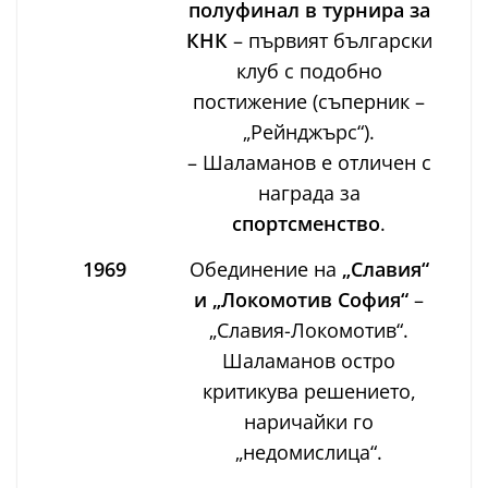
полуфинал в турнира за
КНК
– първият български
клуб с подобно
постижение (съперник –
„Рейнджърс“).
– Шаламанов е отличен с
награда за
спортсменство
.
1969
Обединение на
„Славия“
и „Локомотив София“
–
„Славия-Локомотив“.
Шаламанов остро
критикува решението,
наричайки го
„недомислица“.