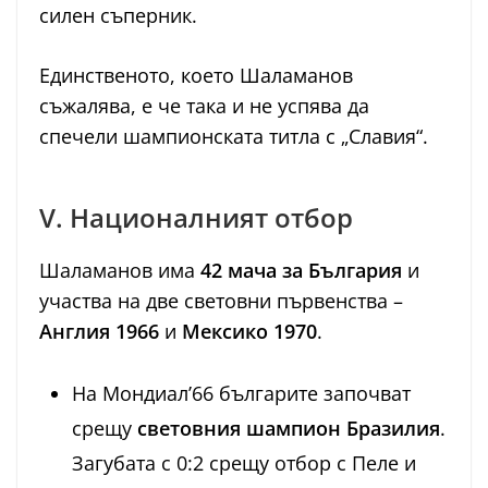
силен съперник.
Единственото, което Шаламанов
съжалява, е че така и не успява да
спечели шампионската титла с „Славия“.
V. Националният отбор
Шаламанов има
42 мача за България
и
участва на две световни първенства –
Англия 1966
и
Мексико 1970
.
На Мондиал’66 българите започват
срещу
световния шампион Бразилия
.
Загубата с 0:2 срещу отбор с Пеле и