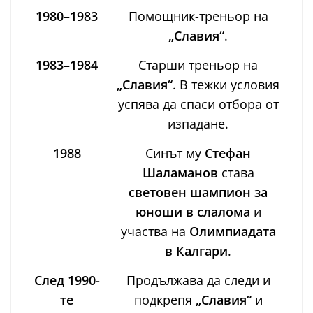
1980–1983
Помощник-треньор на
„Славия“
.
1983–1984
Старши треньор на
„Славия“
. В тежки условия
успява да спаси отбора от
изпадане.
1988
Синът му
Стефан
Шаламанов
става
световен шампион за
юноши в слалома
и
участва на
Олимпиадата
в Калгари
.
След 1990-
Продължава да следи и
те
подкрепя
„Славия“
и