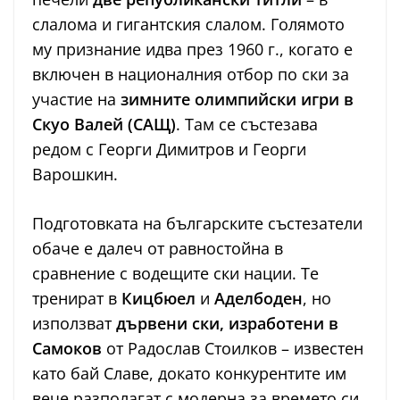
слалома и гигантския слалом. Голямото
му признание идва през 1960 г., когато е
включен в националния отбор по ски за
участие на
зимните олимпийски игри в
Скуо Валей (САЩ)
. Там се състезава
редом с Георги Димитров и Георги
Варошкин.
Подготовката на българските състезатели
обаче е далеч от равностойна в
сравнение с водещите ски нации. Те
тренират в
Кицбюел
и
Аделбоден
, но
използват
дървени ски, изработени в
Самоков
от Радослав Стоилков – известен
като бай Славе, докато конкурентите им
вече разполагат с модерна за времето си