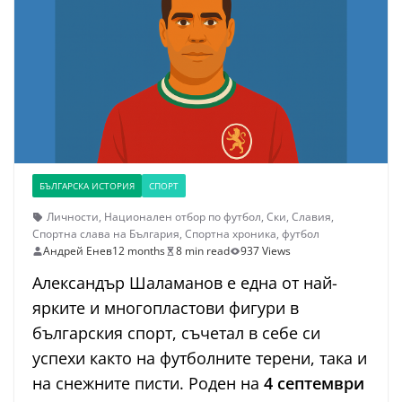
БЪЛГАРСКА ИСТОРИЯ
СПОРТ
Личности
,
Национален отбор по футбол
,
Ски
,
Славия
,
Спортна слава на България
,
Спортна хроника
,
футбол
Андрей Енев
12 months
8 min read
937 Views
Александър Шаламанов е една от най-
ярките и многопластови фигури в
българския спорт, съчетал в себе си
успехи както на футболните терени, така и
на снежните писти. Роден на
4 септември