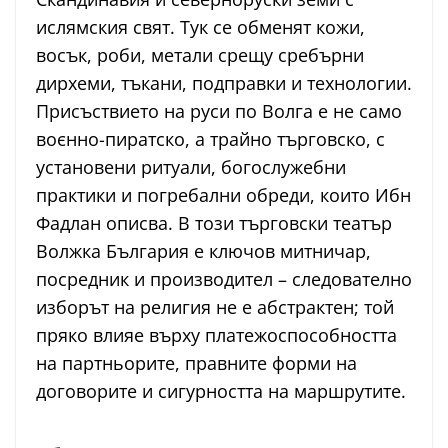
ислямския свят. Тук се обменят кожи,
восък, роби, метали срещу сребърни
дирхеми, тъкани, подправки и технологии.
Присъствието на руси по Волга е не само
воєнно-пиратско, а трайно търговско, с
установени ритуали, богослужебни
практики и погребални обреди, които Ибн
Фадлан описва. В този търговски театър
Волжка България е ключов митничар,
посредник и производител – следователно
изборът на религия не е абстрактен; той
пряко влияе върху платежоспособността
на партньорите, правните форми на
договорите и сигурността на маршрутите.