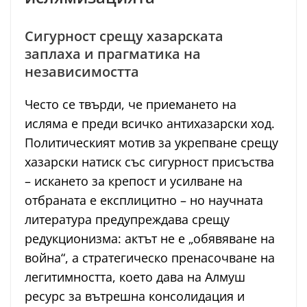
Сигурност срещу хазарската
заплаха и прагматика на
независимостта
Често се твърди, че приемането на
исляма е преди всичко антихазарски ход.
Политическият мотив за укрепване срещу
хазарски натиск със сигурност присъства
– искането за крепост и усилване на
отбраната е експлицитно – но научната
литература предупреждава срещу
редукционизма: актът не е „обявяване на
война“, а стратегическо пренасочване на
легитимността, което дава на Алмуш
ресурс за вътрешна консолидация и