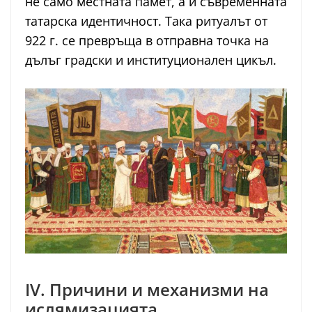
не само местната памет, а и съвременната
татарска идентичност. Така ритуалът от
922 г. се превръща в отправна точка на
дълъг градски и институционален цикъл.
IV. Причини и механизми на
ислямизацията