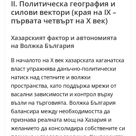
II. Политическа география и
силови вектори (края на IX –
първата четвърт на X век)
Хазарският фактор и автономията
на Волжка България
В началото на Х век хазарската хаганатска
власт упражнява данъчно-политически
натиск над степните и волжки
пространства, като поддържа мрежи от
васални зависимости и контрол върху
възли на търговията. Волжка България
балансира между необходимостта да
признава реалната мощ на Хазария и
желанието да консолидира собствените си