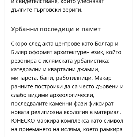
и свидетелстване, които улесняват
дългите търговски вериги.
Урбанни последици и памет
Скоро след акта центрове като Болгар и
Биляр оформят архитектурен език, който
резонира с ислямската урбанистика:
катедрални и квартални джамии,
минарета, бани, работилници. Макар
ранните построики да са често дървени и
слабо видими археологически,
последвалите каменни фази фиксират
новата религиозна екология в материал.
ЮНЕСКО маркира комплекса като символ
на приемането на исляма, което рамкира