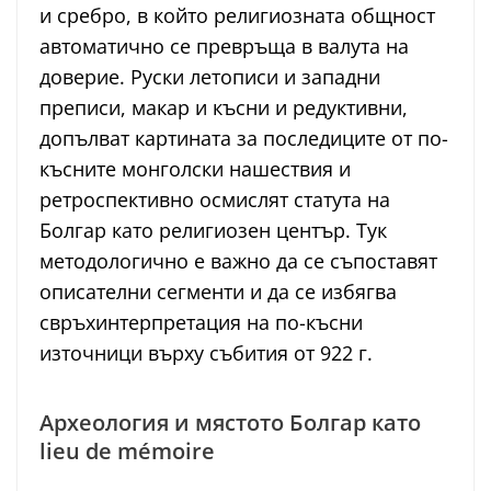
и сребро, в който религиозната общност
автоматично се превръща в валута на
доверие. Руски летописи и западни
преписи, макар и късни и редуктивни,
допълват картината за последиците от по-
късните монголски нашествия и
ретроспективно осмислят статута на
Болгар като религиозен център. Тук
методологично е важно да се съпоставят
описателни сегменти и да се избягва
свръхинтерпретация на по-късни
източници върху събития от 922 г.
Археология и мястото Болгар като
lieu de mémoire