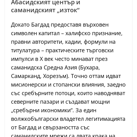
Абасидският център и
саманидският „изток“
Докато Багдад предоставя върховен
символен капитал – халифско признание,
правни авторитети, кадии, формули на
титулатура – практическите търговски
импулси в Х век често минават през
саманидска Средна Азия (Бухара,
Самарканд, Хорезъм). Точно оттам идват
мисионерски и стопански влияния, заедно
със сребърните потоци, които наводняват
северните пазари и създават мощни
„сребърни икономики“. За един
волжкобългарски владетел легитимацията
от Багдад и свързаността със
саманидските мрежи са двата крака на