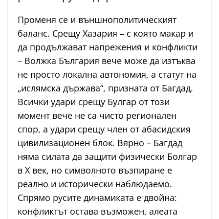
Променя се и външнополитическият
баланс. Срещу Хазария – с която макар и
да продължават напрежения и конфликти
– Волжка България вече може да изтъква
не просто локална автономия, а статут на
„ислямска държава“, призната от Багдад.
Всички удари срещу Булгар от този
момент вече не са чисто регионален
спор, а удари срещу член от абасидския
цивилизационен блок. Вярно – Багдад
няма силата да защити физически Болгар
в X век, но символното възпиране е
реално и исторически наблюдаемо.
Спрямо русите динамиката е двойна:
конфликтът остава възможен, алеата