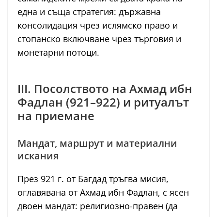
една и съща стратегия: държавна
консолидация чрез ислямско право и
стопанско включване чрез търговия и
монетарни потоци.
III. Посолството на Ахмад ибн
Фадлан (921–922) и ритуалът
на приемане
Мандат, маршрут и материални
искания
През 921 г. от Багдад тръгва мисия,
оглавявана от Ахмад ибн Фадлан, с ясен
двоен мандат: религиозно-правен (да