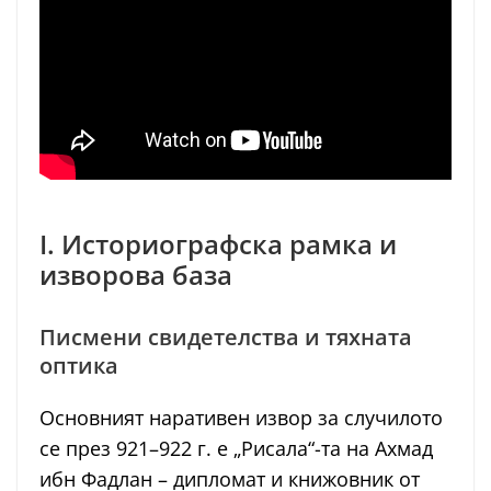
I. Историографска рамка и
изворова база
Писмени свидетелства и тяхната
оптика
Основният наративен извoр за случилото
се през 921–922 г. е „Рисала“-та на Ахмад
ибн Фадлан – дипломат и книжовник от