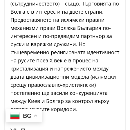
(сътрудничеството) – също. Търговията по
Волга е в интерес и на двете страни.
Предоставянето на ислямски правни
механизми прави Волжка България по-
интересен и по-предвидим партньор за
руски и варяжки дружини. Но
същевременно религиозната идентичност
на русите през X век е в процес на
кристализация и напрежението между
двата цивилизационни модела (ислямски
срещу православно-християнски)
постепенно ще засили конкуренцията
между Киев и Болгар за контрол върху
северо-южните коридори.
BG