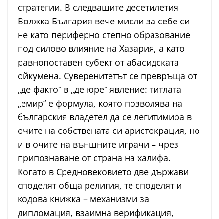
стратегии. В следващите десетилетия
Волжка България вече мисли за себе си
не като периферно степно образование
под силово влияние на Хазария, а като
равнопоставен субект от абасидската
ойкумена. Суверенитетът се превръща от
„де факто“ в „де юре“ явление: титлата
„емир“ е формула, която позволява на
българския владетел да се легитимира в
очите на собствената си аристокрация, но
и в очите на външните играчи – чрез
припознаване от страна на халифа.
Когато в Средновековието две държави
споделят обща религия, те споделят и
кодова книжка – механизми за
дипломация, взаимна верификация,