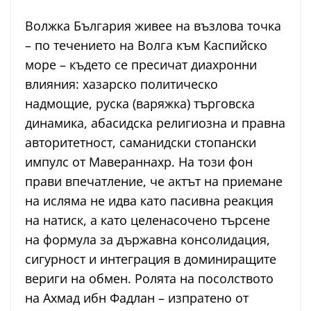
Волжка България живее на възлова точка
– по течението на Волга към Каспийско
море – където се пресичат диахронни
влияния: хазарско политическо
надмощие, руска (варяжка) търговска
динамика, абасидска религиозна и правна
авторитетност, саманидски стопански
импулс от Мавераннахр. На този фон
прави впечатление, че актът на приемане
на исляма не идва като пасивна реакция
на натиск, а като целенасочено търсене
на формула за държавна консолидация,
сигурност и интеграция в доминиращите
вериги на обмен. Ролята на посолството
на Ахмад ибн Фадлан – изпратено от