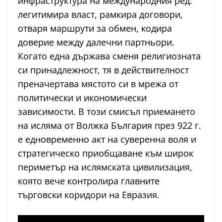
инфраструктура на международния ред:
легитимира власт, рамкира договори,
отваря маршрути за обмен, кодира
доверие между далечни партньори.
Когато една държава сменя религиозната
си принадлежност, тя в действителност
преначертава мястото си в мрежа от
политически и икономически
зависимости. В този смисъл приемането
на исляма от Волжка България през 922 г.
е едновременно акт на суверенна воля и
стратегическо приобщаване към широк
периметър на ислямската цивилизация,
която вече контролира главните
търговски коридори на Евразия.