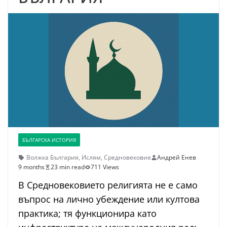
БЪЛГАРСКА ИСТОРИЯ
Волжка България
,
Ислям
,
Средновековие
Андрей Енев
9 months
23 min read
711 Views
В Средновековието религията не е само
въпрос на лично убеждение или култова
практика; тя функционира като