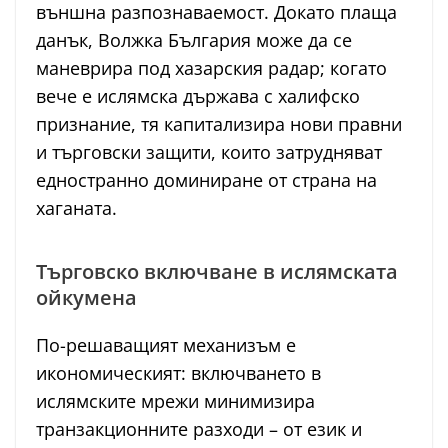
външна разпознаваемост. Докато плаща
данък, Волжка България може да се
маневрира под хазарския радар; когато
вече е ислямска държава с халифско
признание, тя капитализира нови правни
и търговски защити, които затрудняват
едностранно доминиране от страна на
хаганата.
Търговско включване в ислямската
ойкумена
По-решаващият механизъм е
икономическият: включването в
ислямските мрежи минимизира
транзакционните разходи – от език и