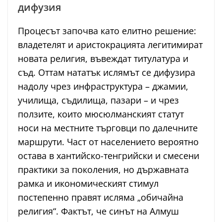
дифузия
Процесът започва като елитно решение:
владетелят и аристокрацията легитимират
новата религия, въвеждат титулатура и
съд. Оттам нататък ислямът се дифузира
надолу чрез инфраструктура – джамии,
училища, съдилища, пазари – и чрез
ползите, които мюсюлманският статут
носи на местните търговци по далечните
маршрути. Част от населението вероятно
остава в хантийско-тенгрийски и смесени
практики за поколения, но държавната
рамка и икономическият стимул
постепенно правят исляма „обичайна
религия“. Фактът, че синът на Алмуш