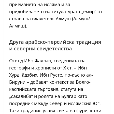
приемането на исляма и за
придобиването на титулатурата „емир“ от
страна на владетеля Алмуш (Алмуш/
Алмиш).
Друга арабско-персийска традиция
и северни свидетелства
Отвъд Ибн Фадлан, сведенията на
географи и хронисти от Х ст. – Ибн
Хурд~āдзбих, Ибн Русте, по-късно ал-
Бируни – добавят контекст за Волго-
каспийската търговия, статута на
„сакалиба“ и ролята на Булгар като
посредник между Север и ислямския Юг.
Тази традиция улавя света на фури, кожи