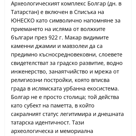
Археологическият комплекс Болгар (дн. в
Татарстан) е включен в Списъка на
ЮНЕСКО като символично напомняне за
приемането на исляма от волжките
българи през 922 г. Макар видимите
каменни джамии и мавзолеи да са
предимно късносредновековни, слоевете
свидетелстват за градско развитие, водно
инженерство, занаятчийство и мрежа от
религиозни постройки, която вписва
града в ислямската урбанна екосистема.
Болгар не е просто столица; той действа
като субект на паметта, в който
сакралният статус легитимира и днешната
татарска идентичност. Тази
археологическа и мемориална