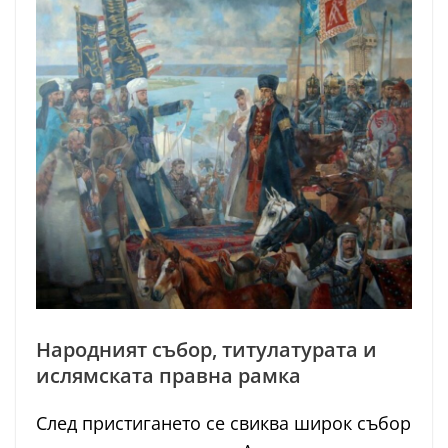
Народният събор, титулатурата и
ислямската правна рамка
След пристигането се свиква широк събор