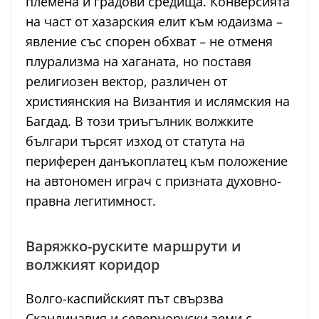
племена и градови средища. Конверсията
на част от хазарския елит към юдаизма –
явление със спорен обхват – не отменя
плурализма на хаганата, но поставя
религиозен вектор, различен от
християнския на Византия и ислямския на
Багдад. В този триъгълник волжките
българи търсят изход от статута на
периферен данъкоплатец към положение
на автономен играч с призната духовно-
правна легитимност.
Варяжко-руските маршрути и
волжкият коридор
Волго-каспийският път свързва
Скандинавия и северноруски земи с