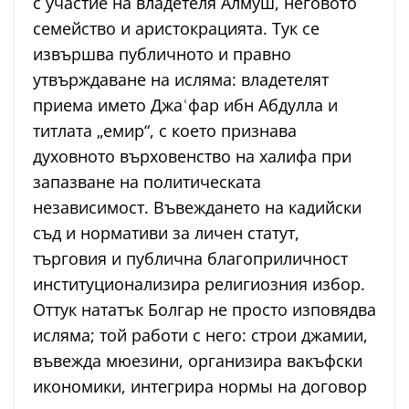
с участие на владетеля Алмуш, неговото
семейство и аристокрацията. Тук се
извършва публичното и правно
утвърждаване на исляма: владетелят
приема името Джаʿфар ибн Абдулла и
титлата „емир“, с което признава
духовното върховенство на халифа при
запазване на политическата
независимост. Въвеждането на кадийски
съд и нормативи за личен статут,
търговия и публична благоприличност
институционализира религиозния избор.
Оттук нататък Болгар не просто изповядва
исляма; той работи с него: строи джамии,
въвежда мюезини, организира вакъфски
икономики, интегрира нормы на договор