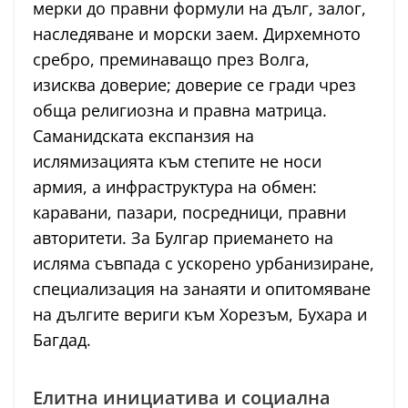
мерки до правни формули на дълг, залог,
наследяване и морски заем. Дирхемното
сребро, преминаващо през Волга,
изисква доверие; доверие се гради чрез
обща религиозна и правна матрица.
Саманидската експанзия на
ислямизацията към степите не носи
армия, а инфраструктура на обмен:
каравани, пазари, посредници, правни
авторитети. За Булгар приемането на
исляма съвпада с ускорено урбанизиране,
специализация на занаяти и опитомяване
на дългите вериги към Хорезъм, Бухара и
Багдад.
Елитна инициатива и социална