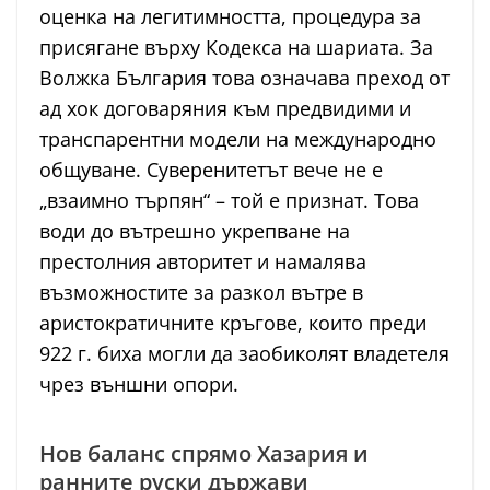
оценка на легитимността, процедура за
присягане върху Кодекса на шариата. За
Волжка България това означава преход от
ад хок договаряния към предвидими и
транспарентни модели на международно
общуване. Суверенитетът вече не е
„взаимно търпян“ – той е признат. Това
води до вътрешно укрепване на
престолния авторитет и намалява
възможностите за разкол вътре в
аристократичните кръгове, които преди
922 г. биха могли да заобиколят владетеля
чрез външни опори.
Нов баланс спрямо Хазария и
ранните руски държави