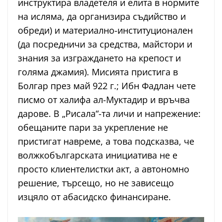
инструктира владетеля и елита в нормите
на исляма, да организира съдийство и
обреди) и материално-институционален
(да посредничи за средства, майстори и
знания за изграждането на крепост и
голяма джамия). Мисията пристига в
Болгар през май 922 г.; Ибн Фадлан чете
писмо от халифа ал-Муктадир и връчва
дарове. В „Рисала“-та личи и напрежение:
обещаните пари за укрепление не
пристигат навреме, а това подсказва, че
волжкобългарската инициатива не е
просто клиентелистки акт, а автономно
решение, търсещо, но не зависещо
изцяло от абасидско финансиране.