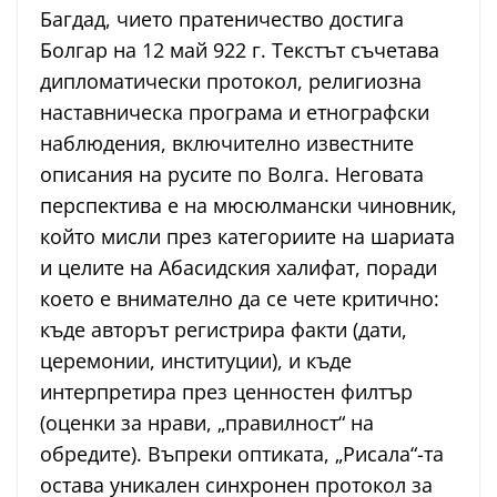
Багдад, чието пратеничество достига
Болгар на 12 май 922 г. Текстът съчетава
дипломатически протокол, религиозна
наставническа програма и етнографски
наблюдения, включително известните
описания на русите по Волга. Неговата
перспектива е на мюсюлмански чиновник,
който мисли през категориите на шариата
и целите на Абасидския халифат, поради
което е внимателно да се чете критично:
къде авторът регистрира факти (дати,
церемонии, институции), и къде
интерпретира през ценностен филтър
(оценки за нрави, „правилност“ на
обредите). Въпреки оптиката, „Рисала“-та
остава уникален синхронен протокол за