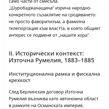
само части от смисъла.
„Шуробаджанащина“ изрича народно-
конкретното съзаклятие на сродяването:
не просто фаворитизъм, а фамилна
телепортация към властта, в която общият
интерес се подменя от „нашите хора“.
II. Исторически контекст:
Източна Румелия, 1883–1885
Институционална рамка и фискална
крехкост
След Берлинския договор Източна
Румелия възниква като автономна област
в рамките на Османската империя,