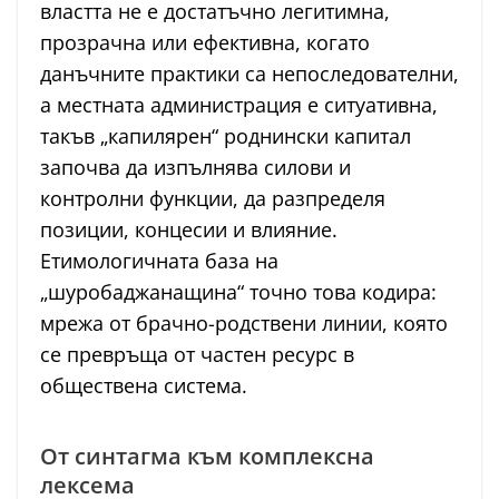
властта не е достатъчно легитимна,
прозрачна или ефективна, когато
данъчните практики са непоследователни,
а местната администрация е ситуативна,
такъв „капилярен“ роднински капитал
започва да изпълнява силови и
контролни функции, да разпределя
позиции, концесии и влияние.
Етимологичната база на
„шуробаджанащина“ точно това кодира:
мрежа от брачно-родствени линии, която
се превръща от частен ресурс в
обществена система.
От синтагма към комплексна
лексема