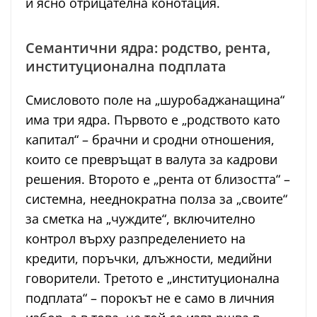
и ясно отрицателна конотация.
Семантични ядра: родство, рента,
институционална подплата
Смисловото поле на „шуробаджанащина“
има три ядра. Първото е „родството като
капитал“ – брачни и сродни отношения,
които се превръщат в валута за кадрови
решения. Второто е „рента от близостта“ –
системна, нееднократна полза за „своите“
за сметка на „чуждите“, включително
контрол върху разпределението на
кредити, поръчки, длъжности, медийни
говорители. Третото е „институционална
подплата“ – порокът не е само в личния