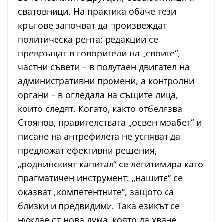
сватовници. На практика обаче тези
кръгове започват да произвеждат
политическа рента: редакции се
превръщат в говорители на „своите“,
частни съвети – в полутаен двигател на
административни промени, а контролни
органи – в огледала на същите лица,
които следят. Когато, както отбелязва
Стоянов, правителствата „освен моабет“ и
писане на антрефилета не успяват да
предложат ефективни решения,
„роднинският капитал“ се легитимира като
прагматичен инструмент: „нашите“ се
оказват „компетентните“, защото са
близки и предвидими. Така езикът се
нуждае от нова дума, която да хване