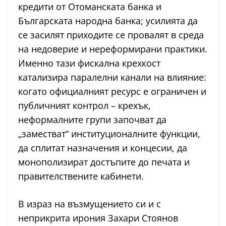
кредити от Отоманската банка и
Българската народна банка; усилията да
се засилят приходите се провалят в среда
на недоверие и нереформирани практики.
Именно тази фискална крехкост
катализира паралелни канали на влияние:
когато официалният ресурс е ограничен и
публичният контрол – крехък,
неформалните групи започват да
„заместват“ институционалните функции,
да сплитат назначения и концесии, да
монополизират достъпите до печата и
правителствените кабинети.
В израз на възмущението си и с
неприкрита ирония Захари Стоянов