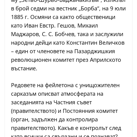
в брой седми на вестник „Борба“, на 9 юли
1885 г. Осмяни са както общественици
като Иван Евстр. Гешов, Михаил
Маджаров, С. С. Бобчев, така и заслужили
народни дейци като Константин Величков
– един от членовете на Пазарджишкия
революционен комитет през Априлското
въстание.
Редовете на фейлетона с унищожителен
сарказъм описват атмосферата на
заседанията на Частния съвет
(правителството) и Постоянния комитет
(орган, задължен да контролира
правителството). Какъв е контролът след
като всички са свързани и се познават?