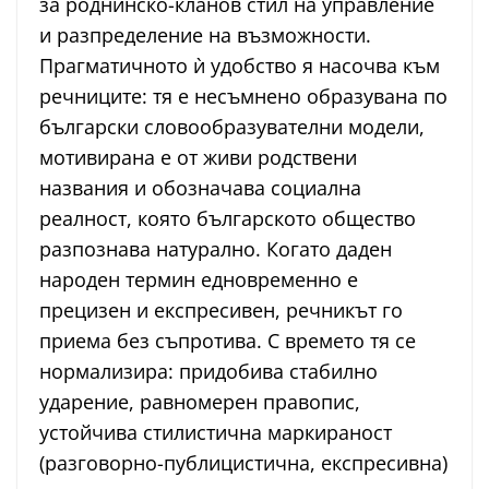
за роднинско-кланов стил на управление
и разпределение на възможности.
Прагматичното ѝ удобство я насочва към
речниците: тя е несъмнено образувана по
български словообразувателни модели,
мотивирана е от живи родствени
названия и обозначава социална
реалност, която българското общество
разпознава натурално. Когато даден
народен термин едновременно е
прецизен и експресивен, речникът го
приема без съпротива. С времето тя се
нормализира: придобива стабилно
ударение, равномерен правопис,
устойчива стилистична маркираност
(разговорно-публицистична, експресивна)