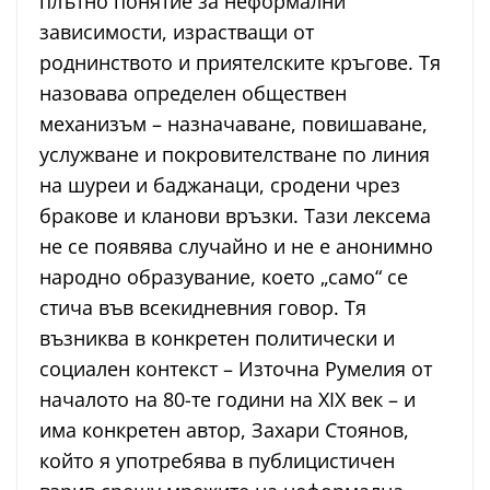
плътно понятие за неформални
зависимости, израстващи от
роднинството и приятелските кръгове. Тя
назовава определен обществен
механизъм – назначаване, повишаване,
услужване и покровителстване по линия
на шуреи и баджанаци, сродени чрез
бракове и кланови връзки. Тази лексема
не се появява случайно и не е анонимно
народно образувание, което „само“ се
стича във всекидневния говор. Тя
възниква в конкретен политически и
социален контекст – Източна Румелия от
началото на 80-те години на XIX век – и
има конкретен автор, Захари Стоянов,
който я употребява в публицистичен