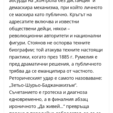
абсурда на „контрола без дистанция“ и
демаскира механизма, при който личното
се маскира като публично. Кръгът на
адресатите включва и известни
обществени дейци, някои –
революционни авторитети и национални
фигури. Стоянов не оспорва техните
биографии; той атакува техните настоящи
практики, когато през 1885 г. Румелия е
пред драматични решения, а публичното
трябва да се еманципира от частното.
Реторическият удар е самото назоваване:
„Зетьо-Шурьо-Баджанакизъм“.
Съчетанието е гротеска и диагноза
едновременно, а в финалния абзац
ироничното „Да живей…“ превръща