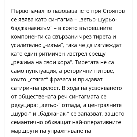
Първоначално назоваването при Стоянов
се явява като синтагма – „зетьо-шурьо-
баджанакизъм“ – в която вътрешните
компоненти са свързани чрез тирета и
усилително „-изъм“, така че да изглеждат
като един ритмичен изстрел срещу
„режима на свои хора“. Тиретата не са
само пунктуация, а реторични нитове,
които „стягат“ фразата и придават
сатирична цялост. В хода на усвояването
от обществената реч синтагмата се
редуцира: „зетьо-“ отпада, а централните
„шуро-“ и „баджанак-“ се запазват, защото
семантично обхващат най-оперативните
маршрути на упражняване на