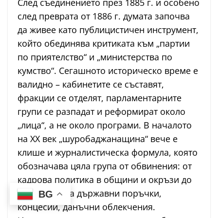
След съединението през 1885 г. и особено
след преврата от 1886 г. думата започва
да живее като публицистичен инструмент,
който обединява критиката към „партии
по приятелство“ и „министерства по
кумство“. Сегашното историческо време е
валидно – кабинетите се съставят,
фракции се отделят, парламентарните
групи се разпадат и реформират около
„лица“, а не около програми. В началото
на XX век „шуробаджанащина“ вече е
клише и журналистическа формула, която
обозначава цяла група от обвинения: от
кадрова политика в общини и окръзи до
раздаване на държавни поръчки,
BG
концесии, данъчни облекчения.