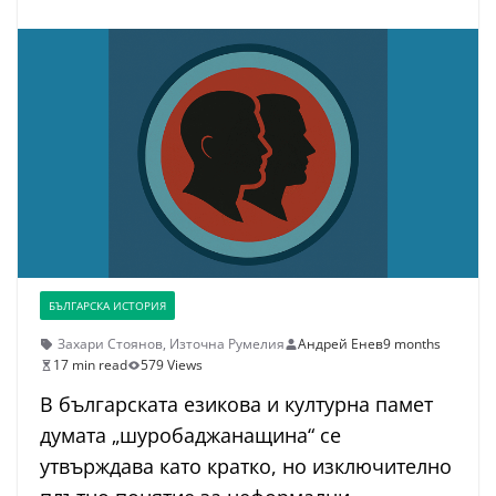
БЪЛГАРСКА ИСТОРИЯ
Захари Стоянов
,
Източна Румелия
Андрей Енев
9 months
17 min read
579 Views
В българската езикова и културна памет
думата „шуробаджанащина“ се
утвърждава като кратко, но изключително