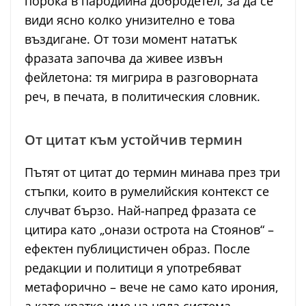
порока в пародийна добродетел, за да се
види ясно колко унизително е това
въздигане. От този момент нататък
фразата започва да живее извън
фейлетона: тя мигрира в разговорната
реч, в печата, в политическия словник.
От цитат към устойчив термин
Пътят от цитат до термин минава през три
стъпки, които в румелийския контекст се
случват бързо. Най-напред фразата се
цитира като „онази острота на Стоянов“ –
ефектен публицистичен образ. После
редакции и политици я употребяват
метафорично – вече не само като ирония,