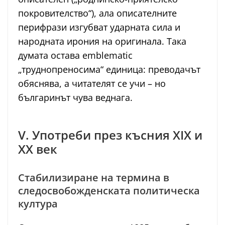
покровителство“), ала описателните
перифрази изгубват ударната сила и
народната ирония на оригинала. Така
думата остава emblematic
„труднопреносима“ единица: преводачът
обяснява, а читателят се учи – но
българинът чува веднага.
V. Употреби през късния XIX и
XX век
Стабилизиране на термина в
следосвобожденската политическа
култура