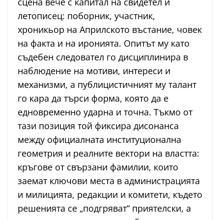
сцена вече с капитал на свидетел и
летописец: поборник, участник,
хроникьор на Априлското въстание, човек
на факта и на иронията. Опитът му като
съдебен следовател го дисциплинира в
наблюдение на мотиви, интереси и
механизми, а публицистичният му талант
го кара да търси форма, която да е
едновременно ударна и точна. Тъкмо от
тази позиция той фиксира дисонанса
между официалната институционална
геометрия и реалните вектори на властта:
кръгове от свързани фамилии, които
заемат ключови места в администрацията
и милицията, редакции и комитети, където
решенията се „подгряват“ приятелски, а