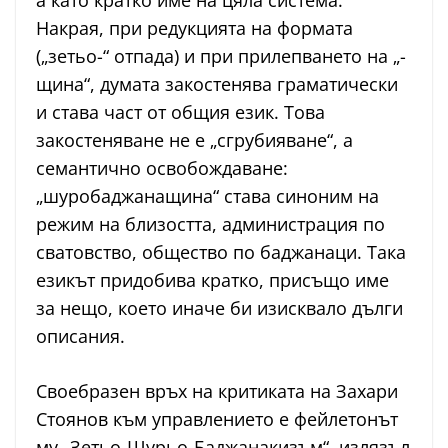
а като кратко име на цяла система.
Накрая, при редукцията на формата
(„зетьо-“ отпада) и при прилепването на „-
щина“, думата закостенява граматически
и става част от общия език. Това
закостеняване не е „сгрубияване“, а
семантично освобождаване:
„шуробаджанащина“ става синоним на
режим на близостта, администрация по
сватовство, общество по баджанаци. Така
езикът придобива кратко, присъщо име
за нещо, което иначе би изисквало дълги
описания.
Своебразен връх на критиката на Захари
Стоянов към управлението е фейлетонът
му „Зетьо-Шурьо-Баджанакизъм“, излязъл