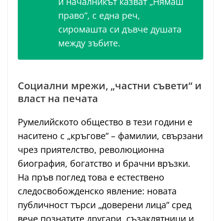
и началникът казват „Нямаш
право“, с една реч,
сиромашта си дъвче душата
между зъбите.
Социални мрежи, „частни съвети“ и
власт на печата
Румелийското общество в тези години е
наситено с „кръгове“ – фамилии, свързани
чрез приятелство, революционна
биография, богатство и брачни връзки.
На пръв поглед това е естествено
следосвобожденско явление: новата
публичност търси „доверени лица“ сред
вече познатите другари, съзаклятници и