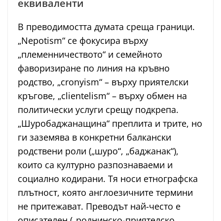
еквиваленти
В преводимостта думата среща граници.
„Nepotism“ се фокусира върху
„племенничеството“ и семейното
фаворизиране по линия на кръвно
родство, „cronyism“ – върху приятелски
кръгове, „clientelism“ – върху обмен на
политически услуги срещу подкрепа.
„Шуробаджанащина“ преплита и трите, но
ги заземява в конкретни балкански
родствени роли („шуро“, „баджанак“),
които са културно разпознаваеми и
социално кодирани. Тя носи етнографска
плътност, която англоезичните термини
не притежават. Преводът най-често е
описателен („роднинско-приятелско