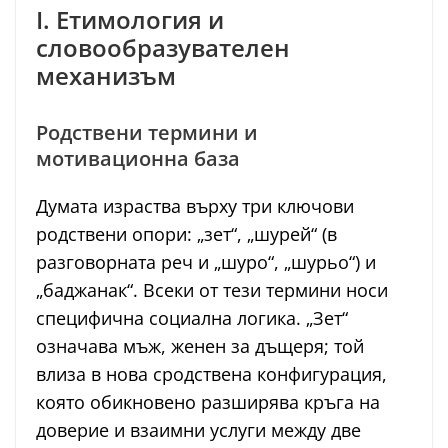
I. Етимология и
словообразувателен
механизъм
Родствени термини и
мотивационна база
Думата израства върху три ключови
родствени опори: „зет“, „шурей“ (в
разговорната реч и „шуро“, „шурьо“) и
„баджанак“. Всеки от тези термини носи
специфична социална логика. „Зет“
означава мъж, женен за дъщеря; той
влиза в нова сродствена конфигурация,
която обикновено разширява кръга на
доверие и взаимни услуги между две