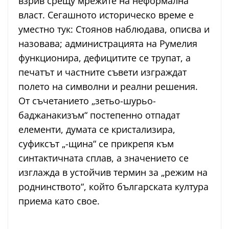
взрив срещу мрежите на неформална
власт. Сегашното историческо време е
уместно тук: Стоянов наблюдава, описва и
назовава; администрацията на Румелия
функционира, дефицитите се трупат, а
печатът и частните съвети изграждат
полето на символни и реални решения.
От съчетанието „зетьо-шурьо-
баджанакизъм“ постепенно отпадат
елементи, думата се кристализира,
суфиксът „-щина“ се прикрепя към
синтактичната сплав, а значението се
изглажда в устойчив термин за „режим на
роднинството“, който българската култура
приема като свое.