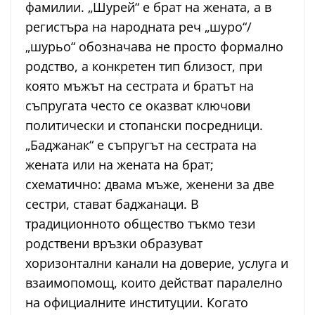
фамилии. „Шурей“ е брат на жената, а в
регистъра на народната реч „шуро“/
„шурьо“ обозначава не просто формално
родство, а конкретен тип близост, при
която мъжът на сестрата и братът на
съпругата често се оказват ключови
политически и стопански посредници.
„Баджанак“ е съпругът на сестрата на
жената или на жената на брат;
схематично: двама мъже, женени за две
сестри, стават баджанаци. В
традиционното общество тъкмо тези
родствени връзки образуват
хоризонтални канали на доверие, услуга и
взаимопомощ, които действат паралелно
на официалните институции. Когато