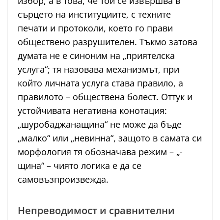
избор, а в това, че той се извършва в
сърцето на институциите, с техните
печати и протоколи, което го прави
обществено разрушителен. Тъкмо затова
думата не е синоним на „приятелска
услуга“; тя назовава механизмът, при
който личната услуга става правило, а
правилото – обществена болест. Оттук и
устойчивата негативна конотация:
„шуробаджанащина“ не може да бъде
„малко“ или „невинна“, защото в самата си
морфология тя обозначава режим – „-
щина“ – чиято логика е да се
самовъзпроизвежда.
Непреводимост и сравнителни