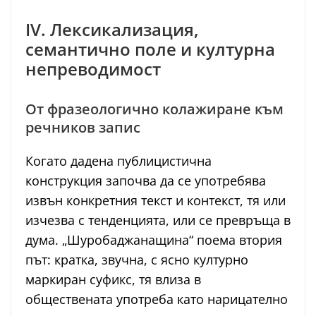
IV. Лексикализация,
семантично поле и културна
непреводимост
От фразеологично колажиране към
речников запис
Когато дадена публицистична
конструкция започва да се употребява
извън конкретния текст и контекст, тя или
изчезва с тенденцията, или се превръща в
дума. „Шуробаджанащина“ поема втория
път: кратка, звучна, с ясно културно
маркиран суфикс, тя влиза в
обществената употреба като нарицателно