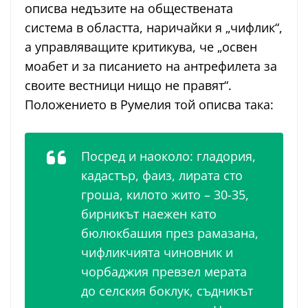
описва недъзите на обществената
система в областта, наричайки я „чифлик“,
а управляващите критикува, че „освен
моабет и за писанието на антрефилета за
своите вестници нищо не правят“.
Положението в Румелия той описва така:
Посред и наоколо: гладория,
кадастър, фаиз, лирата сто
гроша, килото жито – 30-35,
бирникът наежен като
бюлюкбашия през рамазана,
чифликчията чиновник и
чорбаджия превзел мерата
до селския боклук, съдникът