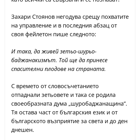
Захари Стоянов негодува срещу похватите
на управление и в последния абзац от
своя фейлетон пише следното:
И така, да живей зетьо-шурьо-
баджанакизмът. Той ще да принесе
спасителни плодове на страната.
С времето от словосъчетанието
отпаднали зетьовете и така се родила
своеобразната дума „шуробаджанащина“.
Тя остава част от българския език и от
българското възприятие за света и до ден
днешен.