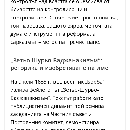
контролът над властта се обезсилва от
близостта на контролиращи и
контролирани. Стоянов не просто описва;
той назовава, защото вярва, че точната
дума е инструмент на реформа, а
сарказмът – метод на пречистване.
„Зетьо-Шурьо-Баджанакизъм“:
реторика и изобретяване на име
На 9 юли 1885 г. във вестник „Борба“
излиза фейлетонът „Зетьо-Шурьо-
Баджанакизъм“. Текстът работи като
публицистичен динамит: той осмива
заседанията на Частния съвет и
Постоянния комитет, демонстрира