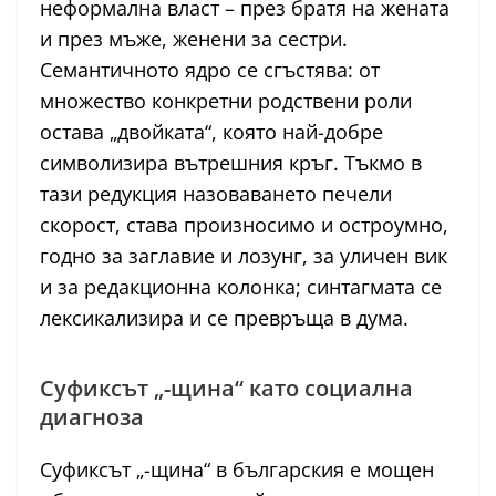
неформална власт – през братя на жената
и през мъже, женени за сестри.
Семантичното ядро се сгъстява: от
множество конкретни родствени роли
остава „двойката“, която най-добре
символизира вътрешния кръг. Тъкмо в
тази редукция назоваването печели
скорост, става произносимо и остроумно,
годно за заглавие и лозунг, за уличен вик
и за редакционна колонка; синтагмата се
лексикализира и се превръща в дума.
Суфиксът „-щина“ като социална
диагноза
Суфиксът „-щина“ в българския е мощен