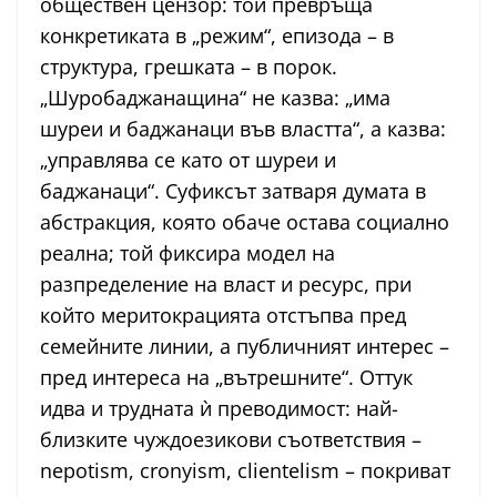
обществен цензор: той превръща
конкретиката в „режим“, епизода – в
структура, грешката – в порок.
„Шуробаджанащина“ не казва: „има
шуреи и баджанаци във властта“, а казва:
„управлява се като от шуреи и
баджанаци“. Суфиксът затваря думата в
абстракция, която обаче остава социално
реална; той фиксира модел на
разпределение на власт и ресурс, при
който меритокрацията отстъпва пред
семейните линии, а публичният интерес –
пред интереса на „вътрешните“. Оттук
идва и трудната ѝ преводимост: най-
близките чуждоезикови съответствия –
nepotism, cronyism, clientelism – покриват