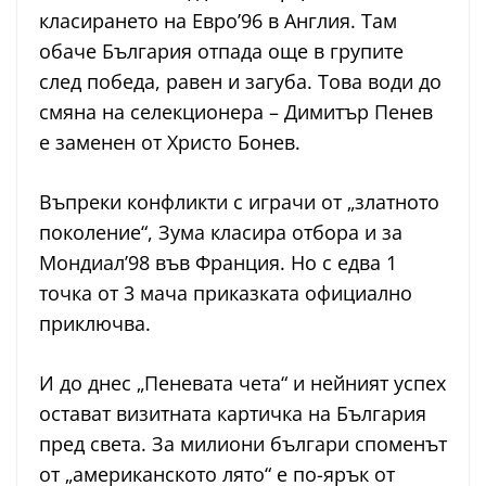
класирането на Евро’96 в Англия. Там
обаче България отпада още в групите
след победа, равен и загуба. Това води до
смяна на селекционера – Димитър Пенев
е заменен от Христо Бонев.
Въпреки конфликти с играчи от „златното
поколение“, Зума класира отбора и за
Мондиал’98 във Франция. Но с едва 1
точка от 3 мача приказката официално
приключва.
И до днес „Пеневата чета“ и нейният успех
остават визитната картичка на България
пред света. За милиони българи споменът
от „американското лято“ е по-ярък от