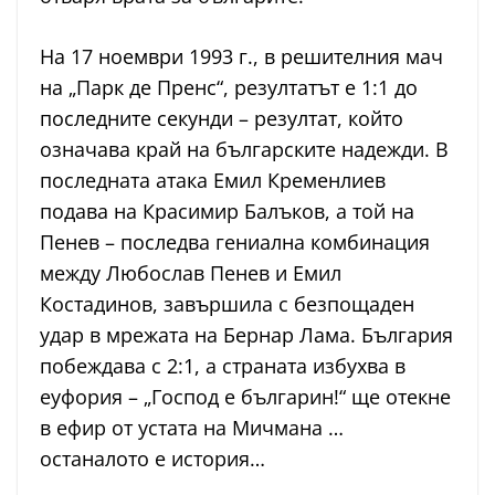
На 17 ноември 1993 г., в решителния мач
на „Парк де Пренс“, резултатът е 1:1 до
последните секунди – резултат, който
означава край на българските надежди. В
последната атака Емил Кременлиев
подава на Красимир Балъков, а той на
Пенев – последва гениална комбинация
между Любослав Пенев и Емил
Костадинов, завършила с безпощаден
удар в мрежата на Бернар Лама. България
побеждава с 2:1, а страната избухва в
еуфория – „Господ е българин!“ ще отекне
в ефир от устата на Мичмана …
останалото е история…