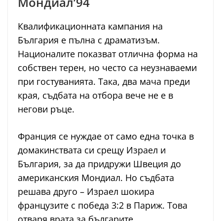
Мондиал’94
Квалификационната кампания на
България е пълна с драматизъм.
Националите показват отлична форма на
собствен терен, но често са неузнаваеми
при гостуванията. Така, два мача преди
края, съдбата на отбора вече не е в
негови ръце.
Франция се нуждае от само една точка в
домакинствата си срещу Израел и
България, за да придружи Швеция до
американския Мондиал. Но съдбата
решава друго – Израел шокира
французите с победа 3:2 в Париж. Това
отваря врата за българите.