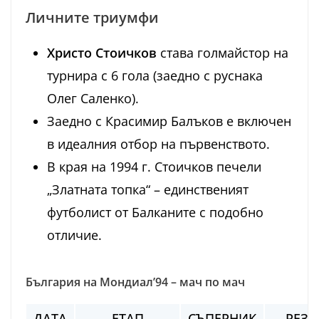
Личните триумфи
Христо Стоичков
става голмайстор на
турнира с 6 гола (заедно с руснака
Олег Саленко).
Заедно с Красимир Балъков е включен
в идеалния отбор на първенството.
В края на 1994 г. Стоичков печели
„Златната топка“ – единственият
футболист от Балканите с подобно
отличие.
България на Мондиал’94 – мач по мач
ДАТА
ЕТАП
СЪПЕРНИК
РЕЗУ