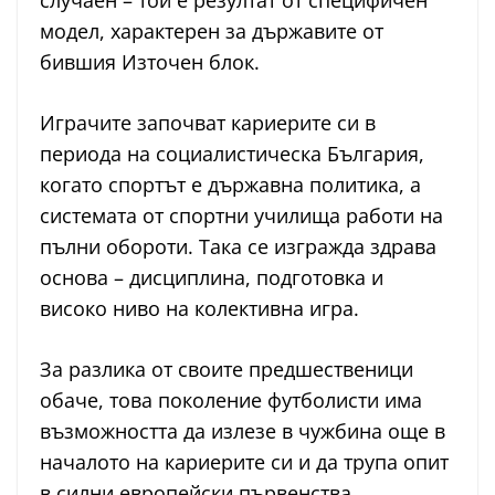
случаен – той е резултат от специфичен
модел, характерен за държавите от
бившия Източен блок.
Играчите започват кариерите си в
периода на социалистическа България,
когато спортът е държавна политика, а
системата от спортни училища работи на
пълни обороти. Така се изгражда здрава
основа – дисциплина, подготовка и
високо ниво на колективна игра.
За разлика от своите предшественици
обаче, това поколение футболисти има
възможността да излезе в чужбина още в
началото на кариерите си и да трупа опит
в силни европейски първенства.