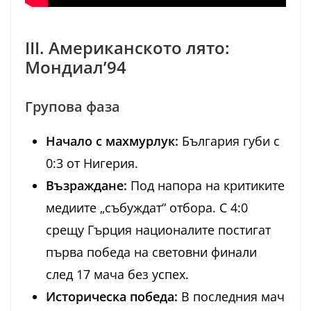
III. Американското лято:
Мондиал’94
Групова фаза
Начало с махмурлук:
България губи с
0:3 от Нигерия.
Възраждане:
Под напора на критиките
медиите „събуждат“ отбора. С 4:0
срещу Гърция националите постигат
първа победа на световни финали
след 17 мача без успех.
Историческа победа:
В последния мач