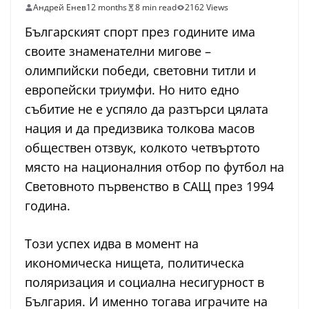
Андрей Енев
12 months
8 min read
2162 Views
Българският спорт през годините има
своите знаменателни мигове –
олимпийски победи, световни титли и
европейски триумфи. Но нито едно
събитие не е успяло да разтърси цялата
нация и да предизвика толкова масов
обществен отзвук, колкото четвъртото
място на националния отбор по футбол на
Световното първенство в САЩ през 1994
година.
Този успех идва в момент на
икономическа нищета, политическа
поляризация и социална несигурност в
България. И именно тогава играчите на