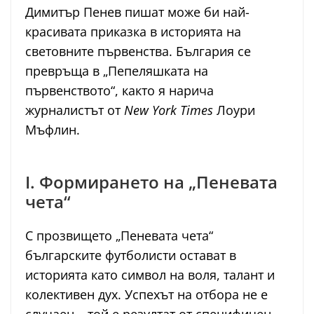
Димитър Пенев пишат може би най-
красивата приказка в историята на
световните първенства. България се
превръща в „Пепеляшката на
първенството“, както я нарича
журналистът от
New York Times
Лоури
Мъфлин.
I. Формирането на „Пеневата
чета“
С прозвището „Пеневата чета“
българските футболисти остават в
историята като символ на воля, талант и
колективен дух. Успехът на отбора не е