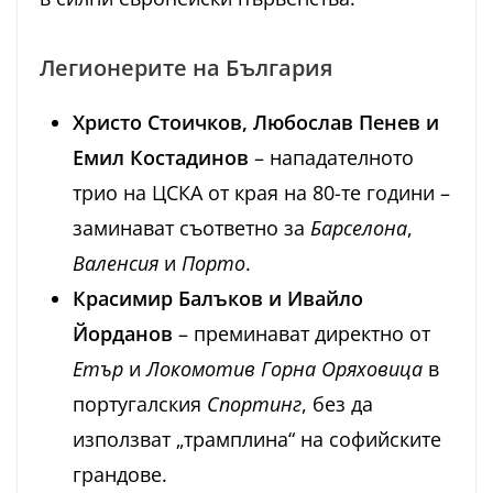
Легионерите на България
Христо Стоичков, Любослав Пенев и
Емил Костадинов
– нападателното
трио на ЦСКА от края на 80-те години –
заминават съответно за
Барселона
,
Валенсия
и
Порто
.
Красимир Балъков и Ивайло
Йорданов
– преминават директно от
Етър
и
Локомотив Горна Оряховица
в
португалския
Спортинг
, без да
използват „трамплина“ на софийските
грандове.