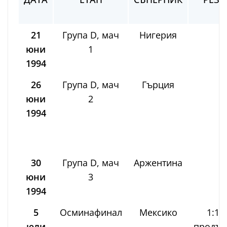
21
Група D, мач
Нигерия
0
юни
1
1994
26
Група D, мач
Гърция
4
юни
2
1994
30
Група D, мач
Аржентина
2
юни
3
1994
5
Осминафинал
Мексико
1:1 
юли
продъл