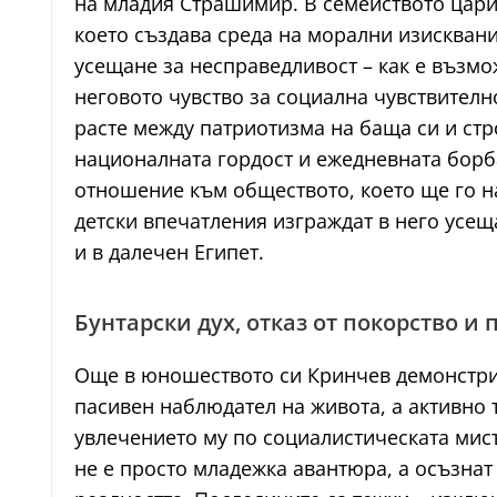
на младия Страшимир. В семейството цари
което създава среда на морални изискван
усещане за несправедливост – как е възмо
неговото чувство за социална чувствително
расте между патриотизма на баща си и стр
националната гордост и ежедневната борба
отношение към обществото, което ще го н
детски впечатления изграждат в него усеща
и в далечен Египет.
Бунтарски дух, отказ от покорство и
Още в юношеството си Кринчев демонстрир
пасивен наблюдател на живота, а активно 
увлечението му по социалистическата мисъ
не е просто младежка авантюра, а осъзнат