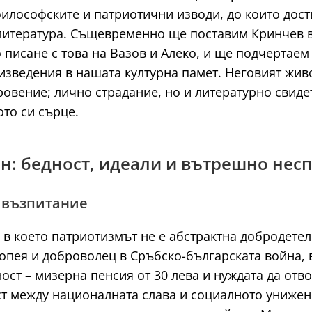
философските и патриотични изводи, до които дости
 литература. Същевременно ще поставим Кринчев в
писане с това на Вазов и Алеко, и ще подчертаем 
изведения в нашата културна памет. Неговият живо
овение; лично страдание, но и литературно свидет
ото си сърце.
н: бедност, идеали и вътрешно нес
 възпитание
в което патриотизмът не е абстрактна добродетел,
опея и доброволец в Сръбско-българската война, 
ост – мизерна пенсия от 30 лева и нуждата да отв
ст между националната слава и социалното унижен