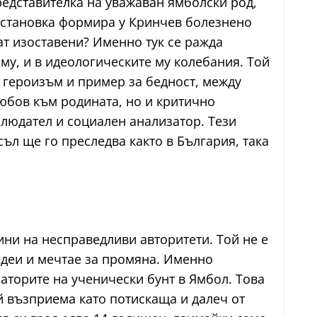
редставителка на уважаван ямболски род,
обстановка формира у Кринчев болезнено
ат изоставени? Именно тук се ражда
 му, и в идеологическите му колебания. Той
а героизъм и пример за бедност, между
любов към родината, но и критично
блюдател и социален анализатор. Тези
съл ще го преследва както в България, така
ни на несправедливи авторитети. Той не е
идеи и мечтае за промяна. Именно
заторите на ученически бунт в Ямбол. Това
й възприема като потискаща и далеч от