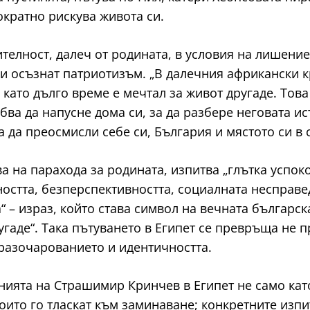
ократно рискува живота си.
ителност, далеч от родината, в условия на лишени
 и осъзнат патриотизъм. „В далечния африкански к
 като дълго време е мечтал за живот другаде. Тов
бва да напусне дома си, за да разбере неговата ис
 да преосмисли себе си, България и мястото си в с
ва на парахода за родината, изпитва „глътка успо
дността, безперспективността, социалната несправ
а“ – израз, който става символ на вечната българ
аде“. Така пътуването в Египет се превръща не п
 разочарованието и идентичността.
ията на Страшимир Кринчев в Египет не само като
ито го тласкат към заминаване; конкретните изпи