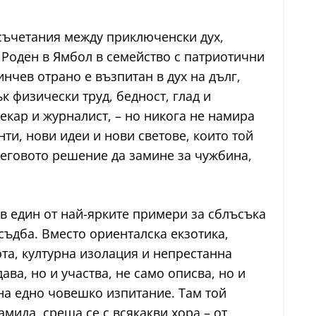
съчетания между приключенски дух,
 Роден в Ямбол в семейство с патриотични
инчев отрано е възпитан в дух на дълг,
к физически труд, бедност, глад и
кар и журналист, – но никога не намира
нти, нови идеи и нови светове, които той
неговото решение да замине за чужбина,
 в един от най-ярките примери за сблъсъка
съдба. Вместо ориенталска екзотика,
та, културна изолация и непрестанна
ава, но и участва, не само описва, но и
 на едно човешко изпитание. Там той
мида, среща се с всякакви хора – от