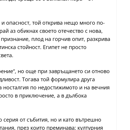
е и опасност, той открива нещо много по-
рай аз обикнах своето отечество с нова,
а признание, плод на горчив опит, разкрива
тинска стойност. Египет не просто
вета.
коение“, но още при завръщането си отново
едливост. Тогава той формулира друга
ска носталгия по недостижимото и на вечния
росто в приключение, а в дълбока
 серия от събития, но и като вътрешно
тания, през които преминава; културния