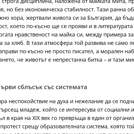
 строга дисциплина, наложена от майката Мита, п
ия, но без икономическа стабилност. Тази ранна 
жно хора, жертвали живота си за България, да бъд
ст, което по-късно ще се прояви и в литературата
огата нравственост на майка си, между примера з
 за хляб. В тази атмосфера той развива не само 
аправи по-късно не просто писател, а морален на
нето, че животът е непрестанна битка – и тази ми
 първи сблъсък със системата
а неспокойствие на духа и нежелание да се подчи
търсещ младеж, който се интересува от социални 
л в края на XIX век го превръща в един от органи
 протест срещу образователната система, която то