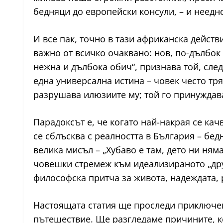
бедняци до европейски консули, – и неедн
И все пак, точно в тази африканска действ
важно от всичко очаквано: нов, по-дълбок
нежна и дълбока обич“, признава той, след
една универсална истина – човек често тря
разрушава илюзиите му; той го принуждава
Парадоксът е, че когато най-накрая се кач
се сблъсква с реалността в България – бе
велика мисъл – „Хубаво е там, дето ни ням
човешки стремеж към идеализираното „друг
философска притча за живота, надеждата,
Настоящата статия ще проследи приключен
пътешествие. Ще разгледаме причините, ко