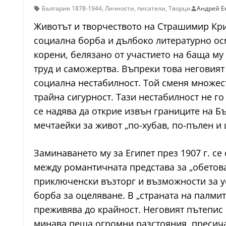
България 1878-1944
,
Личности
,
писатели
,
Творци
Андрей Е
Животът и творчеството на Страшимир Кри
социална борба и дълбоко литературно осм
корени, белязано от участието на баща му 
труд и саможертва. Въпреки това неговият
социална нестабилност. Той сменя множест
трайна сигурност. Тази нестабилност не го
се надява да открие извън границите на Б
мечтаейки за живот „по-хубав, по-пълен и 
Заминаването му за Египет през 1907 г. се
между романтичната представа за „обетова
приключенски възторг и възможности за ус
борба за оцеляване. В „страната на палмите
преживява до крайност. Неговият пътепис 
минава пеша огромни разстояния, пресича 