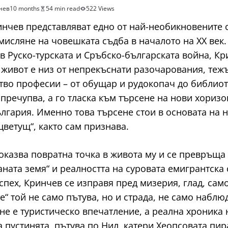
нев
10 months
54 min read
522 Views
нчев представляват едно от най-необикновените 
исляне на човешката съдба в началото на XX век.
в Руско-турската и Сръбско-българската война, Кр
 живот е низ от непрекъснати разочарования, тежъ
во професии – от обущар и рудокопач до библиоте
 пречупва, а го тласка към търсене на нови хоризо
ългария. Именно това търсене стои в основата на 
цветущ“, както сам признава.
 оказва повратна точка в живота му и се превръща
ната земя“ и реалността на суровата емигрантска 
пех, Кринчев се изправя пред мизерия, глад, само
“ той не само пътува, но и страда, не само наблюд
не е туристическо впечатление, а реална хроника
пустинята, пътува по Нил, катери Хеопсовата пира