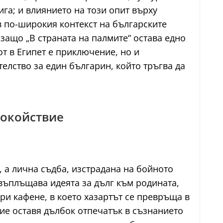
га; и влиянието на този опит върху
 по-широкия контекст на българските
защо „В страната на палмите“ остава едно
т в Египет е приключение, но и
елство за един българин, който тръгва да
покойствие
 а лична съдба, изстрадана на бойното
въплъщава идеята за дълг към родината,
ори кафене, в което хазартът се превръща в
ие оставя дълбок отпечатък в съзнанието