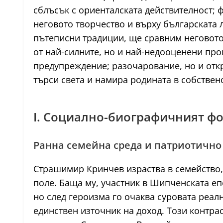
сблъсък с ориенталската действителност; 
неговото творчество и върху българската
пътеписни традиции, ще сравним неговото 
от най-силните, но и най-недооценени про
предупреждение; разочарование, но и откр
търси света и намира родината в собствен
I. Социално-биографичният фо
Ранна семейна среда и патриотично
Страшимир Кринчев израства в семейство, 
поле. Баща му, участник в Шипченската еп
но след героизма го очаква суровата реалн
единствен източник на доход. Този контра