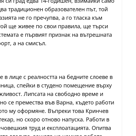
ия си град едва 14-годишен, взимайки само
едва традиционен образователен път, той
зията не го пречупва, а го тласка към
 той ще живее по свои правила, ще търси
истемата е първият признак на вътрешната
орт, а на смисъл.
е в лице с реалността на бедните слоеве в
лница, спейки в студено помещение върху
ъжливост. Липсата на свободно време и
сно се премества във Варна, където работи
ното му оформяне. Въпреки това Кринчев
текар, но скоро отново напуска. Работи в
нечовешкия труд и експлоатацията. Опитва