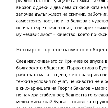
реалността. Последиците са тежки – изклю
вързоп с дрехи и два лева от касичката на
започва дълъг живот на скитник, работник,
самостоятелност, но и го белязва с чувств
истината чрез личен опит, а не чрез книж
му независимост – качество, което по-късн
Неспирно търсене на място в общест
След изключването си Кринчев се впуска в 
българското общество. Първо отива в Бург
работната маса – сцена, която разкрива н
тежките условия го учат, че животът не е 
в книжарницата на Георги Бакалов – маркс
не намира стабилност; бедността го следва
медна мина край Бургас – първо като рудо