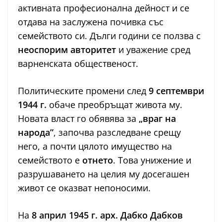
активната професионална дейност и се
отдава на заслужена почивка със
семейството си. Дълги години се ползва с
неоспорим авторитет
и уважение сред
варненската общественост.
Политическите промени след
9 септември
1944 г.
обаче преобръщат живота му.
Новата власт го обявява за
„враг на
народа”
, започва разследване срещу
него, а почти цялото имущество на
семейството е
отнето
. Това унижение и
разрушаването на целия му досегашен
живот се оказват непоносими.
На
8 април 1945 г.
арх. Дабко Дабков