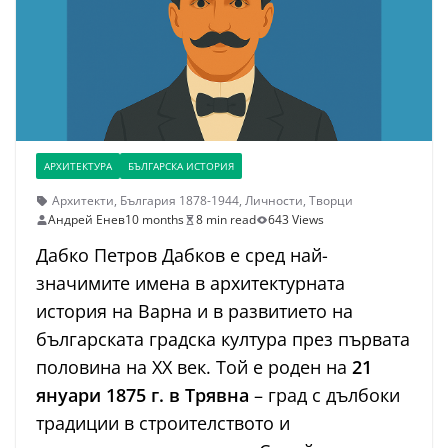
АРХИТЕКТУРА
БЪЛГАРСКА ИСТОРИЯ
Архитекти
,
България 1878-1944
,
Личности
,
Творци
Андрей Енев
10 months
8 min read
643 Views
Дабко Петров Дабков е сред най-
значимите имена в архитектурната
история на Варна и в развитието на
българската градска култура през първата
половина на ХХ век. Той е роден на
21
януари 1875 г. в Трявна
– град с дълбоки
традиции в строителството и