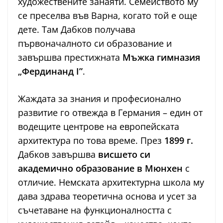
художествените занаяти. Семейството му
се преселва във Варна, когато той е още
дете. Там Дабков получава
първоначалното си образование и
завършва престижната
Мъжка гимназия
„Фердинанд І”
.
Жаждата за знания и професионално
развитие го отвежда в Германия – един от
водещите центрове на европейската
архитектура по това време. През
1899 г.
Дабков завършва
висшето си
академично образование в Мюнхен
с
отличие. Немската архитектурна школа му
дава здрава теоретична основа и усет за
съчетаване на функционалността с