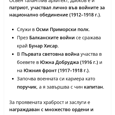
Освен талантлив архитект, Дабков е и
патриот, участвал лично във войните за
национално обединение (1912–1918 г.)
.
Служи в
Осми Приморски полк
.
През
Балканските войни
се сражава
край
Бунар Хисар
.
В
Първата световна война
участва в
боевете в
Южна Добруджа (1916 г.)
и
на
Южния фронт (1917–1918 г.)
.
Започва военната си кариера като
поручик
, а я завършва с чин
капитан
.
За проявената храброст и заслуги е
награждаван с множество ордени и