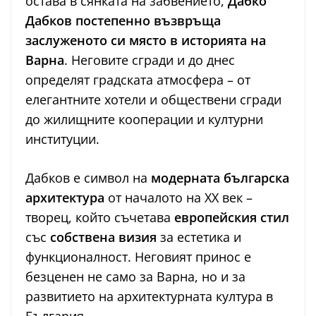
остава в сянката на забвението,
Дабко
Дабков постепенно възвръща
заслуженото си място в историята на
Варна
. Неговите сгради и до днес
определят градската атмосфера – от
елегантните хотели и обществени сгради
до жилищните кооперации и културни
институции.
Дабков е символ на
модерната българска
архитектура
от началото на ХХ век –
творец, който съчетава
европейския стил
със
собствена визия
за естетика и
функционалност. Неговият принос е
безценен не само за Варна, но и за
развитието на архитектурната култура в
България.