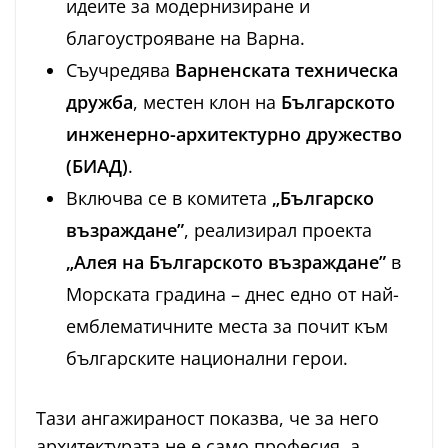
идеите за модернизиране и
благоустрояване на Варна.
Съучредява
Варненската техническа
дружба
, местен клон на
Българското
инженерно-архитектурно дружество
(БИАД)
.
Включва се в комитета
„Българско
възраждане”
, реализирал проекта
„Алея на Българското възраждане”
в
Морската градина – днес едно от най-
емблематичните места за почит към
българските национални герои.
Тази ангажираност показва, че за него
архитектурата не е само професия, а