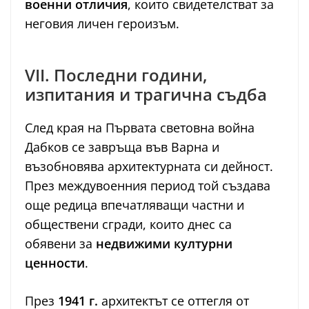
военни отличия
, които свидетелстват за
неговия личен героизъм.
VII. Последни години,
изпитания и трагична съдба
След края на Първата световна война
Дабков се завръща във Варна и
възобновява архитектурната си дейност.
През междувоенния период той създава
още редица впечатляващи частни и
обществени сгради, които днес са
обявени за
недвижими културни
ценности
.
През
1941 г.
архитектът се оттегля от