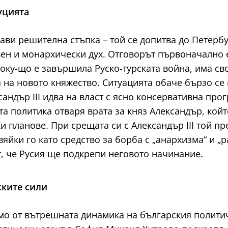
уцията
рави решителна стъпка – той се допитва до Петерб
ен и монархически дух. Отговорът първоначално е 
току-що е завършила Руско-турската война, има с
 на новото княжество. Ситуацията обаче бързо се 
сандър III идва на власт с ясно консервативна п
та политика отваря врата за княз Александър, кой
ки планове. При срещата си с Александър III той пр
вяйки го като средство за борба с „анархизма“ и „
, че Русия ще подкрепи неговото начинание.
ските сили
о от вътрешната динамика на българския политиче