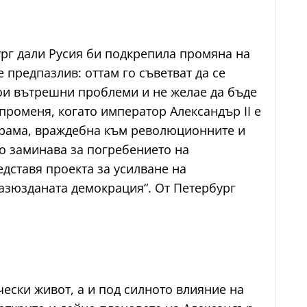
ург дали Русия би подкрепила промяна на
предпазлив: оттам го съветват да се
вои вътрешни проблеми и не желае да бъде
променя, когато император Александър II е
рограма, враждебна към революционните и
то заминава за погребението на
едставя проекта за усилване на
разюзданата демокрация“. От Петербург
ски живот, а и под силното влияние на