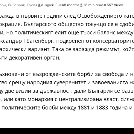
ори
,
Либерали
,
Русия
Андрей Енев
8 months
18 min read
667 Views
ражда в първите години след Освобождението кат
окрация. Българското общество току-що се е сдоби
и, но политическият елит още търси баланс между
ександър I Батенберг, подкрепен от консерваторите
нархически вариант. Така се заражда режимът, ко
ти декоративен орган.
ъхновени от възрожденските борби за свобода и 
во срещу народния суверенитет и завоеванията на
ду две визии за държавност: дали България се раз
, или като монархия с централизирана власт, сил
политическите борби между 1881 и 1883 година и 