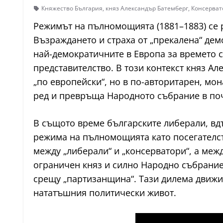
Княжество България
,
княз Александър Батемберг
,
Консерват
Режимът на пълномощията (1881–1883) се 
Възраждането и страха от „прекалена“ дем
най-демократичните в Европа за времето с
представителство. В този контекст княз Ал
„по европейски“, но в по-авторитарен, мо
ред и превръща Народното събрание в поч
В същото време българските либерали, вд
режима на пълномощията като посегателст
между „либерали“ и „консерватори“, а меж
ограничен княз и силно Народно събрание
срещу „партизанщина“. Тази дилема движи 
нататъшния политически живот.