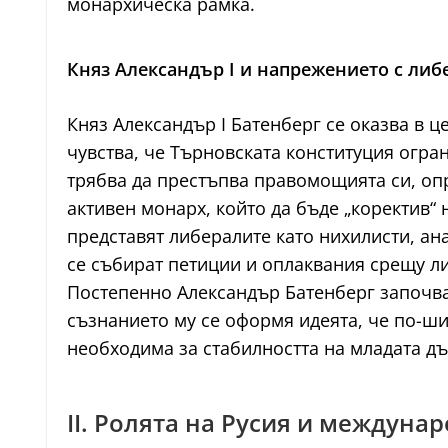
монархическа рамка.
Княз Александър I и напрежението с либ
Княз Александър I Батенберг се оказва в 
чувства, че Търновската конституция огра
трябва да престъпва правомощията си, опр
активен монарх, който да бъде „коректив“ н
представят либералите като нихилисти, ан
се събират петиции и оплаквания срещу л
Постепенно Александър Батенберг започва 
съзнанието му се оформя идеята, че по-ши
необходима за стабилността на младата д
II. Ролята на Русия и междуна