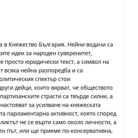
а в Княжество България. Нейни водачи са
ите идеи за народен суверенитет,
е просто юридически текст, а символ на
т всяка нейна разпоредба и са
политическия спектър стои
руги дейци, които вярват, че обществото
артизанските страсти са твърде силни, а
настояват за усилване на княжеската
та парламентарна активност, която според
иктът не се върти само около личности, а
ен път, или ще приеме по-консервативна,