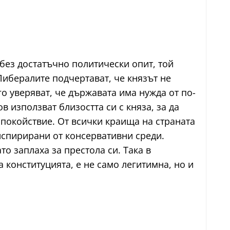
 без достатъчно политически опит, той
Либералите подчертават, че князът не
о уверяват, че държавата има нужда от по-
в използват близостта си с княза, за да
спокойствие. От всички краища на страната
нспирирани от консервативни среди.
о заплаха за престола си. Така в
 конституцията, е не само легитимна, но и