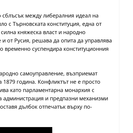
о сблъсък между либералния идеал на
ло с Търновската конституция, една от
 силна княжеска власт и народно
 и от Русия, решава да опита да управлява
йто временно суспендира конституционния
народно самоуправление, възприемат
 1879 година. Конфликтът не е просто
вива като парламентарна монархия с
на администрация и предпазни механизми
оставя дълбок отпечатък върху по-