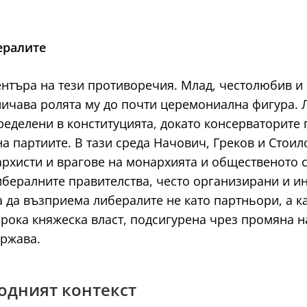
ералите
центъра на тези противоречия. Млад, честолюбив и
ничава ролята му до почти церемониална фигура. 
еделени в конституцията, докато консерваторите г
а партиите. В тази среда Начович, Греков и Стоило
архисти и врагове на монархията и общественото 
ибералните правителства, често организирани и и
да възприема либералите не като партньори, а кат
рока княжеска власт, подсигурена чрез промяна на
ържава.
родният контекст