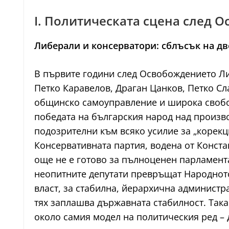
I. Политическата сцена след 
Либерали и консерватори: сблъсък на д
В първите години след Освобождението Ли
Петко Каравелов, Драган Цанков, Петко Сл
общинско самоуправление и широка свобода
победата на българския народ над произво
подозрителни към всяко усилие за „корекци
Консервативната партия, водена от Конста
още не е готово за пълноценен парламента
неопитните депутати превръщат Народното
власт, за стабилна, йерархична администр
тях заплашва държавната стабилност. Така
около самия модел на политическия ред –