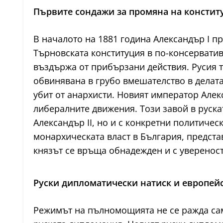
Първите сондажи за промяна на констит
В началото на 1881 година Александър I п
Търновската конституция в по-консерватив
въздържа от прибързани действия. Русия 
обвинявана в грубо вмешателство в делата
убит от анархисти. Новият император Алек
либералните движения. Този завой в руска
Александър II, но и с конкретни политичес
монархическата власт в България, предста
князът се връща обнадежден и с увереност
Руски дипломатически натиск и европей
Режимът на пълномощията не се ражда сам