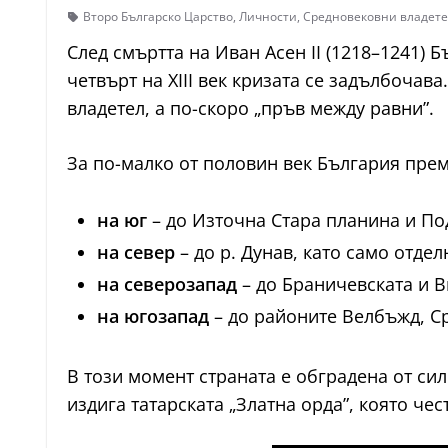
Второ Българско Царство
,
Личности
,
Средновековни владет
След смъртта на Иван Асен II (1218–1241) 
четвърт на XIII век кризата се задълбочав
владетел, а по-скоро „пръв между равни”.
За по-малко от половин век България прем
на юг
– до Източна Стара планина и По
на север
– до р. Дунав, като само отдел
на северозапад
– до Браничевската и В
на югозапад
– до районите Велбъжд, С
В този момент страната е обградена от сил
издига татарската „Златна орда”, която че