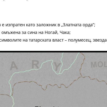
е изпратен като заложник в „Златната орда”;
е омъжена за сина на Ногай, Чака;
имволите на татарската власт – полумесец, звезда