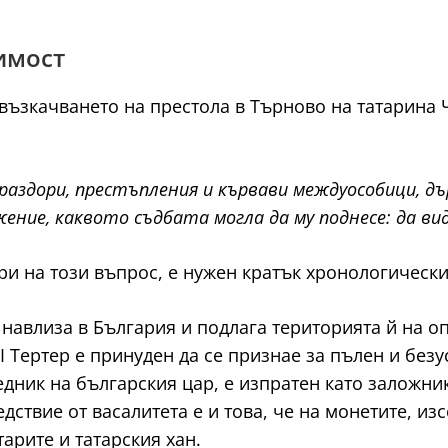
симост
възкачването на престола в Търново на татарина Ч
 раздори, престъпления и кървави междуособици, д
ение, каквото съдбата могла да му поднесе: да ви
ори на този въпрос, е нужен кратък хронологически
 навлиза в България и подлага територията й на о
 Тертер е принуден да се признае за пълен и безу
дник на българския цар, е изпратен като заложник 
дствие от васалитета е и това, че на монетите, из
тарите и татарския хан.