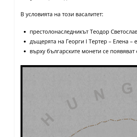
В условията на този васалитет:
престолонаследникът Теодор Светослав 
дъщерята на Георги I Тертер – Елена – 
върху българските монети се появяват с