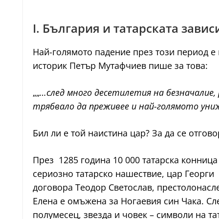
I. България и татарската зави
Най-голямото падение през този период е 
историк Петър Мутафчиев пише за това:
„„
…след много десетилетия на безначалие,
трябвало да преживее и най-голямото униж
Бил ли е той наистина цар? За да се отгов
През 1285 година 10 000 татарска конница
сериозно татарско нашествие, цар Георги I
договора Теодор Светослав, престолонасле
Елена е омъжена за Ногаевия син Чака. Сле
полумесец, звезда и човек – символи на та