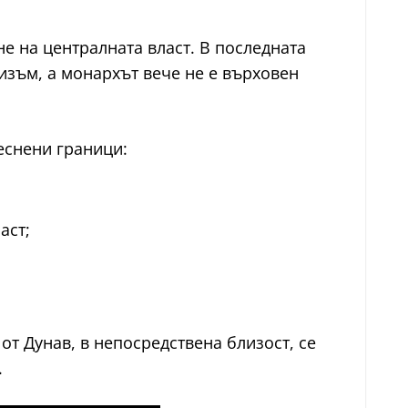
не на централната власт. В последната
тизъм, а монархът вече не е върховен
еснени граници:
аст;
от Дунав, в непосредствена близост, се
.