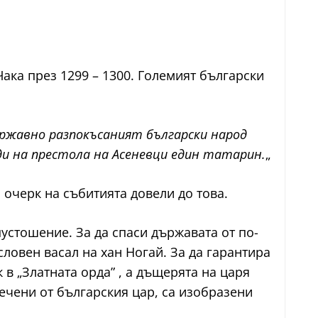
ака през 1299 – 1300. Големият български
ържавно разпокъсаният български народ
ди на престола на Асеневци един татарин.
„
 очерк на събитията довели до това.
пустошение. За да спаси държавата от по-
словен васал на хан Ногай. За да гарантира
в „Златната орда” , а дъщерята на царя
сечени от българския цар, са изобразени