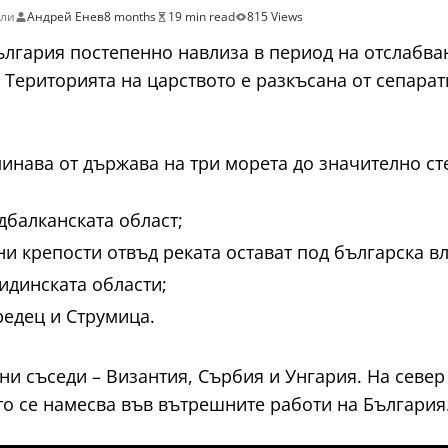
ели
Андрей Енев
8 months
19 min read
815 Views
България постепенно навлиза в период на отслабва
а. Територията на царството е разкъсана от сепара
инава от държава на три морета до значително ст
дбалканската област;
ни крепости отвъд реката остават под българска вл
идинската области;
редец и Струмица.
ни съседи – Византия, Сърбия и Унгария. На север 
сто се намесва във вътрешните работи на България