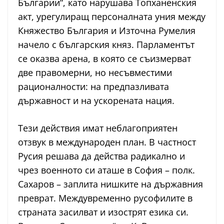
Българии“, като нарушава Топханенския
акт, урегулиращ персоналната уния между
Княжество България и Източна Румелия
начело с българския княз. Парламентът
се оказва арена, в която се съизмерват
две правомерни, но несъвместими
рационалности: на предпазливата
държавност и на ускорената нация.
Тези действия имат неблагоприятен
отзвук в международен план. В частност
Русия решава да действа радикално и
чрез военното си аташе в София – полк.
Сахаров – заплита нишките на държавния
преврат. Междувременно русофилите в
страната засилват и изострят езика си.