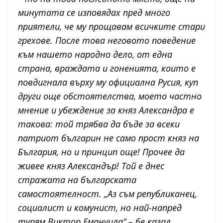
минутата се изповядах пред много
приятели, че му прощавам всичките стари
грехове. После това неговото поведение
към нашето народно дело, от една
страна, враждата и гоненията, които е
повдигнала върху му официална Русия, куп
други още обстоятелства, моето частно
мнение и убеждение за княз Александра е
такова: той трябва да бъде за всеки
патриот българин не само прост княз на
България, но и принцип още! Прочее да
живее княз Александър! Той е днес
стражата на българската
самостоятелност. „Аз съм републиканец,
социалист и комунист, но най-напред
турям Виктор Емануила“ – бе казал