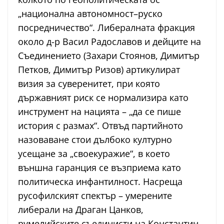
„национална автономност–руско
посредничество“. Либералната фракция
около д-р Васил Радославов и дейците на
Съединението (Захари Стоянов, Димитър
Петков, Димитър Ризов) артикулират
визия за суверенитет, при която
държавният риск се нормализира като
инструмент на нацията – „да се пише
история с размах“. Отвъд партийното
назоваване стои дълбоко културно
усещане за „своекуражие“, в което
външна гаранция се възприема като
политическа инфантилност. Насреща
русофилският спектър – умерените
либерали на Драган Цанков,
румелийските съединисти на Константин