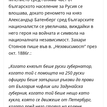
българското население за Русия се
влошава, докато реномето на княз
Александър Батенберг сред българските
националисти се увеличава, виждайки в
него героя на войната и символа на
националната независимост. Захари
Стоянов пише във в. „
Независимост
“ през
окт. 1886г.:
„Когато князът беше руски губернатор,
когато той с помощта на 250 руски
офицери беше запършил ръкави да прави
от България чифлик или Задунайска
губерния, когато той беше нещо като
кукла, която се движеше от Петербург,
когато пред него стояха на колене