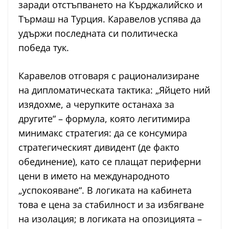
заради отстъпването на Кърджалийско и
Търмаш на Турция. Каравелов успява да
удържи последната си политическа
победа тук.
Каравелов отговаря с рационализиране
на дипломатическата тактика: „Яйцето ний
изядохме, а черупките останаха за
другите“ – формула, която легитимира
минимакс стратегия: да се консумира
стратегическият дивидент (де факто
обединение), като се плащат периферни
цени в името на международното
„успокояване“. В логиката на кабинета
това е цена за стабилност и за избягване
на изолация; в логиката на опозицията –