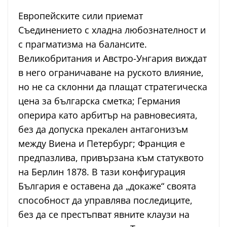
Европейските сили приемат
Съединението с хладна любознателност и
с прагматизма на балансите.
Великобритания и Австро-Унгария виждат
в него ограничаване на руското влияние,
но не са склонни да плащат стратегическа
цена за българска сметка; Германия
оперира като арбитър на равновесията,
без да допуска прекален антагонизъм
между Виена и Петербург; Франция е
предпазлива, привързана към статуквото
на Берлин 1878. В тази конфигурация
България е оставена да „докаже“ своята
способност да управлява последиците,
без да се престъпват явните клаузи на