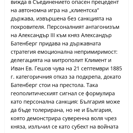
вижда в Съединението опасен прецедент
на автономна игра на „клиентска“
държава, извършена без санкцията на
покровителя. Персоналният антагонизъм
на Александър III към княз Александър
Батенберг придава на държавната
стратегия емоционална непримиримост:
делегацията на митрополит Климент и
Иван Ев. Гешов чува на 21 септември 1885
г. категоричния отказ за подкрепа, докато
Батенберг стои на престола. Така
геополитическият сигнал се формулира
като персонална санкция: България може
да бъде толерирана, но не и България,
която демонстрира суверенна воля чрез
княза, излъчил се като субект на войната