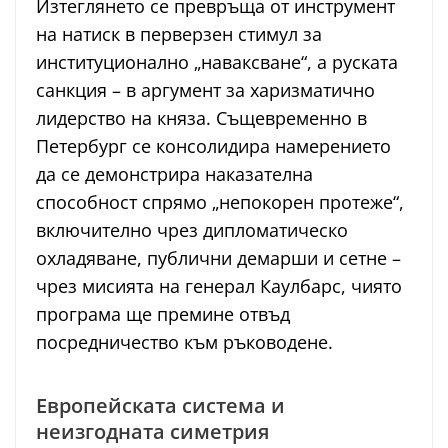
Изтеглянето се превръща от инструмент
на натиск в перверзен стимул за
институционално „наваксване“, а руската
санкция – в аргумент за харизматично
лидерство на княза. Същевременно в
Петербург се консолидира намерението
да се демонстрира наказателна
способност спрямо „непокорен протеже“,
включително чрез дипломатическо
охладяване, публични демарши и сетне –
чрез мисията на генерал Каулбарс, чиято
програма ще премине отвъд
посредничество към ръководене.
Европейската система и
неизгодната симетрия