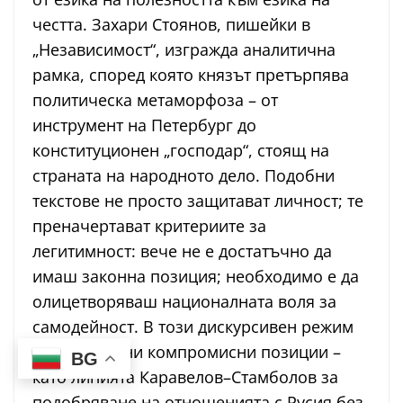
честта. Захари Стоянов, пишейки в
„Независимост“, изгражда аналитична
рамка, според която князът претърпява
политическа метаморфоза – от
инструмент на Петербург до
конституционен „господар“, стоящ на
страната на народното дело. Подобни
текстове не просто защитават личност; те
преначертават критериите за
легитимност: вече не е достатъчно да
имаш законна позиция; необходимо е да
олицетворяваш националната воля за
самодейност. В този дискурсивен режим
дори умерени компромисни позиции –
BG
като линията Каравелов–Стамболов за
подобряване на отношенията с Русия без