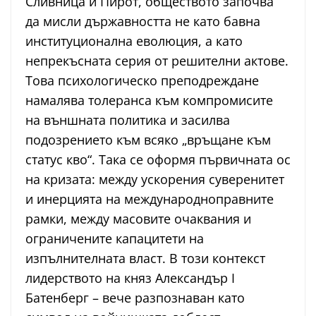
Сливница и Пирот, обществото започва
да мисли държавността не като бавна
институционална еволюция, а като
непрекъсната серия от решителни актове.
Това психологическо преподреждане
намалява толеранса към компромисите
на външната политика и засилва
подозрението към всяко „връщане към
статус кво“. Така се оформя първичната ос
на кризата: между ускорения суверенитет
и инерцията на международноправните
рамки, между масовите очаквания и
ограничените капацитети на
изпълнителната власт. В този контекст
лидерството на княз Александър I
Батенберг – вече разпознаван като