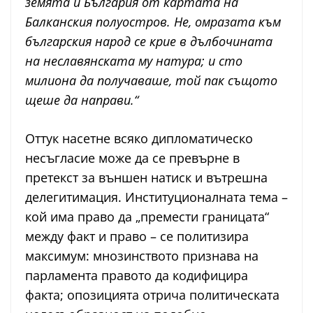
земята и България от картата на
Балканския полуостров. Не, омразата към
българския народ се крие в дълбочината
на неславянската му натура; и сто
милиона да получаваше, той пак същото
щеше да направи.“
Оттук насетне всяко дипломатическо
несъгласие може да се превърне в
претекст за външен натиск и вътрешна
делегитимация. Институционалната тема –
кой има право да „премести границата“
между факт и право – се политизира
максимум: мнозинството признава на
парламента правото да кодифицира
факта; опозицията отрича политическата