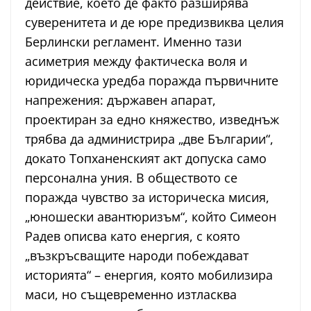
действие, което де факто разширява
суверенитета и де юре предизвиква целия
Берлински регламент. Именно тази
асиметрия между фактическа воля и
юридическа уредба поражда първичните
напрежения: държавен апарат,
проектиран за едно княжество, изведнъж
трябва да администрира „две Българии“,
докато Топханенският акт допуска само
персонална уния. В обществото се
поражда чувство за историческа мисия,
„юношески авантюризъм“, който Симеон
Радев описва като енергия, с която
„възкръсващите народи побеждават
историята“ – енергия, която мобилизира
маси, но същевременно изтласква