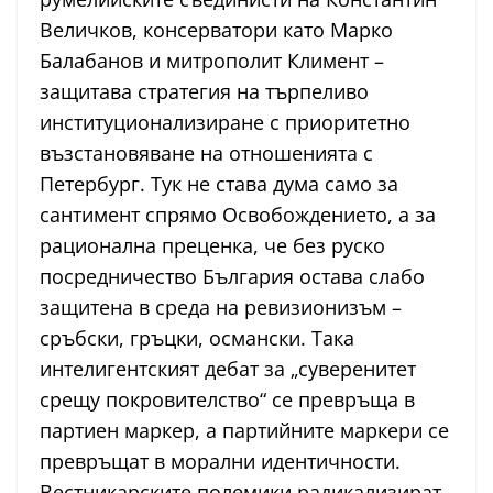
Величков, консерватори като Марко
Балабанов и митрополит Климент –
защитава стратегия на търпеливо
институционализиране с приоритетно
възстановяване на отношенията с
Петербург. Тук не става дума само за
сантимент спрямо Освобождението, а за
рационална преценка, че без руско
посредничество България остава слабо
защитена в среда на ревизионизъм –
сръбски, гръцки, османски. Така
интелигентският дебат за „суверенитет
срещу покровителство“ се превръща в
партиен маркер, а партийните маркери се
превръщат в морални идентичности.
Вестникарските полемики радикализират