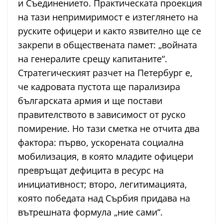
и Съединението. Практическата проекция
на тази непримиримост е изтеглянето на
руските офицери и както язвително ще се
закрепи в обществената памет: „войната
на генералите срещу капитаните“.
Стратегическият разчет на Петербург е,
че кадровата пустота ще парализира
българската армия и ще постави
правителството в зависимост от руско
помирение. Но тази сметка не отчита два
фактора: първо, ускорената социална
мобилизация, в която младите офицери
превръщат дефицита в ресурс на
инициативност; второ, легитимацията,
която победата над Сърбия придава на
вътрешната формула „ние сами“.