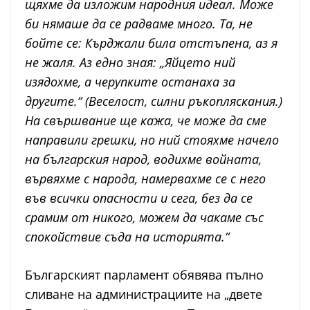
щяхме да изложим народния идеал. Може
би нямаше да се радваме много. Та, не
бойте се: Кърджали била отстъпена, аз я
не жаля. Аз едно зная: „Яйцето ний
изядохме, а черупките останаха за
другите.“ (Веселост, силни ръкопляскания.)
На свършвание ще кажа, че може да сме
направили грешки, но ний стояхме начело
на българския народ, водихме войната,
вървяхме с народа, намервахме се с него
във всички опасности и сега, без да се
срамим от никого, можем да чакаме със
спокойствие съда на историята.“
Българският парламент обявява пълно
сливане на администрациите на „двете