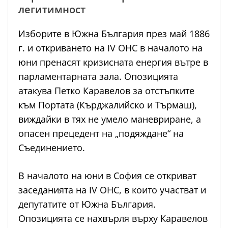
легитимност
Изборите в Южна България през май 1886
г. и откриването на IV ОНС в началото на
юни пренасят кризисната енергия вътре в
парламентарната зала. Опозицията
атакува Петко Каравелов за отстъпките
към Портата (Кърджалийско и Търмаш),
виждайки в тях не умело маневриране, а
опасен прецедент на „подяждане“ на
Съединението.
В началото на юни в София се откриват
заседанията на IV ОНС, в които участват и
депутатите от Южна България.
Опозицията се нахвърля върху Каравелов