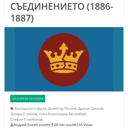
СЪЕДИНЕНИЕТО (1886-
1887)
БЪЛГАРСКА ИСТОРИЯ
Българската криза
,
Димитър Петков
,
Драган Цанков
,
Захари Стоянов
,
княз Александър Батемберг
,
Стефан Стамболов
Андрей Енев
9 months
28 min read
535 Views