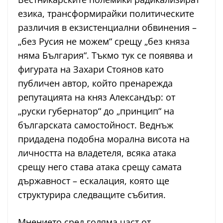
езика, трансформирайки политическите
различия в екзистенциални обвинения –
„без Русия не можем“ срещу „без княза
няма България“. Тъкмо тук се появява и
фигурата на Захари Стоянов като
публичен автор, който пренарежда
репутацията на княз Александър: от
„руски губернатор“ до „принцип“ на
българската самостойност. Веднъж
придадена подобна морална висота на
личността на владетеля, всяка атака
срещу него става атака срещу самата
държавност – ескалация, която ще
структурира следващите събития.
Мнението сред голяма част от