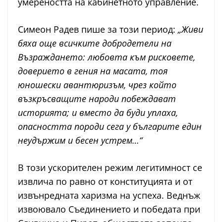
умереността на кабинетното управление.
Симеон Радев пише за този период:
„Живи
бяха още всичките добродетели на
Възраждането: любовта към рисковете,
доверието в гения на масата, тоя
юношески авантюризъм, чрез който
възкръсващите народи побеждават
историята; и вместо да буди уплаха,
опасността породи сега у българите един
неудържим и бесен устрем…“
В този ускорителен режим легитимност се
извлича по равно от конституцията и от
извънредната харизма на успеха. Веднъж
извоювало Съединението и победата при