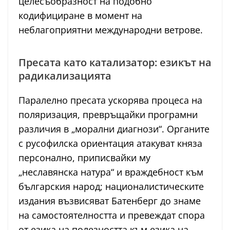
целесъобразност на подобно
кодифициране в момент на
неблагоприятни международни ветрове.
Пресата като катализатор: езикът на
радикализацията
Паралелно пресата ускорява процеса на
поляризация, превръщайки програмни
различия в „морални диагнози“. Органите
с русофилска ориентация атакуват княза
персонално, приписвайки му
„неславянска натура“ и враждебност към
българския народ; националистическите
издания възвисяват Батенберг до знаме
на самостоятелността и превеждат спора
от езика на полезността към езика на