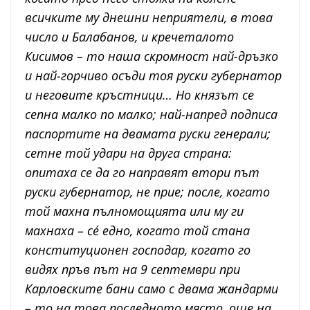
всичките му днешни неприятели, в това
число и Балабанов, и кречеталото
Кисимов – то наша скромност най-дръзко
и най-горчиво осъди тоя руски губернатор
и неговите кръстници… Но князът се
сепна малко по малко; най-напред подписа
паспортите на двамата руски генерали;
сетне той удари на друга страна:
опитаха се да го направят втори път
руски губернатор, не прие; после, когато
той махна пълномощията или му ги
махнаха – сé едно, когато той стана
конституционен господар, когато го
видях пръв път на 9 септември при
Карловските бани само с двама жандарми
– то на това последното място, още на