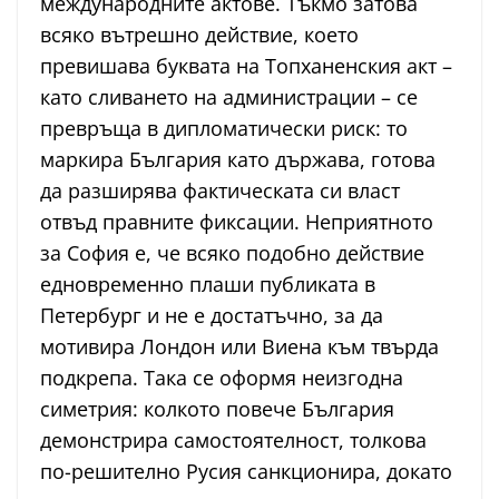
международните актове. Тъкмо затова
всяко вътрешно действие, което
превишава буквата на Топханенския акт –
като сливането на администрации – се
превръща в дипломатически риск: то
маркира България като държава, готова
да разширява фактическата си власт
отвъд правните фиксации. Неприятното
за София е, че всяко подобно действие
едновременно плаши публиката в
Петербург и не е достатъчно, за да
мотивира Лондон или Виена към твърда
подкрепа. Така се оформя неизгодна
симетрия: колкото повече България
демонстрира самостоятелност, толкова
по-решително Русия санкционира, докато