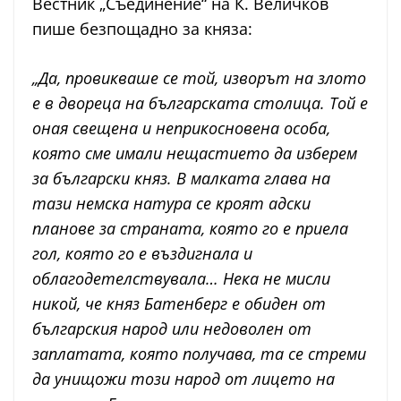
Вестник „Съединение“ на К. Величков
пише безпощадно за княза:
„Да, провикваше се той, изворът на злото
е в двореца на българската столица. Той е
оная свещена и неприкосновена особа,
която сме имали нещастието да изберем
за български княз. В малката глава на
тази немска натура се кроят адски
планове за страната, която го е приела
гол, която го е въздигнала и
облагодетелствувала… Нека не мисли
никой, че княз Батенберг е обиден от
българския народ или недоволен от
заплатата, която получава, та се стреми
да унищожи този народ от лицето на