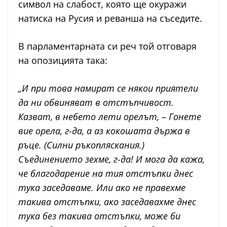
символ на слабост, която ще окуражи
натиска на Русия и реванша на съседите.
В парламентарната си реч той отговаря
на опозицията така:
„И при това намират се някои приятели
да ни обвиняват в отстъпчивост.
Казват, в небето лети орелът, – Гонете
вие орела, г-да, а аз кокошата държа в
ръце. (Силни ръкопляскания.)
Съединението зехме, г-да! И мога да кажа,
че благодарение на тия отстъпки днес
тука заседаваме. Или ако не правехме
такива отстъпки, ако заседавахме днес
тука без такива отстъпки, може би