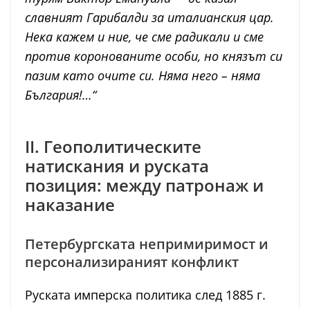
славният Гарибалди за италианския цар.
Нека кажем и ние, че сме радикали и сме
против коронованите особи, но князът си
пазим като очите си. Няма него – няма
България!…“
II. Геополитическите
натискания и руската
позиция: между патронаж и
наказание
Петербургската непримиримост и
персонализираният конфликт
Руската имперска политика след 1885 г.