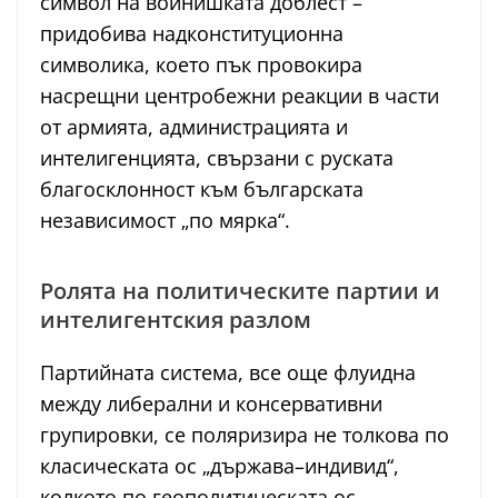
символ на войнишката доблест –
придобива надконституционна
символика, което пък провокира
насрещни центробежни реакции в части
от армията, администрацията и
интелигенцията, свързани с руската
благосклонност към българската
независимост „по мярка“.
Ролята на политическите партии и
интелигентския разлом
Партийната система, все още флуидна
между либерални и консервативни
групировки, се поляризира не толкова по
класическата ос „държава–индивид“,
колкото по геополитическата ос