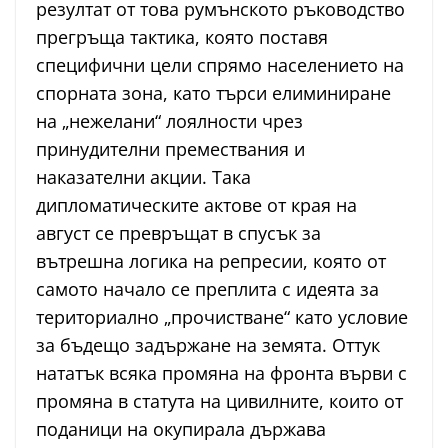
резултат от това румънското ръководство
прегръща тактика, която поставя
специфични цели спрямо населението на
спорната зона, като търси елиминиране
на „нежелани“ лоялности чрез
принудителни премествания и
наказателни акции. Така
дипломатическите актове от края на
август се превръщат в спусък за
вътрешна логика на репресии, която от
самото начало се преплита с идеята за
териториално „прочистване“ като условие
за бъдещо задържане на земята. Оттук
нататък всяка промяна на фронта върви с
промяна в статута на цивилните, които от
поданици на окупирала държава