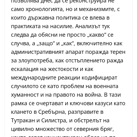
позволява днес да се реконструира не
само хронологията, но и механизмите, с
които държавна политика се влева в
практиката на насилие. Анализът тук
следва да обясни не просто „какво“ се
случва, а „защо“ и „как“, включително как
административният апарат поражда терен
за злоупотреба, как отстъплението ражда
ескалация на жестокости и как
международните реакции кодифицират
случилото се като проблем на военната
хуманност и на правото на война. В тази
рамка се очертават и ключови казуси като
клането в Сребърна, разправите в
Тутракан и Силистра, и обстрелът на
цивилно множество от северния бряг,