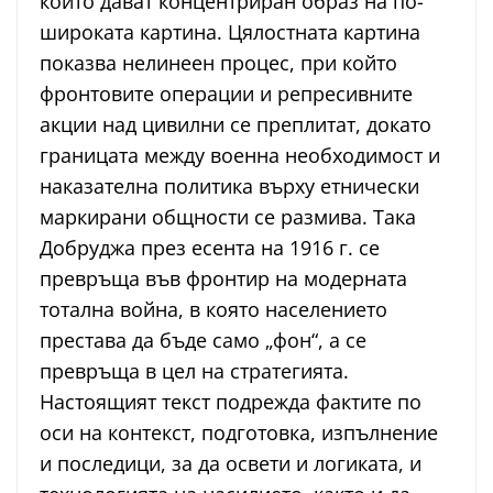
които дават концентриран образ на по-
широката картина. Цялостната картина
показва нелинеен процес, при който
фронтовите операции и репресивните
акции над цивилни се преплитат, докато
границата между военна необходимост и
наказателна политика върху етнически
маркирани общности се размива. Така
Добруджа през есента на 1916 г. се
превръща във фронтир на модерната
тотална война, в която населението
престава да бъде само „фон“, а се
превръща в цел на стратегията.
Настоящият текст подрежда фактите по
оси на контекст, подготовка, изпълнение
и последици, за да освети и логиката, и