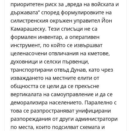
приоритетен риск за „вреда на войската и
държавата“ според формулировките на
силистренския окръжен управител Йон
Камарашеску. Тези списъци не са
формален инвентар, а оперативен
инструмент, по който се извършват
целенасочени отвличания на кметове,
духовници и селски първенци,
транспортирани отвъд Дунав, като чрез
изваждането на местните елити от
общността се цели да се прекъсне
вертикалата на самоуправление и да се
деморализира населението. Паралелно с
това се разпространяват унифицирани
разпореждания от други администратори
по места, които подсилват схемата и