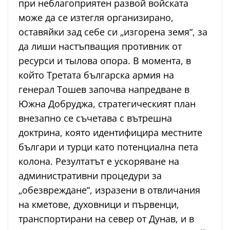
при неблагоприятен развой войската
може да се изтегля организирано,
оставяйки зад себе си „изгорена земя“, за
да лиши настъпващия противник от
ресурси и тылова опора. В момента, в
който Третата българска армия на
генерал Тошев започва напредване в
Южна Добруджа, стратегическият план
внезапно се съчетава с вътрешна
доктрина, която идентифицира местните
българи и турци като потенциална пета
колона. Резултатът е ускоряване на
административни процедури за
„обезвреждане“, изразени в отвличания
на кметове, духовници и първенци,
транспортирани на север от Дунав, и в