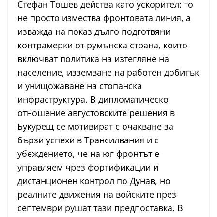
Стефан Тошев действа като ускорител: то
не просто измества фронтовата линия, а
изважда на показ дълго подготвяни
контрамерки от румънска страна, които
включват политика на изтегляне на
население, изземване на работен добитък
и унищожаване на стопанска
инфраструктура. В дипломатическо
отношение августовските решения в
Букурещ се мотивират с очакване за
бързи успехи в Трансилвания и с
убеждението, че на юг фронтът е
управляем чрез фортификации и
дистанционен контрол по Дунав, но
реалните движения на войските през
септември рушат тази предпоставка. В