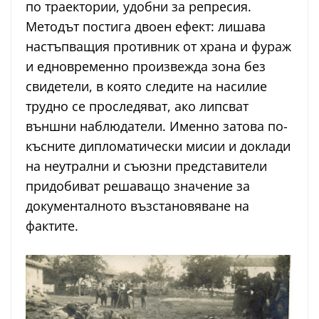
по траектории, удобни за репресия.
Методът постига двоен ефект: лишава
настъпващия противник от храна и фураж
и едновременно произвежда зона без
свидетели, в която следите на насилие
трудно се проследяват, ако липсват
външни наблюдатели. Именно затова по-
късните дипломатически мисии и доклади
на неутрални и съюзни представители
придобиват решаващо значение за
документалното възстановяване на
фактите.