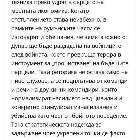
техника пряко удрят в сърцето на
местната икономика. Когато
отстъплението става неизбежно, в
рамките на румънските части се
изговарят и обещания, че земята южно от
Дунав ще бъде раздадена на войниците
след войната, което превръща терора в
инструмент за „прочистване“ на бъдещите
парцели. Тази реторика не остава само на
ниво слухове, а се подплътява от команди
и речи на дружинни командири, които
нормализират насилието над цивилни и
конкретно стимулират изнасилвания и
убийства като част от бойното поведение.
Така стратегическата надежда за
задържане чрез укрепени точки де факто