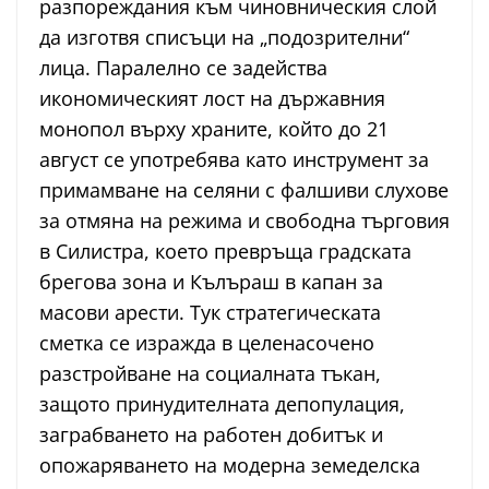
разпореждания към чиновническия слой
да изготвя списъци на „подозрителни“
лица. Паралелно се задейства
икономическият лост на държавния
монопол върху храните, който до 21
август се употребява като инструмент за
примамване на селяни с фалшиви слухове
за отмяна на режима и свободна търговия
в Силистра, което превръща градската
брегова зона и Кълъраш в капан за
масови арести. Тук стратегическата
сметка се изражда в целенасочено
разстройване на социалната тъкан,
защото принудителната депопулация,
заграбването на работен добитък и
опожаряването на модерна земеделска