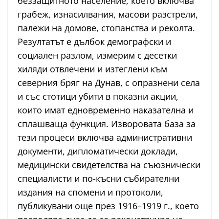
беззащитното население, което включва
грабеж, изнасилвания, масови разстрели,
палежи на домове, стопанства и реколта.
Резултатът е дълбок демографски и
социален разлом, измерим с десетки
хиляди отвлечени и изтеглени към
северния бряг на Дунав, с опразнени села
и със стотици убити в показни акции,
които имат едновременно наказателна и
сплашваща функция. Изворовата база за
тези процеси включва административни
документи, дипломатически доклади,
медицински свидетелства на съюзнически
специалисти и по-късни събирателни
издания на спомени и протоколи,
публикувани още през 1916–1919 г., което