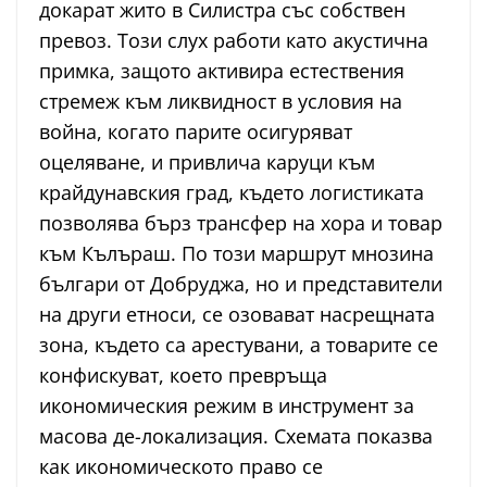
докарат жито в Силистра със собствен
превоз. Този слух работи като акустична
примка, защото активира естествения
стремеж към ликвидност в условия на
война, когато парите осигуряват
оцеляване, и привлича каруци към
крайдунавския град, където логистиката
позволява бърз трансфер на хора и товар
към Кълъраш. По този маршрут мнозина
българи от Добруджа, но и представители
на други етноси, се озовават насрещната
зона, където са арестувани, а товарите се
конфискуват, което превръща
икономическия режим в инструмент за
масова де-локализация. Схемата показва
как икономическото право се