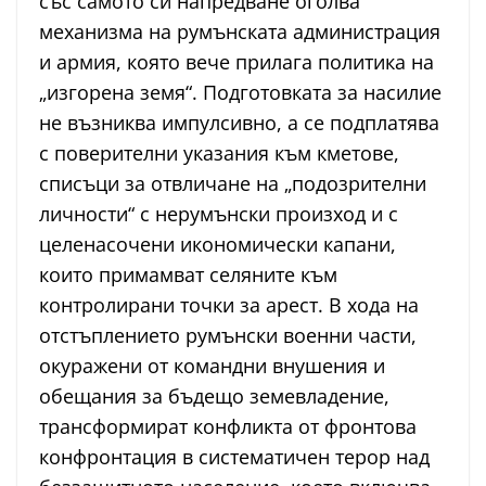
със самото си напредване оголва
механизма на румънската администрация
и армия, която вече прилага политика на
„изгорена земя“. Подготовката за насилие
не възниква импулсивно, а се подплатява
с поверителни указания към кметове,
списъци за отвличане на „подозрителни
личности“ с нерумънски произход и с
целенасочени икономически капани,
които примамват селяните към
контролирани точки за арест. В хода на
отстъплението румънски военни части,
окуражени от командни внушения и
обещания за бъдещо земевладение,
трансформират конфликта от фронтова
конфронтация в систематичен терор над