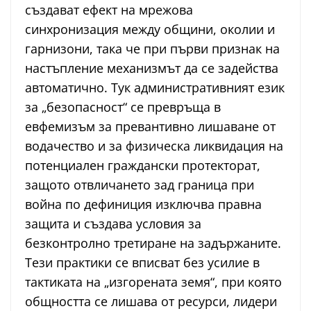
създават ефект на мрежова
синхронизация между общини, околии и
гарнизони, така че при първи признак на
настъпление механизмът да се задейства
автоматично. Тук административният език
за „безопасност“ се превръща в
евфемизъм за превантивно лишаване от
водачество и за физическа ликвидация на
потенциален граждански протекторат,
защото отвличането зад граница при
война по дефиниция изключва правна
защита и създава условия за
безконтролно третиране на задържаните.
Тези практики се вписват без усилие в
тактиката на „изгорената земя“, при която
общността се лишава от ресурси, лидери