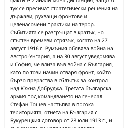
фактите и аналитична дистанция, защото
тук се пресичат стратегически решения на
държави, рухващи фронтове и
целенасочени практики на терор.
Събитията се разгръщат в кратък, но
сгъстен времеви отрязък, когато на 27
август 1916 г. Румъния обявява война на
Австро-Унгария, а на 30 август уведомява
и София, че влиза във война с България,
като по този начин отваря фронт, който
бързо прераства в сблъсък за контрол
над Южна Добруджа. Третата българска
армия под командването на генерал
Стефан Тошев настъпва в посока
територията, отнета на България с
Букурещкия договор от 28 юли 1913 г., и