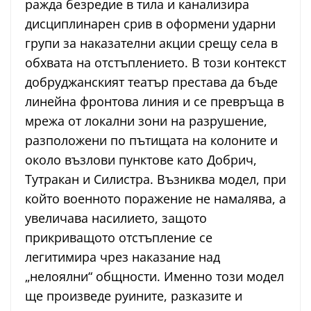
ражда безредие в тила и канализира
дисциплинарен срив в оформени ударни
групи за наказателни акции срещу села в
обхвата на отстъплението. В този контекст
добруджанският театър престава да бъде
линейна фронтова линия и се превръща в
мрежа от локални зони на разрушение,
разположени по пътищата на колоните и
около възлови пунктове като Добрич,
Тутракан и Силистра. Възниква модел, при
който военното поражение не намалява, а
увеличава насилието, защото
прикриващото отстъпление се
легитимира чрез наказание над
„нелоялни“ общности. Именно този модел
ще произведе руините, разказите и