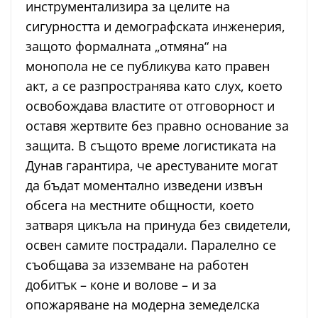
инструментализира за целите на
сигурността и демографската инженерия,
защото формалната „отмяна“ на
монопола не се публикува като правен
акт, а се разпространява като слух, което
освобождава властите от отговорност и
оставя жертвите без правно основание за
защита. В същото време логистиката на
Дунав гарантира, че арестуваните могат
да бъдат моментално изведени извън
обсега на местните общности, което
затваря цикъла на принуда без свидетели,
освен самите пострадали. Паралелно се
съобщава за изземване на работен
добитък – коне и волове – и за
опожаряване на модерна земеделска