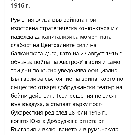
1916 г.
Румъния влиза във войната при
изострена стратегическа конюнктура и с
надежда да капитализира моментната
слабост на Централните сили на
балканската дъга, като на 27 август 1916 г.
обявява война на Австро-Унгария и само
три дни по-късно уведомява официално
България за състояние на война, което по
същество отваря добруджански театър на
бойни действия. Тези решения не висят
във въздуха, а стъпват върху пост-
бухаресткия ред след 28 юли 1913 г.,
когато Южна Добруджа е отнета от
България и включването ѝ в румънската