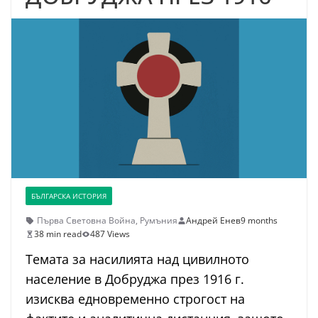
БЪЛГАРСКА ИСТОРИЯ
Първа Световна Война
,
Румъния
Андрей Енев
9 months
38 min read
487 Views
Темата за насилията над цивилното
население в Добруджа през 1916 г.
изисква едновременно строгост на