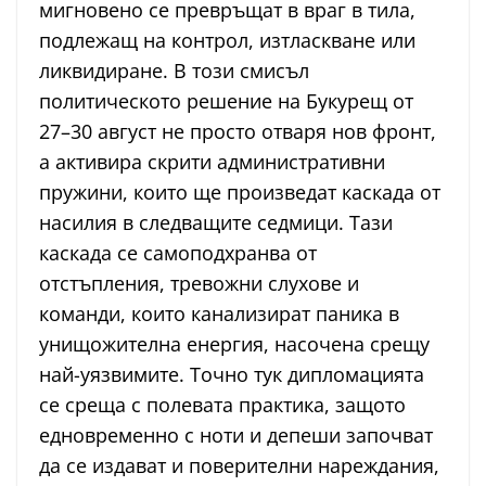
мигновено се превръщат в враг в тила,
подлежащ на контрол, изтласкване или
ликвидиране. В този смисъл
политическото решение на Букурещ от
27–30 август не просто отваря нов фронт,
а активира скрити административни
пружини, които ще произведат каскада от
насилия в следващите седмици. Тази
каскада се самоподхранва от
отстъпления, тревожни слухове и
команди, които канализират паника в
унищожителна енергия, насочена срещу
най-уязвимите. Точно тук дипломацията
се среща с полевата практика, защото
едновременно с ноти и депеши започват
да се издават и поверителни нареждания,