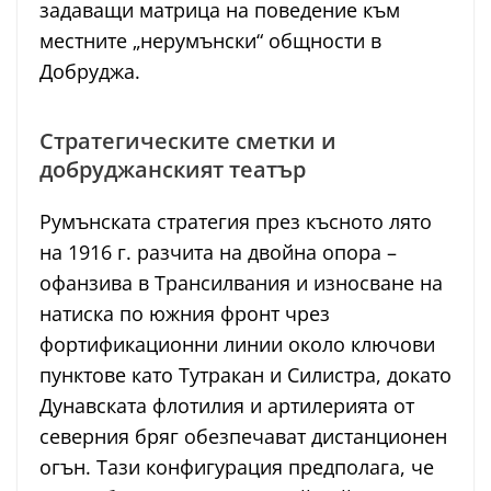
задаващи матрица на поведение към
местните „нерумънски“ общности в
Добруджа.
Стратегическите сметки и
добруджанският театър
Румънската стратегия през късното лято
на 1916 г. разчита на двойна опора –
офанзива в Трансилвания и износване на
натиска по южния фронт чрез
фортификационни линии около ключови
пунктове като Тутракан и Силистра, докато
Дунавската флотилия и артилерията от
северния бряг обезпечават дистанционен
огън. Тази конфигурация предполага, че