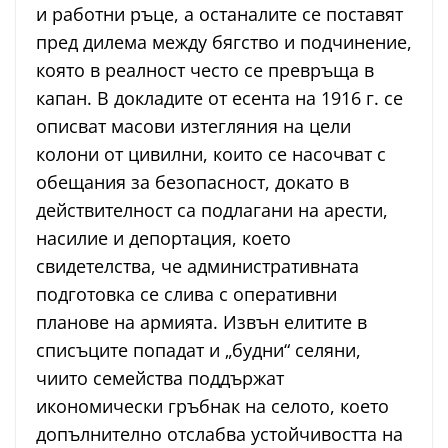
и работни ръце, а останалите се поставят
пред дилема между бягство и подчинение,
която в реалност често се превръща в
капан. В докладите от есента на 1916 г. се
описват масови изтегляния на цели
колони от цивилни, които се насочват с
обещания за безопасност, докато в
действителност са подлагани на арести,
насилие и депортация, което
свидетелства, че административната
подготовка се слива с оперативни
планове на армията. Извън елитите в
списъците попадат и „будни“ селяни,
чиито семейства поддържат
икономически гръбнак на селото, което
допълнително отслабва устойчивостта на