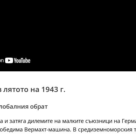
 лятото на 1943 г.
глобалния обрат
та и затяга дилемите на малките съюзници на Герм
победима Вермахт-машина. В средиземноморския 