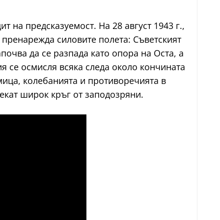
на предсказуемост. На 28 август 1943 г.,
че пренарежда силовите полета: Съветският
очва да се разпада като опора на Оста, а
я се осмисля всяка следа около кончината
мица, колебанията и противоречията в
екат широк кръг от заподозряни.