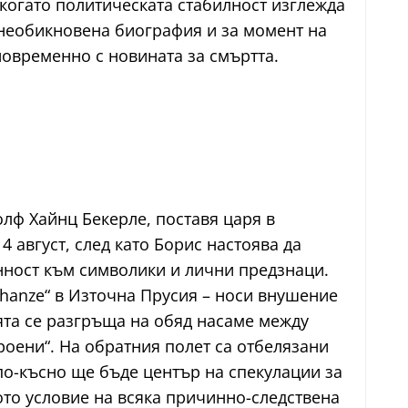
когато политическата стабилност изглежда
 необикновена биография и за момент на
новременно с новината за смъртта.
олф Хайнц Бекерле, поставя царя в
4 август, след като Борис настоява да
онност към символики и лични предзнаци.
chanze“ в Източна Прусия – носи внушение
ята се разгръща на обяд насаме между
роени“. На обратния полет са отбелязани
по-късно ще бъде център на спекулации за
то условие на всяка причинно-следствена