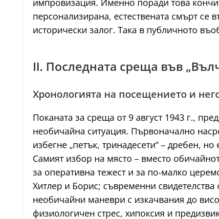
импровизация. Именно поради това кончин
персонализирана, естествената смърт се 
исторически залог. Така в публичното въо
II. Последната среща във „Въл
Хронологията на посещението и нег
Поканата за среща от 9 август 1943 г., п
необичайна ситуация. Първоначално насроче
избегне „петък, тринадесети“ – дребен, н
Самият избор на място – вместо обичайнот
за оперативна тежест и за по-малко цере
Хитлер и Борис; съвременни свидетелства 
необичайни маневри с изкачвания до висо
физиологичен стрес, хипоксия и предизви