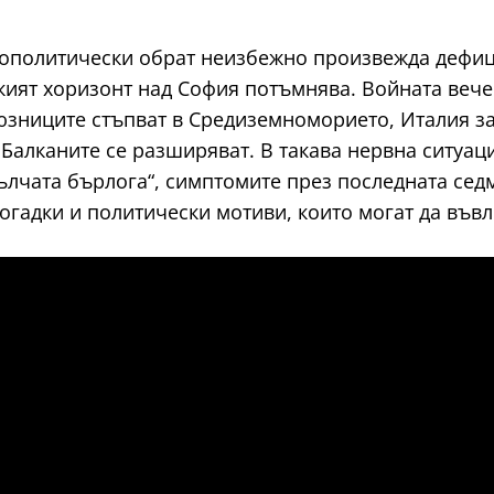
ополитически обрат неизбежно произвежда дефицит 
ческият хоризонт над София потъмнява. Войната ве
зниците стъпват в Средиземноморието, Италия зап
алканите се разширяват. В такава нервна ситуаци
ълчата бърлога“, симптомите през последната сед
гадки и политически мотиви, които могат да въвл