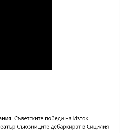
ания. Съветските победи на Изток
театър Съюзниците дебаркират в Сицилия