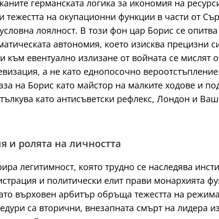
лканите германската логика за икономия на ресур
и тежестта на окупационни функции в части от Съ
езусловна лоялност. В този фон цар Борис се опит
матическата автономия, което изисква прецизни 
 към евентуално излизане от войната се мислят о
визация, а не като еднопосочно вероотстъпление 
за на Борис като майстор на малките ходове и по
 тълкува като антисъветски рефлекс, Лондон и Ва
 и ролята на личността
ра легитимност, която трудно се наследява инст
трация и политически елит прави монархията фу
ато върховен арбитър обръща тежестта на режима 
цедури са вторични, внезапната смърт на лидера 