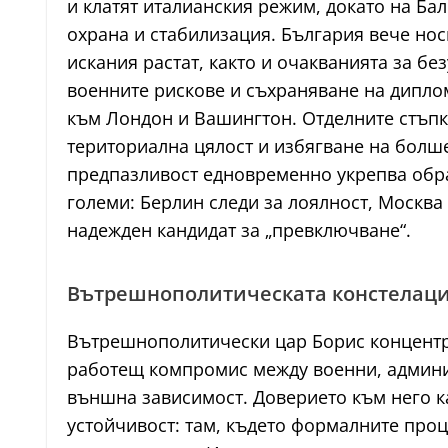
и клатят италианския режим, докато на Ба
охрана и стабилизация. България вече нос
искания растат, както и очакванията за б
военните рискове и съхраняване на дипло
към Лондон и Вашингтон. Отделните стъпки
териториална цялост и избягване на болше
предпазливост едновременно укрепва обра
големи: Берлин следи за лоялност, Москва
надежден кандидат за „превключване“.
Вътрешнополитическата констелация
Вътрешнополитически цар Борис концентри
работещ компромис между военни, админис
външна зависимост. Доверието към него к
устойчивост: там, където формалните про