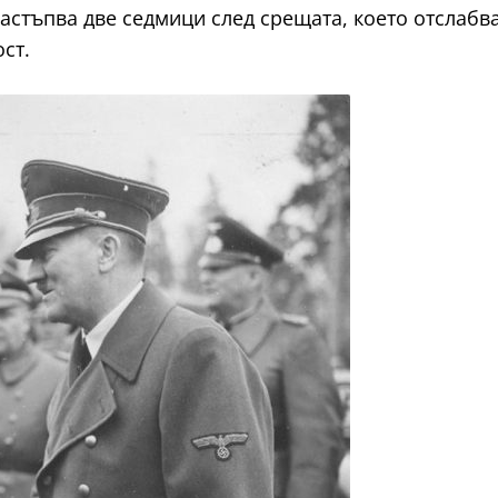
настъпва две седмици след срещата, което отслабв
ст.