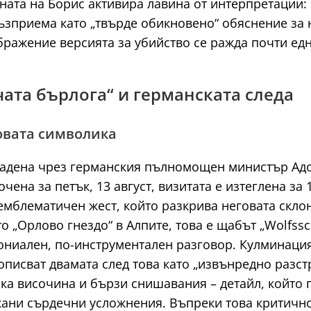
ата на Борис активира лавина от интерпретации: 
възприема като „твърде обикновено“ обяснение за
бражение версията за убийство се ражда почти ед
чата бърлога“ и германската следа
овата символика
редадена чрез германския пълномощен министър Ад
на за петък, 13 август, визитата е изтеглена за 1
о емблематичен жест, който разкрива неговата скл
о „Орлово гнездо“ в Алпите, това е щабът „Wolfss
мониален, по-инструментален разговор. Кулминаци
описват двамата след това като „извънредно разст
ка височина и бързи снишавания – детайл, който 
кани сърдечни усложнения. Въпреки това критично