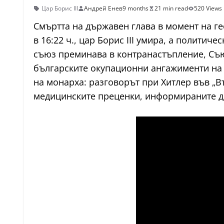
Цар Борис III
Андрей Енев
9 months
21 min read
520 Views
Смъртта на държавен глава в момент на ге
в 16:22 ч., цар Борис III умира, а полити
съюз преминава в контранастъпление, Съю
българските окупационни ангажименти на Б
на монарха: разговорът при Хитлер във „В
медицинските преценки, информираните до