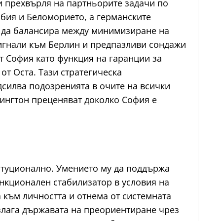
си прехвърля на партньорите задачи по
рбия и Беломорието, а германските
ва да балансира между минимизиране на
сигнали към Берлин и предпазливи сондажи
т София като функция на гаранции за
от Оста. Тази стратегическа
дсилва подозренията в очите на всички
шингтон преценяват доколко София е
итуционално. Умението му да поддържа
нкционален стабилизатор в условия на
към личността и отнема от системната
излага държавата на преориентиране чрез