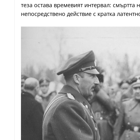
теза остава времевият интервал: смъртта 
непосредствено действие с кратка латентно