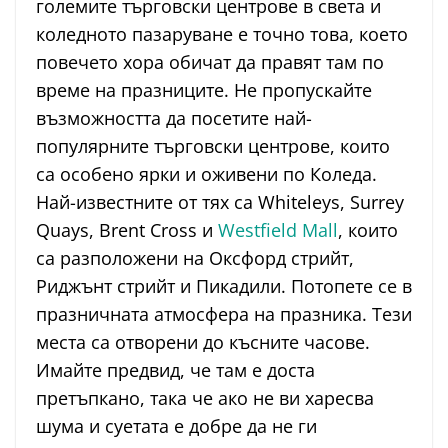
големите търговски центрове в света и
коледното пазаруване е точно това, което
повечето хора обичат да правят там по
време на празниците. Не пропускайте
възможността да посетите най-
популярните търговски центрове, които
са особено ярки и оживени по Коледа.
Най-известните от тях са Whiteleys, Surrey
Quays, Brent Cross и
Westfield Mall
, които
са разположени на Оксфорд стрийт,
Риджънт стрийт и Пикадили. Потопете се в
празничната атмосфера на празника. Тези
места са отворени до късните часове.
Имайте предвид, че там е доста
претъпкано, така че ако не ви харесва
шума и суетата е добре да не ги