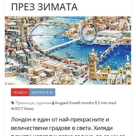
ПРЕЗ ЗИМАТА
ЛОНДОН
БЪЛГАРИ В UK
Празници
,
туризъм
Андрей Енев
9 months
2 min read
3017 Views
Лондон е един от най-прекрасните и
величествени градове в света. Хиляди