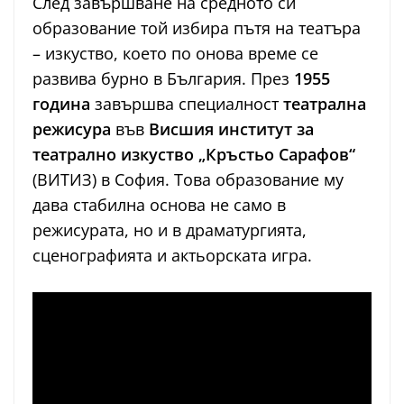
След завършване на средното си
образование той избира пътя на театъра
– изкуство, което по онова време се
развива бурно в България. През
1955
година
завършва специалност
театрална
режисура
във
Висшия институт за
театрално изкуство „Кръстьо Сарафов“
(ВИТИЗ) в София. Това образование му
дава стабилна основа не само в
режисурата, но и в драматургията,
сценографията и актьорската игра.