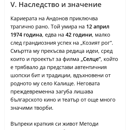
V. Наследство и значение
Кариерата на Андонов приключва
трагично рано. Той умира на
12 април
1974 година
, едва на
42 години
, малко
след грандиозния успех на „Козият рог“.
Смъртта му прекъсва редица идеи, сред
които и проектът за филма
„Селце“
, който
е трябвало да представи автентичния
шопски бит и традиции, вдъхновени от
родното му село Калище. Неговата
преждевременна загуба лишава
българското кино и театър от още много
значими творби.
Въпреки краткия си живот Методи