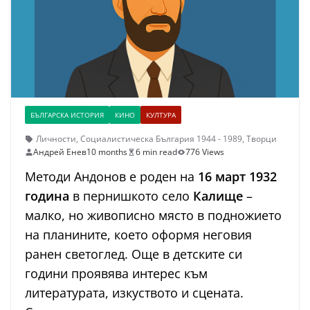
БЪЛГАРСКА ИСТОРИЯ
КИНО
КУЛТУРА
Личности
,
Социалистическа България 1944 - 1989
,
Творци
Андрей Енев
10 months
6 min read
776 Views
Методи Андонов е роден на
16 март 1932
година
в пернишкото село
Калище
–
малко, но живописно място в подножието
на планините, което оформя неговия
ранен светоглед. Още в детските си
години проявява интерес към
литературата, изкуството и сцената.