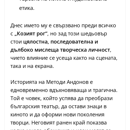
етика.
Днес името му е свързвано преди всичко
с
„Козият рог“
, но зад този шедьовър
стои
цялостна, последователна и
дълбоко мислеща творческа личност
,
чието влияние се усеща както на сцената,
така и на екрана.
Историята на Методи Андонов е
едновременно вдъхновяваща и трагична.
Той е човек, който успява да преобрази
българския театър, да остави знаци в
киното и да оформи нови поколения
творци. Неговият ранен край показва