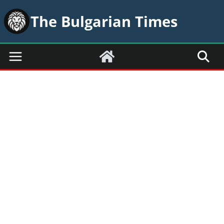
Skip
The Bulgarian Times
to
content