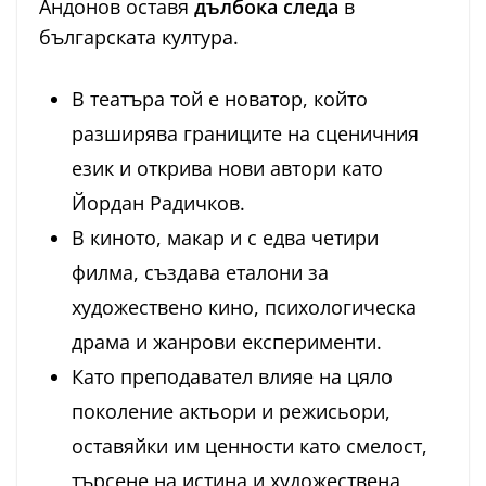
Андонов оставя
дълбока следа
в
българската култура.
В театъра той е новатор, който
разширява границите на сценичния
език и открива нови автори като
Йордан Радичков.
В киното, макар и с едва четири
филма, създава еталони за
художествено кино, психологическа
драма и жанрови експерименти.
Като преподавател влияе на цяло
поколение актьори и режисьори,
оставяйки им ценности като смелост,
търсене на истина и художествена