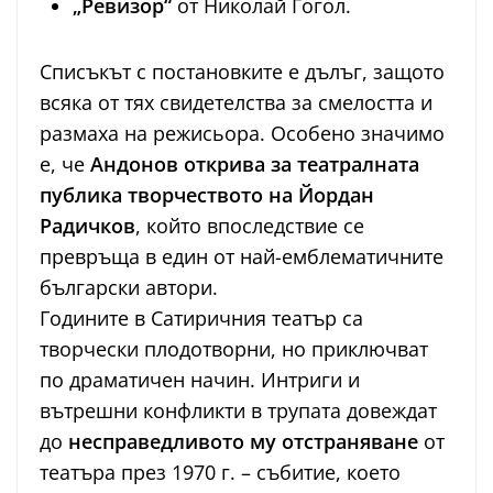
„Ревизор“
от Николай Гогол.
Списъкът с постановките е дълъг, защото
всяка от тях свидетелства за смелостта и
размаха на режисьора. Особено значимо
е, че
Андонов открива за театралната
публика творчеството на Йордан
Радичков
, който впоследствие се
превръща в един от най-емблематичните
български автори.
Годините в Сатиричния театър са
творчески плодотворни, но приключват
по драматичен начин. Интриги и
вътрешни конфликти в трупата довеждат
до
несправедливото му отстраняване
от
театъра през 1970 г. – събитие, което