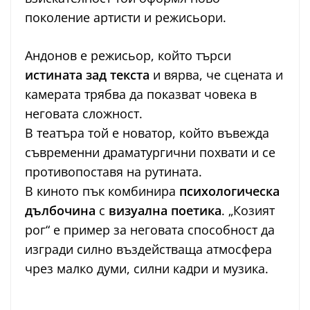
поколение артисти и режисьори.
Андонов е режисьор, който търси
истината зад текста
и вярва, че сцената и
камерата трябва да показват човека в
неговата сложност.
В театъра той е новатор, който въвежда
съвременни драматургични похвати и се
противопоставя на рутината.
В киното пък комбинира
психологическа
дълбочина
с
визуална поетика
. „Козият
рог“ е пример за неговата способност да
изгради силно въздействаща атмосфера
чрез малко думи, силни кадри и музика.