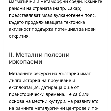
магматични и метаморфни среди. Южните
райони на страната (напр. Сакар)
представляват млад вулканогенен пояс,
където продължаващата тектонска
активност поддържа потенциал за нови
открития.
II. Метални полезни
изкопаеми
Металните ресурси на България имат
дълга история на проучване и
експлоатация, датираща още от
праисторически времена. Те са били
основа на местни култури, на развитието
на ранните металургични центрове и по-