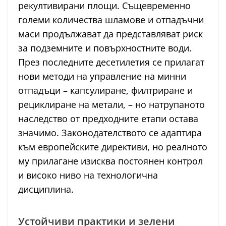
рекултивирани площи. Същевременно
големи количества шламове и отпадъчни
маси продължават да представляват риск
за подземните и повърхностните води.
През последните десетилетия се прилагат
нови методи на управление на минни
отпадъци – капсулиране, филтриране и
рециклиране на метали, – но натрупаното
наследство от предходните етапи остава
значимо. Законодателството се адаптира
към европейските директиви, но реалното
му прилагане изисква постоянен контрол
и високо ниво на технологична
дисциплина.
Устойчиви практики и зелени