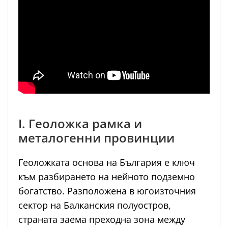
I. Геоложка рамка и
металогенни провинции
Геоложката основа на България е ключ
към разбирането на нейното подземно
богатство. Разположена в югоизточния
сектор на Балканския полуостров,
страната заема преходна зона между