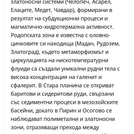
златоносни системи (Челопеч, Асарел,
Елаците, Медет, Чавдар), формирани в
резултат на субдукционни процеси и
магматично-хидротермална активност.
Родопската зона е известна с оловно-
цинковите си находища (Мадан, Рудозем,
Златоград), където метаморфизмът и
циркулацията на нискотемпературни
флуиди са създали уникални рудни тела с
висока концентрация на галенит и
сфалерит. В Стара планина се откриват
баритови и сидеритови руди, свързани
със седиментни процеси в мезозойските
басейни, докато в Пирин и Осогово се
наблюдават полиметални и златоносни
зони, отразяващи прехода между