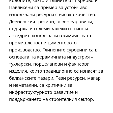
Родопите, както и глините от Търново и
Павликени са пример за устойчиво
използвани ресурси с високо качество.
Девненският регион, освен варовици,
съдържа и големи залежи от гипс и
анхидрит, използвани в химическата
промишленост и циментовото
производство. Глинените суровини са в
основата на керамичната индустрия –
тухларски, порцеланови и фаянсови
изделия, които традиционно се изнасят за
балканските пазари. Тези ресурси, макар
и неметални, са критични за
инфраструктурното развитие и
поддържането на строителния сектор.