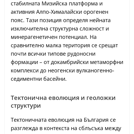
стабилната Мизийска платформа и
активния Алпо-Хималайски орогенен
пояс. Тази позиция определя нейната
изключителна структурна сложност и
минерагенетичен потенциал. На
сравнително малка територия се срещат
почти всички типове рудоносни
формации – от докамбрийски метаморфни
комплекси до неогенски вулканогенно-
седиментни басейни.
Тектонична еволюция и геоложки
структури
Тектоничната еволюция на България се
разглежда в контекста на сблъсъка между