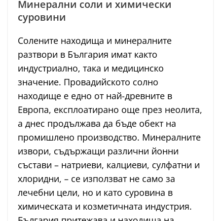
Минерални соли и химически
суровини
Солените находища и минералните
разтвори в България имат както
индустриално, така и медицинско
значение. Провадийското солно
находище е едно от най-древните в
Европа, експлоатирано още през неолита,
а днес продължава да бъде обект на
промишлено производство. Минералните
извори, съдържащи различни йонни
състави – натриеви, калциеви, сулфатни и
хлоридни, – се използват не само за
лечебни цели, но и като суровина в
химическата и козметичната индустрия.
България притежава и находища на