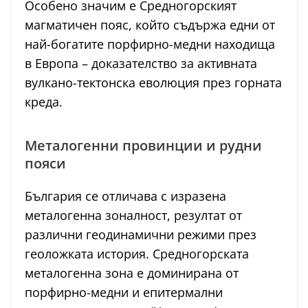
Особено значим е Средногорският
магматичен пояс, който съдържа едни от
най-богатите порфирно-медни находища
в Европа – доказателство за активната
вулкано-тектонска еволюция през горната
креда.
Металогенни провинции и рудни
пояси
България се отличава с изразена
металогенна зоналност, резултат от
различни геодинамични режими през
геоложката история. Средногорската
металогенна зона е доминирана от
порфирно-медни и епитермални