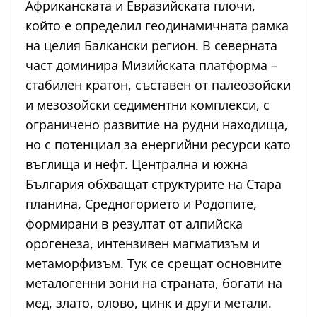
Африканската и Евразийската плочи,
който е определил геодинамичната рамка
на целия Балкански регион. В северната
част доминира Мизийската платформа –
стабилен кратон, съставен от палеозойски
и мезозойски седиментни комплекси, с
ограничено развитие на рудни находища,
но с потенциал за енергийни ресурси като
въглища и нефт. Централна и южна
България обхващат структурите на Стара
планина, Средногорието и Родопите,
формирани в резултат от алпийска
орогенеза, интензивен магматизъм и
метаморфизъм. Тук се срещат основните
металогенни зони на страната, богати на
мед, злато, олово, цинк и други метали.