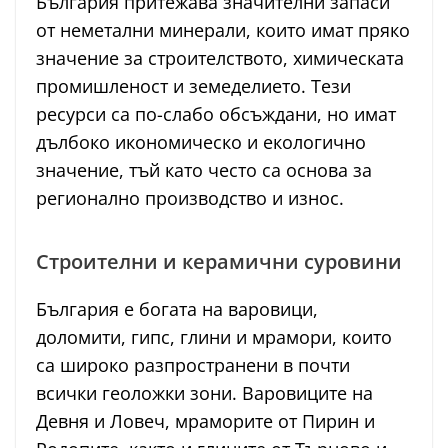
България притежава значителни запаси
от неметални минерали, които имат пряко
значение за строителството, химическата
промишленост и земеделието. Тези
ресурси са по-слабо обсъждани, но имат
дълбоко икономическо и екологично
значение, тъй като често са основа за
регионално производство и износ.
Строителни и керамични суровини
България е богата на варовици,
доломити, гипс, глини и мрамори, които
са широко разпространени в почти
всички геоложки зони. Варовиците на
Девня и Ловеч, мраморите от Пирин и