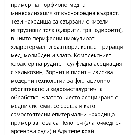
пример на порфирно-медна
минерализация от къснокредна възраст.
Тези находища са свързани с кисели
интрузивни тела (диорити, гранодиорити),
в чиито периферии циркулират
хидротермални разтвори, концентриращи
мед, молибден и злато. Комплексният
характер на рудите – сулфидна асоциация
с халькозин, борнит и пирит – изисква
модерни технологии за флотационно
обогатяване и хидрометалургична
обработка. Златото, често асоциирано с
медни системи, се среща и като
самостоятелни епитермални находища –
пример за това са Челопеч (злато-медно-
арсенови руди) и Ада тепе край