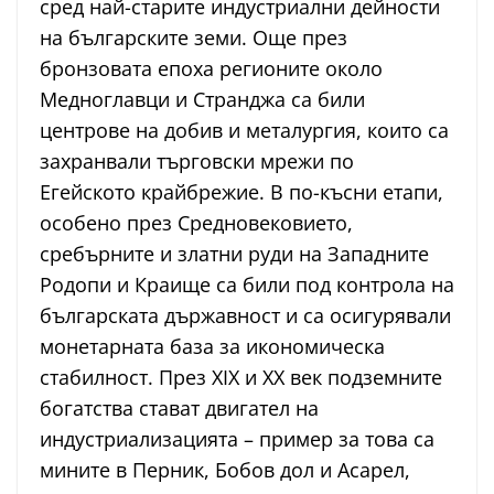
сред най-старите индустриални дейности
на българските земи. Още през
бронзовата епоха регионите около
Медноглавци и Странджа са били
центрове на добив и металургия, които са
захранвали търговски мрежи по
Егейското крайбрежие. В по-късни етапи,
особено през Средновековието,
сребърните и златни руди на Западните
Родопи и Краище са били под контрола на
българската държавност и са осигурявали
монетарната база за икономическа
стабилност. През XIX и XX век подземните
богатства стават двигател на
индустриализацията – пример за това са
мините в Перник, Бобов дол и Асарел,