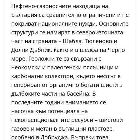
Нефтено-газоносните находища на
България са сравнително ограничени и не
покриват националните нужди. Основните
структури се намират в североизточната
част на страната – Шабла, Тюленово и
Долни Дъбник, както и в шелфа на Черно
море. Геоложки те са свързани с
неокомски и палеогенски пясъчници и
карбонатни колектори, където нефтът е
генериран от органично богати шисти в
дълбоките части на басейна. В
последните години вниманието се
насочва към потенциала на
неконвенционалните ресурси – шистови
газове и метан в въглищни пластове,
особено в Добруджа. Въпреки това,