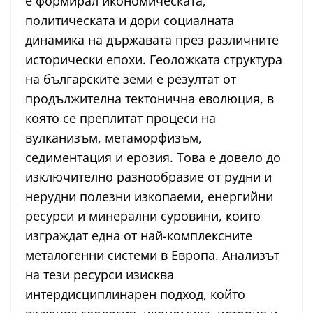
е формирал икономическата,
политическата и дори социалната
динамика на държавата през различните
исторически епохи. Геоложката структура
на българските земи е резултат от
продължителна тектонична еволюция, в
която се преплитат процеси на
вулканизъм, метаморфизъм,
седиментация и ерозия. Това е довело до
изключително разнообразие от рудни и
нерудни полезни изкопаеми, енергийни
ресурси и минерални суровини, които
изграждат една от най-комплексните
металогенни системи в Европа. Анализът
на тези ресурси изисква
интердисциплинарен подход, който