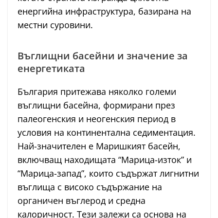
енергийна инфраструктура, базирана на
местни суровини.
Въглищни басейни и значение за
енергетиката
България притежава няколко големи
въглищни басейна, формирани през
палеогенския и неогенския период в
условия на континентална седиментация.
Най-значителен е Маришкият басейн,
включващ находищата “Марица-изток” и
“Марица-запад”, които съдържат лигнитни
въглища с високо съдържание на
органичен въглерод и средна
калоричност. Тези залежи са основа на