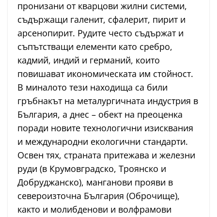
пронизани от кварцови жилни системи,
съдържащи галенит, сфалерит, пирит и
арсенопирит. Рудите често съдържат и
съпътстващи елементи като сребро,
кадмий, индий и германий, които
повишават икономическата им стойност.
В миналото тези находища са били
гръбнакът на металургичната индустрия в
България, а днес – обект на преоценка
поради новите технологични изисквания
и международни екологични стандарти.
Освен тях, страната притежава и железни
руди (в Крумовградско, Троянско и
Добруджанско), манганови прояви в
североизточна България (Оброчище),
както и молибденови и волфрамови