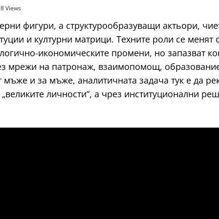
8 Views
ерни фигури, а структурообразуващи актьори, чие
уции и културни матрици. Техните роли се менят 
ологично-икономическите промени, но запазват ко
ез мрежи на патронаж, взаимопомощ, образование
т мъже и за мъже, аналитичната задача тук е да р
„великите личности“, а чрез институционални реш