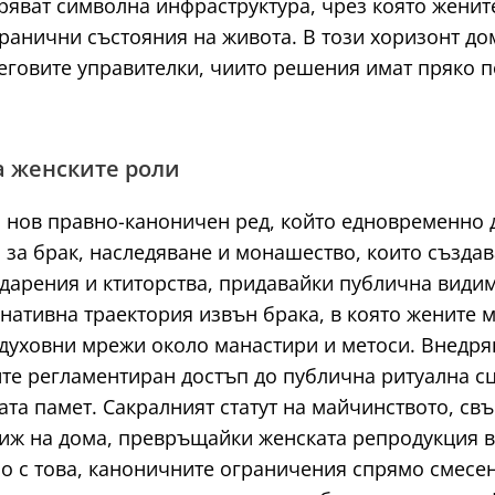
яват символна инфраструктура, чрез която жените
гранични състояния на живота. В този хоризонт д
неговите управителки, чиито решения имат пряко 
а женските роли
нов правно-каноничен ред, който едновременно 
за брак, наследяване и монашество, които създав
 дарения и ктиторства, придавайки публична видим
тивна траектория извън брака, в която жените мо
духовни мрежи около манастири и метоси. Внедря
ите регламентиран достъп до публична ритуална сц
ата памет. Сакралният статут на майчинството, свъ
иж на дома, превръщайки женската репродукция в
 с това, каноничните ограничения спрямо смесени