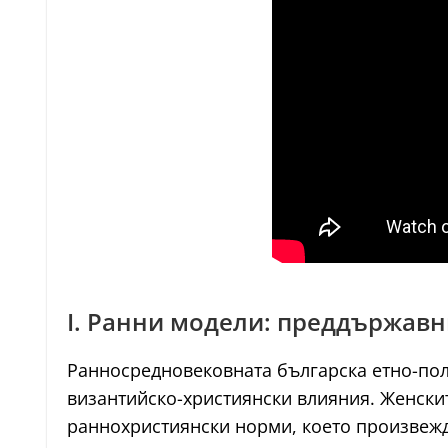
I. Ранни модели: преддържавни
Ранносредновековната българска етно-пол
византийско-християнски влияния. Женскит
раннохристиянски норми, което произвежд