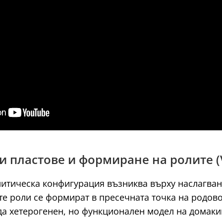
 пластове и формиране на ролите (VI
итическа конфигурация възниква върху наслагване
е роли се формират в пресечната точка на родово
а хетерогенен, но функционален модел на домакин