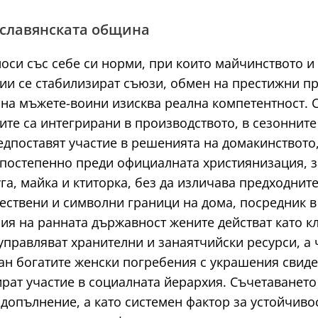
 славянската община
оси със себе си норми, при които майчинството и
ии се стабилизират съюзи, обмен на престижни пр
 на мъжете-воини изисква реална компетентност. 
ите са интегрирани в производството, в сезонните
дпоставят участие в решенията на домакинството,
постепенно преди официалната християнизация, за
а, майка и ктиторка, без да изличава предходнит
ествени и символни граници на дома, посредник в
ия на ранната държавност жените действат като к
управляват хранителни и занаятчийски ресурси, а
н богатите женски погребения с украшения свидете
ират участие в социалната йерархия. Съчетаването
 допълнение, а като системен фактор за устойчиво