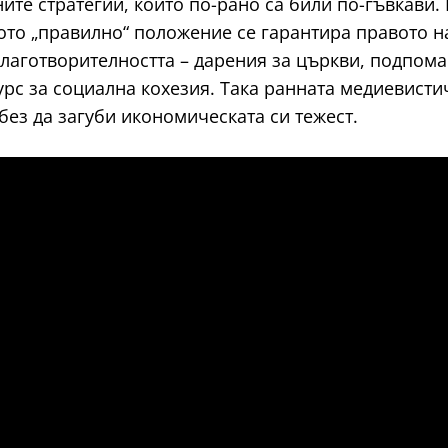
е стратегии, които по-рано са били по-гъвкави. 
ото „правилно“ положение се гарантира правото на
лаготворителността – дарения за църкви, подпома
рс за социална кохезия. Така ранната медиевисти
ез да загуби икономическата си тежест.