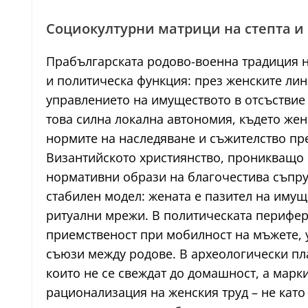
Социокултурни матрици на степта и
Прабългарската родово-военна традиция н
и политическа функция: през женските лин
управлението на имуществото в отсъствие
това силна локална автономия, където жен
нормите на наследяване и съжителство пре
Византийското християнство, проникващо 
нормативни образи на благочестива съпруг
стабилен модел: жената е пазител на имущ
ритуални мрежи. В политическата перифер
приемственост при мобилност на мъжете, 
съюзи между родове. В археологически пла
които не се свеждат до домашност, а марк
рационализация на женския труд – не като