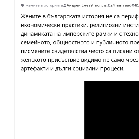
жените в историята
Андрей Енев
9 months
24 min read
85
Жените в българската история не са периф
икономически практики, религиозни инстит
динамиката на имперските рамки и с техн
семейното, общностното и публичното пр
писмените свидетелства често са писани о
женското присъствие видимо не само чрез 
артефакти и дълги социални процеси.