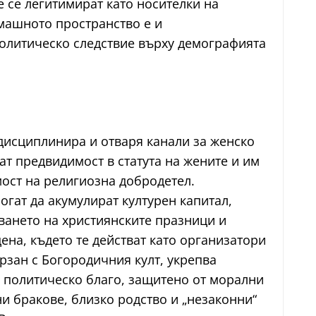
 се легитимират като носителки на
омашното пространство е и
политическо следствие върху демографията
дисциплинира и отваря канали за женско
ат предвидимост в статута на жените и им
ост на религиозна добродетел.
гат да акумулират културен капитал,
ването на християнските празници и
ена, където те действат като организатори
рзан с Богородичния култ, укрепва
 политическо благо, защитено от морални
 бракове, близко родство и „незаконни“