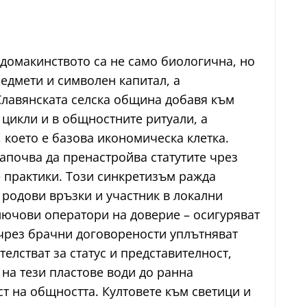
 домакинството са не само биологична, но
едмети и символен капитал, а
Славянската селска община добавя към
 цикли и в общностните ритуали, а
 което е базова икономическа клетка.
почва да пренастройва статутите чрез
е практики. Този синкретизъм ражда
 родови връзки и участник в локални
лючови оператори на доверие – осигуряват
 чрез брачни договорености уплътняват
лстват за статус и представителност,
 на тези пластове води до ранна
ст на общността. Култовете към светици и