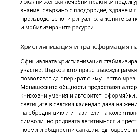
локални женски лечебни практики подсигур
знание, свързано с плодородие, здраве и 
производствено, и ритуално, а жените са 
и мобилизираните ресурси.
Християнизация и трансформация н
Официалната християнизация стабилизира 
участие. Църковното право въвежда рамки 
позволяват да оперират с имущество чрез
Монашеските общности предоставят алтерна
книжовни умения и авторитет, оформяйки 
светиците в селския календар дава на жен
на обредни цикли и пазители на колективн
символично родовата легитимност и прест
норми и общностни санкции. Едновременно