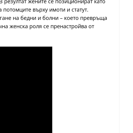
В резултат жените се позиционират като
 потомците върху имоти и статут.
гане на бедни и болни – което превръща
чна женска роля се пренастройва от