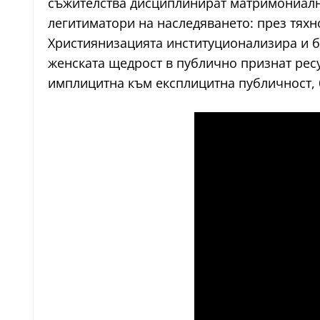
съжителства дисциплинират матримониалнит
легитиматори на наследяването: през тяхн
Християнизацията институционализира и б
женската щедрост в публично признат ресу
имплицитна към експлицитна публичност, б