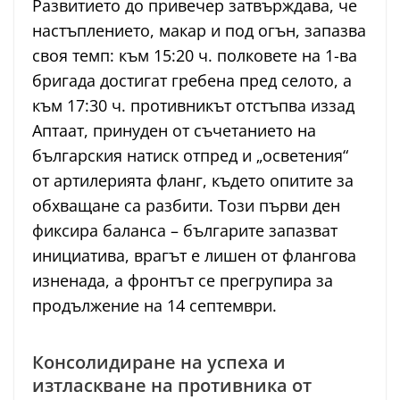
Развитието до привечер затвърждава, че
настъплението, макар и под огън, запазва
своя темп: към 15:20 ч. полковете на 1-ва
бригада достигат гребена пред селото, а
към 17:30 ч. противникът отстъпва иззад
Аптаат, принуден от съчетанието на
българския натиск отпред и „осветения“
от артилерията фланг, където опитите за
обхващане са разбити. Този първи ден
фиксира баланса – българите запазват
инициатива, врагът е лишен от флангова
изненада, а фронтът се прегрупира за
продължение на 14 септември.
Консолидиране на успеха и
изтласкване на противника от