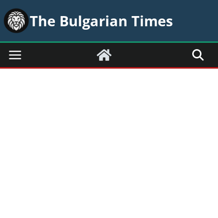
Skip
The Bulgarian Times
to
content