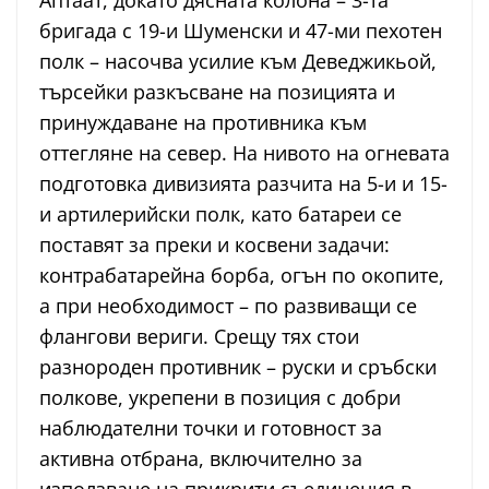
Аптаат, докато дясната колона – 3-та
бригада с 19-и Шуменски и 47-ми пехотен
полк – насочва усилие към Деведжикьой,
търсейки разкъсване на позицията и
принуждаване на противника към
оттегляне на север. На нивото на огневата
подготовка дивизията разчита на 5-и и 15-
и артилерийски полк, като батареи се
поставят за преки и косвени задачи:
контрабатарейна борба, огън по окопите,
а при необходимост – по развиващи се
флангови вериги. Срещу тях стои
разнороден противник – руски и сръбски
полкове, укрепени в позиция с добри
наблюдателни точки и готовност за
активна отбрана, включително за