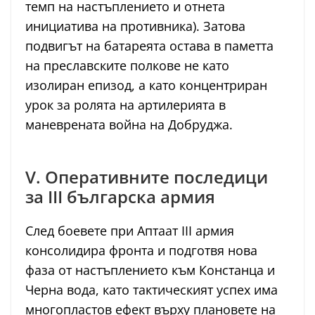
темп на настъплението и отнета
инициатива на противника). Затова
подвигът на батареята остава в паметта
на преславските полкове не като
изолиран епизод, а като концентриран
урок за ролята на артилерията в
маневрената война на Добруджа.
V. Оперативните последици
за III българска армия
След боевете при Аптаат III армия
консолидира фронта и подготвя нова
фаза от настъплението към Констанца и
Черна вода, като тактическият успех има
многопластов ефект върху плановете на