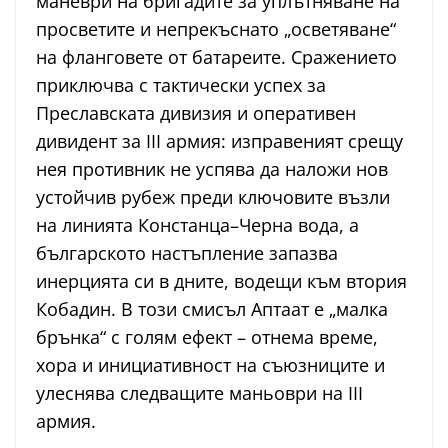
маневри на бригадите за уплътняване на
просветите и непрекъснато „осветяване“
на фланговете от батареите. Сражението
приключва с тактически успех за
Преславската дивизия и оперативен
дивидент за III армия: изправеният срещу
нея противник не успява да наложи нов
устойчив рубеж преди ключовите възли
на линията Констанца–Черна вода, а
българското настъпление запазва
инерцията си в дните, водещи към втория
Кобадин. В този смисъл Аптаат е „малка
брънка“ с голям ефект – отнема време,
хора и инициативност на съюзниците и
улеснява следващите маньоври на III
армия.