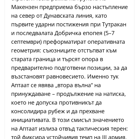
Макензен предприема бързо настъпление
на север от Дунавската линия, като
първите ударни постижения при Тутракан
и последвалата Добричка епопея (5–7
септември) преформатират оперативната
геометрия: съюзниците отстъпват към
старата граница и търсят опора в
предварително подготвени позиции, за да
възстановят равновесието. Именно тук
Аптаат се явява „втора вълна“ на
принуждаване – продължение на натиска,
което не допуска противникът да
консолидира рубеж и да прехване
инициативата. В този смисъл значението
на Аптаат излиза отвъд тактическия терен:
той фиксира устойчивия темп на III армия,