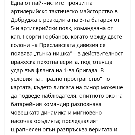
Една от най-чистите прояви на
артилерийско тактическо майсторство в
Добруджа е реакцията на 3-та батарея от
5-и артилерийски полк, командвана от
кап. Георги Горбанов, когато между двете
колони на Преславската дивизия се
появява „тънка нишка“ – в действителност
вражеска пехотна верига, подготвяща
удар във фланга на 1-ва бригада. В
условия на „празно пространство“ по
картата, където липсата на синор можеше
да подведе наблюдателя, опитното око на
батарейния командир разпознава
човешката динамика и мигновено
насочва оръдията; последвалият
шрапнелен огън разпръсква веригата и