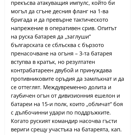
прекъсва атакуващия импулс, който би
могъл да сгъне десния фланг на 1-ва
бригада и да превърне тактическото
напрежение в оперативен срив. Опитът
на руска батарея да „заглуши“
българската се сблъсква с бързото
пренасочване на огъня – 3-та батарея
вступва в кратък, но резултатен
контрабатареен двубой и принуждава
противниковите оръдия да замлъкнат и да
се оттеглят. Междувременно долита и
гаубичен огън от дивизионния ешелон и
батареи на 15-и полк, които „обличат“ боя
с дълбочинни удари по поддръжките.
Когато руският командир насочва гъсти
вериги срещу участъка на батареята, кап.