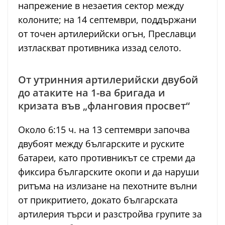
напрежение в незаетия сектор между
колоните; на 14 септември, поддържани
от точен артилерийски огън, Преславци
изтласкват противника иззад селото.
От утринния артилерийски двубой
до атаките на 1-ва бригада и
кризата във „фланговия просвет“
Около 6:15 ч. на 13 септември започва
двубоят между българските и руските
батареи, като противникът се стреми да
фиксира българските окопи и да наруши
ритъма на излизане на пехотните вълни
от прикритието, докато българската
артилерия търси и разстройва групите за