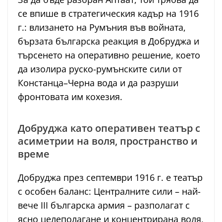
се впише в стратегическия кадър на 1916
г.: влизането на Румъния във войната,
бързата българска реакция в Добруджа и
търсенето на оперативно решение, което
да изолира руско-румънските сили от
Констанца–Черна вода и да разруши
фронтовата им кохезия.
Добруджа като оперативен театър с
асиметрии на воля, пространство и
време
Добруджа през септември 1916 г. е театър
с особен баланс: Централните сили – най-
вече III българска армия – разполагат с
ясно целеполагане и концентрирана воля,