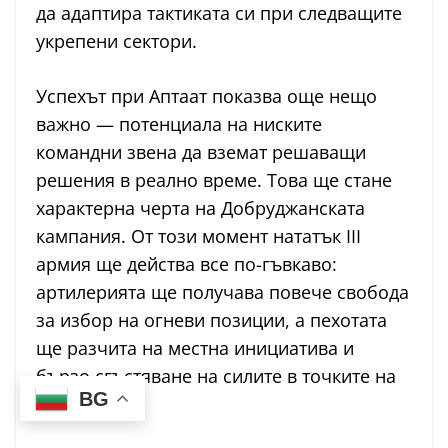
да адаптира тактиката си при следващите
укрепени сектори.
Успехът при Аптаат показва още нещо
важно — потенциала на ниските
командни звена да вземат решаващи
решения в реално време. Това ще стане
характерна черта на Добруджанската
кампания. От този момент нататък III
армия ще действа все по-гъвкаво:
артилерията ще получава повече свобода
за избор на огневи позиции, а пехотата
ще разчита на местна инициатива и
бързо сгъстяване на силите в точките на
BG
пробива.