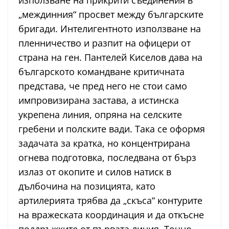
използване на прикрити съединения в
„междинния“ просвет между българските
бригади. Интелигентното използване на
пленничество и разпит на офицери от
страна на ген. Пантелей Киселов дава на
българското командване критичната
представа, че пред него не стои само
импровизирана застава, а истинска
укрепена линия, опряна на селските
гребени и полските вади. Така се оформя
задачата за кратка, но концентрирана
огнева подготовка, последвана от бърз
излаз от окопите и силов натиск в
дълбочина на позицията, като
артилерията трябва да „скъса“ контурите
на вражеската координация и да откъсне