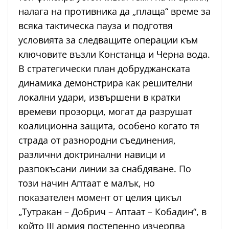
налага на противника да „плаща“ време за
всяка тактическа пауза и подготвя
условията за следващите операции към
ключовите възли Констанца и Черна вода.
В стратегически план добруджанската
динамика демонстрира как решителни
локални удари, извършени в кратки
времеви прозорци, могат да разрушат
коалиционна защита, особено когато тя
страда от разнородни съединения,
различни доктринални навици и
разпокъсани линии за снабдяване. По
този начин Аптаат е малък, но
показателен момент от целия цикъл
„Тутракан – Добрич – Аптаат – Кобадин“, в
който III армия постепенно изчерпва