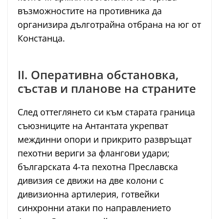
възможностите на противника да
организира дълготрайна отбрана на юг от
Констанца.
II. Оперативна обстановка,
състав и планове на страните
След оттеглянето си към старата граница
съюзниците на Антантата укрепват
междинни опори и прикрито развръщат
пехотни вериги за флангови удари;
българската 4-та пехотна Преславска
дивизия се движи на две колони с
дивизионна артилерия, готвейки
синхронни атаки по направлението