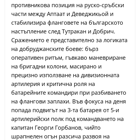
противникова позиция на руско-сръбски
части между Аптаат и Деведжикьой и
стабилизира фланговете на българското
настъпление след Тутракан и Добрич.
Сражението е представително за логиката
на добруджанските боеве: бърз
оперативен ритъм, гъвкаво маневриране
на бригадни колони, масирано и
прецизно използване на дивизионната
артилерия и критична роля на
батарейните командири при разбиването
на флангови заплахи. Във фокуса на деня
попада подвигът на 3-та батарея от 5-и
артилерийски полк под командването на
капитан Георги Горбанов, чийто
шрапнелен огън разсича развоя на