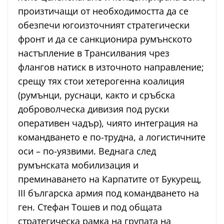
произтичащи от необходимостта да се
обезпечи югоизточният стратегически
фронт и да се санкционира румънското
настъпление в Трансилвания чрез
флангов натиск в източното направление;
срещу тях стои хетерогенна коалиция
(румънци, руснаци, както и сръбска
доброволческа дивизия под руски
оперативен чадър), чиято интеграция на
командването е по-трудна, а логистичните
оси – по-уязвими. Веднага след
румънската мобилизация и
преминаването на Карпатите от Букурещ,
III българска армия под командването на
ген. Стефан Тошев и под общата
стратегическа рамка на групата на