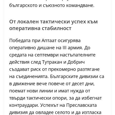
българското и съюзното командване.
От локален тактически успех към
оперативна стабилност
Победата при Аптаат осигурява
оперативно дишане на III армия. До
средата на септември настъпателните
действия след Тутракан и Добрич
създават риск от прекомерно разтягане
на съединенията. Българските дивизии са
в движение вече повече от десет дни,
поемат нови линии и имат нужда от
твърди тактически опори, за да избегнат
контраудари. Успехът на Преславската
дивизия да овладее селото и да изтласка