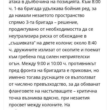
атака в дълбочина на позицията. Към 8:00
ч. 1-ва бригада удължава бойния ред, за
да намали незаетото пространство
спрямо 3-та бригада – решение,
продиктувано от необходимостта да се
неутрализира риска от обхождане в
„съшивката“ на двете колони; около 8:40
ч. дружините излизат от окопите и поемат
към гребена под силен неприятелски
огън. Между 9:00 и 10:00 ч. противникът
пред фронта на бригадата е прикован, но
именно тогава руснаците се възползват
от числено превъзходство, за да обхванат
фланговете на настъпващите – критична
точка възниква вдясно, при незаетия
просвет между колоните. На