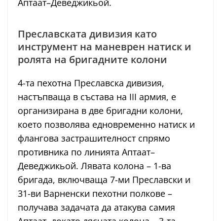
Аптаат–Деведжикьой.
Преславската дивизия като
инструмент на маневрен натиск и
ролята на бригадните колони
4-та пехотна Преславска дивизия,
настъпваща в състава на III армия, е
организирана в две бригадни колони,
което позволява едновременно натиск и
флангова застрашителност спрямо
противника по линията Аптаат–
Деведжикьой. Лявата колона – 1-ва
бригада, включваща 7-ми Преславски и
31-ви Варненски пехотни полкове –
получава задачата да атакува самия