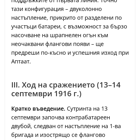
поддръжките от първата линия. Точно
тази конфигурация – двуколонно
настъпление, прикрито от разделени по
участъци батареи, с възможност за бързо
насочване на шрапнелен огън към
неочаквани флангови появи – ще
предреши по-късно и успешния изход при
Аптаат.
III. Ход на сражението (13–14
септември 1916 г.)
Кратко въведение.
Сутринта на 13
септември започва контрабатареен
двубой, следван от настъпление на 1-ва
бригада и изострящо се флангово