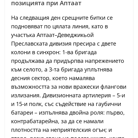
позицията при Аптаат
На следващия ден срещните битки се
подновяват по цялата линия, като в
участъка Аптаат–Деведжикьой
Преславската дивизия пресира с двете
колони в синхрон: 1-ва бригада
продължава да придърпва напрежението
към селото, а 3-та бригада уплътнява
десния сектор, което намалява
възможността за нови вражески флангови
излизания. Дивизионната артилерия – 5-и
и 15-и полк, със съдействие на гаубични
батареи – изпълнява двойна роля: първо,
контрабатарейна, за да се намали
плотността на неприятелския огън; и