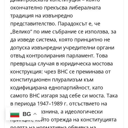
окончателно прекъсва либералната
традиция на извънредно
представителство. Парадоксът е, че
„Велико“ по име събрание се използва, за
да изведе система, която принципно не
допуска извънредни учредителни органи
отвъд контролирания парламент. Това
превръща случая в юридическа мостова
конструкция: чрез ВНС се преминава от
конституционен плурализъм към
кодифицирана еднопартийност, като
самото ВНС изгаря зад себе си моста. Така
в периода 1947–1989 г. отсъствието на
ВНС не е празнина, а идеологически
BG
принцип, който отрежда на конституцията
ролята на нормативна обвивка на