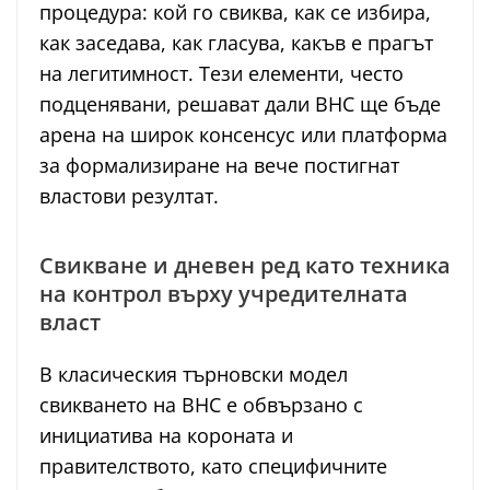
процедура: кой го свиква, как се избира,
как заседава, как гласува, какъв е прагът
на легитимност. Тези елементи, често
подценявани, решават дали ВНС ще бъде
арена на широк консенсус или платформа
за формализиране на вече постигнат
властови резултат.
Свикване и дневен ред като техника
на контрол върху учредителната
власт
В класическия търновски модел
свикването на ВНС е обвързано с
инициатива на короната и
правителството, като специфичните