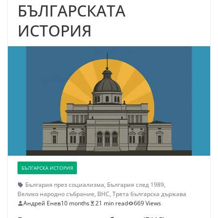
БЪЛГАРСКАТА
ИСТОРИЯ
БЪЛГАРСКА ИСТОРИЯ
България през социализма
,
България след 1989
,
Велико народно събрание
,
ВНС
,
Трета българска държава
Андрей Енев
10 months
21 min read
669 Views