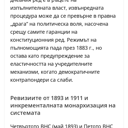
изпълнителната власт, извънредната
процедура може да се превърне в правна
„драга“ на политическа воля, насочена
срещу самите гаранции на
конституционния ред. Режимът на
пълномощията пада през 1883 г., но
остава като предупреждение за
еластичността на учредителните
механизми, когато демократичните
контрапондери са слаби.
Ревизиите от 1893 и 1911 и
инкременталната монархизация на
системата
Четвъртото ВНС (май 1893) и Петото ВНС