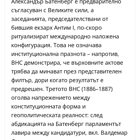
Александър Батенберг е предварително
съгласуван с Великите сили, а
заседанията, председателствани от
бившия екзарх Антим I, по-скоро
ритуализират международно наложена
конфигурация. Това не означава
институционална празнота – напротив,
ВНС демонстрира, че върховните актове
трябва да минават през представителен
филтър, дори когато резултатът е
предрешен. Третото ВНС (1886–1887)
оголва напрежението между
конституционната форма и
геополитическата реалност: след
абдикацията на Батенберг парламентът
лавира между кандидатури, вкл. Валдемар