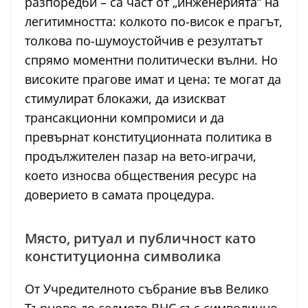
разпоредби – са част от „инженерията“ на
легитимността: колкото по-висок е прагът,
толкова по-шумоустойчив е резултатът
спрямо моментни политически вълни. Но
високите прагове имат и цена: те могат да
стимулират блокажи, да изискват
трансакционни компромиси и да
превърнат конституционната политика в
продължителен пазар на вето-играчи,
което износва обществения ресурс на
доверието в самата процедура.
Място, ритуал и публичност като
конституционна символика
От Учредителното събрание във Велико