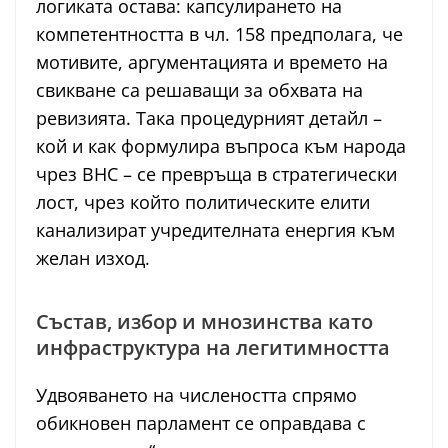
логиката остава: капсулирането на
компетентността в чл. 158 предполага, че
мотивите, аргументацията и времето на
свикване са решаващи за обхвата на
ревизията. Така процедурният детайл –
кой и как формулира въпроса към народа
чрез ВНС – се превръща в стратегически
лост, чрез който политическите елити
канализират учредителната енергия към
желан изход.
Състав, избор и мнозинства като
инфраструктура на легитимността
Удвояването на числеността спрямо
обикновен парламент се оправдава с