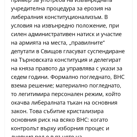
учредителна процедура за ерозия на
либералния конституционализъм. В
условия на извънредно положение, при
силен административен натиск и участие
на армията на места, „правилните“
депутати в Свищов гласуват суспендиране
на Търновската конституция и делегират
на княза правото да управлява с укази за
седем години. Формално погледнато, ВНС
взема решение; материално погледнато,
то легитимира персонален режим, който
окачва либералната тъкан на основния
закон. Това събитие кристализира
основния риск на всяко ВНС: когато
контролът върху изборния процес и
дневния ред е в ръцете на