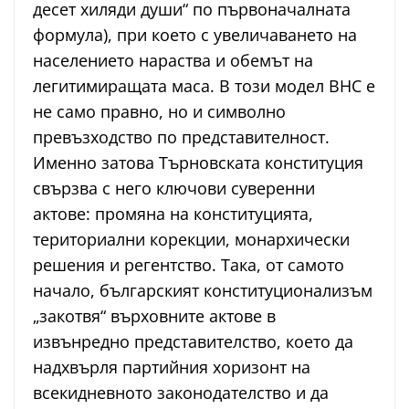
десет хиляди души“ по първоначалната
формула), при което с увеличаването на
населението нараства и обемът на
легитимиращата маса. В този модел ВНС е
не само правно, но и символно
превъзходство по представителност.
Именно затова Търновската конституция
свързва с него ключови суверенни
актове: промяна на конституцията,
териториални корекции, монархически
решения и регентство. Така, от самото
начало, българският конституционализъм
„закотвя“ върховните актове в
извънредно представителство, което да
надхвърля партийния хоризонт на
всекидневното законодателство и да