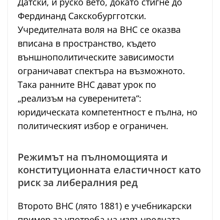
Датски, и руско вето, докато стигне до
Фердинанд Сакскобургготски.
Учредителната воля на ВНС се оказва
вписана в пространство, където
външнополитическите зависимости
ограничават спектъра на възможното.
Така ранните ВНС дават урок по
„реализъм на суверенитета“:
юридическата компетентност е пълна, но
политическият избор е ограничен.
Режимът на пълномощията и
конституционната еластичност като
риск за либералния ред
Второто ВНС (лято 1881) е учебникарски
пример за употреба на извънредната