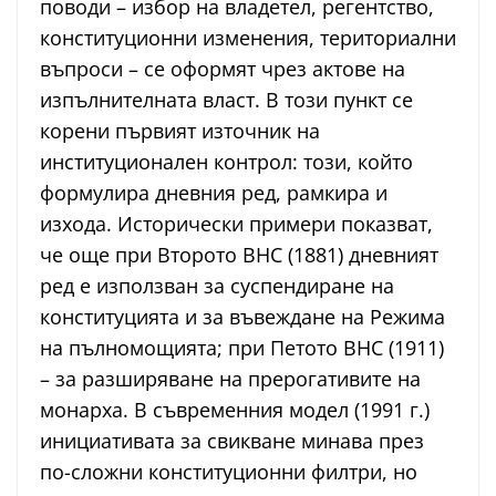
поводи – избор на владетел, регентство,
конституционни изменения, териториални
въпроси – се оформят чрез актове на
изпълнителната власт. В този пункт се
корени първият източник на
институционален контрол: този, който
формулира дневния ред, рамкира и
изхода. Исторически примери показват,
че още при Второто ВНС (1881) дневният
ред е използван за суспендиране на
конституцията и за въвеждане на Режима
на пълномощията; при Петото ВНС (1911)
– за разширяване на прерогативите на
монарха. В съвременния модел (1991 г.)
инициативата за свикване минава през
по-сложни конституционни филтри, но