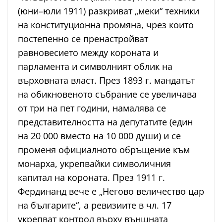
(юни–юли 1911) разкриват „меки“ техники
на конституционна промяна, чрез които
постепенно се пренастройват
равновесието между короната и
парламента и символният облик на
върховната власт. През 1893 г. мандатът
на обикновеното събрание се увеличава
от три на пет години, намалява се
представителността на депутатите (един
на 20 000 вместо на 10 000 души) и се
променя официалното обръщение към
монарха, укрепвайки символичния
капитал на короната. През 1911 г.
Фердинанд вече е „Негово величество цар
на българите“, а ревизиите в чл. 17
укрепват контрол върху външната