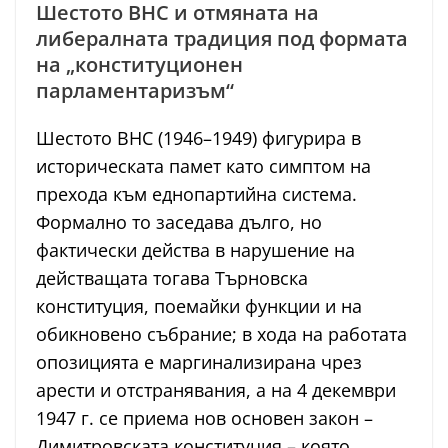
Шестото ВНС и отмяната на
либералната традиция под формата
на „конституционен
парламентаризъм“
Шестото ВНС (1946–1949) фигурира в
историческата памет като симптом на
прехода към еднопартийна система.
Формално то заседава дълго, но
фактически действа в нарушение на
действащата тогава Търновска
конституция, поемайки функции и на
обикновено събрание; в хода на работата
опозицията е маргинализирана чрез
арести и отстранявания, а на 4 декември
1947 г. се приема нов основен закон –
Димитровската конституция – която