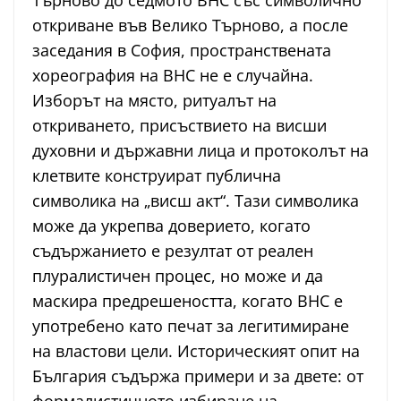
Търново до седмото ВНС със символично
откриване във Велико Търново, а после
заседания в София, пространствената
хореография на ВНС не е случайна.
Изборът на място, ритуалът на
откриването, присъствието на висши
духовни и държавни лица и протоколът на
клетвите конструират публична
символика на „висш акт“. Тази символика
може да укрепва доверието, когато
съдържанието е резултат от реален
плуралистичен процес, но може и да
маскира предрешеността, когато ВНС е
употребено като печат за легитимиране
на властови цели. Историческият опит на
България съдържа примери и за двете: от