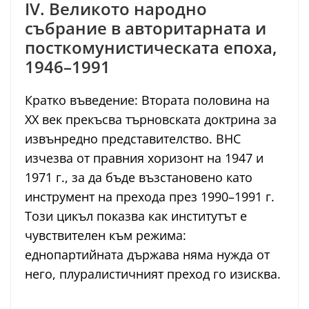
IV. Великото народно
събрание в авторитарната и
посткомунистическата епоха,
1946–1991
Кратко въведение: Втората половина на
XX век прекъсва търновската доктрина за
извънредно представителство. ВНС
изчезва от правния хоризонт на 1947 и
1971 г., за да бъде възстановено като
инструмент на прехода през 1990–1991 г.
Този цикъл показва как институтът е
чувствителен към режима:
еднопартийната държава няма нужда от
него, плуралистичният преход го изисква.