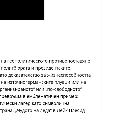
 на геополитическото противопоставяне
т политбюрата и президентските
като доказателство за жизнеспособността
, на източногерманските плувци или на
организираното“ или „по-свободното“
 превръща в емблематичен пример:
тически лагер като символична
рана, „Чудото на леда“ в Лейк Плесид