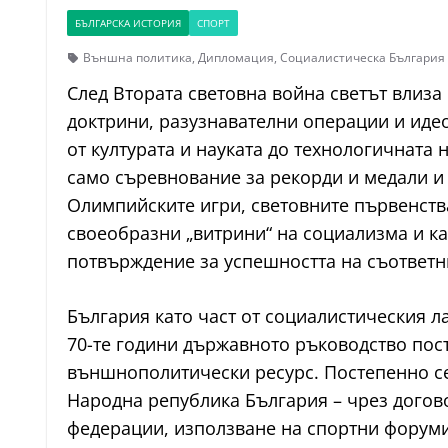
БЪЛГАРСКА ИСТОРИЯ
СПОРТ
Външна политика
,
Дипломация
,
Социалистическа България 
След Втората световна война светът влиза
доктрини, разузнавателни операции и иде
от културата и науката до технологичната 
само съревнование за рекорди и медали и
Олимпийските игри, световните първенств
своеобразни „витрини“ на социализма и ка
потвърждение за успешността на съответн
България като част от социалистическия л
70-те години държавното ръководство пост
външнополитически ресурс. Постепенно се
Народна република България – чрез догово
федерации, използване на спортни форуми 