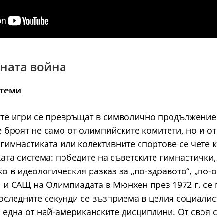
ената война
стеми
ите игри се превръщат в символично продължение
е броят не само от олимпийските комитети, но и о
 гимнастиката или колективните спортове се чете 
ата система: победите на съветските гимнастички
о в идеологическия разказ за „по-здравото“, „по-
 и САЩ на Олимпиадата в Мюнхен през 1972 г. се
последните секунди се възприема в целия социалис
една от най-американските дисциплини. От своя ст