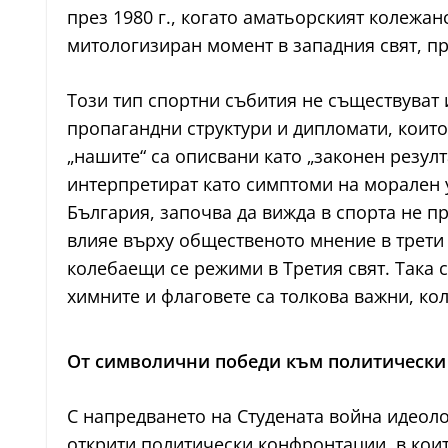
през 1980 г., когато аматьорският колежа
митологизиран момент в западния свят, пр
Този тип спортни събития не съществуват 
пропагандни структури и дипломати, които
„нашите“ са описвани като „законен резул
интерпретират като симптоми на морален у
България, започва да вижда в спорта не п
влияе върху общественото мнение в трети
колебаещи се режими в Третия свят. Така 
химните и флаговете са толкова важни, кол
От символични победи към политически
С напредването на Студената война идеол
открити политически конфронтации, в коит