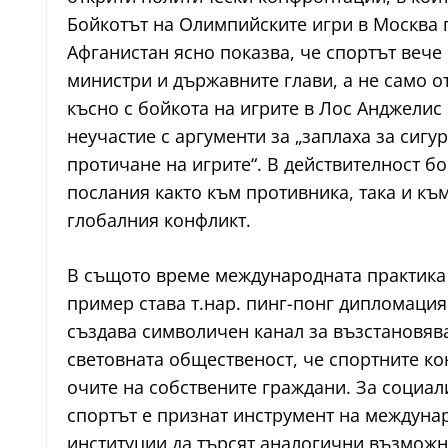
Бойкотът на Олимпийските игри в Москва п
Афганистан ясно показва, че спортът вече
министри и държавните глави, а не само о
късно с бойкота на игрите в Лос Анджелис 
неучастие с аргументи за „заплаха за сиг
протичане на игрите“. В действителност 
послания както към противника, така и къ
глобалния конфликт.
В същото време международната практика п
пример става т.нар. пинг-понг дипломация
създава символичен канал за възстановява
световната общественост, че спортните ко
очите на собствените граждани. За социал
спортът е признат инструмент на междунар
институции да търсят аналогични възможно