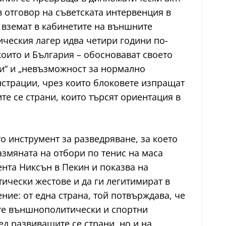
 отговор на съветската интервенция в
е вземат в кабинетите на външните
ическия лагер идва четири години по-
 които и България – обосновават своето
ки“ и „невъзможност за нормално
нстрации, чрез които блоковете изпращат
е се страни, които търсят ориентация в
о инструмент за разведряване, за което
азмяната на отбори по тенис на маса
нта Никсън в Пекин и показва на
ически жестове и да ги легитимират в
ие: от една страна, той потвърждава, че
ите външнополитически и спортни
д развиващите се страни, но и на