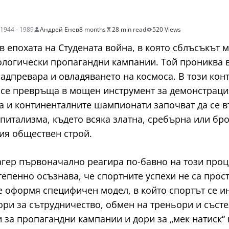
1944 - 1989
Андрей Енев
8 months
28 min read
520 Views
 в епохата на Студената война, в която сблъсъкът
ологически пропагандни кампании. Той прониква 
надпревара и овладяването на космоса. В този кон
 се превръща в мощен инструмент за демонстраци
а и континенталните шампионати започват да се в
питализма, където всяка златна, сребърна или бр
ия обществен строй.
агер първоначално реагира по-бавно на този проце
епенно осъзнава, че спортните успехи не са прос
 оформя специфичен модел, в който спортът се и
ри за сътрудничество, обмен на треньори и състе
за пропагандни кампании и дори за „мек натиск“ 