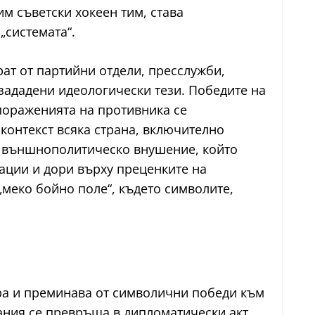
м съветски хокеен тим, става
„системата“.
рат от партийни отдели, пресслужби,
зададени идеологически тези. Победите на
 пораженията на противника се
контекст всяка страна, включително
за външнополитическо внушение, който
ации и дори върху преценките на
„меко бойно поле“, където символите,
ира и преминава от символични победи към
ания се превръща в дипломатически акт.