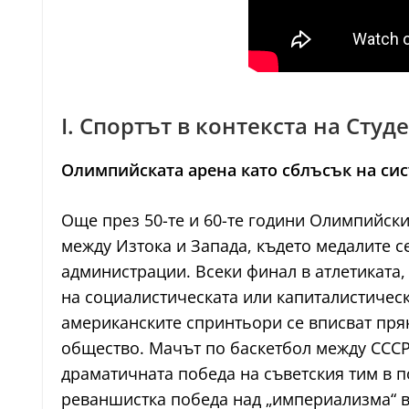
I. Спортът в контекста на Студ
Олимпийската арена като сблъсък на си
Още през 50-те и 60-те години Олимпийск
между Изтока и Запада, където медалите с
администрации. Всеки финал в атлетиката,
на социалистическата или капиталистическ
американските спринтьори се вписват пряк
общество. Мачът по баскетбол между СССР
драматичната победа на съветския тим в 
реваншистка победа над „империализма“ в 