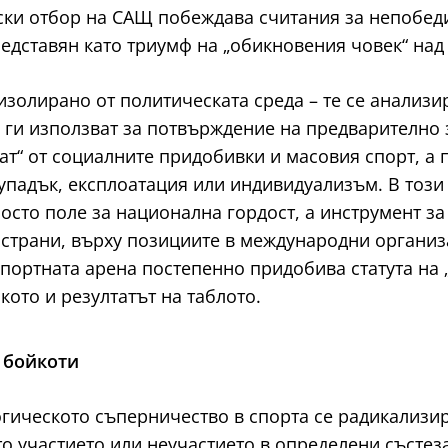
нски отбор на САЩ побеждава считания за непобеди
едставян като триумф на „обикновения човек“ над 
изолирано от политическата среда – те се анализи
 ги използват за потвърждение на предварително 
тат“ от социалните придобивки и масовия спорт, а
падък, експлоатация или индивидуализъм. В този 
росто поле за национална гордост, а инструмент 
 страни, върху позициите в международни организ
спортната арена постепенно придобива статута на 
кото и резултатът на таблото.
 бойкоти
огическото съперничество в спорта се радикализ
о участието или неучастието в определени състез