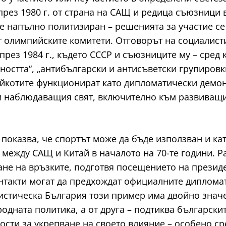
рез 1980 г. от страна на САЩ и редица съюзници в
 е напълно политизиран – решенията за участие с
т олимпийските комитети. Отговорът на социалист
през 1984 г., където СССР и съюзниците му – сред
урността“, „антибългарски и антисъветски групиров
бойкотите функционират като дипломатически демо
м наблюдаващия свят, включително към развиващит
оказва, че спортът може да бъде използван и кат
 между САЩ и Китай в началото на 70-те години. Р
не на връзките, подготвя посещението на президе
нтакти могат да предхождат официалните дипломат
истическа България този пример има двойно значен
одната политика, а от друга – подтиква българск
сти за укрепване на своето влияние – особено сре