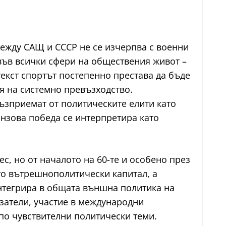
 между САЩ и СССР не се изчерпва с военни
във всички сфери на обществения живот –
текст спортът постепенно престава да бъде
я на системно превъзходство.
ъзприемат от политическите елити като
онзова победа се интерпретира като
с, но от началото на 60-те и особено през
то вътрешнополитически капитал, а
нтегрира в общата външна политика на
затели, участие в международни
по чувствителни политически теми.