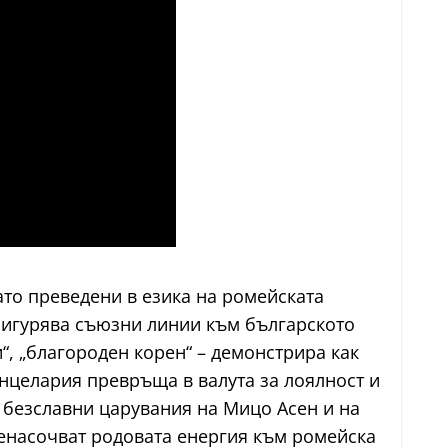
ато преведени в езика на ромейската
осигурява съюзни линии към българското
“, „благороден корен“ – демонстрира как
нцелария превръща в валута за лоялност и
 безславни царувания на Мицо Асен и на
пренасочват родовата енергия към ромейска