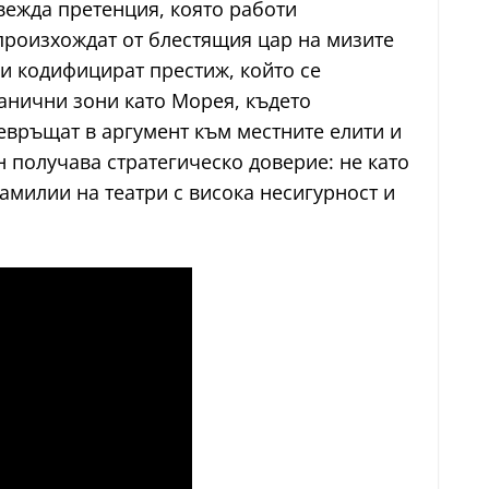
вежда претенция, която работи
произхождат от блестящия цар на мизите
ди кодифицират престиж, който се
ранични зони като Морея, където
евръщат в аргумент към местните елити и
 получава стратегическо доверие: не като
милии на театри с висока несигурност и