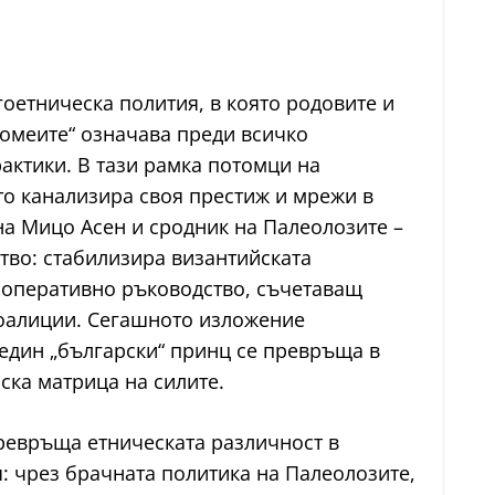
гоетническа полития, в която родовите и
омеите“ означава преди всичко
актики. В тази рамка потомци на
ято канализира своя престиж и мрежи в
 на Мицо Асен и сродник на Палеолозите –
тво: стабилизира византийската
 оперативно ръководство, съчетаващ
коалиции. Сегашното изложение
 един „български“ принц се превръща в
ска матрица на силите.
превръща етническата различност в
я: чрез брачната политика на Палеолозите,