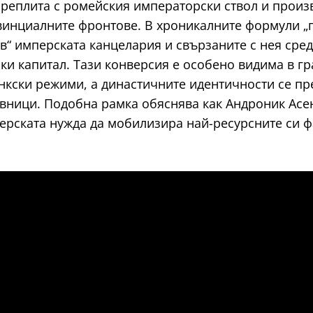
преплита с ромейския императорски ствол и произ
инциалните фронтове. В хроникалните формули „
ъв“ имперската канцелария и свързаните с нея сре
ки капитал. Тази конверсия е особено видима в г
нкски режими, а династичните идентичности се пр
вници. Подобна рамка обяснява как Андроник Асен
ерската нужда да мобилизира най-ресурсните си фа