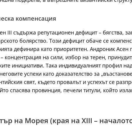
ческа компенсация
н III съдържа репутационен дефицит – бягства, за
арското болярство. Този дефицит обаче се компен
ерията дефинира като приоритетен. Андроник Асен
 – концентрация на сили, избор на терен, принуд
ките инициативи. Така индивидуалният профил над
еговите успехи като доказателство за „възстанове
антийския свят, където провалът и успехът се раз
ойто спасява провинция, печели титули, който изла
ър на Морея (края на XIII – началото