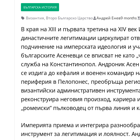
БЪЛГАРСКА ИСТОРИЯ
Византия
,
Второ Българско Царство
Андрей Енев
9 months
В края на XIII и първата третина на XIV в
династичните легитимации циркулират отв
подчинение на имперската идеология и уча
българските Асеневци се вписват не като 
служба на Константинопол. Андроник Асен 
се издига до кефалия и военен командир н
периферия в Пелопонес, преобръща регио
византийски административен инструмента
реконструира неговия произход, кариера и
„ромеиски“ пълководец от първа линия и к
Империята приема и интегрира разнообраз
инструмент за легитимация и лоялност. Ан