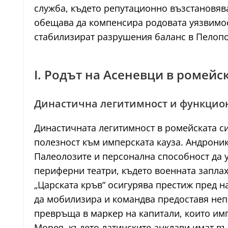
служба, където репутационно възстановяв
обещава да компенсира родовата уязвимост
стабилизират разрушения баланс в Пелопо
I. Родът на Асеневци в ромейс
Династична легитимност и функцио
Династичната легитимност в ромейската си
полезност към имперската кауза. Андроник 
Палеолозите и персонална способност да 
периферни театри, където военната заплах
„Царската кръв“ осигурява престиж пред н
да мобилизира и командва предоставя непо
превръща в маркер на капитали, които им
Морея, където латинските анклави имат в