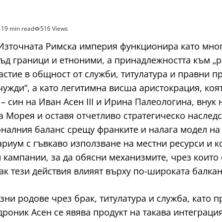
19 min read
516 Views
ек Източната Римска империя функционира като мно
ъд граници и етноними, а принадлежността към „р
стие в общност от служби, титулатура и правни пр
„чужди“, а като легитимна висша аристокрация, ко
– син на Иван Асен III и Ирина Палеологина, внук
а Морея и оставя отчетливо стратегическо наследс
налния баланс срещу франките и налага модел на
риум с гъвкаво използване на местни ресурси и 
 кампании, за да обясни механизмите, чрез които
ак тези действия влияят върху по-широката балкан
ни родове чрез брак, титулатура и служба, като 
дроник Асен се явява продукт на такава интеграци