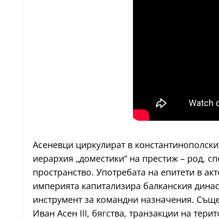
Асеневци циркулират в константинополскит
иерархия „доместики“ на престиж – род, с
пространство. Употребата на епитети в акт
империята капитализира балканския динас
инструмент за командни назначения. Съще
Иван Асен III, бягства, транзакции на тер