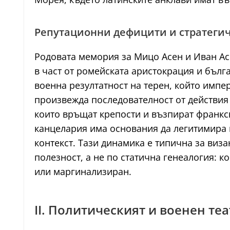
Репутационни дефицити и стратеги
Родовата мемория за Мицо Асен и Иван Асе
в част от ромейската аристокрация и бълг
военна резултатност на терен, който имп
произвежда последователност от действия
които връщат крепости и възпират франкс
канцелария има основания да легитимира н
контекст. Тази динамика е типична за виз
полезност, а не по статична генеалогия: к
или маргинализиран.
II. Политическият и военен теат