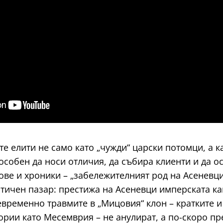
е елити не само като „чужди“ царски потомци, а к
пособен да носи отличия, да събира клиенти и да 
ове и хроники – „забележителният род на Асеневци
тичен пазар: престижа на Асеневци имперската ка
временно травмите в „Мицовия“ клон – кратките и
итории като Месемврия – не анулират, а по-скоро 