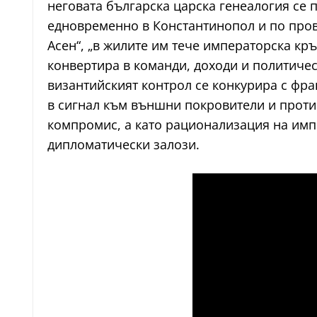
неговата българска царска генеалогия се 
едновременно в Константинопол и по пров
Асен“, „в жилите им тече императорска кр
конвертира в команди, доходи и политичес
византийският контрол се конкурира с фра
в сигнал към външни покровители и проти
компромис, а като рационализация на имп
дипломатически залози.