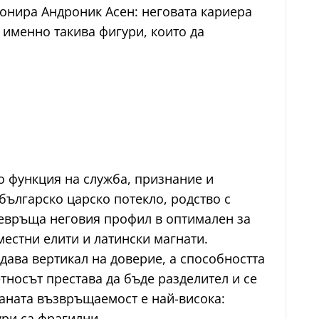
ионира Андроник Асен: неговата кариера
 именно такива фигури, които да
то функция на служба, признание и
 българско царско потекло, родство с
ревръща неговия профил в оптимален за
естни елити и латински магнати.
дава вертикал на доверие, а способността
тносът престава да бъде разделител и се
аната възвръщаемост е най-висока:
ури са фрагилни.