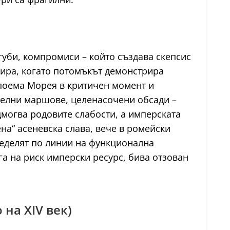
губи, компромиси – който създава скепсис
сира, когато потомъкът демонстрира
 поема Морея в критичен момент и
ителни маршове, целенасочени обсади –
могва родовите слабости, а имперската
на“ асеневска слава, вече в ромейски
пределят по линии на функционална
га на риск имперски ресурс, бива отзован
 на XIV век)