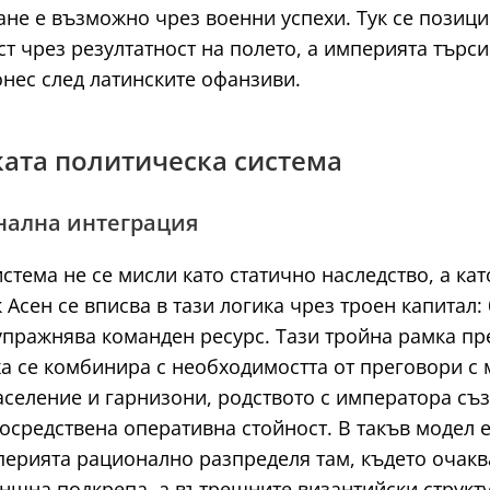
ане е възможно чрез военни успехи. Тук се позиц
 чрез резултатност на полето, а империята търси
нес след латинските офанзиви.
ката политическа система
нална интеграция
стема не се мисли като статично наследство, а ка
Асен се вписва в тази логика чрез троен капитал:
упражнява команден ресурс. Тази тройна рамка п
а се комбинира с необходимостта от преговори с м
аселение и гарнизони, родството с императора съз
средствена оперативна стойност. В такъв модел е
перията рационално разпределя там, където очакв
ъншна подкрепа, а вътрешните византийски структ