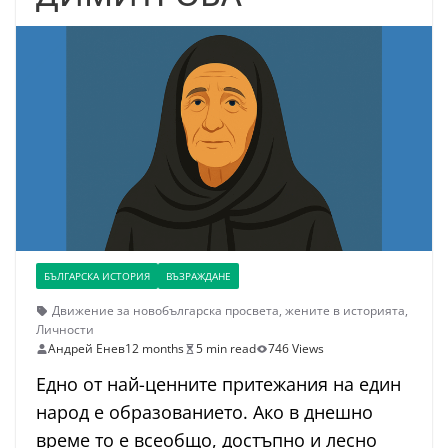
БЪЛГАРСКА ИСТОРИЯ
ВЪЗРАЖДАНЕ
Движение за новобългарска просвета
,
жените в историята
,
Личности
Андрей Енев
12 months
5 min read
746 Views
Едно от най-ценните притежания на един
народ е образованието. Ако в днешно
време то е всеобщо, достъпно и лесно