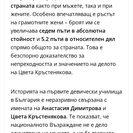
страната
както при мъжете, така и при
жените. Особено впечатляващ е ръстът
на грамотните жени – броят им се
увеличава
седем пъти в абсолютна
стойност
и
5.2 пъти в относителен дял
спрямо общото за страната. Това е
безспорно доказателство за
непреходността и значението на делото
на Цвета Кръстенякова.
Историята на първите девически училища
в България е неразривно свързана с
имената на
Анастасия Димитрова
и
Цвета Кръстенякова
. Те показват, че
националното Възраждане не е дело