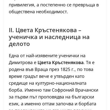
привилегия, а постепенно се превръща в
обществена необходимост.
II. Цвета Кръстенякова –
ученичка и наследница на
делото
Една от най-изявените ученички на
Димитрова е
Цвета Кръстенякова
. Тя е
родена във Враца през 1825 г., по това
време градът вече е утвърден като
средище на културно-националната
борба. Именно там Софроний Врачански
за първи път проповядва на български
език, а именно оттам започва и борбата