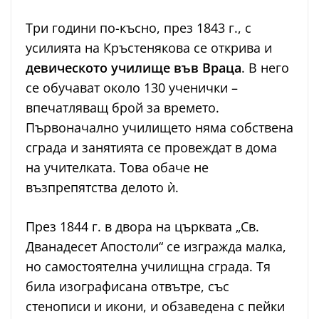
Три години по-късно, през 1843 г., с
усилията на Кръстенякова се открива и
девическото училище във Враца
. В него
се обучават около 130 ученички –
впечатляващ брой за времето.
Първоначално училището няма собствена
сграда и занятията се провеждат в дома
на учителката. Това обаче не
възпрепятства делото ѝ.
През 1844 г. в двора на църквата „Св.
Дванадесет Апостоли“ се изгражда малка,
но самостоятелна училищна сграда. Тя
била изографисана отвътре, със
стенописи и икони, и обзаведена с пейки