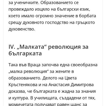
за ученичките. Образованието се
провеждало изцяло на български език,
което имало огромно значение в борбата
срещу духовното господство на гръцкото
духовенство.
IV. „Малката“ революция за
българката
Така във Враца започва една своеобразна
„малка революция“ за жените в
образованието. Делото на Цвета
Кръстенякова и на Анастасия Димитрова
доказва, че българката е жадна за знания
и култура. В училищата, създадени от тях,
момичетата получават равен шанс за