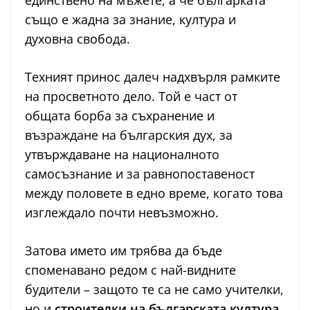
единствено на мъжете, а че българката
също е жадна за знание, култура и
духовна свобода.
Техният принос далеч надхвърля рамките
на просветното дело. Той е част от
общата борба за съхранение и
възраждане на българския дух, за
утвърждаване на националното
самосъзнание и за равнопоставеност
между половете в едно време, когато това
изглеждало почти невъзможно.
Затова името им трябва да бъде
споменавано редом с най-видните
будители – защото те са не само учителки,
но и
строителки на българската култура