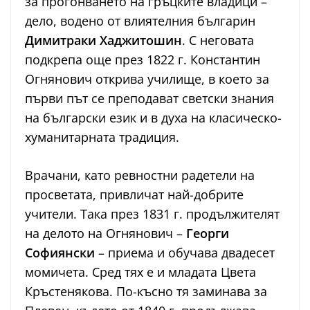
за прогонването на гръцките владици –
дело, водено от влиятелния българин
Димитраки Хаджитошин
. С неговата
подкрепа още през 1822 г. Константин
Огнянович открива училище, в което за
първи път се преподават светски знания
на български език и в духа на класическо-
хуманитарната традиция.
Врачани, като ревностни радетели на
просветата, привличат най-добрите
учители. Така през 1831 г. продължителят
на делото на Огнянович –
Георги
Софиянски
– приема и обучава двадесет
момичета. Сред тях е и младата Цвета
Кръстенякова. По-късно тя заминава за