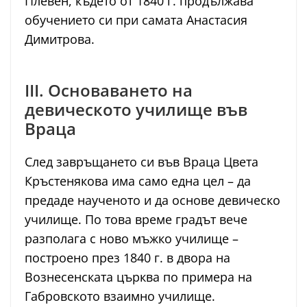
Плевен, където от 1840 г. продължава
обучението си при самата Анастасия
Димитрова.
III. Основаването на
девическото училище във
Враца
След завръщането си във Враца Цвета
Кръстенякова има само една цел – да
предаде наученото и да основе девическо
училище. По това време градът вече
разполага с ново мъжко училище –
построено през 1840 г. в двора на
Вознесенската църква по примера на
Габровското взаимно училище.