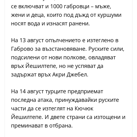
се включват и 1000 габровци – мъже,
жени и деца, които под дъжд от куршуми
носят вода и изнасят ранени.
На 13 август опълчението е изтеглено в
Габрово за възстановяване. Руските сили,
подсилени от нови полкове, овладяват
връх Йешилтепе, но не успяват да
задържат връх Акри Джебел.
На 14 август турците предприемат
последна атака, принуждавайки руските
части да се изтеглят на Кючюк
Йешилтепе. И двете страни са изтощени и
преминават в отбрана.