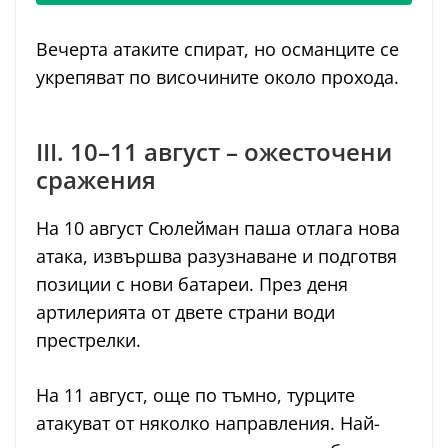
Вечерта атаките спират, но османците се
укрепяват по височините около прохода.
III. 10–11 август – ожесточени
сражения
На 10 август Сюлейман паша отлага нова
атака, извършва разузнаване и подготвя
позиции с нови батареи. През деня
артилерията от двете страни води
престрелки.
На 11 август, още по тъмно, турците
атакуват от няколко направления. Най-