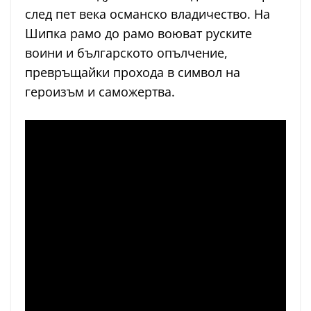
след пет века османско владичество. На
Шипка рамо до рамо воюват руските
воини и българското опълчение,
превръщайки прохода в символ на
героизъм и саможертва.