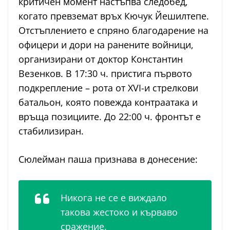
критичен момент настъпва следобед,
когато превземат връх Кючук Йешилтепе.
Отстъплението е спряно благодарение на
офицери и дори на ранените войници,
организирани от доктор Константин
Везенков. В 17:30 ч. пристига първото
подкрепление – рота от XVI-и стрелкови
батальон, която повежда контраатака и
връща позициите. До 22:00 ч. фронтът е
стабилизиран.
Сюлейман паша признава в донесение:
Никога не се е виждало
такова жестоко и кърваво
сражение.