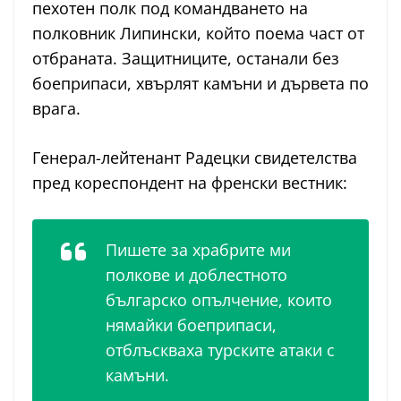
пехотен полк под командването на
полковник Липински, който поема част от
отбраната. Защитниците, останали без
боеприпаси, хвърлят камъни и дървета по
врага.
Генерал-лейтенант Радецки свидетелства
пред кореспондент на френски вестник:
Пишете за храбрите ми
полкове и доблестното
българско опълчение, които
нямайки боеприпаси,
отблъскваха турските атаки с
камъни.