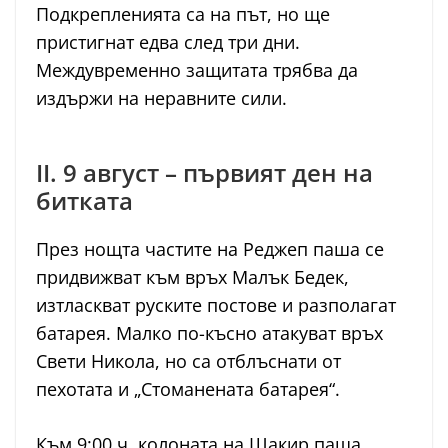
Подкрепленията са на път, но ще
пристигнат едва след три дни.
Междувременно защитата трябва да
издържи на неравните сили.
II. 9 август – първият ден на
битката
През нощта частите на Реджеп паша се
придвижват към връх Малък Бедек,
изтласкват руските постове и разполагат
батарея. Малко по-късно атакуват връх
Свети Никола, но са отблъснати от
пехотата и „Стоманената батарея“.
Към 9:00 ч. колоната на Шакир паша,