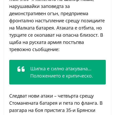
нарушавайки заповедта за
демонстративен огън, предприема
фронтално настъпление срещу позициите
на Малката батарея. Атаката е отбита, но
турците се окопават на опасна близост. В
щаба на руската армия постъпва
тревожно съобщение:
Шипка е силно атакувана…
Положението е критическо.
Следват нови атаки – четвърта срещу
Стоманената батарея и пета по фланга. В
разгара на боя пристига 35-и Брянски