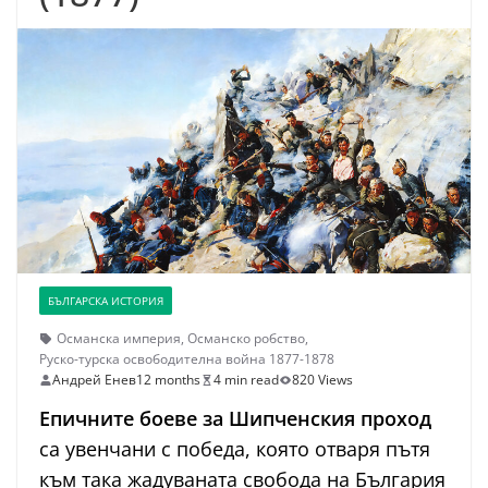
БЪЛГАРСКА ИСТОРИЯ
Османска империя
,
Османско робство
,
Руско-турска освободителна война 1877-1878
Андрей Енев
12 months
4 min read
820 Views
Eпичните боеве за Шипченския проход
са увенчани с победа, която отваря пътя
към така жадуваната свобода на България