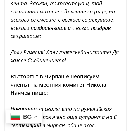
лента. Засмян, тържествующ, той
постоянно махаше с дългите си ръце, на
всекиго се смееше, с всекиго се ръкуваше,
всекиго поздравяваше и с всеки поздрав
свършваше:
Долу Румелия! Долу лъжесъединистите! Да
живее Съединението!
Възторгът в Чирпан е неописуем,
членът на местния комитет Никола
Нанчев пише:
Новината за свалянето на румелийския
BG
паша е била получена още сутринта на 6
септемврий в Чирпан, обаче окол.