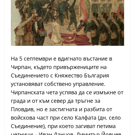
На 5 септември е вдигнато въстание в
Чирпан, където привържениците на
Съединението с Княжество България
установяват собствено управление.
Чирпанската чета успява да се измъкне от
града и от към север да тръгне за
Пловдив, но е застигната и разбита от
войскова част при село Калфата (дн. село
Съединение), при което загиват петима
четници – Иван Данчов, Димитър Йовчев,