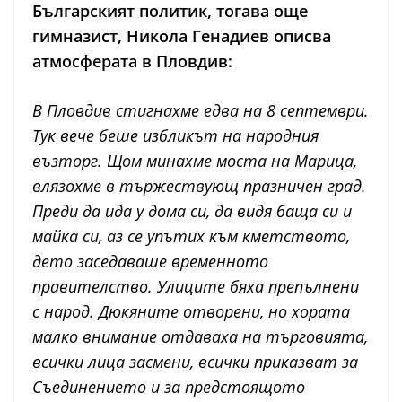
Българският политик, тогава още
гимназист, Никола Генадиев описва
атмосферата в Пловдив:
В Пловдив стигнахме едва на 8 септември.
Тук вече беше избликът на народния
възторг. Щом минахме моста на Марица,
влязохме в тържествующ празничен град.
Преди да ида у дома си, да видя баща си и
майка си, аз се упътих към кметството,
дето заседаваше временното
правителство. Улиците бяха препълнени
с народ. Дюкяните отворени, но хората
малко внимание отдаваха на търговията,
всички лица засмени, всички приказват за
Съединението и за предстоящото