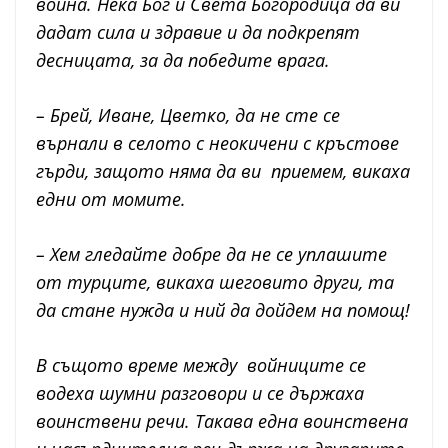
война. Нека Бог и Света Богородица да ви
дадат сила и здравие и да подкрепят
десницата, за да победите врага.
– Брей, Иване, Цветко, да не сте се
върнали в селото с неокичени с кръстове
гърди, защото няма да ви приемем, викаха
едни от момите.
– Хем гледайте добре да не се уплашите
от турците, викаха шеговито други, та
да стане нужда и ний да дойдем на помощ!
В същото време между войниците се
водеха шумни разговори и се държаха
воинствени речи. Такава една воинствена