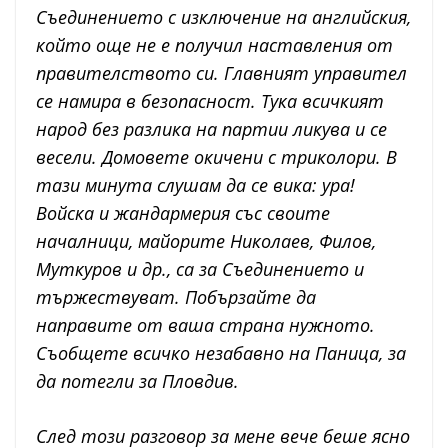
Съединението с изключение на английския,
който още не е получил наставления от
правителството си. Главният управител
се намира в безопасност. Тука всичкият
народ без разлика на партии ликува и се
весели. Домовете окичени с триколори. В
тази минута слушам да се вика: ура!
Войска и жандармерия със своите
началници, майорите Николаев, Филов,
Муткуров и др., са за Съединението и
тържествуват. Побързайте да
направите от ваша страна нужното.
Съобщете всичко незабавно на Паница, за
да потегли за Пловдив.
След този разговор за мене вече беше ясно