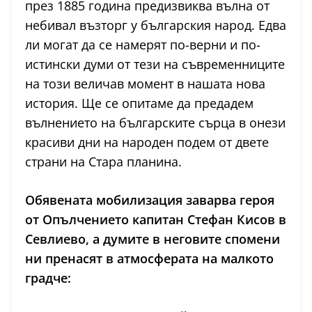
през 1885 година предизвиква вълна от
небивал възторг у българския народ. Едва
ли могат да се намерят по-верни и по-
истински думи от тези на съвременниците
на този величав момент в нашата нова
история. Ще се опитаме да предадем
вълнението на българските сърца в онези
красиви дни на народен подем от двете
страни на Стара планина.
Обявената мобилизация заварва героя
от Опълчението капитан Стефан Кисов в
Севлиево, а думите в неговите спомени
ни пренасят в атмосферата на малкото
градче: