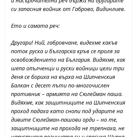
и насърдчителна реч държа на другарите
си запасния войник от Габрово, Видинлиев.
Ето и самата реч:
Другари! Ний, габровчане, видехме какъв
поток руска и българска кръв се проля за
освобождението на България. Видяхме, как
шепа опълченци и руски войници цели три
деня се бориха на върха на Шипченския
Балкан с десет пъти по-многочислен
противник – армията на Сюлейман паша.
Видяхме, как защитниците на Шипченския
проход падаха като снопи под ударите на
дивите Сюлейман-пашови орди – но те,
защитниците на прохода не трепнаха, не
напустнаха позицията си и спасиха Шипка,