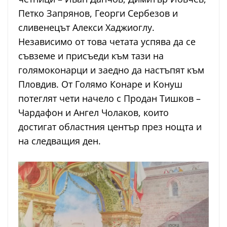
Петко Запрянов, Георги Сербезов и
сливенецът Алекси Хаджиоглу.
Независимо от това четата успява да се
съвземе и присъеди към тази на
голямоконарци и заедно да настъпят към
Пловдив. От Голямо Конаре и Конуш
потеглят чети начело с Продан Тишков –
Чардафон и Ангел Чолаков, които
достигат областния център през нощта и
на следващия ден.