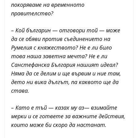
покоряваме на временното
правителство?
– Кой българин — отговори той — може
да се обяви против съединението на
Румелия с княжеството? Не е ли било
това наша заветна мечта? Не е ли
Санстефанска България нашият идеал?
Няма да се делим и ще вървим и ние там,
дето ни вика дългът, па каквото ще да
става.
– Като е тъй — казах му аз— взимайте
мерки и се гответе за важните действия,
които може би скоро да настанат.