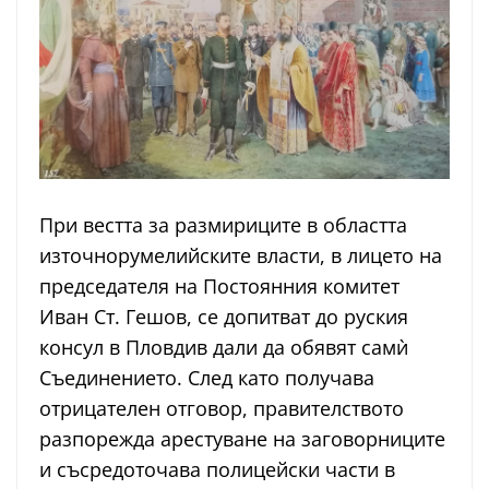
При вестта за размириците в областта
източнорумелийските власти, в лицето на
председателя на Постоянния комитет
Иван Ст. Гешов, се допитват до руския
консул в Пловдив дали да обявят самѝ
Съединението. След като получава
отрицателен отговор, правителството
разпорежда арестуване на заговорниците
и съсредоточава полицейски части в