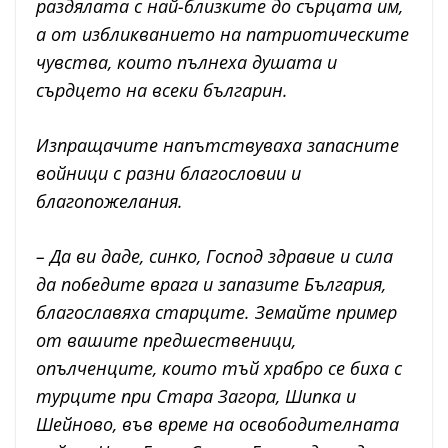
раздялата с най-близките до сърцата им,
а от избликванието на патриотическите
чувства, които пълнеха душата и
сърдцето на всеки българин.
Изпращачите напътствуваха запасните
войници с разни благословии и
благопожелания.
– Да ви даде, синко, Господ здравие и сила
да победите врага и запазите България,
благославяха старците. Земайте пример
от вашите предшественици,
опълченците, които тъй храбро се биха с
турците при Стара Загора, Шипка и
Шейново, във време на освободителната