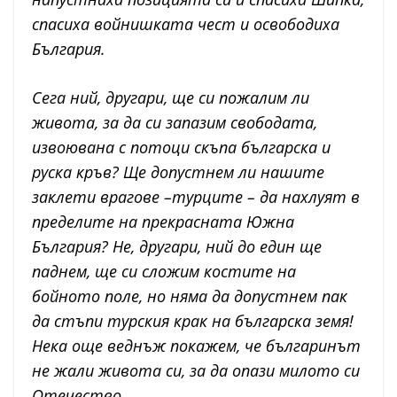
спасиха войнишката чест и освободиха
България.
Сега ний, другари, ще си пожалим ли
живота, за да си запазим свободата,
извоювана с потоци скъпа българска и
руска кръв? Ще допустнем ли нашите
заклети врагове –турците – да нахлуят в
пределите на прекрасната Южна
България? Не, другари, ний до един ще
паднем, ще си сложим костите на
бойното поле, но няма да допустнем пак
да стъпи турския крак на българска земя!
Нека още веднъж покажем, че българинът
не жали живота си, за да опази милото си
Отечество.