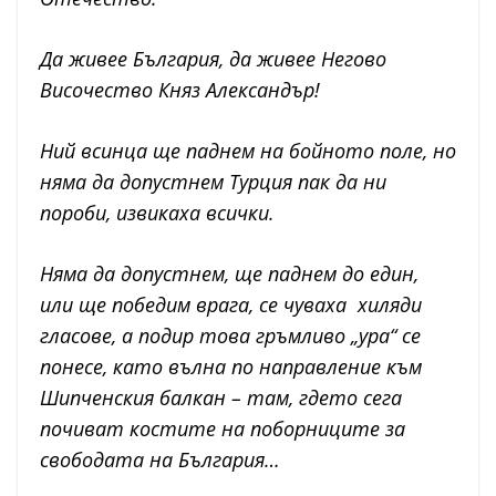
Да живее България, да живее Негово
Височество Княз Александър!
Ний всинца ще паднем на бойното поле, но
няма да допустнем Турция пак да ни
пороби, извикаха всички.
Няма да допустнем, ще паднем до един,
или ще победим врага, се чуваха хиляди
гласове, а подир това гръмливо „ура“ се
понесе, като вълна по направление към
Шипченския балкан – там, гдето сега
почиват костите на поборниците за
свободата на България…