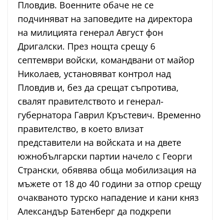
Пловдив. Военните обаче не се
подчиняват на заповедите на директора
на милицията генерал Август фон
Дригалски. През нощта срещу 6
септември войски, командвани от майор
Николаев, установяват контрол над
Пловдив и, без да срещат съпротива,
свалят правителството и генерал-
губернатора Гаврил Кръстевич. Временно
правителство, в което влизат
представители на войската и на двете
южнобългарски партии начело с Георги
Странски, обявява обща мобилизация на
мъжете от 18 до 40 години за отпор срещу
очакваното турско нападение и кани княз
Александър Батенберг да подкрепи