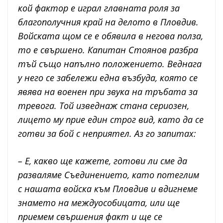
кой фактор е играл главната роля за
благополучния край на делото в Пловдив.
Войската щом се е обявила в негова полза,
то е свършено. Капитан Стоянов разбра
тъй също напълно положението. Веднага
у него се забележи една възбуда, която се
явява на военен при звука на тръбата за
тревога. Той изведнаж стана сериозен,
лицето му прие един строг вид, като да се
готви за бой с неприятел. Аз го запитах:
– Е, какво ще кажете, готови ли сме да
разваляме Съединението, като потеглим
с нашата войска към Пловдив и вдигнеме
знамето на междуособицата, или ще
приемем свършения факт и ще се