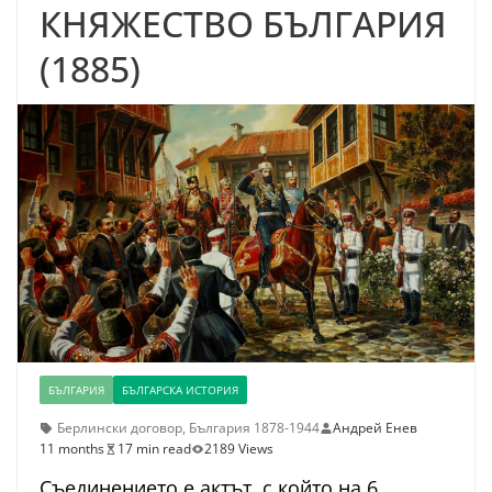
КНЯЖЕСТВО БЪЛГАРИЯ
(1885)
БЪЛГАРИЯ
БЪЛГАРСКА ИСТОРИЯ
Берлински договор
,
България 1878-1944
Андрей Енев
11 months
17 min read
2189 Views
Съединението е актът, с който на 6