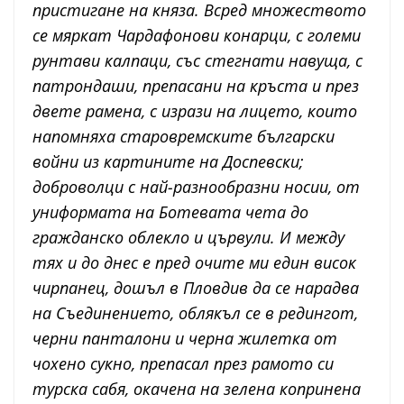
пристигане на княза. Всред множеството
се мяркат Чардафонови конарци, с големи
рунтави калпаци, със стегнати навуща, с
патрондаши, препасани на кръста и през
двете рамена, с изрази на лицето, които
напомняха старовремските български
войни из картините на Доспевски;
доброволци с най-разнообразни носии, от
униформата на Ботевата чета до
гражданско облекло и цървули. И между
тях и до днес е пред очите ми един висок
чирпанец, дошъл в Пловдив да се нарадва
на Съединението, облякъл се в редингот,
черни панталони и черна жилетка от
чохено сукно, препасал през рамото си
турска сабя, окачена на зелена копринена