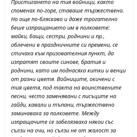
Пристигането на тия войници, както
споменах по-горе, ставаше тържествено.
Но още по-бляскаво и даже трогателно
беше изпращанието им в полковете:
майки, бащи, сестри, роднини и пр.,
облечени в праздничните си премени, се
стичаха към призователния пункт, да
изпратят своите синове, братия и
роднини, като им поднасяха китки и венци
от разни цветя. Войниците, окичени с
тия цветя, под такта на воинствените
песни, често заменявани с писъците на
гайди, кавали и тъпани, тържествено
заминаваха за полковете. Между
изпращачите се забелязваха някои със
сълзи на очи, но сълзи не от жалост за