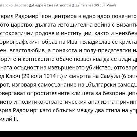
гарско Царство
Андрей Енев
9 months
22 min read
531 Views
врил Радомир“ концентрира в едно ядро повечето 
ото царство: дългата изтощителна война с Визант
тократични родове и институции, както и неизбеж
ориографският образ на Иван Владислав се криста
рен, властолюбив, а понякога и полу-предателски 
рите и контекстите обаче позволява да се види д
ната осъдност на извършеното убийство, отговаря
д Ключ (29 юли 1014 г.) и смъртта на Самуил (6 окт
орот, изговаря самосъзнание на „български самод
овергават опростителните клишета за безпринципн
ието и политико-стратегическия анализ на причини
рил Радомир“ като сблъсък между два стила на уп
лий II.