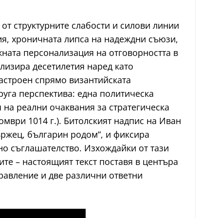
от структурните слабости и силови линии
ия, хроничната липса на надеждни съюзи,
ната персонализация на отговорността в
лизира десетилетия наред като
настроен спрямо византийската
руга перспектива: една политическа
 на реални очаквания за стратегическа
омври 1014 г.). Битолският надпис на Иван
ържец, българин родом“, и фиксира
о съглашателство. Изхождайки от тази
те – настоящият текст поставя в центъра
равление и две различни ответни