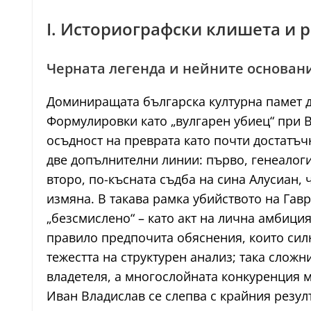
I. Историографски клишета и 
Черната легенда и нейните основан
Доминиращата българска културна памет д
Формулировки като „вулгарен убиец“ при 
осъдност на преврата като почти достатъч
две допълнителни линии: първо, генеалог
второ, по-късната съдба на сина Алусиан, 
измяна. В такава рамка убийството на Гав
„безсмислено“ – като акт на лична амбици
правило предпочита обяснения, които силн
тежестта на структурен анализ; така слож
владетеля, а многослойната конкуренция м
Иван Владислав се слепва с крайния резулт