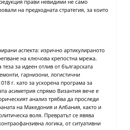
и редукция прави невидими не само
ровали на предходната стратегия, за които
рирани аспекта: изрично артикулираното
репване на ключова крепостна мрежа.
теза за идеен отлив от българската
ремонти, гарнизони, логистични
018 г. като за ускорена програма за
ата асиметрия спрямо Византия вече е
торическият анализ трябва да проследи
аната на Македония и Албания, както и
олитическа воля. Превратът се явява
 контраофанзивна логика, от ситуативни