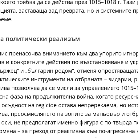
оето трябва да се действа през 1015–1018 г. Таз
цията, заставаща зад преврата, но и системните п
реме.
за политически реализъм
пис пренасочва вниманието към два упорито игно
в и конкретните действия по възстановяване и ук
ржец“ и „българин родом“, отменя опростяващата 
ктическите инструменти на отбраната – зидарии, 
ива позволява да се мисли за управлението 1015–1
сна фаза на продължителна война, когато ресурсн
 осъдност на regicide остава непререкаема, но ис
ва, преосмислянето на зоните за маньовър и отбр
оси, не предполагат именно фигура с по-твърда п
ромяна – за преход от реактивна към по-агресивна