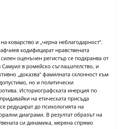
на коварство и „черна неблагодарност“.
утафчиев кодифицират нравствената
и силен оценъчен регистър се подхранва от
 Самуил в ромейско съглашателство, и
активно „доказва“ фамилната склонност към
допустимо, но и политически
протива. Историографската инерция по
 придавайки на етическата присъда
се редуцират до психологията на
орални диаграми. В резултат образът на
ствената си динамика, мерена спрямо