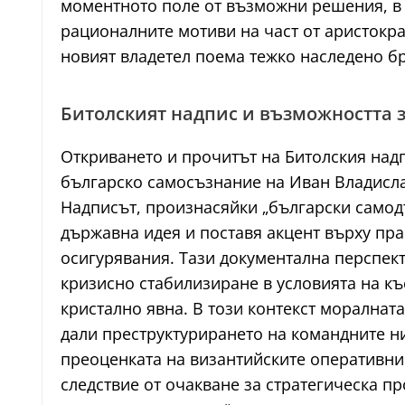
моментното поле от възможни решения, в к
рационалните мотиви на част от аристокра
новият владетел поема тежко наследено б
Битолският надпис и възможността 
Откриването и прочитът на Битолския над
българско самосъзнание на Иван Владисла
Надписът, произнасяйки „български самодъ
държавна идея и поставя акцент върху пра
осигурявания. Тази документална перспект
кризисно стабилизиране в условията на къ
кристално явна. В този контекст моралната
дали преструктурирането на командните ни
преоценката на византийските оперативни 
следствие от очакване за стратегическа п