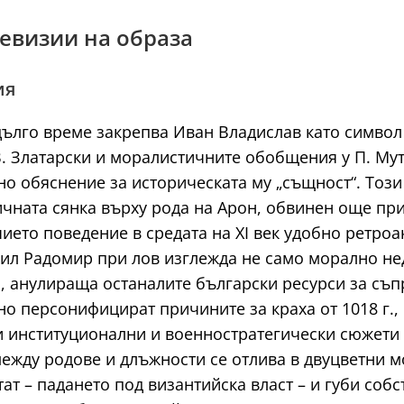
ревизии на образа
ия
ълго време закрепва Иван Владислав като символ 
В. Златарски и моралистичните обобщения у П. М
но обяснение за историческата му „същност“. Тоз
ичната сянка върху рода на Арон, обвинен още при
чието поведение в средата на XI век удобно ретро
рил Радомир при лов изглежда не само морално не
я, анулираща останалите български ресурси за съ
о персонифицират причините за краха от 1018 г.,
ни институционални и военностратегически сюжети 
ежду родове и длъжности се отлива в двуцветни м
ат – падането под византийска власт – и губи соб