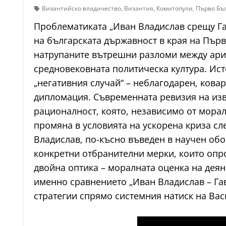
Византийско владичество
,
Византия
,
Комитопули
,
Първо Бъл
Проблематиката „Иван Владислав срещу Га
на българската държавност в края на Първ
натрупаните вътрешни разломи между арис
средновековната политическа култура. Ист
„негативния случай“ – неблагодарен, кова
дипломация. Съвременната ревизия на изво
рационалност, която, независимо от морал
промяна в условията на ускорена криза сле
Владислав, по-късно въведен в научен об
конкретни отбранителни мерки, които опр
двойна оптика – моралната оценка на деян
именно сравнението „Иван Владислав – Гав
стратегии спрямо системния натиск на Васи