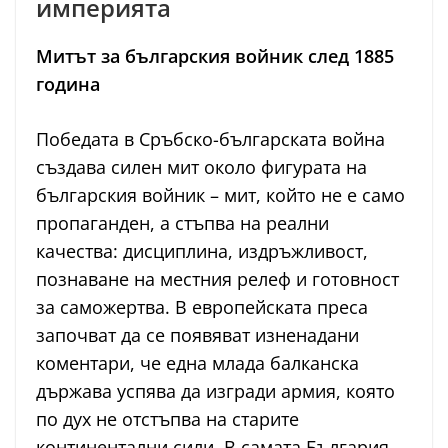
империята
Митът за българския войник след 1885
година
Победата в Сръбско-българската война
създава силен мит около фигурата на
българския войник – мит, който не е само
пропаганден, а стъпва на реални
качества: дисциплина, издръжливост,
познаване на местния релеф и готовност
за саможертва. В европейската преса
започват да се появяват изненадани
коментари, че една младa балканска
държава успява да изгради армия, която
по дух не отстъпва на старите
континентални сили. В самата България