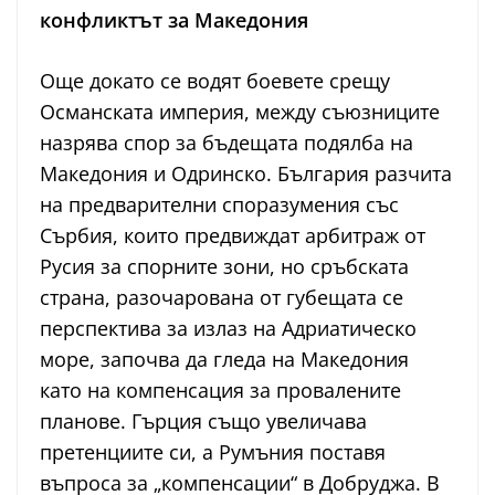
конфликтът за Македония
Още докато се водят боевете срещу
Османската империя, между съюзниците
назрява спор за бъдещата подялба на
Македония и Одринско. България разчита
на предварителни споразумения със
Сърбия, които предвиждат арбитраж от
Русия за спорните зони, но сръбската
страна, разочарована от губещата се
перспектива за излаз на Адриатическо
море, започва да гледа на Македония
като на компенсация за провалените
планове. Гърция също увеличава
претенциите си, а Румъния поставя
въпроса за „компенсации“ в Добруджа. В