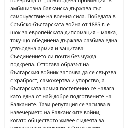
превръща от „освободена провинция“ в
амбициозна балканска държава със
самочувствие на военна сила. Победата в
Сръбско-българската война от 1885 г. е
шок за европейската дипломация – малка,
току-що обединена държава разбива една
утвърдена армия и защитава
Съединението си почти без чужда
подкрепа. Оттогава образът на
българския войник започва да се свързва
с храброст, саможертва и упорство, а
българската армия постепенно се налага
като една от най-добре подготвените на
Балканите. Тази репутация се засилва в
навечерието на Балканските войни,
когато обществото живее с идеята за