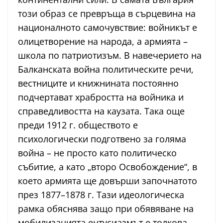
този образ се превръща в сърцевина на
националното самочувствие: войникът е
олицетворение на народа, а армията –
школа по патриотизъм. В навечерието на
Балканската война политическите речи,
вестниците и книжнината постоянно
подчертават храбростта на войника и
справедливостта на каузата. Така още
преди 1912 г. обществото е
психологически подготвено за голяма
война – не просто като политическо
събитие, а като „второ Освобождение“, в
което армията ще довърши започнатото
през 1877–1878 г. Тази идеологическа
рамка обяснява защо при обявяване на
мобилизацията ентусиазмът е толкова