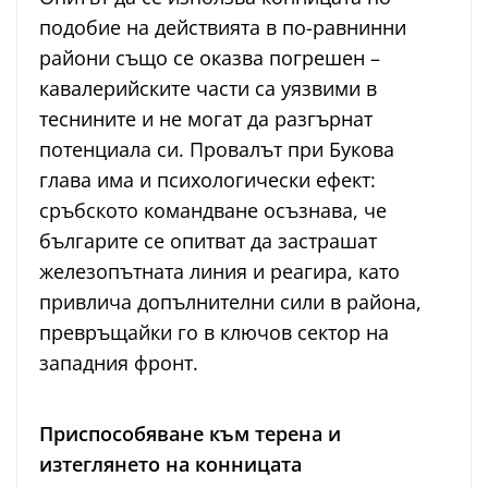
подобие на действията в по-равнинни
райони също се оказва погрешен –
кавалерийските части са уязвими в
теснините и не могат да разгърнат
потенциала си. Провалът при Букова
глава има и психологически ефект:
сръбското командване осъзнава, че
българите се опитват да застрашат
железопътната линия и реагира, като
привлича допълнителни сили в района,
превръщайки го в ключов сектор на
западния фронт.
Приспособяване към терена и
изтеглянето на конницата