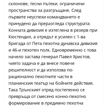
склонове, тесни пътеки, ограничени
пространства за разгръщане. След
първите неуспехи командването е
принудено да преразгледа структурата:
Конната дивизия е изтеглена в резерв при
Кюстендил, а отрядът е усилен с 1-ва
бригада от Пета пехотна дунавска дивизия
и 46-и пехотен полк. Едновременно с това
начело застава генерал Павел Христов,
чиято задача е да внесе повече
решителност и да използва по-
рационално пехотните части в
планинския театър на бойните действия.
Така Трънският отряд постепенно се
превръща от смесено конно-пехотно
формирование в предимно пехотна