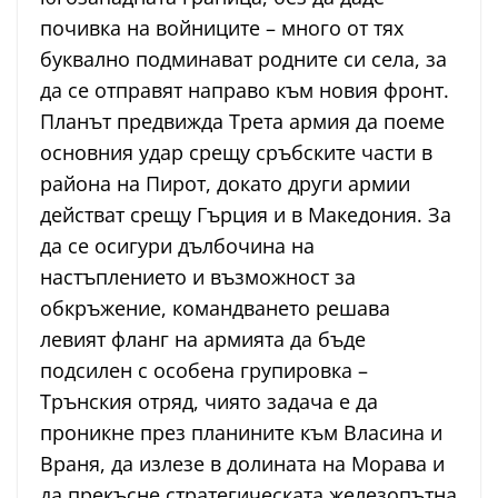
почивка на войниците – много от тях
буквално подминават родните си села, за
да се отправят направо към новия фронт.
Планът предвижда Трета армия да поеме
основния удар срещу сръбските части в
района на Пирот, докато други армии
действат срещу Гърция и в Македония. За
да се осигури дълбочина на
настъплението и възможност за
обкръжение, командването решава
левият фланг на армията да бъде
подсилен с особена групировка –
Трънския отряд, чиято задача е да
проникне през планините към Власина и
Враня, да излезе в долината на Морава и
да прекъсне стратегическата железопътна