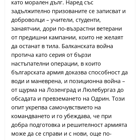
като морален дълг. Наред със
задължително призованите се записват и
доброволци – учители, студенти,
занаятчии, дори по-възрастни ветерани
от предишни кампании, които не желаят
да останат в тила. Балканската война
протича като серия от бързи
настъпателни операции, в които
българската армия доказва способност да
води и маневрена, и позиционна война –
от щурма на Лозенград и Люлебургаз до
обсадата и превземането на Одрин. Този
опит укрепва самочувствието на
командването и го убеждава, че при
добра подготовка и решителност армията
може да се справи и с нови, още по-