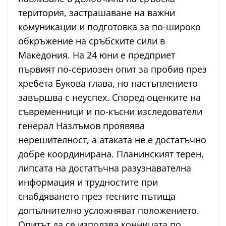
територия, застрашаване на важни
комуникации и подготовка за по-широко
обкръжение на сръбските сили в
Македония. На 24 юни е предприет
първият по-сериозен опит за пробив през
хребета Букова глава, но настъплението
завършва с неуспех. Според оценките на
съвременници и по-късни изследователи
генерал Назлъмов проявява
нерешителност, а атаката не е достатъчно
добре координирана. Планинският терен,
липсата на достатъчна разузнавателна
информация и трудностите при
снабдяването през тесните пътища
допълнително усложняват положението.
Опитът да се използва конницата по