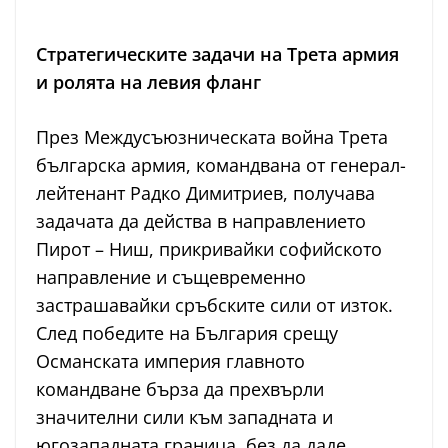
Стратегическите задачи на Трета армия
и ролята на левия фланг
През Междусъюзническата война Трета
българска армия, командвана от генерал-
лейтенант Радко Димитриев, получава
задачата да действа в направлението
Пирот – Ниш, прикривайки софийското
направление и същевременно
застрашавайки сръбските сили от изток.
След победите на България срещу
Османската империя главното
командване бърза да прехвърли
значителни сили към западната и
югозападната граница, без да даде