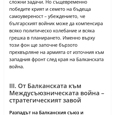
сложни задачи. Но същевременно
победите крият и семето на бъдеща
самоувереност – убеждението, че
българският войник може да компенсира
всяко политическо колебание и всяка
грешка в планирането. Именно върху
този фон ще започне бързото
прехвърляне на армията от източния към
западния фронт след края на Балканската
война.
III. От Балканската към
Междусъюзническата война –
стратегическият завой
Разпадът на Балканския съюз и