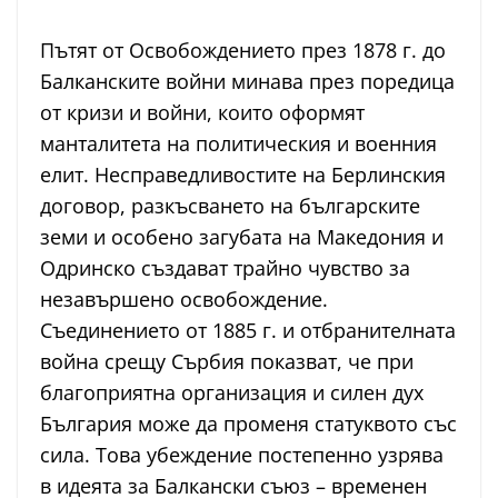
Пътят от Освобождението през 1878 г. до
Балканските войни минава през поредица
от кризи и войни, които оформят
манталитета на политическия и военния
елит. Несправедливостите на Берлинския
договор, разкъсването на българските
земи и особено загубата на Македония и
Одринско създават трайно чувство за
незавършено освобождение.
Съединението от 1885 г. и отбранителната
война срещу Сърбия показват, че при
благоприятна организация и силен дух
България може да променя статуквото със
сила. Това убеждение постепенно узрява
в идеята за Балкански съюз – временен