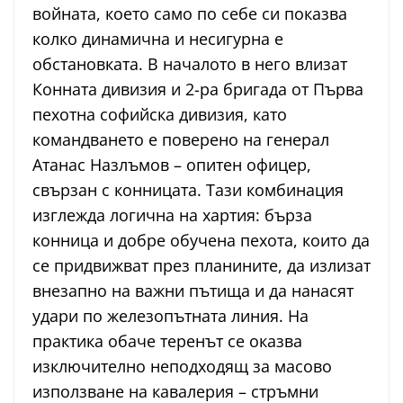
войната, което само по себе си показва
колко динамична и несигурна е
обстановката. В началото в него влизат
Конната дивизия и 2-ра бригада от Първа
пехотна софийска дивизия, като
командването е поверено на генерал
Атанас Назлъмов – опитен офицер,
свързан с конницата. Тази комбинация
изглежда логична на хартия: бърза
конница и добре обучена пехота, които да
се придвижват през планините, да излизат
внезапно на важни пътища и да нанасят
удари по железопътната линия. На
практика обаче теренът се оказва
изключително неподходящ за масово
използване на кавалерия – стръмни