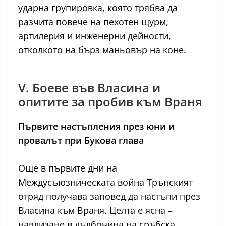
ударна групировка, която трябва да
разчита повече на пехотен щурм,
артилерия и инженерни дейности,
отколкото на бърз маньовър на коне.
V. Боеве във Власина и
опитите за пробив към Враня
Първите настъпления през юни и
провалът при Букова глава
Още в първите дни на
Междусъюзническата война Трънският
отряд получава заповед да настъпи през
Власина към Враня. Целта е ясна –
навлизане в дълбочина на сръбска