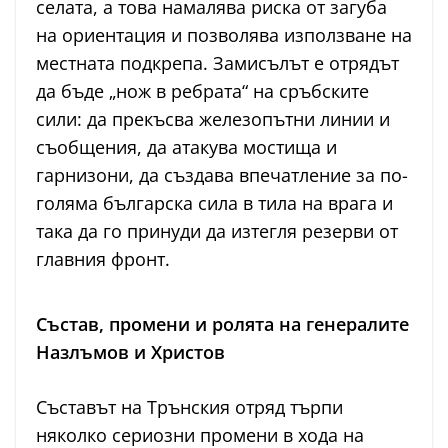
селата, а това намалява риска от загуба
на ориентация и позволява използване на
местната подкрепа. Замисълът е отрядът
да бъде „нож в ребрата“ на сръбските
сили: да прекъсва железопътни линии и
съобщения, да атакува мостища и
гарнизони, да създава впечатление за по-
голяма българска сила в тила на врага и
така да го принуди да изтегля резерви от
главния фронт.
Състав, промени и ролята на генералите
Назлъмов и Христов
Съставът на Трънския отряд търпи
няколко сериозни промени в хода на