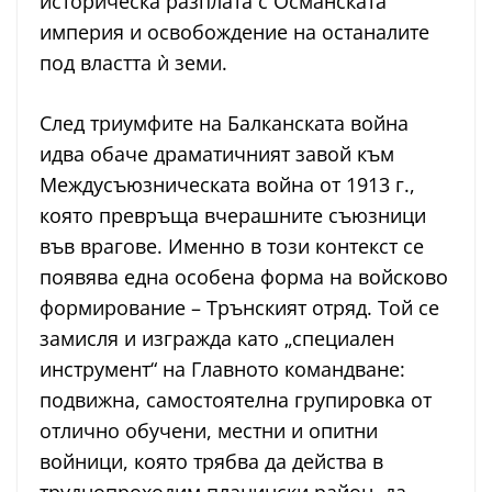
историческа разплата с Османската
империя и освобождение на останалите
под властта ѝ земи.
След триумфите на Балканската война
идва обаче драматичният завой към
Междусъюзническата война от 1913 г.,
която превръща вчерашните съюзници
във врагове. Именно в този контекст се
появява една особена форма на войсково
формирование – Трънският отряд. Той се
замисля и изгражда като „специален
инструмент“ на Главното командване:
подвижна, самостоятелна групировка от
отлично обучени, местни и опитни
войници, която трябва да действа в