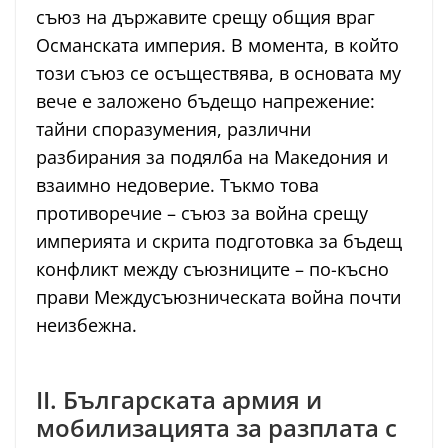
съюз на държавите срещу общия враг
Османската империя. В момента, в който
този съюз се осъществява, в основата му
вече е заложено бъдещо напрежение:
тайни споразумения, различни
разбирания за подялба на Македония и
взаимно недоверие. Тъкмо това
противоречие – съюз за война срещу
империята и скрита подготовка за бъдещ
конфликт между съюзниците – по-късно
прави Междусъюзническата война почти
неизбежна.
II. Българската армия и
мобилизацията за разплата с