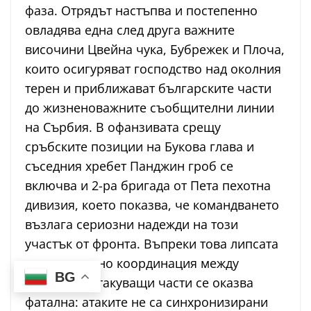
фаза. Отрядът настъпва и постепенно
овладява една след друга важните
височини Цвейна чука, Бубрежек и Плоча,
които осигуряват господство над околния
терен и приближават българските части
до жизненоважните съобщителни линии
на Сърбия. В офанзивата срещу
сръбските позиции на Букова глава и
съседния хребет Панджин гроб се
включва и 2-ра бригада от Пета пехотна
дивизия, което показва, че командването
възлага сериозни надежди на този
участък от фронта. Въпреки това липсата
на достатъчно координация между
BG
отделните атакуващи части се оказва
фатална: атаките не са синхронизирани