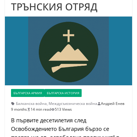
ТРЪНСКИЯ ОТРЯД
БЪЛГАРСКА АРМИЯ
БЪЛГАРСКА ИСТОРИЯ
Балканска война
,
Междусъюзническа война
Андрей Енев
9 months
14 min read
513 Views
В първите десетилетия след
Освобождението България бързо се