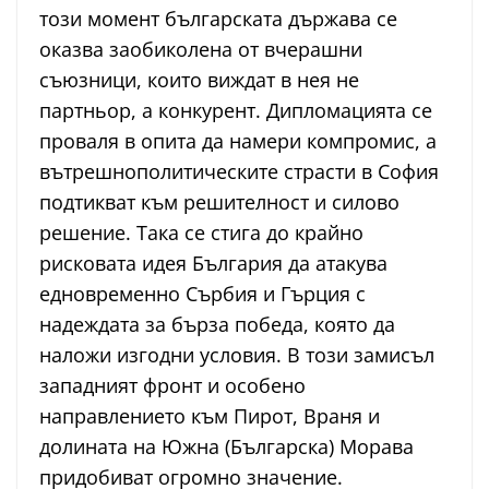
този момент българската държава се
оказва заобиколена от вчерашни
съюзници, които виждат в нея не
партньор, а конкурент. Дипломацията се
проваля в опита да намери компромис, а
вътрешнополитическите страсти в София
подтикват към решителност и силово
решение. Така се стига до крайно
рисковата идея България да атакува
едновременно Сърбия и Гърция с
надеждата за бърза победа, която да
наложи изгодни условия. В този замисъл
западният фронт и особено
направлението към Пирот, Враня и
долината на Южна (Българска) Морава
придобиват огромно значение.