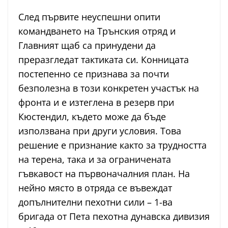
След първите неуспешни опити
командването на Трънския отряд и
Главният щаб са принудени да
преразгледат тактиката си. Конницата
постепенно се признава за почти
безполезна в този конкретен участък на
фронта и е изтеглена в резерв при
Кюстендил, където може да бъде
използвана при други условия. Това
решение е признание както за трудността
на терена, така и за ограничената
гъвкавост на първоначалния план. На
нейно място в отряда се въвеждат
допълнителни пехотни сили – 1-ва
бригада от Пета пехотна дунавска дивизия