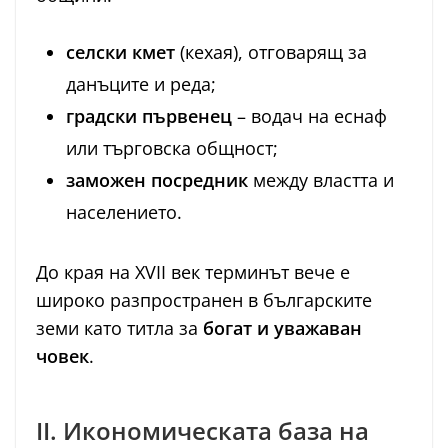
селски кмет
(кехая), отговарящ за
данъците и реда;
градски първенец
– водач на еснаф
или търговска общност;
заможен посредник
между властта и
населението.
До края на XVII век терминът вече е
широко разпространен в българските
земи като титла за
богат и уважаван
човек
.
II. Икономическата база на