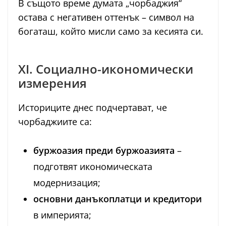
В същото време думата „чорбаджия“
остава с негативен оттенък – символ на
богаташ, който мисли само за кесията си.
XI. Социално-икономически
измерения
Историците днес подчертават, че
чорбаджиите са:
буржоазия преди буржоазията
–
подготвят икономическата
модернизация;
основни данъкоплатци и кредитори
в империята;