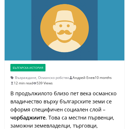
БЪЛГАРСКА ИСТОРИЯ
Възраждане
,
Османско робство
Андрей Енев
10 months
12 min read
539 Views
В продължилото близо пет века османско
владичество върху българските земи се
оформя специфичен социален слой –
чорбаджиите
. Това са местни първенци,
заможни земевладелци, търговци,