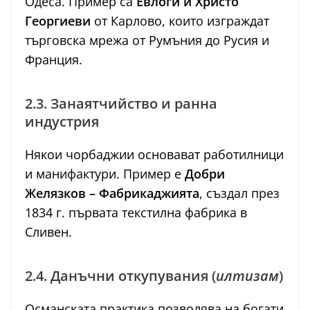
Одеса. Пример са
Евлоги и Христо
Георгиеви
от Карлово, които изграждат
търговска мрежа от Румъния до Русия и
Франция.
2.3. Занаятчийство и ранна
индустрия
Някои чорбаджии основават работилници
и манифактури. Пример е
Добри
Желязков – Фабрикаджията
, създал през
1834 г. първата текстилна фабрика в
Сливен.
2.4. Данъчни откупувания (
илтизам
)
Османската практика позволява на богати