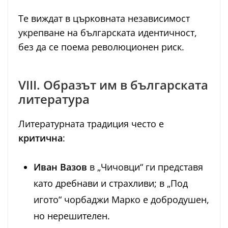
Те виждат в църковната независимост
укрепване на българската идентичност,
без да се поема революционен риск.
VIII. Образът им в българската
литература
Литературната традиция често е
критична
:
Иван Вазов
в „Чичовци“ ги представя
като дребнави и страхливи; в „Под
игото“ чорбаджи Марко е добродушен,
но нерешителен.