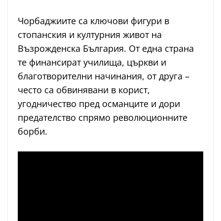
Чорбаджиите са ключови фигури в
стопанския и културния живот на
Възрожденска България. От една страна
те финансират училища, църкви и
благотворителни начинания, от друга –
често са обвинявани в корист,
угодничество пред османците и дори
предателство спрямо революционните
борби.