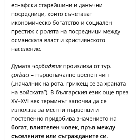
еснафски старейшини и данъчни
посредници, които съчетават
икономическо богатство и социален
престиж с ролята на посредници между
османската власт и християнското
население.
Думата
чорбаджия
произлиза от тур.
çorbacı
– първоначално военен чин
(„началник на рота, грижещ се за храната
на войската“). В българския език още през
XV–XVI век терминът започва да се
използва за местни първенци и
постепенно придобива значението на
богат, влиятелен човек, пръв между
съселяните или съгражданите си
.