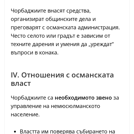
Чорбаджиите внасят средства,
организират общинските дела и
преговарят с османската администрация.
Често селото или градът е зависим от
техните дарения и умения да „уреждат“
въпроси в конака.
IV. Отношения с османската
власт
Чорбаджиите са
необходимото звено
за
управление на немюсюлманското
население.
Властта им поверява събирането на