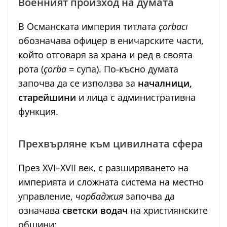
Военният произход на думата
В Османската империя титлата
çorbacı
обозначава офицер в еничарските части,
който отговаря за храна и ред в своята
рота (
çorba
= супа). По-късно думата
започва да се използва за
началници,
старейшини
и лица с административна
функция.
Прехвърляне към цивилната сфера
През XVI–XVII век, с разширяването на
империята и сложната система на местно
управление,
чорбаджия
започва да
означава
светски водач
на християнските
общини: