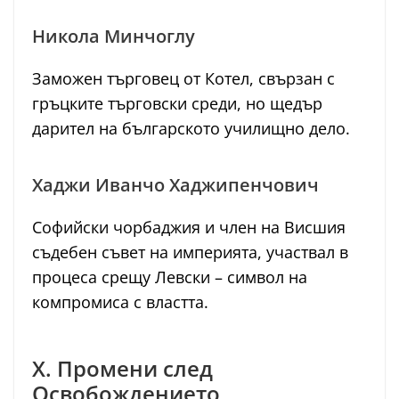
Никола Минчоглу
Заможен търговец от Котел, свързан с
гръцките търговски среди, но щедър
дарител на българското училищно дело.
Хаджи Иванчо Хаджипенчович
Софийски чорбаджия и член на Висшия
съдебен съвет на империята, участвал в
процеса срещу Левски – символ на
компромиса с властта.
X. Промени след
Освобождението