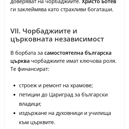
доверяват на чорбаджиите.
Христо Ботев
ги заклеймява като страхливи богаташи.
VII. Чорбаджиите и
църковната независимост
В борбата за
самостоятелна българска
църква
чорбаджиите имат ключова роля.
Те финансират:
строеж и ремонт на храмове;
петиции до Цариград за български
владици;
издържане на духовници и училища
към църквите.