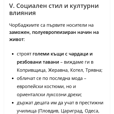
V. Социален стил и културни
влияния
Чорбаджиите са първите носители на
заможен, полуевропеизиран начин на
живот
:
строят
големи къщи с чардаци и
резбовани тавани
– виждаме ги в
Копривщица, Жеравна, Котел, Трявна;
обличат се по последна мода –
европейски костюми, но и
ориенталски луксозни дрехи;
държат децата им да учат в престижни
училища (Пловдив, Цариград, Одеса,