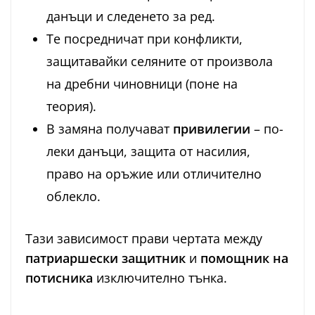
данъци и следенето за ред.
Те посредничат при конфликти,
защитавайки селяните от произвола
на дребни чиновници (поне на
теория).
В замяна получават
привилегии
– по-
леки данъци, защита от насилия,
право на оръжие или отличително
облекло.
Тази зависимост прави чертата между
патриаршески защитник
и
помощник на
потисника
изключително тънка.