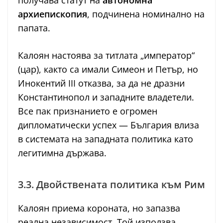
получава статут на
автономна
архиепископия
, подчинена номинално на
папата.
Калоян настоява за титлата „император“
(цар), както са имали Симеон и Петър, но
Инокентий III отказва, за да не дразни
Константинопол и западните владетели.
Все пак признанието е огромен
дипломатически успех — България влиза
в системата на западната политика като
легитимна държава.
3.3. Двойствената политика към Рим
Калоян приема короната, но запазва
реална независимост. Той използва