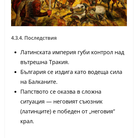
4.3.4. Последствия
Латинската империя губи контрол над
вътрешна Тракия.
България се издига като водеща сила
на Балканите.
Папството се оказва в сложна
ситуация — неговият съюзник
(латинците) е победен от „неговия“
крал.