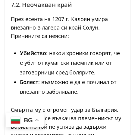
7.2. Неочакван край
През есента на 1207 г. Калоян умира
внезапно в лагера си край Солун.
Причините са неясни:
Убийство
: някои хроники говорят, че
е убит от кумански наемник или от
заговорници сред болярите.
Болест
: възможно е да е починал от
внезапно заболяване.
Смъртта му е огромен удар за България.
На престола се възкачва племенникът му
BG
Борил, но той не успява да задържи