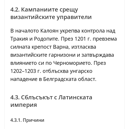
4.2. Кампаниите срещу
византийските управители
В началото Калоян укрепва контрола над
Тракия и Родопите. През 1201 г. превзема
силната крепост Варна, изтласква
византийските гарнизони и затвърждава
влиянието си по Черноморието. През
1202–1203 г. отблъсква унгарско
нападение в Белградската област.
4.3. Сблъсъкът с Латинската
империя
4.3.1. Причини