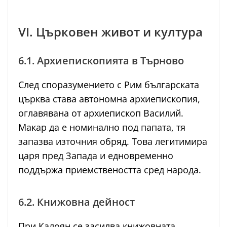
VI. Църковен живот и култура
6.1. Архиепископията в Търново
След споразумението с Рим българската
църква става автономна архиепископия,
оглавявана от архиепископ Василий.
Макар да е номинално под папата, тя
запазва източния обряд. Това легитимира
царя пред Запада и едновременно
поддържа приемствеността сред народа.
6.2. Книжовна дейност
При Калоян се засилва книжовната