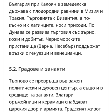
България при Калоян е земеделска
държава с плодородни равнини в Мизия и
Тракия. Търговията с Византия, а по-
късно и с латинците, носи приходи. По
Дунава се развива търговия със зърно,
кожи и добитък. Черноморските
пристанища (Варна, Несебър) поддържат
връзки с генуезци и венецианци.
5.2. Градове и занаяти
Търново се превръща във важен
политически и духовен център, а също и в
средище на занаяти. Златари,
оръжейници и керамици снабдяват
царския двор и армията. Градският живот