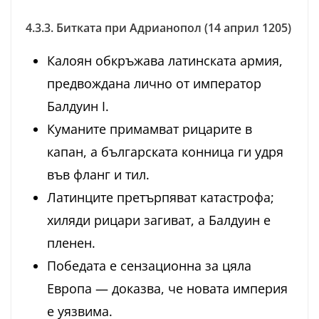
4.3.3. Битката при Адрианопол (14 април 1205)
Калоян обкръжава латинската армия,
предвождана лично от император
Балдуин I.
Куманите примамват рицарите в
капан, а българската конница ги удря
във фланг и тил.
Латинците претърпяват катастрофа;
хиляди рицари загиват, а Балдуин е
пленен.
Победата е сензационна за цяла
Европа — доказва, че новата империя
е уязвима.