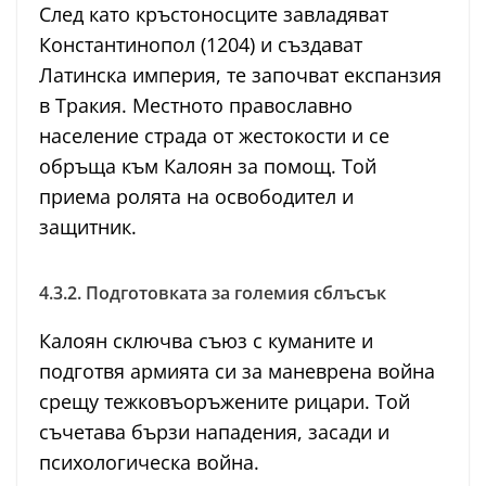
След като кръстоносците завладяват
Константинопол (1204) и създават
Латинска империя, те започват експанзия
в Тракия. Местното православно
население страда от жестокости и се
обръща към Калоян за помощ. Той
приема ролята на освободител и
защитник.
4.3.2. Подготовката за големия сблъсък
Калоян сключва съюз с куманите и
подготвя армията си за маневрена война
срещу тежковъоръжените рицари. Той
съчетава бързи нападения, засади и
психологическа война.