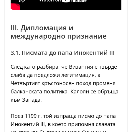
III. Дипломация и
международно признание
3.1. Писмата до папа Инокентий III
След като разбира, че Византия е твърде
слаба да предложи легитимация, а
Четвъртият кръстоносен поход променя
балканската политика, Калоян се обръща
към Запада.
През 1199 г. той изпраща писмо до папа
Инокентий III, в което припомня славата