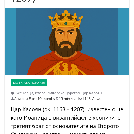
БЪЛГАРСКА ИСТОРИЯ
Асеневци
,
Второ Българско Царство
,
цар Калоян
Андрей Енев
10 months
15 min read
1148 Views
Цар Калоян (ок. 1168 – 1207), известен още
като Йоаница в византийските хроники, е
третият брат от основателите на Второто