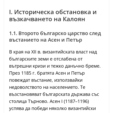
I. Историческа обстановка и
възкачването на Калоян
1.1. Второто българско царство след
въстанието на Асен и Петър
В края на XII в. византийската власт над
българските земи е отслабена от
вътрешни кризи и тежко данъчно бреме.
През 1185 г. братята Асен и Петър
повеждат въстание, използвайки
недоволството на населението. Те
възстановяват българската държава със
столица Търново. Асен I (1187–1196)
успява да победи няколко византийски