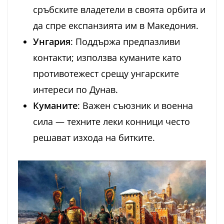
сръбските владетели в своята орбита и
да спре експанзията им в Македония.
Унгария
: Поддържа предпазливи
контакти; използва куманите като
противотежест срещу унгарските
интереси по Дунав.
Куманите
: Важен съюзник и военна
сила — техните леки конници често
решават изхода на битките.