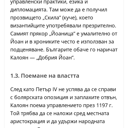
управленски практики, езика и
дипломацията. Там може да е получил
прозвището „Скила“ (куче), което
византийците употребявали презрително.
Самият прякор „Йоаница“ е умалително от
Йоан и в хрониките често е използван за
подценяване. Българите обаче го наричат
Калоян — „Добрия Йоан“.
1.3. Поемане на властта
След като Петър IV не успява да се справи
с болярската опозиция и заплахите отвън,
Калоян поема управлението през 1197 г.
Той трябва да се наложи сред местната
аристокрация и да удържи народната