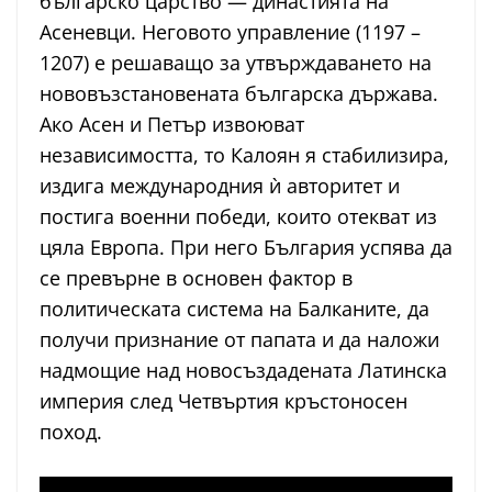
българско царство — династията на
Асеневци. Неговото управление (1197 –
1207) е решаващо за утвърждаването на
нововъзстановената българска държава.
Ако Асен и Петър извоюват
независимостта, то Калоян я стабилизира,
издига международния ѝ авторитет и
постига военни победи, които отекват из
цяла Европа. При него България успява да
се превърне в основен фактор в
политическата система на Балканите, да
получи признание от папата и да наложи
надмощие над новосъздадената Латинска
империя след Четвъртия кръстоносен
поход.