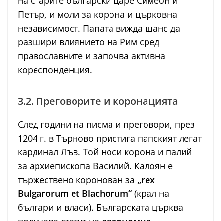
на старите български царе Симеон и
Петър, и моли за корона и църковна
независимост. Папата вижда шанс да
разшири влиянието на Рим сред
православните и започва активна
кореспонденция.
3.2. Преговорите и коронацията
След години на писма и преговори, през
1204 г. в Търново пристига папският легат
кардинал Лъв. Той носи корона и палий
за архиепископа Василий. Калоян е
тържествено коронован за
„rex
Bulgarorum et Blachorum“
(крал на
българи и власи). Българската църква