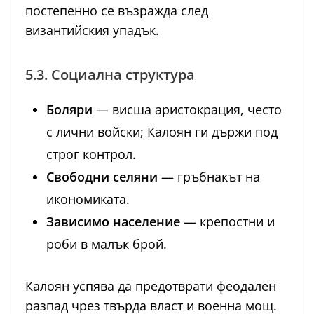
постепенно се възражда след
византийския упадък.
5.3. Социална структура
Боляри
— висша аристокрация, често
с лични войски; Калоян ги държи под
строг контрол.
Свободни селяни
— гръбнакът на
икономиката.
Зависимо население
— крепостни и
роби в малък брой.
Калоян успява да предотврати феодален
разпад чрез твърда власт и военна мощ.