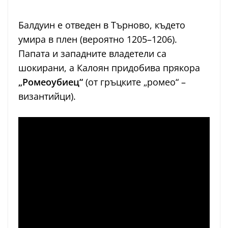
Балдуин е отведен в Търново, където
умира в плен (вероятно 1205–1206).
Папата и западните владетели са
шокирани, а Калоян придобива прякора
„Ромеоубиец“
(от гръцките „ромео“ –
византийци).