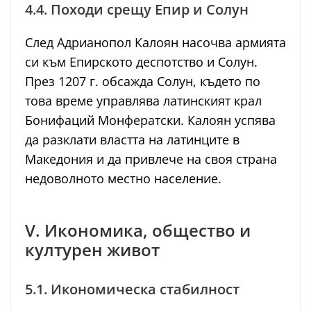
4.4. Походи срещу Епир и Солун
След Адрианопол Калоян насочва армията
си към Епирското деспотство и Солун.
През 1207 г. обсажда Солун, където по
това време управлява латинският крал
Бонифаций Монфератски. Калоян успява
да разклати властта на латинците в
Македония и да привлече на своя страна
недоволното местно население.
V. Икономика, общество и
културен живот
5.1. Икономическа стабилност