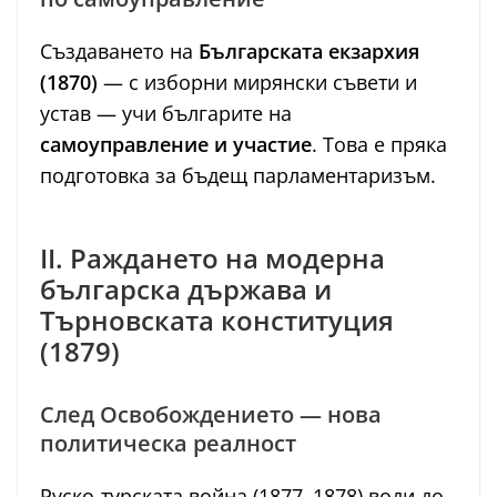
Създаването на
Българската екзархия
(1870)
— с изборни мирянски съвети и
устав — учи българите на
самоуправление и участие
. Това е пряка
подготовка за бъдещ парламентаризъм.
II. Раждането на модерна
българска държава и
Търновската конституция
(1879)
След Освобождението — нова
политическа реалност
Руско-турската война (1877–1878) води до