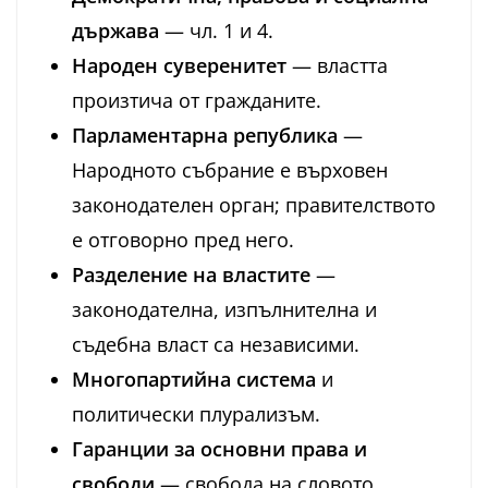
държава
— чл. 1 и 4.
Народен суверенитет
— властта
произтича от гражданите.
Парламентарна република
—
Народното събрание е върховен
законодателен орган; правителството
е отговорно пред него.
Разделение на властите
—
законодателна, изпълнителна и
съдебна власт са независими.
Многопартийна система
и
политически плурализъм.
Гаранции за основни права и
свободи
— свобода на словото,