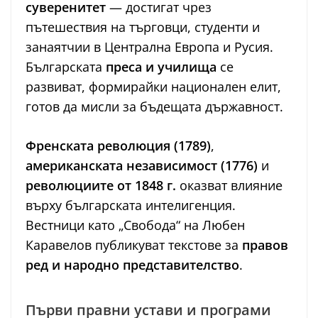
суверенитет
— достигат чрез
пътешествия на търговци, студенти и
занаятчии в Централна Европа и Русия.
Българската
преса и училища
се
развиват, формирайки национален елит,
готов да мисли за бъдещата държавност.
Френската революция (1789)
,
американската независимост (1776)
и
революциите от 1848 г.
оказват влияние
върху българската интелигенция.
Вестници като „Свобода“ на Любен
Каравелов публикуват текстове за
правов
ред и народно представителство
.
Първи правни устави и програми