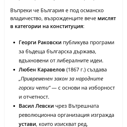
Въпреки че България е под османско
владичество, възрожденците вече
мислят
в категории на конституция
:
Георги Раковски
публикува програми
за бъдеща българска държава,
вдъхновени от либералните идеи.
Любен Каравелов
(1867 г.) създава
„Привременен закон за народните
горски чети“
— с основи на изборност
и отчетност.
Васил Левски
чрез Вътрешната
революционна организация изгражда
устави
, които изискват ред,