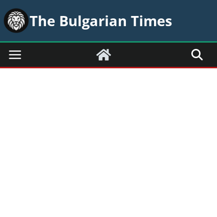
Skip
The Bulgarian Times
to
content