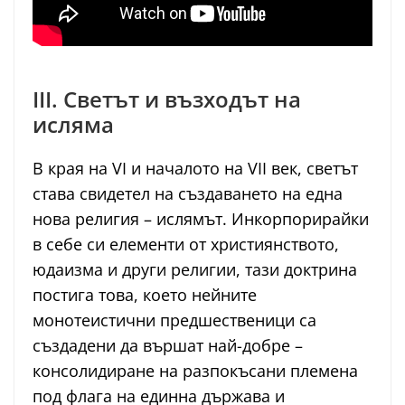
III. Светът и възходът на
исляма
В края на VI и началото на VII век, светът
става свидетел на създаването на една
нова религия – ислямът. Инкорпорирайки
в себе си елементи от християнството,
юдаизма и други религии, тази доктрина
постига това, което нейните
монотеистични предшественици са
създадени да вършат най-добре –
консолидиране на разпокъсани племена
под флага на единна държава и