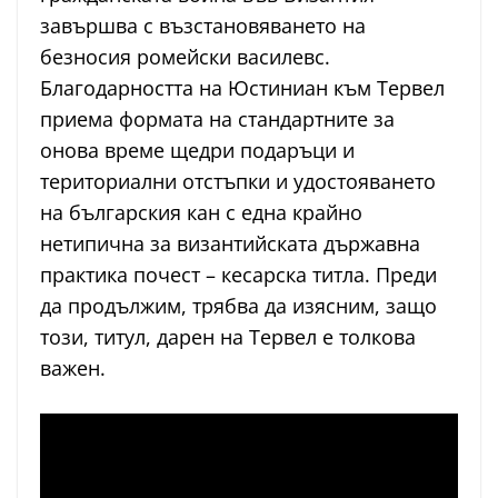
завършва с възстановяването на
безносия ромейски василевс.
Благодарността на Юстиниан към Тервел
приема формата на стандартните за
онова време щедри подаръци и
териториални отстъпки и удостояването
на българския кан с една крайно
нетипична за византийската държавна
практика почест – кесарска титла. Преди
да продължим, трябва да изясним, защо
този, титул, дарен на Тервел е толкова
важен.