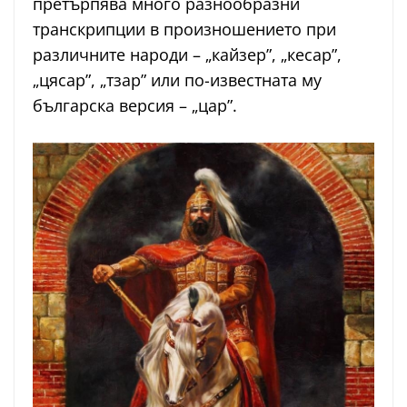
претърпява много разнообразни
транскрипции в произношението при
различните народи – „кайзер”, „кесар”,
„цясар”, „тзар” или по-известната му
българска версия – „цар”.