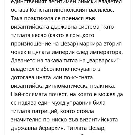
единственият легитимен римски владетел
остава Константинополският василевс.
Така практиката се пренася във
византийската държавна система, като
титлата кесар (както е гръцкото
произношение на Цезар) маркира втория
човек в цялата империя след императора.
Даването на такава титла на „варварски”
владетел е абсолютно нечувано в
дотогавашната или по-късната
византийска дипломатическа практика.
Най-голямата почест, на която е можел да
се надява един чужд управник била
титлата патриций, която стояла
значително по-ниско във византийската
държавна йерархия. Титлата Цезар,