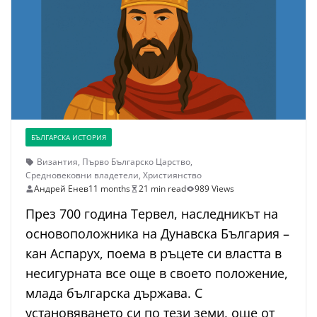
БЪЛГАРСКА ИСТОРИЯ
Византия
,
Първо Българско Царство
,
Средновековни владетели
,
Християнство
Андрей Енев
11 months
21 min read
989 Views
През 700 година Тервел, наследникът на
основоположника на Дунавска България –
кан Аспарух, поема в ръцете си властта в
несигурната все още в своето положение,
млада българска държава. С
установяването си по тези земи, още от