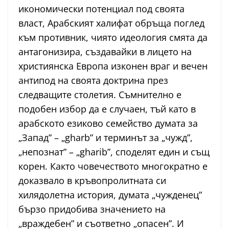
икономически потенциал под своята
власт, Арабският халифат обръща поглед
към противник, чиято идеология смята да
антагонизира, създавайки в лицето на
християнска Европа изконен враг и вечен
антипод на своята доктрина през
следващите столетия. Съмнително е
подобен избор да е случаен, тъй като в
арабското езиково семейство думата за
„Запад” – „gharb” и терминът за „чужд”,
„непознат” – „gharib”, споделят един и същ
корен. Както човечеството многократно е
доказвало в кръвопролитната си
хилядолетна история, думата „чужденец”
бързо придобива значението на
„враждебен” и съответно „опасен”. И